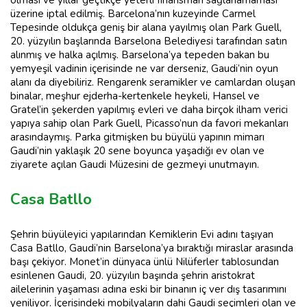
üzerine iptal edilmiş. Barcelona’nın kuzeyinde Carmel
Tepesinde oldukça geniş bir alana yayılmış olan Park Guell,
20. yüzyılın başlarında Barselona Belediyesi tarafından satın
alınmış ve halka açılmış. Barselona’ya tepeden bakan bu
yemyeşil vadinin içerisinde ne var derseniz, Gaudi’nin oyun
alanı da diyebiliriz. Rengarenk seramikler ve camlardan oluşan
binalar, meşhur ejderha-kertenkele heykeli, Hansel ve
Gratel’in şekerden yapılmış evleri ve daha birçok ilham verici
yapıya sahip olan Park Guell, Picasso’nun da favori mekanları
arasındaymış. Parka gitmişken bu büyülü yapının mimarı
Gaudi’nin yaklaşık 20 sene boyunca yaşadığı ev olan ve
ziyarete açılan Gaudi Müzesini de gezmeyi unutmayın.
Casa Batllo
Şehrin büyüleyici yapılarından Kemiklerin Evi adını taşıyan
Casa Batllo, Gaudi’nin Barselona’ya bıraktığı miraslar arasında
başı çekiyor. Monet’in dünyaca ünlü Nilüferler tablosundan
esinlenen Gaudi, 20. yüzyılın başında şehrin aristokrat
ailelerinin yaşaması adına eski bir binanın iç ver dış tasarımını
yeniliyor. İçerisindeki mobilyaların dahi Gaudi seçimleri olan ve