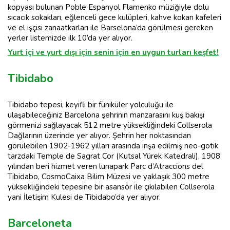
kopyası bulunan Poble Espanyol Flamenko müziğiyle dolu
sıcacık sokakları, eğlenceli gece kulüpleri, kahve kokan kafeleri
ve el işçisi zanaatkarları ile Barselona’da görülmesi gereken
yerler listemizde ilk 10’da yer alıyor.
Yurt içi ve yurt dışı için senin için en uygun turları keşfet!
Tibidabo
Tibidabo tepesi, keyifli bir füniküler yolculuğu ile
ulaşabileceğiniz Barcelona şehrinin manzarasını kuş bakışı
görmenizi sağlayacak 512 metre yüksekliğindeki Collserola
Dağlarının üzerinde yer alıyor. Şehrin her noktasından
görülebilen 1902-1962 yılları arasında inşa edilmiş neo-gotik
tarzdaki Temple de Sagrat Cor (Kutsal Yürek Katedrali), 1908
yılından beri hizmet veren lunapark Parc d’Atraccions del
Tibidabo, CosmoCaixa Bilim Müzesi ve yaklaşık 300 metre
yüksekliğindeki tepesine bir asansör ile çıkılabilen Collserola
yani İletişim Kulesi de Tibidabo’da yer alıyor.
Barceloneta