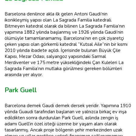
Barselona denilince akla ilk gelen Antoni Gaudi’nin
ikonikleşmiş yapısı olan La Sagrada Familia katedrali.
Bitmeyen katedral olarak da bilinen La Sagrada Familia’nın
yapımına 1882 yılında başlanmış ve 1926 yılında Gaudi’nin
ölümüyle tamamlanamamış. Barcelona’nın en çok ziyaretçi
çeken yapısı olan görkemli katedral “Kutsal Aile”nin bir kısmı
2010 yılında ibadete açıldı. İçerisinde bulunan Büyük Çile
Kapısı, Mezar Odası, salyangoz yapısındaki Sarmal
Merdivenler ve 175 metre yüksekliğindeki Çan Kuleleri La
Sagrada Familia’nın mutlaka görülmesi gereken bölümleri
arasında yer alıyor.
Park Guell
Barcelona demek Gaudi demek dersek yeridir. Yapımına 1910
yılında Guaudi tarafından başlanan ve yalnızca birkaç ev inşa
edildikten sonra durdurulan Park Guell, aslında zengin iş
adamı Guell’in özel isteği üzerine bir yaşam alanı olarak
tasarlanmış. Ancak proje bölgenin şehir merkezinden uzak
olması ve yıllar geçtikçe yeterli finansman sağlanamaması