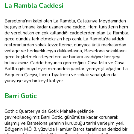
La Rambla Caddesi
Barselona’nın kalbi olan La Rambla, Catalunya Meydanından
başlayıp limana kadar uzanan ana cadde. Hem turistlerin hem
de yerel halkın en çok kullandığı caddelerden olan La Rambla,
gece gündüz fark etmeksizin hep canlı. La Rambla’da yıldızlı
restoranlardan sokak lezzetlerine, dünyaca ünlü markalardan
vintage ve hediyelik eşya dükkanlarına, Barselona sokaklarını
gece keşfetmek isteyenlere ve barlara aradığınız her şeyi
bulacaksınız. Cadde boyunca göreceğiniz Casa Mila ve Casa
Batllo gibi büyüleyici mimarideki yapılar, yemyeşil ağaçlar, La
Boqueria Çarşısı, Liceu Tiyatrosu ve sokak sanatçıları da
yürüyüşe ayrı bir keyif katıyor.
Barri Gotic
Gothic Quarter ya da Gotik Mahalle şeklinde
çevirebileceğimiz Barri Gotic, günümüze kadar korunarak
ulaşmış ve Barselona şehrinin kurulduğu tarihi yerleşim yeri.
Bölgenin M.Ö. 3. yüzyılda Hamilar Barca tarafından denizci bir