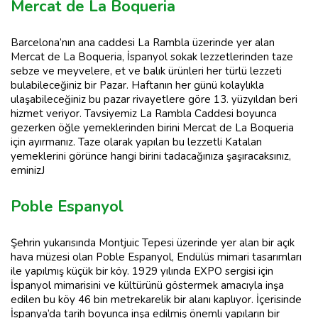
Mercat de La Boqueria
Barcelona’nın ana caddesi La Rambla üzerinde yer alan
Mercat de La Boqueria, İspanyol sokak lezzetlerinden taze
sebze ve meyvelere, et ve balık ürünleri her türlü lezzeti
bulabileceğiniz bir Pazar. Haftanın her günü kolaylıkla
ulaşabileceğiniz bu pazar rivayetlere göre 13. yüzyıldan beri
hizmet veriyor. Tavsiyemiz La Rambla Caddesi boyunca
gezerken öğle yemeklerinden birini Mercat de La Boqueria
için ayırmanız. Taze olarak yapılan bu lezzetli Katalan
yemeklerini görünce hangi birini tadacağınıza şaşıracaksınız,
eminizJ
Poble Espanyol
Şehrin yukarısında Montjuic Tepesi üzerinde yer alan bir açık
hava müzesi olan Poble Espanyol, Endülüs mimari tasarımları
ile yapılmış küçük bir köy. 1929 yılında EXPO sergisi için
İspanyol mimarisini ve kültürünü göstermek amacıyla inşa
edilen bu köy 46 bin metrekarelik bir alanı kaplıyor. İçerisinde
İspanya’da tarih boyunca inşa edilmiş önemli yapıların bir