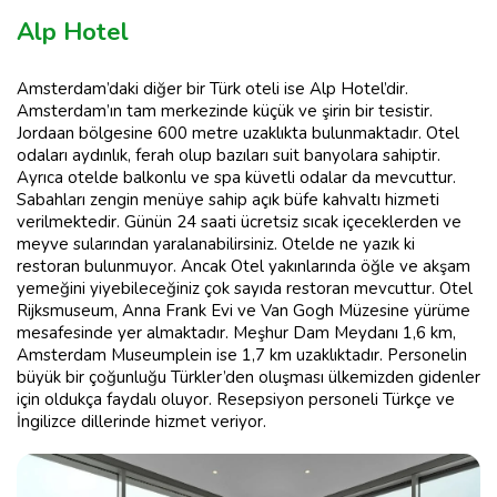
Alp Hotel
Amsterdam’daki diğer bir Türk oteli ise Alp Hotel’dir.
Amsterdam’ın tam merkezinde küçük ve şirin bir tesistir.
Jordaan bölgesine 600 metre uzaklıkta bulunmaktadır. Otel
odaları aydınlık, ferah olup bazıları suit banyolara sahiptir.
Ayrıca otelde balkonlu ve spa küvetli odalar da mevcuttur.
Sabahları zengin menüye sahip açık büfe kahvaltı hizmeti
verilmektedir. Günün 24 saati ücretsiz sıcak içeceklerden ve
meyve sularından yaralanabilirsiniz. Otelde ne yazık ki
restoran bulunmuyor. Ancak Otel yakınlarında öğle ve akşam
yemeğini yiyebileceğiniz çok sayıda restoran mevcuttur. Otel
Rijksmuseum, Anna Frank Evi ve Van Gogh Müzesine yürüme
mesafesinde yer almaktadır. Meşhur Dam Meydanı 1,6 km,
Amsterdam Museumplein ise 1,7 km uzaklıktadır. Personelin
büyük bir çoğunluğu Türkler’den oluşması ülkemizden gidenler
için oldukça faydalı oluyor. Resepsiyon personeli Türkçe ve
İngilizce dillerinde hizmet veriyor.