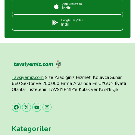
App Store'dan
İndir
Google Play'den
İndir
Tavsiyemiz.com
Size Aradığınız Hizmeti Kolayca Sunar
650 Sektör ve 200.000 Firma Arasında En UYGUN fiyatlı
Olanlar Listelenir. TAVSİYEMİZ’e Kulak ver KAR’lı Çık.
Kategoriler