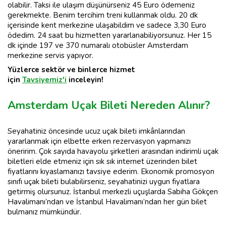
olabilir. Taksi ile ulaşım düşünürseniz 45 Euro ödemeniz
gerekmekte. Benim tercihim treni kullanmak oldu. 20 dk
içerisinde kent merkezine ulaşabildim ve sadece 3,30 Euro
ödedim. 24 saat bu hizmetten yararlanabiliyorsunuz. Her 15
dk içinde 197 ve 370 numaralı otobüsler Amsterdam
merkezine servis yapıyor.
Yüzlerce sektör ve binlerce hizmet
için
Tavsiyemiz'i
inceleyin!
Amsterdam Uçak Bileti Nereden Alınır?
Seyahatiniz öncesinde ucuz uçak bileti imkânlarından
yararlanmak için elbette erken rezervasyon yapmanızı
öneririm. Çok sayıda havayolu şirketleri arasından indirimli uçak
biletleri elde etmeniz için sık sık internet üzerinden bilet
fiyatlarını kıyaslamanızı tavsiye ederim. Ekonomik promosyon
sınıfı uçak bileti bulabilirseniz, seyahatinizi uygun fiyatlara
getirmiş olursunuz. İstanbul merkezli uçuşlarda Sabiha Gökçen
Havalimanı’ndan ve İstanbul Havalimanı’ndan her gün bilet
bulmanız mümkündür.