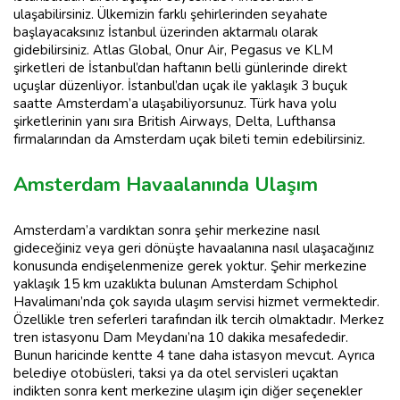
ulaşabilirsiniz. Ülkemizin farklı şehirlerinden seyahate
başlayacaksınız İstanbul üzerinden aktarmalı olarak
gidebilirsiniz. Atlas Global, Onur Air, Pegasus ve KLM
şirketleri de İstanbul’dan haftanın belli günlerinde direkt
uçuşlar düzenliyor. İstanbul’dan uçak ile yaklaşık 3 buçuk
saatte Amsterdam’a ulaşabiliyorsunuz. Türk hava yolu
şirketlerinin yanı sıra British Airways, Delta, Lufthansa
firmalarından da Amsterdam uçak bileti temin edebilirsiniz.
Amsterdam Havaalanında Ulaşım
Amsterdam’a vardıktan sonra şehir merkezine nasıl
gideceğiniz veya geri dönüşte havaalanına nasıl ulaşacağınız
konusunda endişelenmenize gerek yoktur. Şehir merkezine
yaklaşık 15 km uzaklıkta bulunan Amsterdam Schiphol
Havalimanı’nda çok sayıda ulaşım servisi hizmet vermektedir.
Özellikle tren seferleri tarafından ilk tercih olmaktadır. Merkez
tren istasyonu Dam Meydanı’na 10 dakika mesafededir.
Bunun haricinde kentte 4 tane daha istasyon mevcut. Ayrıca
belediye otobüsleri, taksi ya da otel servisleri uçaktan
indikten sonra kent merkezine ulaşım için diğer seçenekler