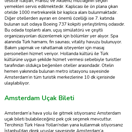
tesiste İtalyan, Fransız ve Akdeniz mutfağının seçkin
yemekleri servis edilmektedir. Kaplıcası ile ön plana çıkan
otelde 1000 metrekarelik bir kaplıca alanı bulunmaktadır.
Diğer otellerden ayıran en önemli özelliği ise 7. katında
bulunan suit odaya Boeing 737 kokpiti yerleştirilmiş odasıdır.
Bu odada toplantı alanı, uçuş simülatörü ve çeşitli
organizasyonları düzenlemek için bölümler yer alıyor. Spa
alanında Türk hamamı, fin saunası, vitality havuzu bulunuyor.
Bakım yapmak ve rahatlamak isteyenler için masaj
personelleri hizmet veriyor. Hollanda kültürü ile Türk
kültürüne uygun şekilde hizmet vermesi sebebiyle turistler
tarafından oldukça beğenilen oteller arasındadır. Otelin
hemen yakınında bulunan metro istasyonu sayesinde
Amsterdam’ın tüm turistik merkezlerine 10 dk içerisinde
ulaşılabiliyor.
Amsterdam Uçak Bileti
Amsterdam’a hava yolu ile gitmek istiyorsanız Amsterdam
uçak bileti bulabileceğiniz pek çok seçenek mevcuttur.
Tercihinizi Türk Hava Yolları’ndan yana kullanmak istiyorsanız
İstanbul’dan direk uçuşlar sayesinde Amsterdam’a