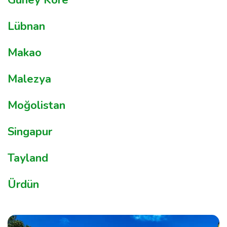
Güney Kore
Lübnan
Makao
Malezya
Moğolistan
Singapur
Tayland
Ürdün