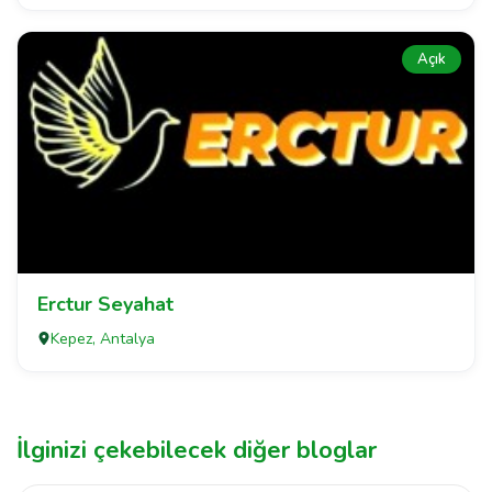
Açık
Erctur Seyahat
Kepez, Antalya
İlginizi çekebilecek diğer bloglar