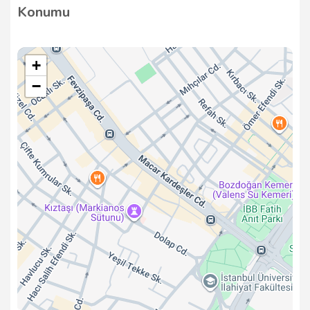
Konumu
gibi kapsamlı hizmetler sunmaktadır. Turlar,
katılımcıların manevi deneyimlerini en iyi şekilde
yaşamaları için titizlikle planlanmaktadır.
+
−