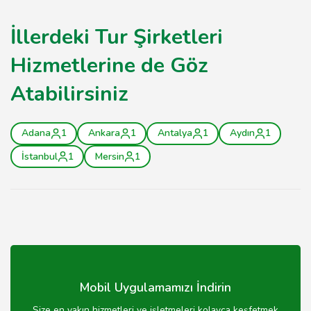
İllerdeki Tur Şirketleri
Hizmetlerine de Göz
Atabilirsiniz
Adana
1
Ankara
1
Antalya
1
Aydın
1
İstanbul
1
Mersin
1
Mobil Uygulamamızı İndirin
Size en yakın hizmetleri ve işletmeleri kolayca keşfetmek