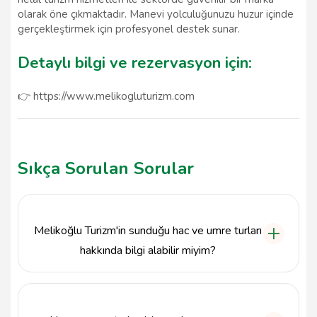
olarak öne çıkmaktadır. Manevi yolculuğunuzu huzur içinde
gerçekleştirmek için profesyonel destek sunar.
Detaylı bilgi ve rezervasyon için:
👉 https://www.melikogluturizm.com
Sıkça Sorulan Sorular
Melikoğlu Turizm'in sunduğu hac ve umre turları
hakkında bilgi alabilir miyim?
Melikoğlu Turizm, İstanbul Fatih'te bulunan bir turizm
firması olarak hac ve umre turları düzenlemektedir.
Her bütçeye uygun paketler sunarak, kutsal