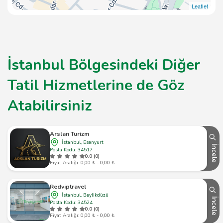
Leaflet
İstanbul Bölgesindeki Diğer
Tatil Hizmetlerine de Göz
Atabilirsiniz
Arslan Turizm
İstanbul, Esenyurt
İncele
Posta Kodu: 34517
0.0 (0)
Fiyat Aralığı: 0,00 ₺ - 0,00 ₺
Redviptravel
İstanbul, Beylikdüzü
İncele
Posta Kodu: 34524
0.0 (0)
Fiyat Aralığı: 0,00 ₺ - 0,00 ₺