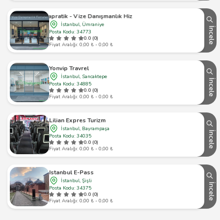
Visapratik - Vize Danışmanlık Hizmetleri
İstanbul, Ümraniye
İncele
Posta Kodu: 34773
0.0 (0)
Fiyat Aralığı: 0,00 ₺ - 0,00 ₺
Yonvip Travrel
İstanbul, Sancaktepe
İncele
Posta Kodu: 34885
0.0 (0)
Fiyat Aralığı: 0,00 ₺ - 0,00 ₺
Lilian Expres Turizm
İstanbul, Bayrampaşa
İncele
Posta Kodu: 34035
0.0 (0)
Fiyat Aralığı: 0,00 ₺ - 0,00 ₺
Istanbul E-Pass
İstanbul, Şişli
İncele
Posta Kodu: 34375
0.0 (0)
Fiyat Aralığı: 0,00 ₺ - 0,00 ₺