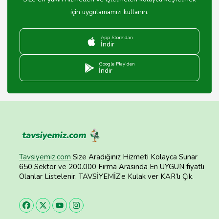
için uygulamamızı kullanın.
App Store'dan
İndir
Google Play'den
İndir
Tavsiyemiz.com
Size Aradığınız Hizmeti Kolayca Sunar
650 Sektör ve 200.000 Firma Arasında En UYGUN fiyatlı
Olanlar Listelenir. TAVSİYEMİZ’e Kulak ver KAR’lı Çık.