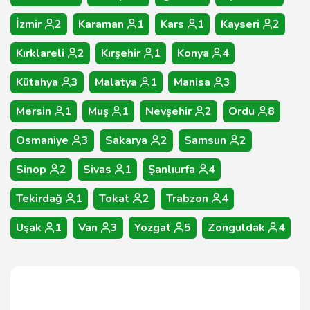
İzmir
2
Karaman
1
Kars
1
Kayseri
2
Kırklareli
2
Kırşehir
1
Konya
4
Kütahya
3
Malatya
1
Manisa
3
Mersin
1
Muş
1
Nevşehir
2
Ordu
8
Osmaniye
3
Sakarya
2
Samsun
2
Sinop
2
Sivas
1
Şanlıurfa
4
Tekirdağ
1
Tokat
2
Trabzon
4
Uşak
1
Van
3
Yozgat
5
Zonguldak
4