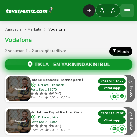
Tavsiyemiz Anasayfa
Anasayfa
>
Markalar
>
Vodafone
Vodafone
2 sonuçtan 1 - 2 arası gösteriliyor.
Filtrele
TIKLA -
EN YAKININDAKİNİ BUL
Vodafone Babaeski Technopark İletişim
0543 512 17 77
Kırklareli, Babaeski
İncele
Whatsapp
Posta Kodu: 39570
0.0 (0)
Fiyat Aralığı: 0,00 ₺ - 0,00 ₺
Vodafone Dijital Partner Gazi
0288 123 45 67
Kırklareli, Vize
İncele
Whatsapp
Posta Kodu: 39402
0.0 (0)
Fiyat Aralığı: 0,00 ₺ - 0,00 ₺