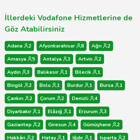
İllerdeki Vodafone Hizmetlerine de
Göz Atabilirsiniz
Adana
2
Afyonkarahisar
8
Ağrı
2
Amasya
5
Antalya
3
Artvin
2
Aydın
3
Balıkesir
1
Bilecik
1
Bingöl
2
Bolu
1
Burdur
1
Bursa
1
Çankırı
2
Çorum
2
Denizli
4
Diyarbakır
1
Elâzığ
1
Erzurum
3
Gaziantep
2
Giresun
4
Gümüşhane
2
Hakkâri
2
Hatay
1
Iğdır
1
Isparta
2