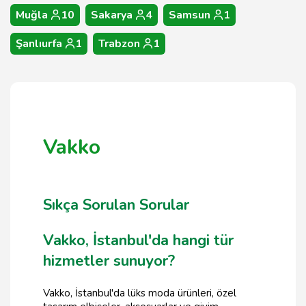
Muğla
10
Sakarya
4
Samsun
1
Şanlıurfa
1
Trabzon
1
Vakko
Sıkça Sorulan Sorular
Vakko, İstanbul'da hangi tür
hizmetler sunuyor?
Vakko, İstanbul'da lüks moda ürünleri, özel