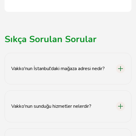
Sıkça Sorulan Sorular
Vakko'nun İstanbul'daki mağaza adresi nedir?
Vakko'nun İstanbul'daki mağaza adresi Nişantaşı, Abdi
İpekçi Cad. No: 10, Şişli, İstanbul'dadır.
Vakko'nun sunduğu hizmetler nelerdir?
Vakko, lüks giyim, aksesuar ve ev tekstili ürünleri
sunmaktadır. Ayrıca kişisel stil danışmanlığı hizmetleri