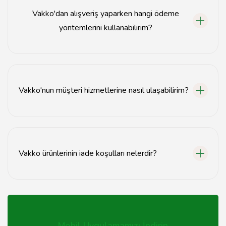
de bulunmaktadır.
Vakko'dan alışveriş yaparken hangi ödeme
yöntemlerini kullanabilirim?
Vakko mağazalarında nakit, kredi kartı ve temassız
ödeme yöntemleri kabul edilmektedir.
Vakko'nun müşteri hizmetlerine nasıl ulaşabilirim?
Vakko müşteri hizmetlerine 0212 123 45 67 numaralı
telefondan ulaşabilirsiniz.
Vakko ürünlerinin iade koşulları nelerdir?
Vakko'dan alınan ürünler, kullanılmamış ve etiketleri
üzerinde olduğu sürece 14 gün içinde iade edilebilir.
Mobil Uygulamamızı İndirin