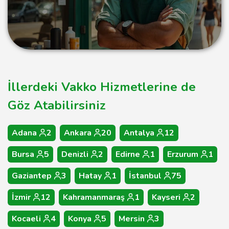
İllerdeki Vakko Hizmetlerine de
Göz Atabilirsiniz
Adana
2
Ankara
20
Antalya
12
Bursa
5
Denizli
2
Edirne
1
Erzurum
1
Gaziantep
3
Hatay
1
İstanbul
75
İzmir
12
Kahramanmaraş
1
Kayseri
2
Kocaeli
4
Konya
5
Mersin
3