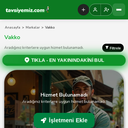
Tavsiyemiz Anasayfa
Anasayfa
>
Markalar
>
Vakko
Vakko
Aradığınız kriterlere uygun hizmet bulunamadı.
Filtrele
TIKLA -
EN YAKININDAKİNİ BUL
Hizmet Bulunamadı
Aradığınız kriterlere uygun hizmet bulunamadı.
İşletmeni Ekle