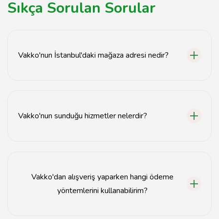
Sıkça Sorulan Sorular
Vakko'nun İstanbul'daki mağaza adresi nedir?
Vakko'nun İstanbul'daki mağaza adresi Nişantaşı, Abdi
İpekçi Cad. No: 10, Şişli, İstanbul'dadır.
Vakko'nun sunduğu hizmetler nelerdir?
Vakko, lüks giyim, aksesuar ve ev tekstili ürünleri
sunmaktadır. Ayrıca kişisel stil danışmanlığı hizmetleri
de bulunmaktadır.
Vakko'dan alışveriş yaparken hangi ödeme
yöntemlerini kullanabilirim?