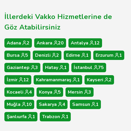
İllerdeki Vakko Hizmetlerine de
Göz Atabilirsiniz
Adana
2
Ankara
20
Antalya
12
Bursa
5
Denizli
2
Edirne
1
Erzurum
1
Gaziantep
3
Hatay
1
İstanbul
75
İzmir
12
Kahramanmaraş
1
Kayseri
2
Kocaeli
4
Konya
5
Mersin
3
Muğla
10
Sakarya
4
Samsun
1
Şanlıurfa
1
Trabzon
1