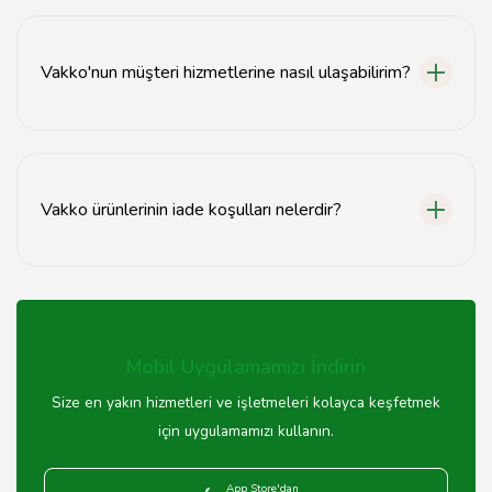
Vakko mağazalarında nakit, kredi kartı ve temassız
ödeme yöntemleri kabul edilmektedir.
Vakko'nun müşteri hizmetlerine nasıl ulaşabilirim?
Vakko müşteri hizmetlerine 0212 123 45 67 numaralı
telefondan ulaşabilirsiniz.
Vakko ürünlerinin iade koşulları nelerdir?
Vakko'dan alınan ürünler, kullanılmamış ve etiketleri
üzerinde olduğu sürece 14 gün içinde iade edilebilir.
Mobil Uygulamamızı İndirin
Size en yakın hizmetleri ve işletmeleri kolayca keşfetmek
için uygulamamızı kullanın.
App Store'dan