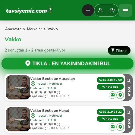
Tavsiyemiz Anasayfa
Anasayfa
>
Markalar
>
Vakko
Vakko
2 sonuçtan 1 - 2 arası gösteriliyor.
Filtrele
TIKLA -
EN YAKININDAKİNİ BUL
Vakko Boutique Alpaslan
0352 246 40 00
Kayseri, Melikgazi
İncele
Whatsapp
Posta Kodu: 38150
0.0 (0)
Fiyat Aralığı: 0,00 ₺ - 0,00 ₺
Vakko Boutique Hunat
0352 219 21 22
Kayseri, Melikgazi
İncele
Whatsapp
Posta Kodu: 38150
0.0 (0)
Fiyat Aralığı: 0,00 ₺ - 0,00 ₺