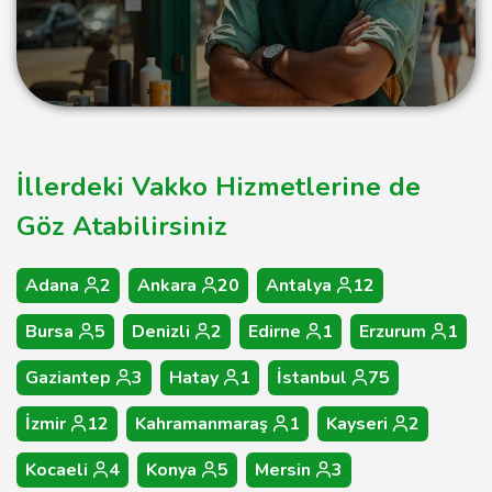
İllerdeki Vakko Hizmetlerine de
Göz Atabilirsiniz
Adana
2
Ankara
20
Antalya
12
Bursa
5
Denizli
2
Edirne
1
Erzurum
1
Gaziantep
3
Hatay
1
İstanbul
75
İzmir
12
Kahramanmaraş
1
Kayseri
2
Kocaeli
4
Konya
5
Mersin
3