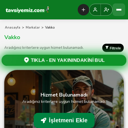
Tavsiyemiz Anasayfa
Anasayfa
>
Markalar
>
Vakko
Vakko
Aradığınız kriterlere uygun hizmet bulunamadı.
Filtrele
TIKLA -
EN YAKININDAKİNİ BUL
Hizmet Bulunamadı
Aradığınız kriterlere uygun hizmet bulunamadı.
İşletmeni Ekle