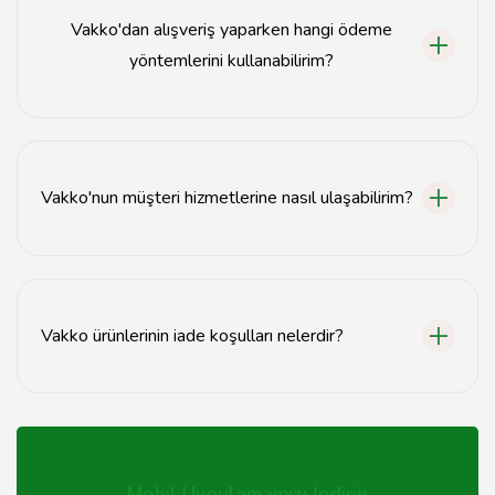
de bulunmaktadır.
Vakko'dan alışveriş yaparken hangi ödeme
yöntemlerini kullanabilirim?
Vakko mağazalarında nakit, kredi kartı ve temassız
ödeme yöntemleri kabul edilmektedir.
Vakko'nun müşteri hizmetlerine nasıl ulaşabilirim?
Vakko müşteri hizmetlerine 0212 123 45 67 numaralı
telefondan ulaşabilirsiniz.
Vakko ürünlerinin iade koşulları nelerdir?
Vakko'dan alınan ürünler, kullanılmamış ve etiketleri
üzerinde olduğu sürece 14 gün içinde iade edilebilir.
Mobil Uygulamamızı İndirin