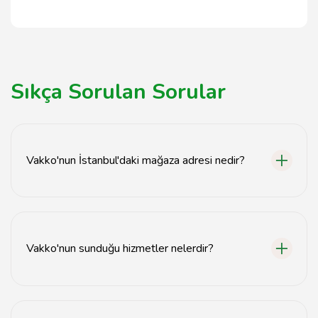
Sıkça Sorulan Sorular
Vakko'nun İstanbul'daki mağaza adresi nedir?
Vakko'nun İstanbul'daki mağaza adresi Nişantaşı, Abdi
İpekçi Cad. No: 10, Şişli, İstanbul'dadır.
Vakko'nun sunduğu hizmetler nelerdir?
Vakko, lüks giyim, aksesuar ve ev tekstili ürünleri
sunmaktadır. Ayrıca kişisel stil danışmanlığı hizmetleri