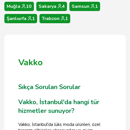
Muğla
10
Sakarya
4
Samsun
1
Şanlıurfa
1
Trabzon
1
Vakko
Sıkça Sorulan Sorular
Vakko, İstanbul'da hangi tür
hizmetler sunuyor?
Vakko, İstanbul'da lüks moda ürünleri, özel