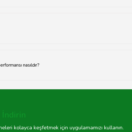
esi ile gelmektedir, ancak bu süre modeline bağlı olarak değişebili
ndeki iletişim formunu doldurabilir veya 0(212) 123 45 67 numaralı
formansı nasıldır?
 akıllı haritalama özellikleri sayesinde etkili bir temizleme per
İndirin
tmeleri kolayca keşfetmek için uygulamamızı kullanın.