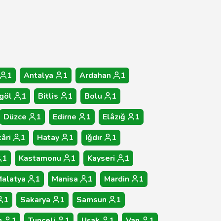
1
Antalya
1
Ardahan
1
göl
1
Bitlis
1
Bolu
1
Düzce
1
Edirne
1
Elâzığ
1
âri
1
Hatay
1
Iğdır
1
1
Kastamonu
1
Kayseri
1
alatya
1
Manisa
1
Mardin
1
1
Sakarya
1
Samsun
1
n
1
Tunceli
1
Uşak
1
Van
1