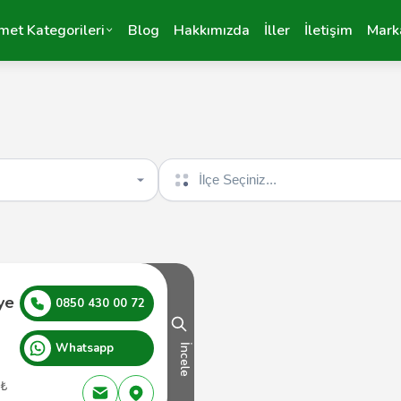
met Kategorileri
Blog
Hakkımızda
İller
İletişim
Mark
İlçe seçin
ye
0850 430 00 72
Whatsapp
İncele
 ₺