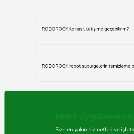
ROBOROCK ürünleri genellikle 2 yıl garanti sür
ROBOROCK ile nasıl iletişime geçebilirim?
ROBOROCK ile iletişime geçmek için web sitesi
ROBOROCK robot süpürgelerin temizleme per
ROBOROCK robot süpürgeler, güçlü emiş gücü ve
Mobil Uygulamamızı 
Size en yakın hizmetleri ve işle