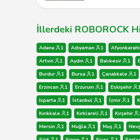
İllerdeki ROBOROCK Hiz
Adana
1
Adıyaman
1
Afyonkarahi
Artvin
1
Aydın
1
Balıkesir
1
Burdur
1
Bursa
1
Çanakkale
1
Erzincan
1
Erzurum
1
Eskişehir
Isparta
1
İstanbul
1
İzmir
1
Kırıkkale
1
Kırklareli
1
Kırşehir
Mersin
1
Muğla
1
Muş
1
Nevş
Siirt
1
Sinop
1
Sivas
1
Şanlıu