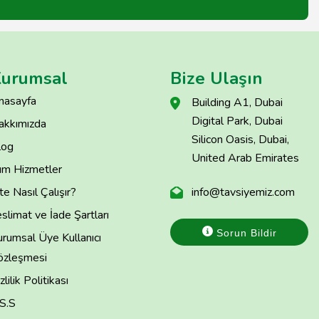
urumsal
Bize Ulaşın
nasayfa
Building A1, Dubai
Digital Park, Dubai
akkımızda
Silicon Oasis, Dubai,
log
United Arab Emirates
üm Hizmetler
te Nasıl Çalışır?
info@tavsiyemiz.com
slimat ve İade Şartları
Sorun Bildir
rumsal Üye Kullanıcı
özleşmesi
zlilik Politikası
.S.S