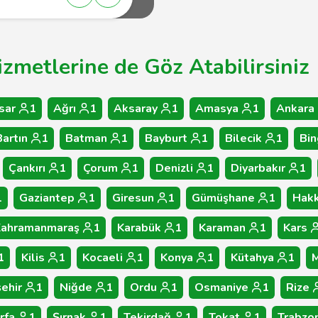
metlerine de Göz Atabilirsiniz
sar
1
Ağrı
1
Aksaray
1
Amasya
1
Ankara
Bartın
1
Batman
1
Bayburt
1
Bilecik
1
Bin
Çankırı
1
Çorum
1
Denizli
1
Diyarbakır
1
1
Gaziantep
1
Giresun
1
Gümüşhane
1
Hakk
Kahramanmaraş
1
Karabük
1
Karaman
1
Kars
1
Kilis
1
Kocaeli
1
Konya
1
Kütahya
1
M
ehir
1
Niğde
1
Ordu
1
Osmaniye
1
Rize
rfa
1
Şırnak
1
Tekirdağ
1
Tokat
1
Trabzo