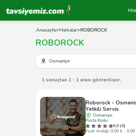
Tavsiyemiz Anasayfa
Hiz
Anasayfa
>
Markalar
>
ROBOROCK
ROBOROCK
Şehir seçin
1 sonuçtan 1 - 1 arası gösteriliyor.
Roborock - Osmani
Yetkili Servis
Osmaniye,
Posta Kodu:
0.0 (0)
Fiyat Aralığı: 0,00 ₺ - 0,00