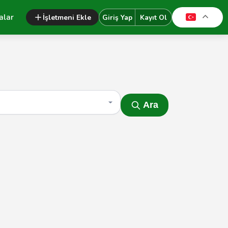
alar
İşletmeni Ekle
Giriş Yap
Kayıt Ol
Ara