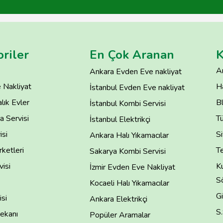
riler
En Çok Aranan
K
A
Ankara Evden Eve nakliyat
 Nakliyat
H
İstanbul Evden Eve nakliyat
lık Evler
B
İstanbul Kombi Servisi
 Servisi
T
İstanbul Elektrikçi
isi
Si
Ankara Halı Yıkamacılar
rketleri
Te
Sakarya Kombi Servisi
isi
Ku
İzmir Evden Eve Nakliyat
S
Kocaeli Halı Yıkamacılar
Gi
si
Ankara Elektrikçi
S
ekanı
Popüler Aramalar