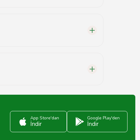
r.
 telefonu arayabilirsiniz.
formansı sunmaktadır.
App Store'dan
Google Play'den
İndir
İndir