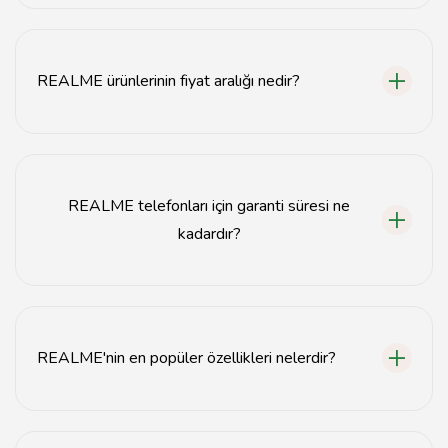
Tavsiyemiz'de, REALME'nin en güncel modelleri
arasında REALME 9, REALME GT ve REALME C serisi
gibi seçenekler bulunmaktadır.
REALME ürünlerinin fiyat aralığı nedir?
REALME telefonlarının fiyatları modeline göre
değişiklik göstermektedir. Genel olarak, giriş
seviyesindeki modeller 2.000 TL'den başlarken, üst
REALME telefonları için garanti süresi ne
segment modeller 10.000 TL'ye kadar çıkabilmektedir.
kadardır?
REALME telefonları, satın alındığı tarihten itibaren 2 yıl
garanti süresine sahiptir. Bu süre zarfında üretim
hatalarına karşı koruma sağlamaktadır.
REALME'nin en popüler özellikleri nelerdir?
REALME telefonları, yüksek batarya kapasiteleri, hızlı
şarj özellikleri ve kaliteli kameraları ile bilinir. Ayrıca,