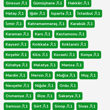
Giresun
1
Gümüşhane
1
Hakkâri
1
Hatay
1
Iğdır
1
Isparta
1
İstanbul
1
İzmir
1
Kahramanmaraş
1
Karabük
1
Karaman
1
Kars
1
Kastamonu
1
Kayseri
1
Kırıkkale
1
Kırklareli
1
Kırşehir
1
Kilis
1
Kocaeli
1
Konya
1
Kütahya
1
Malatya
1
Manisa
1
Mardin
1
Mersin
1
Muğla
1
Muş
1
Nevşehir
1
Niğde
1
Ordu
1
Osmaniye
1
Rize
1
Sakarya
1
Samsun
1
Siirt
1
Sinop
1
Sivas
1