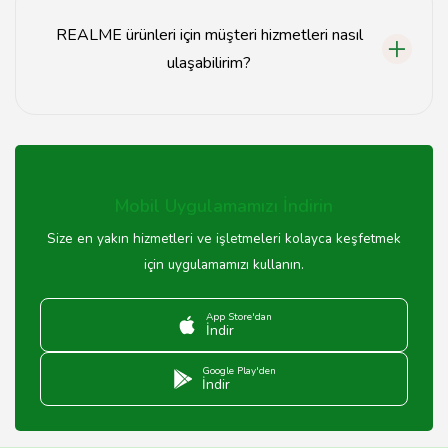
kullanıcı dostu arayüzleri ile de dikkat çekmektedir.
REALME ürünleri için müşteri hizmetleri nasıl
ulaşabilirim?
REALME ürünleri ile ilgili destek almak için Tavsiyemiz
üzerinden iletişim bilgilerine ulaşabilir veya doğrudan
REALME Türkiye'nin resmi web sitesini ziyaret
edebilirsiniz.
Mobil Uygulamamızı İndirin
Size en yakın hizmetleri ve işletmeleri kolayca keşfetmek
için uygulamamızı kullanın.
App Store'dan
İndir
Google Play'den
İndir