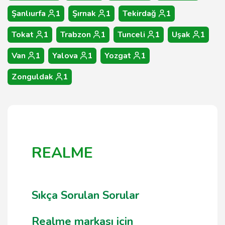
Şanlıurfa
1
Şırnak
1
Tekirdağ
1
Tokat
1
Trabzon
1
Tunceli
1
Uşak
1
Van
1
Yalova
1
Yozgat
1
Zonguldak
1
REALME
Sıkça Sorulan Sorular
Realme markası için