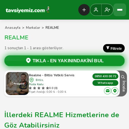
Tavsiyemiz Anasayfa
Anasayfa
>
Markalar
>
REALME
REALME
1 sonuçtan 1 - 1 arası gösteriliyor.
Filtrele
TIKLA -
EN YAKININDAKİNİ BUL
Realme - Bitlis Yetkili Servis
0850 430 00 72
Bitlis,
İncele
Whatsapp
Posta Kodu:
0.0 (0)
Fiyat Aralığı: 0,00 ₺ - 0,00 ₺
İllerdeki REALME Hizmetlerine de
Göz Atabilirsiniz