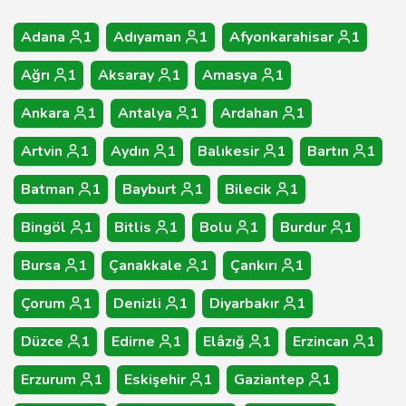
Adana
1
Adıyaman
1
Afyonkarahisar
1
Ağrı
1
Aksaray
1
Amasya
1
Ankara
1
Antalya
1
Ardahan
1
Artvin
1
Aydın
1
Balıkesir
1
Bartın
1
Batman
1
Bayburt
1
Bilecik
1
Bingöl
1
Bitlis
1
Bolu
1
Burdur
1
Bursa
1
Çanakkale
1
Çankırı
1
Çorum
1
Denizli
1
Diyarbakır
1
Düzce
1
Edirne
1
Elâzığ
1
Erzincan
1
Erzurum
1
Eskişehir
1
Gaziantep
1