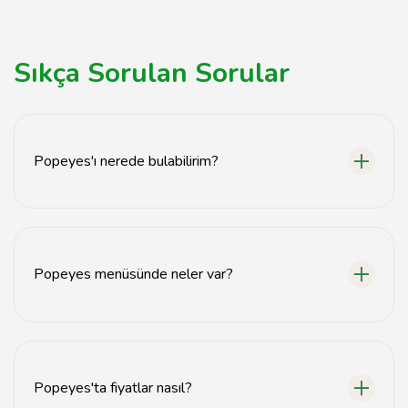
Sıkça Sorulan Sorular
Popeyes'ı nerede bulabilirim?
Popeyes, İstanbul'un birçok ilçesinde şubeleri bulunan
bir fast food zinciridir. En yakın şubenizi bulmak için
Tavsiyemiz web sitesini ziyaret edebilirsiniz.
Popeyes menüsünde neler var?
Popeyes menüsünde çeşitli tavuk yemekleri,
sandviçler, yan ürünler ve içecekler yer almaktadır.
Tavsiyemiz üzerinden güncel menüyü inceleyebilirsiniz.
Popeyes'ta fiyatlar nasıl?