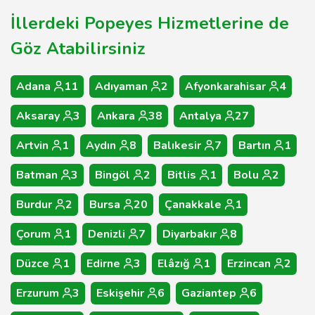
İllerdeki Popeyes Hizmetlerine de
Göz Atabilirsiniz
Adana
11
Adıyaman
2
Afyonkarahisar
4
Aksaray
3
Ankara
38
Antalya
27
Artvin
1
Aydın
8
Balıkesir
7
Bartın
1
Batman
3
Bingöl
2
Bitlis
1
Bolu
2
Burdur
2
Bursa
20
Çanakkale
1
Çorum
1
Denizli
7
Diyarbakır
8
Düzce
1
Edirne
3
Elâzığ
1
Erzincan
2
Erzurum
3
Eskişehir
6
Gaziantep
6