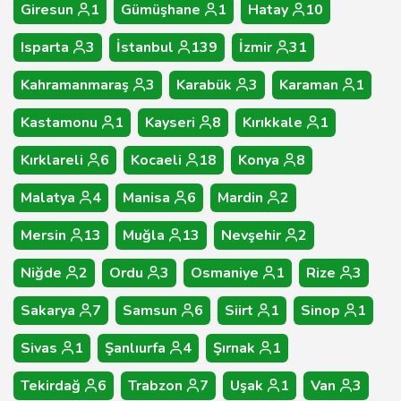
Giresun
1
Gümüşhane
1
Hatay
10
Isparta
3
İstanbul
139
İzmir
31
Kahramanmaraş
3
Karabük
3
Karaman
1
Kastamonu
1
Kayseri
8
Kırıkkale
1
Kırklareli
6
Kocaeli
18
Konya
8
Malatya
4
Manisa
6
Mardin
2
Mersin
13
Muğla
13
Nevşehir
2
Niğde
2
Ordu
3
Osmaniye
1
Rize
3
Sakarya
7
Samsun
6
Siirt
1
Sinop
1
Sivas
1
Şanlıurfa
4
Şırnak
1
Tekirdağ
6
Trabzon
7
Uşak
1
Van
3