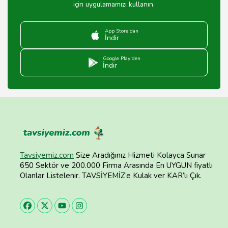
için uygulamamızı kullanın.
App Store'dan
İndir
Google Play'den
İndir
Tavsiyemiz.com
Size Aradığınız Hizmeti Kolayca Sunar
650 Sektör ve 200.000 Firma Arasında En UYGUN fiyatlı
Olanlar Listelenir. TAVSİYEMİZ’e Kulak ver KAR’lı Çık.