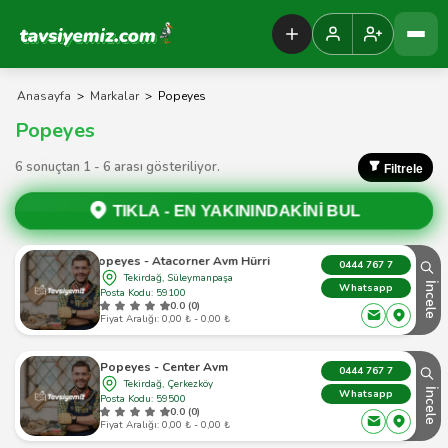
Tavsiyemiz Anasayfa
Anasayfa
>
Markalar
>
Popeyes
Popeyes
6 sonuçtan 1 - 6 arası gösteriliyor.
Filtrele
TIKLA -
EN YAKININDAKİNİ BUL
Popeyes - Atacorner Avm Hürriyet
0444 767 7
Tekirdağ, Süleymanpaşa
İncele
Whatsapp
Posta Kodu: 59100
0.0 (0)
Fiyat Aralığı: 0,00 ₺ - 0,00 ₺
Popeyes - Center Avm
0444 767 7
Tekirdağ, Çerkezköy
İncele
Whatsapp
Posta Kodu: 59500
0.0 (0)
Fiyat Aralığı: 0,00 ₺ - 0,00 ₺