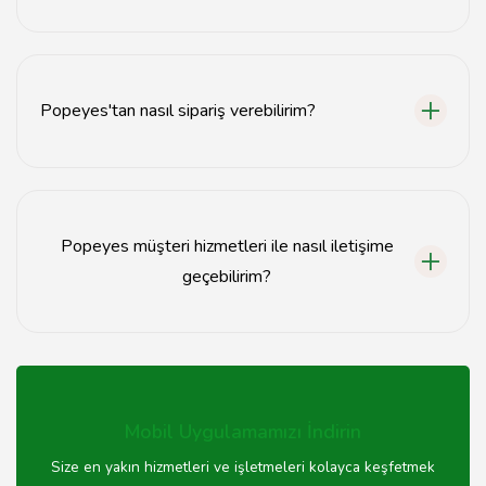
Popeyes'taki fiyatlar, menüdeki ürünlere göre değişiklik
göstermektedir. Genel olarak, uygun fiyatlı fast food
seçenekleri sunmaktadır.
Popeyes'tan nasıl sipariş verebilirim?
Popeyes'tan sipariş vermek için yerel şubenizi arayabilir
veya online sipariş platformları üzerinden sipariş
oluşturabilirsiniz.
Popeyes müşteri hizmetleri ile nasıl iletişime
geçebilirim?
Popeyes müşteri hizmetleri ile iletişime geçmek için
şubenizin telefon numarasını kullanabilir veya
Tavsiyemiz üzerinden iletişim bilgilerine ulaşabilirsiniz.
Mobil Uygulamamızı İndirin
Size en yakın hizmetleri ve işletmeleri kolayca keşfetmek