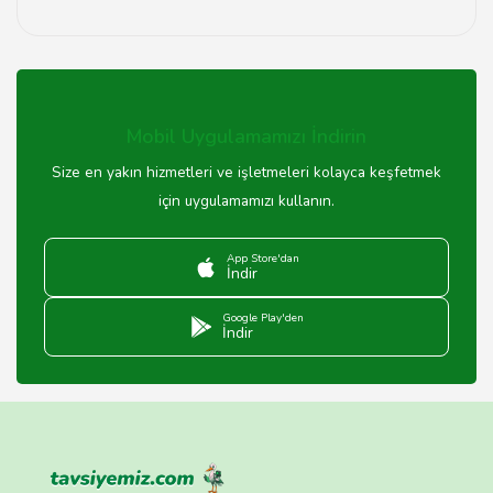
Monster bilgisayarlarının garanti süresi genellikle 2 yıl
olup, bu süre zarfında teknik destek ve onarım
hizmetleri sunulmaktadır.
Mobil Uygulamamızı İndirin
Size en yakın hizmetleri ve işletmeleri kolayca keşfetmek
için uygulamamızı kullanın.
App Store'dan
İndir
Google Play'den
İndir