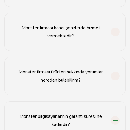
Monster firması ile iletişim kurmak için web sitelerindeki
iletişim formunu doldurabilir veya doğrudan telefon
numaralarını arayarak bilgi alabilirsiniz.
Monster firması hangi şehirlerde hizmet
vermektedir?
Monster, Türkiye genelinde birçok şehirde hizmet
vermektedir, özellikle büyük şehirlerde ofisleri
bulunmaktadır. İlgili lokasyonlar için web sitelerini
Monster firması ürünleri hakkında yorumlar
ziyaret edebilirsiniz.
nereden bulabilirim?
Monster firması ürünleri ile ilgili kullanıcı yorumlarına,
resmi web sitelerinin ürün sayfalarından veya kullanıcı
forumlarından ulaşabilirsiniz.
Monster bilgisayarlarının garanti süresi ne
kadardır?