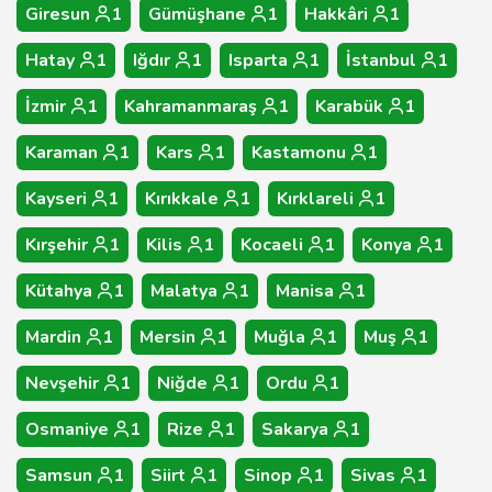
Giresun
1
Gümüşhane
1
Hakkâri
1
Hatay
1
Iğdır
1
Isparta
1
İstanbul
1
İzmir
1
Kahramanmaraş
1
Karabük
1
Karaman
1
Kars
1
Kastamonu
1
Kayseri
1
Kırıkkale
1
Kırklareli
1
Kırşehir
1
Kilis
1
Kocaeli
1
Konya
1
Kütahya
1
Malatya
1
Manisa
1
Mardin
1
Mersin
1
Muğla
1
Muş
1
Nevşehir
1
Niğde
1
Ordu
1
Osmaniye
1
Rize
1
Sakarya
1
Samsun
1
Siirt
1
Sinop
1
Sivas
1