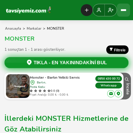
Tavsiyemiz Anasayfa
Anasayfa
>
Markalar
>
MONSTER
MONSTER
1 sonuçtan 1 - 1 arası gösteriliyor.
Filtrele
TIKLA -
EN YAKININDAKİNİ BUL
Monster - Bartın Yetkili Servis
0850 430 00 72
Bartın,
İncele
Whatsapp
Posta Kodu:
0.0 (0)
Fiyat Aralığı: 0,00 ₺ - 0,00 ₺
İllerdeki MONSTER Hizmetlerine de
Göz Atabilirsiniz