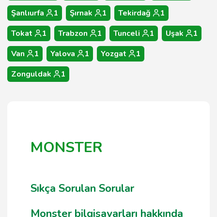
Şanlıurfa
1
Şırnak
1
Tekirdağ
1
Tokat
1
Trabzon
1
Tunceli
1
Uşak
1
Van
1
Yalova
1
Yozgat
1
Zonguldak
1
MONSTER
Sıkça Sorulan Sorular
Monster bilgisayarları hakkında