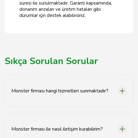
süresi ile sunulmaktadır. Garanti kapsamında,
donanım arızaları ve üretim hataları gibi
durumlar için destek alabilirsiniz.
Sıkça Sorulan Sorular
Monster firması hangi hizmetleri sunmaktadır?
Monster, bilgisayar donanımından yazılım çözümlerine
kadar geniş bir hizmet yelpazesi sunmaktadır. Bilgisayar
toplama, teknik destek ve sistem güncellemeleri gibi
Monster firması ile nasıl iletişim kurabilirim?
hizmetler de mevcuttur.