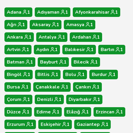
Adana
1
Adıyaman
1
Afyonkarahisar
1
Ağrı
1
Aksaray
1
Amasya
1
Ankara
1
Antalya
1
Ardahan
1
Artvin
1
Aydın
1
Balıkesir
1
Bartın
1
Batman
1
Bayburt
1
Bilecik
1
Bingöl
1
Bitlis
1
Bolu
1
Burdur
1
Bursa
1
Çanakkale
1
Çankırı
1
Çorum
1
Denizli
1
Diyarbakır
1
Düzce
1
Edirne
1
Elâzığ
1
Erzincan
1
Erzurum
1
Eskişehir
1
Gaziantep
1