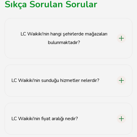
Sıkça Sorulan Sorular
LC Waikiki'nin hangi şehirlerde mağazaları
bulunmaktadır?
LC Waikiki, Türkiye'nin birçok ilinde mağaza
bulundurmaktadır. İstanbul, Ankara, İzmir gibi büyük
şehirlerin yanı sıra, daha küçük şehirlerde de mağazaları
LC Waikiki'nin sunduğu hizmetler nelerdir?
mevcuttur.
LC Waikiki, giyim sektöründe geniş bir ürün yelpazesi
sunarak, kadın, erkek ve çocuk giyimi, aksesuarlar ve ev
tekstili gibi çeşitli hizmetler sağlamaktadır.
LC Waikiki'nin fiyat aralığı nedir?