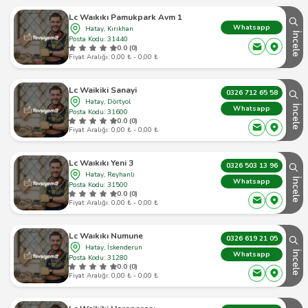
Lc Waıkıkı Pamukpark Avm 1
Whatsapp
Hatay, Kırıkhan
İncele
Posta Kodu: 31440
0.0 (0)
Fiyat Aralığı: 0,00 ₺ - 0,00 ₺
Lc Waikiki Sanayi
0326 712 65 58
Hatay, Dörtyol
İncele
Whatsapp
Posta Kodu: 31600
0.0 (0)
Fiyat Aralığı: 0,00 ₺ - 0,00 ₺
Lc Waıkıkı Yeni 3
0326 503 13 96
Hatay, Reyhanlı
İncele
Whatsapp
Posta Kodu: 31500
0.0 (0)
Fiyat Aralığı: 0,00 ₺ - 0,00 ₺
Lc Waıkıkı Numune
0326 619 21 05
Hatay, İskenderun
İncele
Whatsapp
Posta Kodu: 31280
0.0 (0)
Fiyat Aralığı: 0,00 ₺ - 0,00 ₺