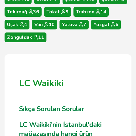
Tekirdağ
36
Tokat
9
Trabzon
14
Uşak
4
Van
10
Yalova
7
Yozgat
6
Zonguldak
11
LC Waikiki
Sıkça Sorulan Sorular
LC Waikiki'nin İstanbul'daki
mağazasında hangi ürün