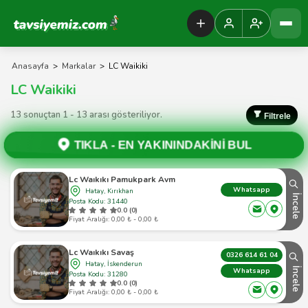
Tavsiyemiz Anasayfa
Anasayfa
>
Markalar
>
LC Waikiki
LC Waikiki
13 sonuçtan 1 - 13 arası gösteriliyor.
Filtrele
TIKLA -
EN YAKININDAKİNİ BUL
Lc Waıkıkı Pamukpark Avm
Whatsapp
Hatay, Kırıkhan
İncele
Posta Kodu: 31440
0.0 (0)
Fiyat Aralığı: 0,00 ₺ - 0,00 ₺
Lc Waıkıkı Savaş
0326 614 61 04
Hatay, İskenderun
İncele
Whatsapp
Posta Kodu: 31280
0.0 (0)
Fiyat Aralığı: 0,00 ₺ - 0,00 ₺