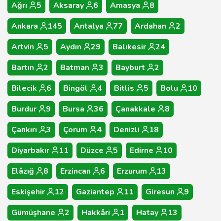
Ağrı
5
Aksaray
6
Amasya
8
Ankara
145
Antalya
77
Ardahan
2
Artvin
5
Aydın
29
Balıkesir
24
Bartın
2
Batman
3
Bayburt
2
Bilecik
6
Bingöl
4
Bitlis
5
Bolu
10
Burdur
9
Bursa
36
Çanakkale
8
Çankırı
3
Çorum
4
Denizli
18
Diyarbakır
11
Düzce
5
Edirne
10
Elâzığ
8
Erzincan
6
Erzurum
13
Eskişehir
12
Gaziantep
11
Giresun
9
Gümüşhane
2
Hakkâri
1
Hatay
13