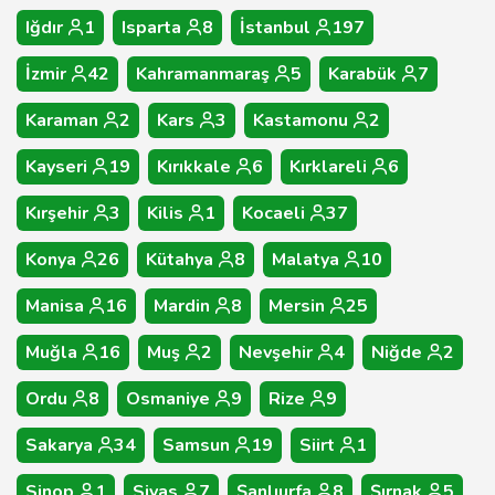
Iğdır
1
Isparta
8
İstanbul
197
İzmir
42
Kahramanmaraş
5
Karabük
7
Karaman
2
Kars
3
Kastamonu
2
Kayseri
19
Kırıkkale
6
Kırklareli
6
Kırşehir
3
Kilis
1
Kocaeli
37
Konya
26
Kütahya
8
Malatya
10
Manisa
16
Mardin
8
Mersin
25
Muğla
16
Muş
2
Nevşehir
4
Niğde
2
Ordu
8
Osmaniye
9
Rize
9
Sakarya
34
Samsun
19
Siirt
1
Sinop
1
Sivas
7
Şanlıurfa
8
Şırnak
5