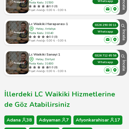
İncele
Whatsapp
Posta Kodu: 31500
0.0 (0)
Fiyat Aralığı: 0,00 ₺ - 0,00 ₺
Lc Waikiki Haraparası 1
0326 290 00 11
Hatay, Antakya
İncele
Whatsapp
Posta Kodu: 31040
0.0 (0)
Fiyat Aralığı: 0,00 ₺ - 0,00 ₺
Lc Waikiki Sanayi 1
0326 712 65 58
Hatay, Dörtyol
İncele
Whatsapp
Posta Kodu: 31600
0.0 (0)
Fiyat Aralığı: 0,00 ₺ - 0,00 ₺
İllerdeki LC Waikiki Hizmetlerine
de Göz Atabilirsiniz
Adana
38
Adıyaman
7
Afyonkarahisar
17