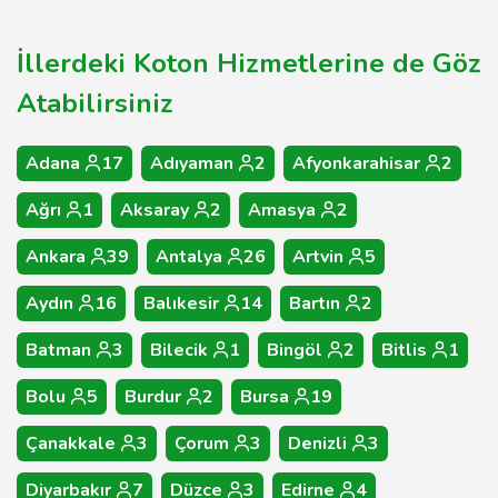
İllerdeki Koton Hizmetlerine de Göz
Atabilirsiniz
Adana
17
Adıyaman
2
Afyonkarahisar
2
Ağrı
1
Aksaray
2
Amasya
2
Ankara
39
Antalya
26
Artvin
5
Aydın
16
Balıkesir
14
Bartın
2
Batman
3
Bilecik
1
Bingöl
2
Bitlis
1
Bolu
5
Burdur
2
Bursa
19
Çanakkale
3
Çorum
3
Denizli
3
Diyarbakır
7
Düzce
3
Edirne
4