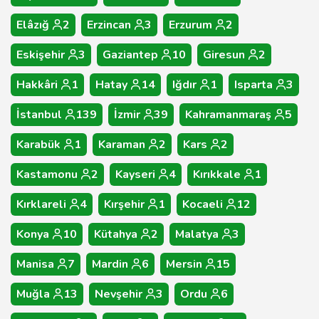
Elâzığ
2
Erzincan
3
Erzurum
2
Eskişehir
3
Gaziantep
10
Giresun
2
Hakkâri
1
Hatay
14
Iğdır
1
Isparta
3
İstanbul
139
İzmir
39
Kahramanmaraş
5
Karabük
1
Karaman
2
Kars
2
Kastamonu
2
Kayseri
4
Kırıkkale
1
Kırklareli
4
Kırşehir
1
Kocaeli
12
Konya
10
Kütahya
2
Malatya
3
Manisa
7
Mardin
6
Mersin
15
Muğla
13
Nevşehir
3
Ordu
6