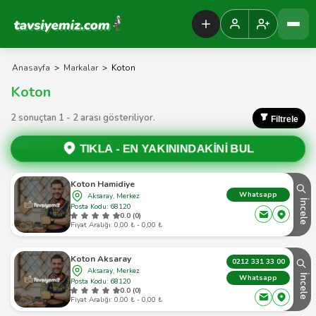
Tavsiyemiz Anasayfa
Anasayfa
>
Markalar
>
Koton
Koton
2 sonuçtan 1 - 2 arası gösteriliyor.
Filtrele
TIKLA -
EN YAKININDAKİNİ BUL
Koton Hamidiye
Whatsapp
Aksaray, Merkez
İncele
Posta Kodu: 68120
0.0 (0)
Fiyat Aralığı: 0,00 ₺ - 0,00 ₺
Koton Aksaray
0212 331 33 00
Aksaray, Merkez
İncele
Whatsapp
Posta Kodu: 68120
0.0 (0)
Fiyat Aralığı: 0,00 ₺ - 0,00 ₺