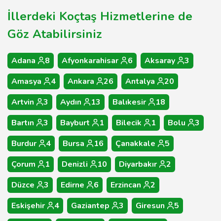
İllerdeki Koçtaş Hizmetlerine de
Göz Atabilirsiniz
Adana
8
Afyonkarahisar
6
Aksaray
3
Amasya
4
Ankara
26
Antalya
20
Artvin
3
Aydın
13
Balıkesir
18
Bartın
3
Bayburt
1
Bilecik
1
Bolu
3
Burdur
4
Bursa
16
Çanakkale
5
Çorum
1
Denizli
10
Diyarbakır
2
Düzce
3
Edirne
6
Erzincan
2
Eskişehir
4
Gaziantep
3
Giresun
5