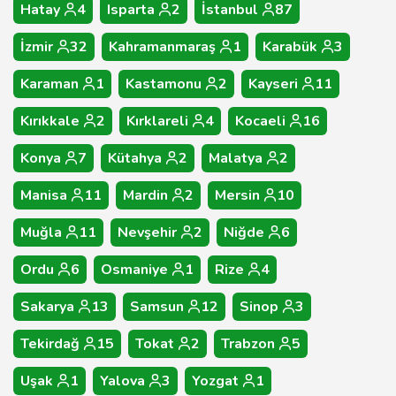
Hatay
4
Isparta
2
İstanbul
87
İzmir
32
Kahramanmaraş
1
Karabük
3
Karaman
1
Kastamonu
2
Kayseri
11
Kırıkkale
2
Kırklareli
4
Kocaeli
16
Konya
7
Kütahya
2
Malatya
2
Manisa
11
Mardin
2
Mersin
10
Muğla
11
Nevşehir
2
Niğde
6
Ordu
6
Osmaniye
1
Rize
4
Sakarya
13
Samsun
12
Sinop
3
Tekirdağ
15
Tokat
2
Trabzon
5
Uşak
1
Yalova
3
Yozgat
1