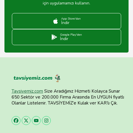
için uygulamamızı kullanın.
App Store'dan
İndir
Google Play'den
İndir
Tavsiyemiz.com
Size Aradığınız Hizmeti Kolayca Sunar
650 Sektör ve 200.000 Firma Arasında En UYGUN fiyatlı
Olanlar Listelenir. TAVSİYEMİZ’e Kulak ver KAR’lı Çık.