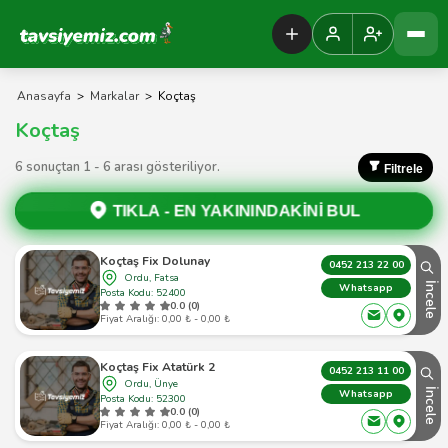
Tavsiyemiz Anasayfa
Anasayfa
>
Markalar
>
Koçtaş
Koçtaş
6 sonuçtan 1 - 6 arası gösteriliyor.
Filtrele
TIKLA -
EN YAKININDAKİNİ BUL
Koçtaş Fix Dolunay
0452 213 22 00
Ordu, Fatsa
İncele
Whatsapp
Posta Kodu: 52400
0.0 (0)
Fiyat Aralığı: 0,00 ₺ - 0,00 ₺
Koçtaş Fix Atatürk 2
0452 213 11 00
Ordu, Ünye
İncele
Whatsapp
Posta Kodu: 52300
0.0 (0)
Fiyat Aralığı: 0,00 ₺ - 0,00 ₺