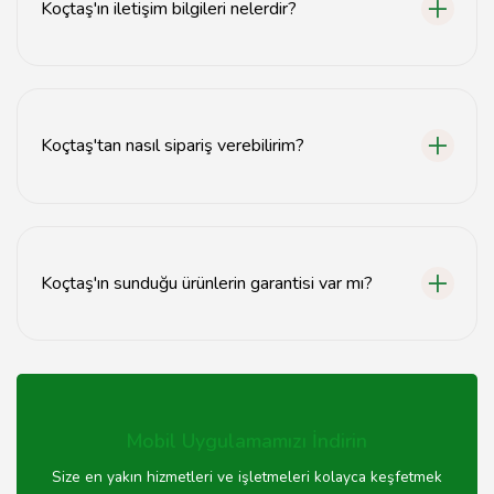
Koçtaş'ın iletişim bilgileri nelerdir?
edebilirsiniz.
Koçtaş ile iletişime geçmek için telefon numarası 0212
123 45 67'dir. Ayrıca, mağaza adresi İstanbul, Şişli,
Büyükdere Cad. No:123'tür.
Koçtaş'tan nasıl sipariş verebilirim?
Koçtaş'tan sipariş vermek için web sitelerinden online
alışveriş yapabilir veya en yakın mağazayı ziyaret
edebilirsiniz.
Koçtaş'ın sunduğu ürünlerin garantisi var mı?
Koçtaş, sunduğu ürünler için genellikle üretici garantisi
sağlamaktadır. Ürünlerin garanti süresi, ürüne göre
değişiklik gösterebilir.
Mobil Uygulamamızı İndirin
Size en yakın hizmetleri ve işletmeleri kolayca keşfetmek