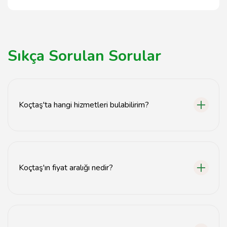
Sıkça Sorulan Sorular
Koçtaş'ta hangi hizmetleri bulabilirim?
Koçtaş, ev dekorasyonu, yapı malzemeleri, bahçe
ürünleri ve DIY projeleri gibi geniş bir hizmet yelpazesi
sunmaktadır.
Koçtaş'ın fiyat aralığı nedir?
Koçtaş'ta ürünlerin fiyatları, ürün kategorisine ve
kalitesine bağlı olarak değişiklik göstermektedir.
Detaylı bilgi için doğrudan mağazayı ziyaret