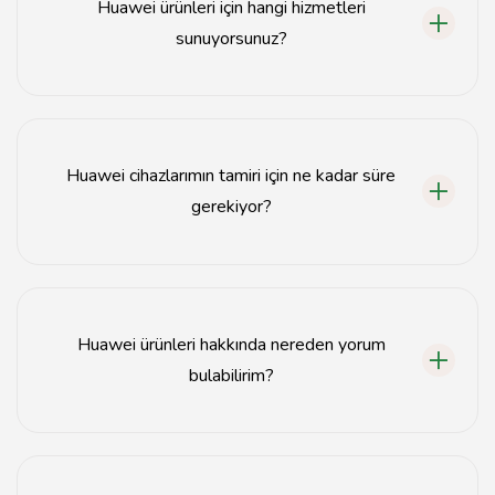
Huawei ürünleri için hangi hizmetleri
sunuyorsunuz?
Tavsiyemiz, Huawei telefonları, tabletleri ve diğer
cihazları için tamir, yedek parça temini ve yazılım
güncellemeleri gibi çeşitli hizmetler sunmaktadır.
Huawei cihazlarımın tamiri için ne kadar süre
gerekiyor?
Huawei cihazlarınızın tamir süresi, sorununa bağlı olarak
genellikle 1 ila 3 iş günü arasında değişmektedir.
Detaylı bilgi için iletişime geçebilirsiniz.
Huawei ürünleri hakkında nereden yorum
bulabilirim?
Tavsiyemiz web sitesinde, Huawei ürünleri hakkında
kullanıcı yorumlarına ve değerlendirmelerine
ulaşabilirsiniz. Bu sayfa, kullanıcı deneyimlerini