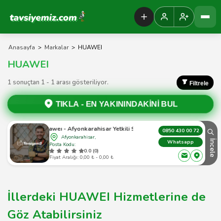
Tavsiyemiz Anasayfa
Anasayfa
>
Markalar
>
HUAWEI
HUAWEI
1 sonuçtan 1 - 1 arası gösteriliyor.
Filtrele
TIKLA -
EN YAKININDAKİNİ BUL
Huaweı - Afyonkarahisar Yetkili Servis
0850 430 00 72
Afyonkarahisar,
İncele
Whatsapp
Posta Kodu:
0.0 (0)
Fiyat Aralığı: 0,00 ₺ - 0,00 ₺
İllerdeki HUAWEI Hizmetlerine de
Göz Atabilirsiniz