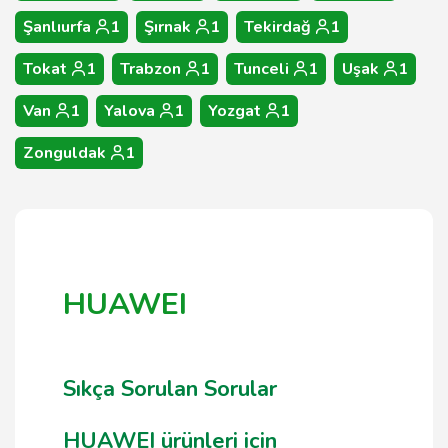
Şanlıurfa
1
Şırnak
1
Tekirdağ
1
Tokat
1
Trabzon
1
Tunceli
1
Uşak
1
Van
1
Yalova
1
Yozgat
1
Zonguldak
1
HUAWEI
Sıkça Sorulan Sorular
HUAWEI ürünleri için