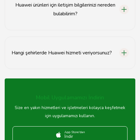
Huawei ürünleri için iletişim bilgilerinizi nereden
paylaşmak için düzenli olarak güncellenmektedir.
bulabilirim?
Huawei ile ilgili hizmetlerimiz ve iletişim bilgilerimiz için
Tavsiyemiz web sitesini ziyaret edebilir veya doğrudan
[telefon numarası] ile arayabilirsiniz.
Hangi şehirlerde Huawei hizmeti veriyorsunuz?
Tavsiyemiz, Türkiye genelinde birçok şehirde Huawei
hizmeti sunmaktadır. Özellikle büyük şehirlerdeki servis
noktalarımızdan yararlanabilirsiniz.
Mobil Uygulamamızı İndirin
Size en yakın hizmetleri ve işletmeleri kolayca keşfetmek
için uygulamamızı kullanın.
App Store'dan
İndir