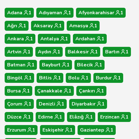
Adana
1
Adıyaman
1
Afyonkarahisar
1
Ağrı
1
Aksaray
1
Amasya
1
Ankara
1
Antalya
1
Ardahan
1
Artvin
1
Aydın
1
Balıkesir
1
Bartın
1
Batman
1
Bayburt
1
Bilecik
1
Bingöl
1
Bitlis
1
Bolu
1
Burdur
1
Bursa
1
Çanakkale
1
Çankırı
1
Çorum
1
Denizli
1
Diyarbakır
1
Düzce
1
Edirne
1
Elâzığ
1
Erzincan
1
Erzurum
1
Eskişehir
1
Gaziantep
1