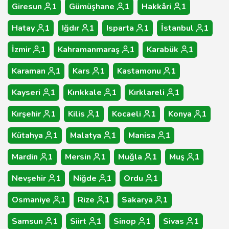
Giresun
1
Gümüşhane
1
Hakkâri
1
Hatay
1
Iğdır
1
Isparta
1
İstanbul
1
İzmir
1
Kahramanmaraş
1
Karabük
1
Karaman
1
Kars
1
Kastamonu
1
Kayseri
1
Kırıkkale
1
Kırklareli
1
Kırşehir
1
Kilis
1
Kocaeli
1
Konya
1
Kütahya
1
Malatya
1
Manisa
1
Mardin
1
Mersin
1
Muğla
1
Muş
1
Nevşehir
1
Niğde
1
Ordu
1
Osmaniye
1
Rize
1
Sakarya
1
Samsun
1
Siirt
1
Sinop
1
Sivas
1