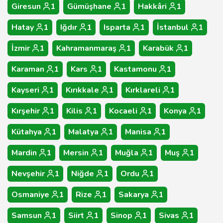
Giresun
1
Gümüşhane
1
Hakkâri
1
Hatay
1
Iğdır
1
Isparta
1
İstanbul
1
İzmir
1
Kahramanmaraş
1
Karabük
1
Karaman
1
Kars
1
Kastamonu
1
Kayseri
1
Kırıkkale
1
Kırklareli
1
Kırşehir
1
Kilis
1
Kocaeli
1
Konya
1
Kütahya
1
Malatya
1
Manisa
1
Mardin
1
Mersin
1
Muğla
1
Muş
1
Nevşehir
1
Niğde
1
Ordu
1
Osmaniye
1
Rize
1
Sakarya
1
Samsun
1
Siirt
1
Sinop
1
Sivas
1