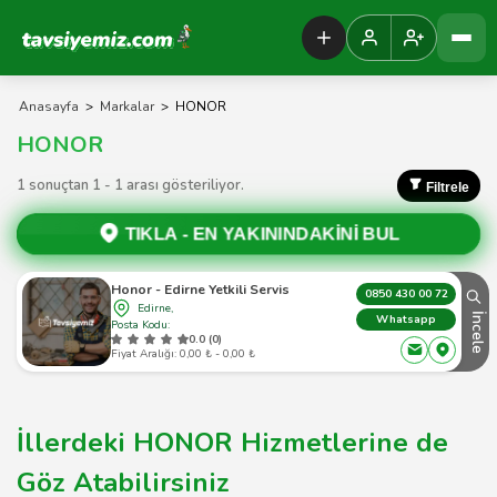
Tavsiyemiz Anasayfa
Anasayfa
>
Markalar
>
HONOR
HONOR
1 sonuçtan 1 - 1 arası gösteriliyor.
Filtrele
TIKLA -
EN YAKININDAKİNİ BUL
Honor - Edirne Yetkili Servis
0850 430 00 72
Edirne,
İncele
Whatsapp
Posta Kodu:
0.0 (0)
Fiyat Aralığı: 0,00 ₺ - 0,00 ₺
İllerdeki HONOR Hizmetlerine de
Göz Atabilirsiniz