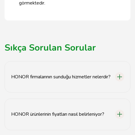
görmektedir.
Sıkça Sorulan Sorular
HONOR firmalarının sunduğu hizmetler nelerdir?
HONOR firmaları, mobil telefon satışından teknik
servise kadar geniş bir hizmet yelpazesi sunmaktadır.
Ayrıca, telefon aksesuarları ve yedek parça temini de
HONOR ürünlerinin fiyatları nasıl belirleniyor?
sağlanmaktadır.
HONOR ürünlerinin fiyatları, modeline, özelliklerine ve