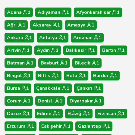
Adana
1
Adıyaman
1
Afyonkarahisar
1
Ağrı
1
Aksaray
1
Amasya
1
Ankara
1
Antalya
1
Ardahan
1
Artvin
1
Aydın
1
Balıkesir
1
Bartın
1
Batman
1
Bayburt
1
Bilecik
1
Bingöl
1
Bitlis
1
Bolu
1
Burdur
1
Bursa
1
Çanakkale
1
Çankırı
1
Çorum
1
Denizli
1
Diyarbakır
1
Düzce
1
Edirne
1
Elâzığ
1
Erzincan
1
Erzurum
1
Eskişehir
1
Gaziantep
1