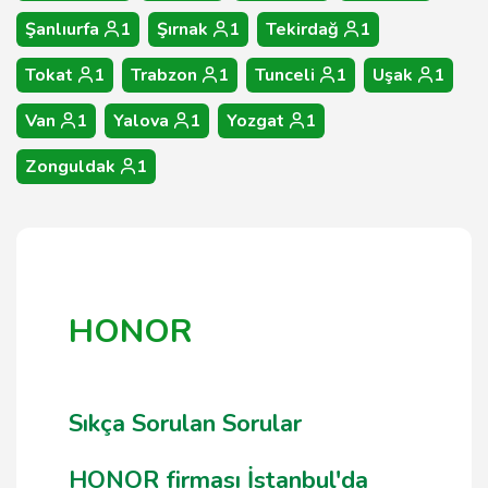
Şanlıurfa
1
Şırnak
1
Tekirdağ
1
Tokat
1
Trabzon
1
Tunceli
1
Uşak
1
Van
1
Yalova
1
Yozgat
1
Zonguldak
1
HONOR
Sıkça Sorulan Sorular
HONOR firması İstanbul'da