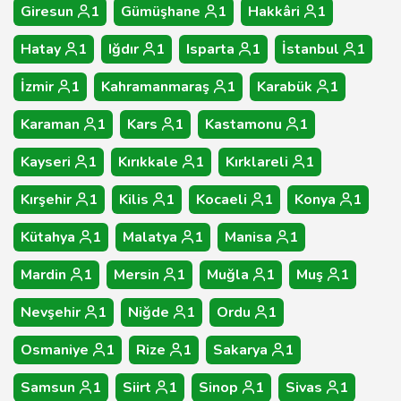
Giresun
1
Gümüşhane
1
Hakkâri
1
Hatay
1
Iğdır
1
Isparta
1
İstanbul
1
İzmir
1
Kahramanmaraş
1
Karabük
1
Karaman
1
Kars
1
Kastamonu
1
Kayseri
1
Kırıkkale
1
Kırklareli
1
Kırşehir
1
Kilis
1
Kocaeli
1
Konya
1
Kütahya
1
Malatya
1
Manisa
1
Mardin
1
Mersin
1
Muğla
1
Muş
1
Nevşehir
1
Niğde
1
Ordu
1
Osmaniye
1
Rize
1
Sakarya
1
Samsun
1
Siirt
1
Sinop
1
Sivas
1