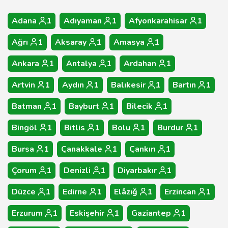
Adana
1
Adıyaman
1
Afyonkarahisar
1
Ağrı
1
Aksaray
1
Amasya
1
Ankara
1
Antalya
1
Ardahan
1
Artvin
1
Aydın
1
Balıkesir
1
Bartın
1
Batman
1
Bayburt
1
Bilecik
1
Bingöl
1
Bitlis
1
Bolu
1
Burdur
1
Bursa
1
Çanakkale
1
Çankırı
1
Çorum
1
Denizli
1
Diyarbakır
1
Düzce
1
Edirne
1
Elâzığ
1
Erzincan
1
Erzurum
1
Eskişehir
1
Gaziantep
1