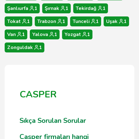
Şanlıurfa
1
Şırnak
1
Tekirdağ
1
Tokat
1
Trabzon
1
Tunceli
1
Uşak
1
Van
1
Yalova
1
Yozgat
1
Zonguldak
1
CASPER
Sıkça Sorulan Sorular
Casper firmaları hangi