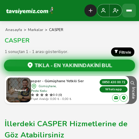
Tavsiyemiz Anasayfa
Anasayfa
>
Markalar
>
CASPER
CASPER
1 sonuçtan 1 - 1 arası gösteriliyor.
Filtrele
TIKLA -
EN YAKININDAKİNİ BUL
Casper - Gümüşhane Yetkili Servis
0850 430 00 72
Gümüşhane,
İncele
Whatsapp
Posta Kodu:
0.0 (0)
Fiyat Aralığı: 0,00 ₺ - 0,00 ₺
İllerdeki CASPER Hizmetlerine de
Göz Atabilirsiniz