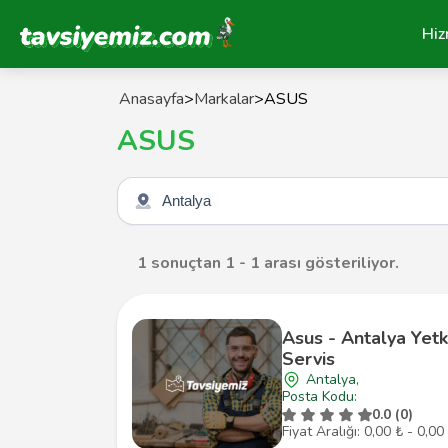
Tavsiyemiz Anasayfa
Hiz
Anasayfa
>
Markalar
>
ASUS
ASUS
Şehir seçin
1 sonuçtan 1 - 1 arası gösteriliyor.
Asus - Antalya Yetki
Servis
Antalya,
Posta Kodu:
0.0 (0)
Fiyat Aralığı: 0,00 ₺ - 0,00