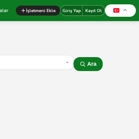
alar
İşletmeni Ekle
Giriş Yap
Kayıt Ol
Ara