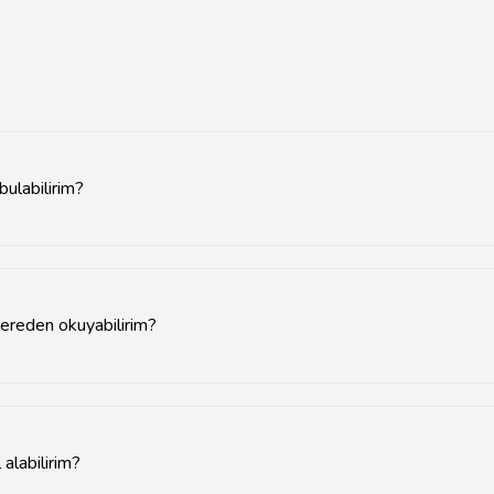
bulabilirim?
üzerinden karşılaştırabilir, yerel mağazaların ve online satış sitelerini
nereden okuyabilirim?
ıcı yorumlarına erişebilir, diğer kullanıcıların deneyimlerini okuyarak d
 alabilirim?