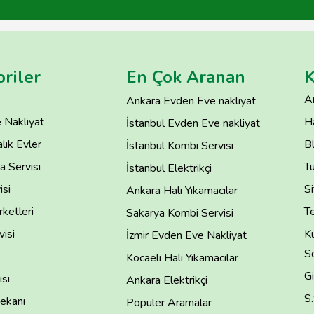
riler
En Çok Aranan
K
A
Ankara Evden Eve nakliyat
 Nakliyat
H
İstanbul Evden Eve nakliyat
lık Evler
B
İstanbul Kombi Servisi
 Servisi
T
İstanbul Elektrikçi
isi
Si
Ankara Halı Yıkamacılar
rketleri
Te
Sakarya Kombi Servisi
isi
Ku
İzmir Evden Eve Nakliyat
S
Kocaeli Halı Yıkamacılar
Gi
si
Ankara Elektrikçi
S
ekanı
Popüler Aramalar