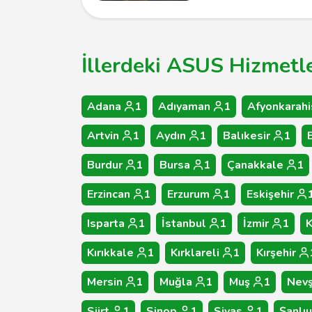
İllerdeki ASUS Hizmetle
Adana
1
Adıyaman
1
Afyonkarahi
Artvin
1
Aydın
1
Balıkesir
1
Burdur
1
Bursa
1
Çanakkale
1
Erzincan
1
Erzurum
1
Eskişehir
Isparta
1
İstanbul
1
İzmir
1
Kırıkkale
1
Kırklareli
1
Kırşehir
Mersin
1
Muğla
1
Muş
1
Nevş
Siirt
1
Sinop
1
Sivas
1
Şanlıu