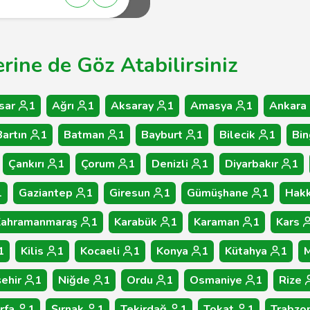
rine de Göz Atabilirsiniz
sar
1
Ağrı
1
Aksaray
1
Amasya
1
Ankara
Bartın
1
Batman
1
Bayburt
1
Bilecik
1
Bin
Çankırı
1
Çorum
1
Denizli
1
Diyarbakır
1
1
Gaziantep
1
Giresun
1
Gümüşhane
1
Hakk
Kahramanmaraş
1
Karabük
1
Karaman
1
Kars
1
Kilis
1
Kocaeli
1
Konya
1
Kütahya
1
M
ehir
1
Niğde
1
Ordu
1
Osmaniye
1
Rize
rfa
1
Şırnak
1
Tekirdağ
1
Tokat
1
Trabzo