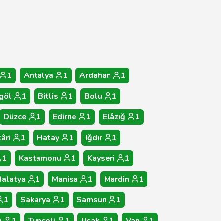
1
Antalya
1
Ardahan
1
göl
1
Bitlis
1
Bolu
1
Düzce
1
Edirne
1
Elâzığ
1
âri
1
Hatay
1
Iğdır
1
1
Kastamonu
1
Kayseri
1
alatya
1
Manisa
1
Mardin
1
1
Sakarya
1
Samsun
1
n
1
Tunceli
1
Uşak
1
Van
1