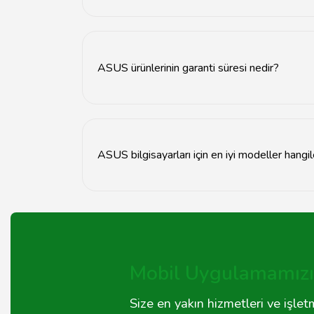
ASUS ürünleri için teknik destek almak isterseniz
ASUS ürünlerinin garanti süresi nedir?
ASUS ürünlerinin garanti süresi genellikle 2 yıld
edebilirsiniz.
ASUS bilgisayarları için en iyi modeller hangil
Tavsiyemiz'de, ASUS bilgisayarları için en iyi
için bu kaynakları kullanabilirsiniz.
Mobil Uygulamamızı 
Size en yakın hizmetleri ve işle