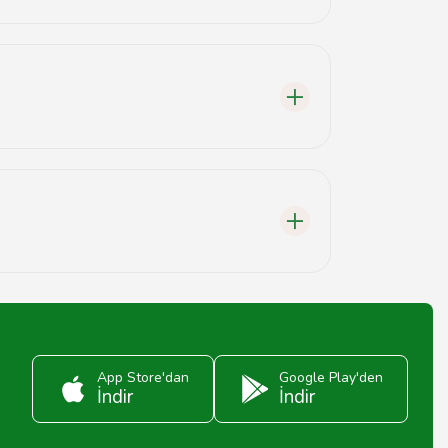
vis sağlayıcıları ile iletişime geçebilirsiniz.
ilgi için Tavsiyemiz'deki ürün sayfalarını kontrol
nmaktadır. İhtiyacınıza uygun modeli seçmek
App Store'dan
Google Play'den
İndir
İndir