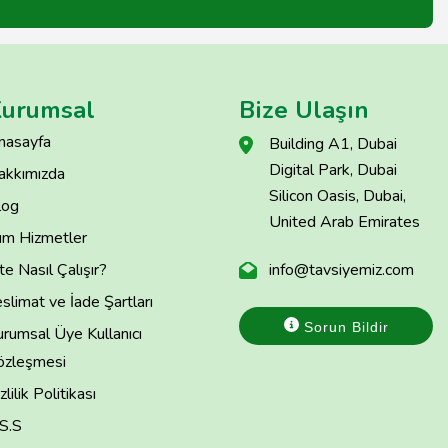
urumsal
Bize Ulaşın
nasayfa
Building A1, Dubai
Digital Park, Dubai
akkımızda
Silicon Oasis, Dubai,
log
United Arab Emirates
üm Hizmetler
te Nasıl Çalışır?
info@tavsiyemiz.com
slimat ve İade Şartları
Sorun Bildir
rumsal Üye Kullanıcı
özleşmesi
zlilik Politikası
.S.S