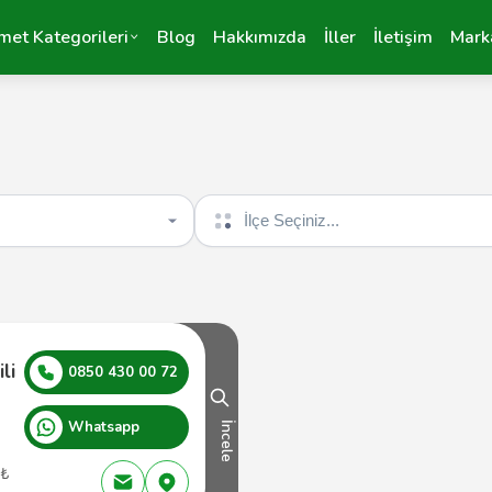
met Kategorileri
Blog
Hakkımızda
İller
İletişim
Mark
İlçe seçin
li
0850 430 00 72
Whatsapp
İncele
 ₺