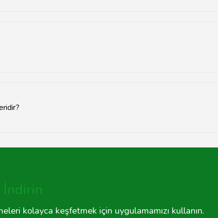
, Tavsiyemiz aracılığıyla iletişim bilgilerine ulaşabileceğiniz yerel ser
ır, ancak satın aldığınız ürüne göre değişiklik gösterebilir. Detaylı b
eridir?
 modeller hakkında kapsamlı incelemeler ve kullanıcı yorumları bulu
İndirin
tmeleri kolayca keşfetmek için uygulamamızı kullanın.