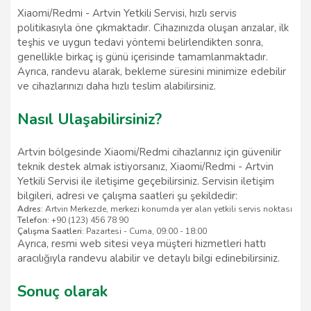
Xiaomi/Redmi - Artvin Yetkili Servisi, hızlı servis
politikasıyla öne çıkmaktadır. Cihazınızda oluşan arızalar, ilk
teşhis ve uygun tedavi yöntemi belirlendikten sonra,
genellikle birkaç iş günü içerisinde tamamlanmaktadır.
Ayrıca, randevu alarak, bekleme süresini minimize edebilir
ve cihazlarınızı daha hızlı teslim alabilirsiniz.
Nasıl Ulaşabilirsiniz?
Artvin bölgesinde Xiaomi/Redmi cihazlarınız için güvenilir
teknik destek almak istiyorsanız, Xiaomi/Redmi - Artvin
Yetkili Servisi ile iletişime geçebilirsiniz. Servisin iletişim
bilgileri, adresi ve çalışma saatleri şu şekildedir:
Adres:
Artvin Merkezde, merkezi konumda yer alan yetkili servis noktası
Telefon:
+90 (123) 456 78 90
Çalışma Saatleri:
Pazartesi - Cuma, 09:00 - 18:00
Ayrıca, resmi web sitesi veya müşteri hizmetleri hattı
aracılığıyla randevu alabilir ve detaylı bilgi edinebilirsiniz.
Sonuç olarak