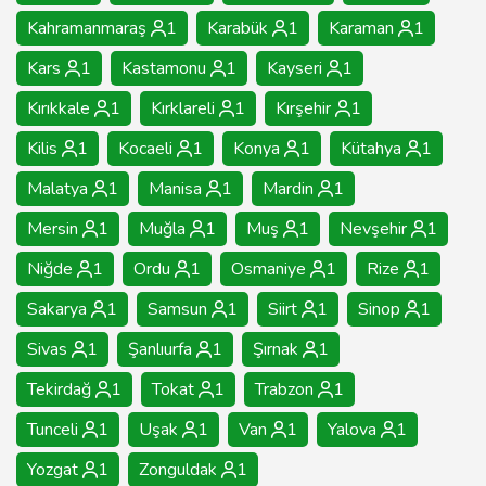
Kahramanmaraş
1
Karabük
1
Karaman
1
Kars
1
Kastamonu
1
Kayseri
1
Kırıkkale
1
Kırklareli
1
Kırşehir
1
Kilis
1
Kocaeli
1
Konya
1
Kütahya
1
Malatya
1
Manisa
1
Mardin
1
Mersin
1
Muğla
1
Muş
1
Nevşehir
1
Niğde
1
Ordu
1
Osmaniye
1
Rize
1
Sakarya
1
Samsun
1
Siirt
1
Sinop
1
Sivas
1
Şanlıurfa
1
Şırnak
1
Tekirdağ
1
Tokat
1
Trabzon
1
Tunceli
1
Uşak
1
Van
1
Yalova
1
Yozgat
1
Zonguldak
1