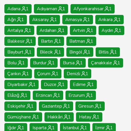
Adana
1
Adıyaman
1
Afyonkarahisar
1
Ağrı
1
Aksaray
1
Amasya
1
Ankara
1
Antalya
1
Ardahan
1
Artvin
1
Aydın
1
Balıkesir
1
Bartın
1
Batman
1
Bayburt
1
Bilecik
1
Bingöl
1
Bitlis
1
Bolu
1
Burdur
1
Bursa
1
Çanakkale
1
Çankırı
1
Çorum
1
Denizli
1
Diyarbakır
1
Düzce
1
Edirne
1
Elâzığ
1
Erzincan
1
Erzurum
1
Eskişehir
1
Gaziantep
1
Giresun
1
Gümüşhane
1
Hakkâri
1
Hatay
1
Iğdır
1
Isparta
1
İstanbul
1
İzmir
1