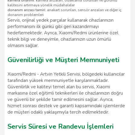
kamera onarımı
: kamera arızaları, odaklama sorunları ve görüntü
kalitesini artırmaya yönelik müdahaleler
donanım arızası tamiri
: anakart sorunları, sensör arızaları ve diğer iç
donanım problemleri
Servis, orijinal yedek parçalar kullanarak cihazlarınızın
performansını ilk günkü gibi geri kazandırmayı
hedeflemektedir. Ayrıca, Xiaomi/Redmi ürünlerine özel
teknik bilgi ve deneyimle, cihazlarınızın uzun ömürlü
olmasını sağlar.
Güvenilirliği ve Müşteri Memnuniyeti
Xiaomi/Redmi - Artvin Yetkili Servisi, bölgedeki kullanıcılar
tarafından yüksek memnuniyetle karşılanmaktadır.
Güvenilirlik ve kaliteyi temel alan bu servis, Xiaomi
markasına özel eğitimli teknikerleri ile cihazlarınızın doğru
ve güvenli bir şekilde tamir edilmesini sağlar. Ayrıca,
hizmet sonrası destek ve garanti kapsamındaki işlemlerde
de müşteri odaklı yaklaşımıyla tercih edilmektedir.
Servis Süresi ve Randevu İşlemleri