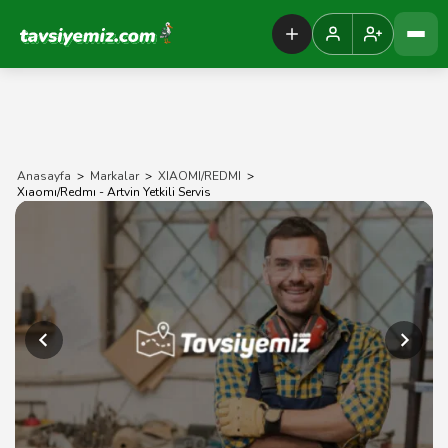
Tavsiyemiz Anasayfa
Anasayfa
>
Markalar
>
XIAOMI/REDMI
>
Xıaomı/Redmı - Artvin Yetkili Servis