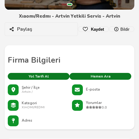
Xıaomı/Redmı - Artvin Yetkili Servis - Artvin
Paylaş
Kaydet
Bildir
Firma Bilgileri
Yol Tarifi Al
Hemen Ara
Şehir / İlçe
E-posta
Artvin /
Yorumlar
Kategori
0.0
XIAOMI/REDMI
Adres