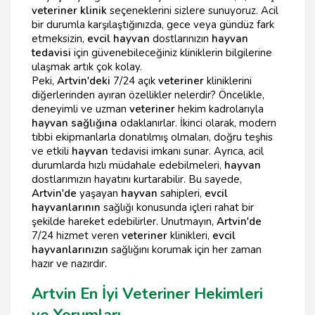
veteriner klinik
seçeneklerini sizlere sunuyoruz. Acil
bir durumla karşılaştığınızda, gece veya gündüz fark
etmeksizin,
evcil hayvan
dostlarınızın
hayvan
tedavisi
için güvenebileceğiniz kliniklerin bilgilerine
ulaşmak artık çok kolay.
Peki,
Artvin'deki
7/24 açık
veteriner
kliniklerini
diğerlerinden ayıran özellikler nelerdir? Öncelikle,
deneyimli ve uzman
veteriner
hekim kadrolarıyla
hayvan sağlığına
odaklanırlar. İkinci olarak, modern
tıbbi ekipmanlarla donatılmış olmaları, doğru teşhis
ve etkili
hayvan
tedavisi imkanı sunar. Ayrıca, acil
durumlarda hızlı müdahale edebilmeleri,
hayvan
dostlarımızın hayatını kurtarabilir. Bu sayede,
Artvin'de
yaşayan
hayvan
sahipleri,
evcil
hayvanlarının
sağlığı konusunda içleri rahat bir
şekilde hareket edebilirler. Unutmayın,
Artvin'de
7/24 hizmet veren
veteriner
klinikleri,
evcil
hayvanlarınızın
sağlığını korumak için her zaman
hazır ve nazırdır.
Artvin En İyi Veteriner Hekimleri