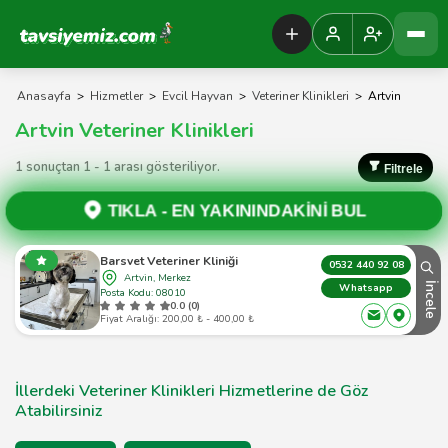
Tavsiyemiz Anasayfa
Anasayfa
>
Hizmetler
>
Evcil Hayvan
>
Veteriner Klinikleri
>
Artvin
Artvin Veteriner Klinikleri
1 sonuçtan 1 - 1 arası gösteriliyor.
Filtrele
TIKLA -
EN YAKININDAKİNİ BUL
Barsvet Veteriner Kliniği
0532 440 92 08
Artvin, Merkez
İncele
Whatsapp
Posta Kodu: 08010
0.0 (0)
Fiyat Aralığı: 200,00 ₺ - 400,00 ₺
İllerdeki Veteriner Klinikleri Hizmetlerine de Göz
Atabilirsiniz