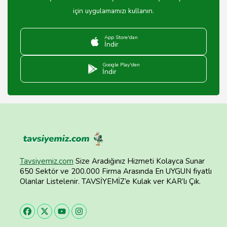
için uygulamamızı kullanın.
App Store'dan
İndir
Google Play'den
İndir
Tavsiyemiz.com
Size Aradığınız Hizmeti Kolayca Sunar
650 Sektör ve 200.000 Firma Arasında En UYGUN fiyatlı
Olanlar Listelenir. TAVSİYEMİZ’e Kulak ver KAR’lı Çık.