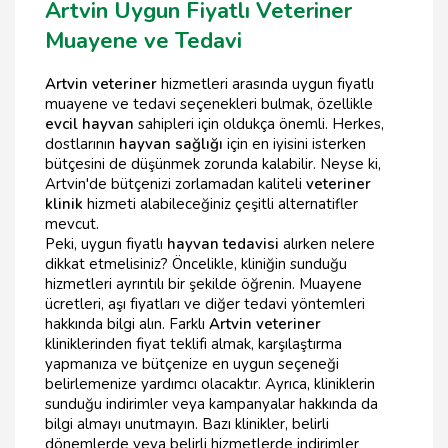
Artvin Uygun Fiyatlı Veteriner
Muayene ve Tedavi
Artvin veteriner
hizmetleri arasında uygun fiyatlı
muayene ve tedavi seçenekleri bulmak, özellikle
evcil hayvan
sahipleri için oldukça önemli. Herkes,
dostlarının
hayvan sağlığı
için en iyisini isterken
bütçesini de düşünmek zorunda kalabilir. Neyse ki,
Artvin'de bütçenizi zorlamadan kaliteli
veteriner
klinik
hizmeti alabileceğiniz çeşitli alternatifler
mevcut.
Peki, uygun fiyatlı
hayvan tedavisi
alırken nelere
dikkat etmelisiniz? Öncelikle, kliniğin sunduğu
hizmetleri ayrıntılı bir şekilde öğrenin. Muayene
ücretleri, aşı fiyatları ve diğer tedavi yöntemleri
hakkında bilgi alın. Farklı
Artvin veteriner
kliniklerinden fiyat teklifi almak, karşılaştırma
yapmanıza ve bütçenize en uygun seçeneği
belirlemenize yardımcı olacaktır. Ayrıca, kliniklerin
sunduğu indirimler veya kampanyalar hakkında da
bilgi almayı unutmayın. Bazı klinikler, belirli
dönemlerde veya belirli hizmetlerde indirimler