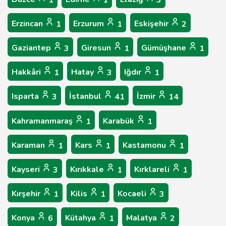
1
1
3
Erzincan
Erzurum
Eskişehir
1
1
2
Gaziantep
Giresun
Gümüşhane
3
1
1
Hakkâri
Hatay
Iğdır
1
3
1
Isparta
İstanbul
İzmir
3
41
14
Kahramanmaraş
Karabük
1
1
Karaman
Kars
Kastamonu
1
1
1
Kayseri
Kırıkkale
Kırklareli
3
1
1
Kırşehir
Kilis
Kocaeli
1
1
3
Konya
Kütahya
Malatya
6
1
2