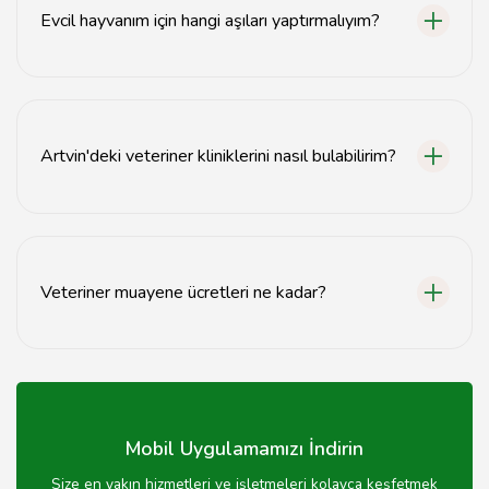
hizmet sunulmaktadır.
Evcil hayvanım için hangi aşıları yaptırmalıyım?
Evcil hayvanınız için gerekli aşılar, türüne ve yaşına göre
değişir. Veterinerinizle görüşerek uygun aşı takvimini
öğrenebilirsiniz.
Artvin'deki veteriner kliniklerini nasıl bulabilirim?
Artvin'deki veteriner kliniklerini internet üzerinden
arama yaparak veya yerel rehberlerden faydalanarak
bulabilirsiniz.
Veteriner muayene ücretleri ne kadar?
Veteriner muayene ücretleri klinikten kliniğe değişiklik
göstermekte olup, genellikle 100-300 TL arasında
olmaktadır.
Mobil Uygulamamızı İndirin
Size en yakın hizmetleri ve işletmeleri kolayca keşfetmek