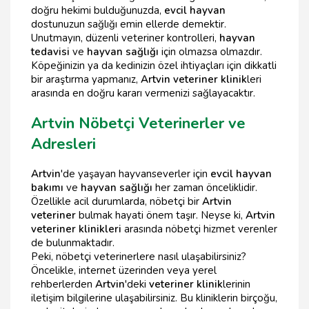
doğru hekimi bulduğunuzda,
evcil hayvan
dostunuzun sağlığı emin ellerde demektir.
Unutmayın, düzenli veteriner kontrolleri,
hayvan
tedavisi
ve
hayvan sağlığı
için olmazsa olmazdır.
Köpeğinizin ya da kedinizin özel ihtiyaçları için dikkatli
bir araştırma yapmanız,
Artvin veteriner klinik
leri
arasında en doğru kararı vermenizi sağlayacaktır.
Artvin Nöbetçi Veterinerler ve
Adresleri
Artvin
'de yaşayan hayvanseverler için
evcil hayvan
bakımı
ve
hayvan sağlığı
her zaman önceliklidir.
Özellikle acil durumlarda, nöbetçi bir
Artvin
veteriner
bulmak hayati önem taşır. Neyse ki,
Artvin
veteriner klinikleri
arasında nöbetçi hizmet verenler
de bulunmaktadır.
Peki, nöbetçi veterinerlere nasıl ulaşabilirsiniz?
Öncelikle, internet üzerinden veya yerel
rehberlerden
Artvin
'deki
veteriner klinik
lerinin
iletişim bilgilerine ulaşabilirsiniz. Bu kliniklerin birçoğu,