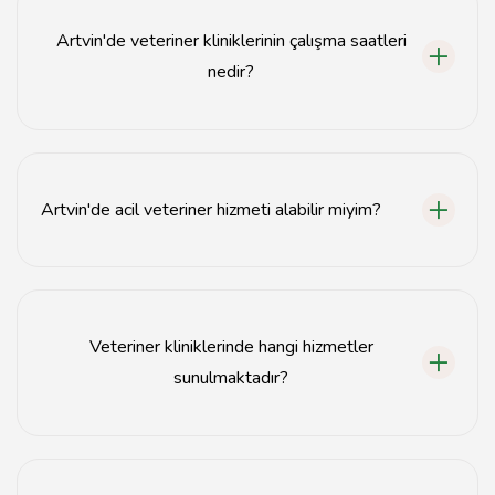
Artvin'de veteriner kliniklerinin çalışma saatleri
nedir?
Artvin'deki veteriner klinikleri genellikle hafta içi 09:00-
18:00, hafta sonu ise 10:00-16:00 saatleri arasında
hizmet vermektedir.
Artvin'de acil veteriner hizmeti alabilir miyim?
Evet, Artvin'deki bazı veteriner klinikleri 24 saat acil
hizmet sunmaktadır. Önceden arayarak bilgi almanız
önerilir.
Veteriner kliniklerinde hangi hizmetler
sunulmaktadır?
Artvin veteriner kliniklerinde muayene, aşı, cerrahi
işlemler, diş tedavisi ve acil durum hizmetleri gibi birçok