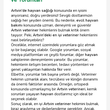
ve Yorumları
Artvin'de hayvan sağlığı
konusunda en iyisini
arıyorsanız, doğru yerdesiniz! Sevgili dostlarımızın
sağlığı her şeyden önemli. Bu nedenle,
evcil hayvan
bakımı
konusunda uzman, deneyimli ve güvenilir
Artvin veteriner
hekimlerini bulmak kritik önem
taşıyor. Peki,
Artvin'deki en iyi veteriner
hekimlerini
nasıl belirleyebiliriz?
Öncelikle, internet üzerindeki yorumlara göz atmak
iyi bir başlangıç olabilir. Google yorumları, sosyal
medya platformları ve çeşitli forumlar, diğer
hayvan
sahiplerinin deneyimlerini yansıtır. Bu yorumlar,
hekimlerin iletişim becerileri, tedavi yöntemleri ve
genel yaklaşımları hakkında fikir verir.
Elbette, yorumlar tek başına yeterli değil. Veteriner
hekimin uzmanlık alanı, tecrübesi ve kliniğin donanımı
da önemli faktörler arasında. Örneğin, ortopedi
konusunda uzmanlaşmış bir
Artvin veterineri
, kemik
sorunları yaşayan
hayvan
dostlarımız için ideal bir
seçenek olabilir.
Sonuç olarak, en iyi
Artvin veteriner
hekimini bulmak,
biraz araştırma ve değerlendirme gerektirir. Ancak,