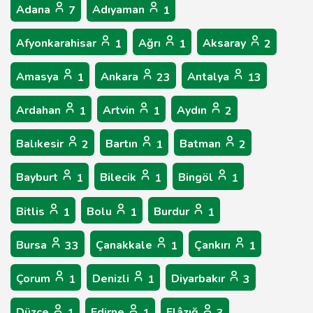
Adana
Adıyaman
7
1
Afyonkarahisar
Ağrı
Aksaray
1
1
2
Amasya
Ankara
Antalya
1
23
13
Ardahan
Artvin
Aydın
1
1
2
Balıkesir
Bartın
Batman
2
1
2
Bayburt
Bilecik
Bingöl
1
1
1
Bitlis
Bolu
Burdur
1
1
1
Bursa
Çanakkale
Çankırı
33
1
1
Çorum
Denizli
Diyarbakır
1
1
3
Düzce
Edirne
Elâzığ