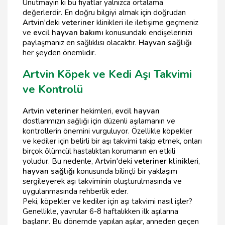
Unutmayın ki bu fiyatlar yalnızca ortalama
değerlerdir. En doğru bilgiyi almak için doğrudan
Artvin
'deki
veteriner
klinikleri ile iletişime geçmeniz
ve
evcil hayvan bakımı
konusundaki endişelerinizi
paylaşmanız en sağlıklısı olacaktır.
Hayvan sağlığı
her şeyden önemlidir.
Artvin Köpek ve Kedi Aşı Takvimi
ve Kontrolü
Artvin veteriner
hekimleri,
evcil hayvan
dostlarımızın sağlığı için düzenli aşılamanın ve
kontrollerin önemini vurguluyor. Özellikle köpekler
ve kediler için belirli bir aşı takvimi takip etmek, onları
birçok ölümcül hastalıktan korumanın en etkili
yoludur. Bu nedenle,
Artvin
'deki
veteriner klinik
leri,
hayvan sağlığı
konusunda bilinçli bir yaklaşım
sergileyerek aşı takviminin oluşturulmasında ve
uygulanmasında rehberlik eder.
Peki, köpekler ve kediler için aşı takvimi nasıl işler?
Genellikle, yavrular 6-8 haftalıkken ilk aşılarına
başlanır. Bu dönemde yapılan aşılar, anneden geçen