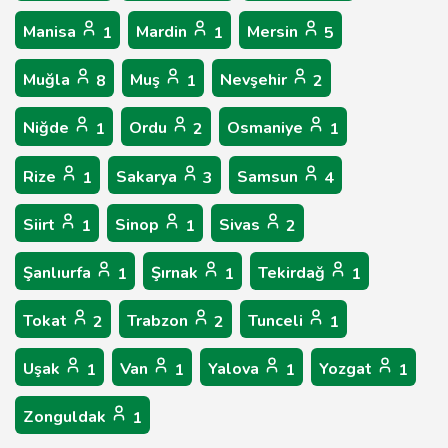
Manisa
Mardin
Mersin
1
1
5
Muğla
Muş
Nevşehir
8
1
2
Niğde
Ordu
Osmaniye
1
2
1
Rize
Sakarya
Samsun
1
3
4
Siirt
Sinop
Sivas
1
1
2
Şanlıurfa
Şırnak
Tekirdağ
1
1
1
Tokat
Trabzon
Tunceli
2
2
1
Uşak
Van
Yalova
Yozgat
1
1
1
1
Zonguldak
1