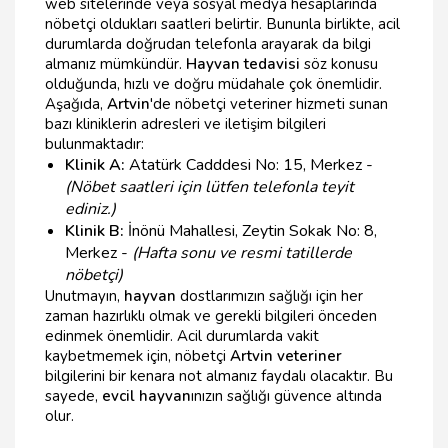
web sitelerinde veya sosyal medya hesaplarında
nöbetçi oldukları saatleri belirtir. Bununla birlikte, acil
durumlarda doğrudan telefonla arayarak da bilgi
almanız mümkündür.
Hayvan tedavisi
söz konusu
olduğunda, hızlı ve doğru müdahale çok önemlidir.
Aşağıda,
Artvin
'de nöbetçi veteriner hizmeti sunan
bazı kliniklerin adresleri ve iletişim bilgileri
bulunmaktadır:
Klinik A:
Atatürk Cadddesi No: 15, Merkez -
(Nöbet saatleri için lütfen telefonla teyit
ediniz.)
Klinik B:
İnönü Mahallesi, Zeytin Sokak No: 8,
Merkez -
(Hafta sonu ve resmi tatillerde
nöbetçi)
Unutmayın,
hayvan
dostlarımızın sağlığı için her
zaman hazırlıklı olmak ve gerekli bilgileri önceden
edinmek önemlidir. Acil durumlarda vakit
kaybetmemek için, nöbetçi
Artvin veteriner
bilgilerini bir kenara not almanız faydalı olacaktır. Bu
sayede,
evcil hayvan
ınızın sağlığı güvence altında
olur.