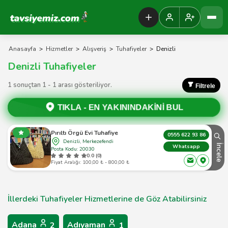
Tavsiyemiz Anasayfa
Anasayfa
>
Hizmetler
>
Alışveriş
>
Tuhafiyeler
>
Denizli
Denizli Tuhafiyeler
1 sonuçtan 1 - 1 arası gösteriliyor.
Filtrele
TIKLA -
EN YAKININDAKİNİ BUL
Pırıltı Örgü Evi Tuhafiye
0555 622 93 86
Denizli, Merkezefendi
İncele
Whatsapp
Posta Kodu: 20030
0.0 (0)
Fiyat Aralığı: 100,00 ₺ - 800,00 ₺
İllerdeki Tuhafiyeler Hizmetlerine de Göz Atabilirsiniz
Adana
Adıyaman
2
1