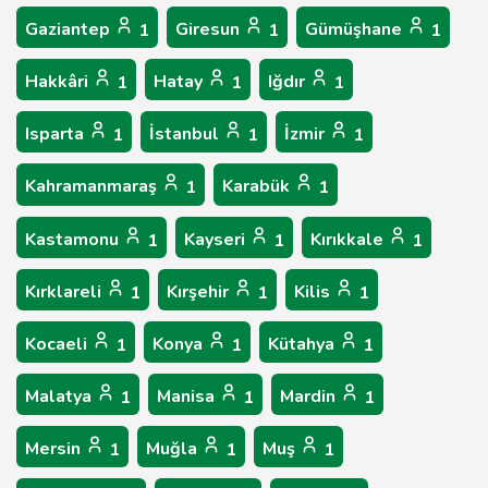
Gaziantep
Giresun
Gümüşhane
1
1
1
Hakkâri
Hatay
Iğdır
1
1
1
Isparta
İstanbul
İzmir
1
1
1
Kahramanmaraş
Karabük
1
1
Kastamonu
Kayseri
Kırıkkale
1
1
1
Kırklareli
Kırşehir
Kilis
1
1
1
Kocaeli
Konya
Kütahya
1
1
1
Malatya
Manisa
Mardin
1
1
1
Mersin
Muğla
Muş
1
1
1