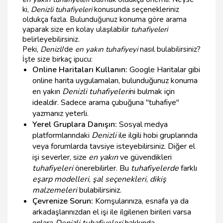
ki,
Denizli tuhafiyeleri
konusunda seçenekleriniz
oldukça fazla. Bulunduğunuz konuma göre arama
yaparak size en kolay ulaşılabilir
tuhafiyeleri
belirleyebilirsiniz.
Peki,
Denizli
'de
en yakın tuhafiyeyi
nasıl bulabilirsiniz?
İşte size birkaç ipucu:
Online Haritaları Kullanın:
Google Haritalar gibi
online harita uygulamaları, bulunduğunuz konuma
en yakın
Denizli tuhafiyeleri
ni bulmak için
idealdir. Sadece arama çubuğuna "tuhafiye"
yazmanız yeterli.
Yerel Gruplara Danışın:
Sosyal medya
platformlarındaki
Denizli
ile ilgili hobi gruplarında
veya forumlarda tavsiye isteyebilirsiniz. Diğer el
işi severler, size
en yakın
ve güvendikleri
tuhafiyeleri
önerebilirler. Bu
tuhafiyelerde
farklı
eşarp modelleri
,
şal seçenekleri
,
dikiş
malzemeleri
bulabilirsiniz.
Çevrenize Sorun:
Komşularınıza, esnafa ya da
arkadaşlarınızdan el işi ile ilgilenen birileri varsa