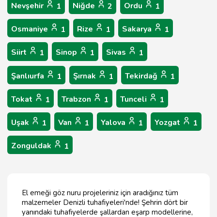
Nevşehir
Niğde
Ordu
1
2
1
Osmaniye
Rize
Sakarya
1
1
1
Siirt
Sinop
Sivas
1
1
1
Şanlıurfa
Şırnak
Tekirdağ
1
1
1
Tokat
Trabzon
Tunceli
1
1
1
Uşak
Van
Yalova
Yozgat
1
1
1
1
Zonguldak
1
El emeği göz nuru projeleriniz için aradığınız tüm
malzemeler Denizli tuhafiyeleri'nde! Şehrin dört bir
yanındaki tuhafiyelerde şallardan eşarp modellerine,