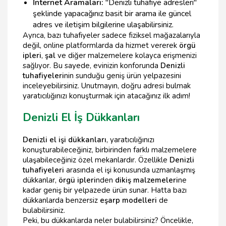
İnternet Aramaları:
"Denizli tuhafiye adresleri"
şeklinde yapacağınız basit bir arama ile güncel
adres ve iletişim bilgilerine ulaşabilirsiniz.
Ayrıca, bazı tuhafiyeler sadece fiziksel mağazalarıyla
değil, online platformlarda da hizmet vererek
örgü
ipleri
,
şal
ve diğer malzemelere kolayca erişmenizi
sağlıyor. Bu sayede, evinizin konforunda
Denizli
tuhafiyeleri
nin sunduğu geniş ürün yelpazesini
inceleyebilirsiniz. Unutmayın, doğru adresi bulmak
yaratıcılığınızı konuşturmak için atacağınız ilk adım!
Denizli El İş Dükkanları
Denizli el işi dükkanları
, yaratıcılığınızı
konuşturabileceğiniz, birbirinden farklı malzemelere
ulaşabileceğiniz özel mekanlardır. Özellikle
Denizli
tuhafiyeleri
arasında el işi konusunda uzmanlaşmış
dükkanlar,
örgü ipleri
nden
dikiş malzemeleri
ne
kadar geniş bir yelpazede ürün sunar. Hatta bazı
dükkanlarda benzersiz
eşarp modelleri
de
bulabilirsiniz.
Peki, bu dükkanlarda neler bulabilirsiniz? Öncelikle,