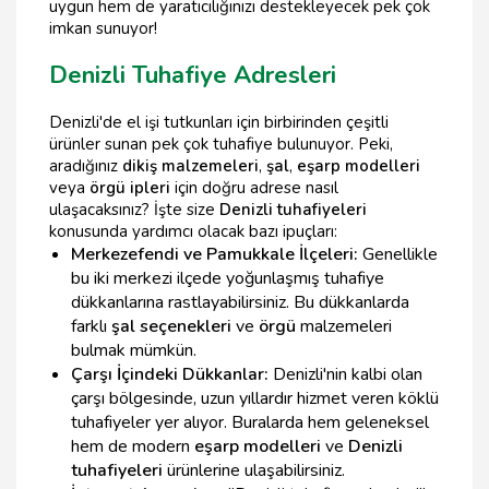
uygun hem de yaratıcılığınızı destekleyecek pek çok
imkan sunuyor!
Denizli Tuhafiye Adresleri
Denizli'de el işi tutkunları için birbirinden çeşitli
ürünler sunan pek çok tuhafiye bulunuyor. Peki,
aradığınız
dikiş malzemeleri
,
şal
,
eşarp modelleri
veya
örgü ipleri
için doğru adrese nasıl
ulaşacaksınız? İşte size
Denizli tuhafiyeleri
konusunda yardımcı olacak bazı ipuçları:
Merkezefendi ve Pamukkale İlçeleri:
Genellikle
bu iki merkezi ilçede yoğunlaşmış tuhafiye
dükkanlarına rastlayabilirsiniz. Bu dükkanlarda
farklı
şal seçenekleri
ve
örgü
malzemeleri
bulmak mümkün.
Çarşı İçindeki Dükkanlar:
Denizli'nin kalbi olan
çarşı bölgesinde, uzun yıllardır hizmet veren köklü
tuhafiyeler yer alıyor. Buralarda hem geleneksel
hem de modern
eşarp modelleri
ve
Denizli
tuhafiyeleri
ürünlerine ulaşabilirsiniz.