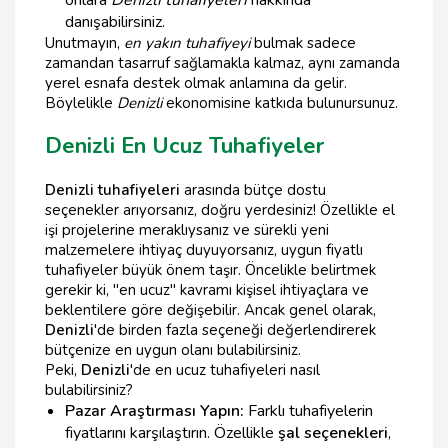
onlara
Denizli tuhafiyeleri
hakkında
danışabilirsiniz.
Unutmayın,
en yakın tuhafiyeyi
bulmak sadece
zamandan tasarruf sağlamakla kalmaz, aynı zamanda
yerel esnafa destek olmak anlamına da gelir.
Böylelikle
Denizli
ekonomisine katkıda bulunursunuz.
Denizli En Ucuz Tuhafiyeler
Denizli tuhafiyeleri
arasında bütçe dostu
seçenekler arıyorsanız, doğru yerdesiniz! Özellikle el
işi projelerine meraklıysanız ve sürekli yeni
malzemelere ihtiyaç duyuyorsanız, uygun fiyatlı
tuhafiyeler büyük önem taşır. Öncelikle belirtmek
gerekir ki, "en ucuz" kavramı kişisel ihtiyaçlara ve
beklentilere göre değişebilir. Ancak genel olarak,
Denizli
'de birden fazla seçeneği değerlendirerek
bütçenize en uygun olanı bulabilirsiniz.
Peki,
Denizli
'de en ucuz tuhafiyeleri nasıl
bulabilirsiniz?
Pazar Araştırması Yapın:
Farklı tuhafiyelerin
fiyatlarını karşılaştırın. Özellikle
şal seçenekleri
,