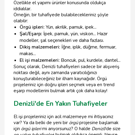
Özellikle el yapımı ürünler konusunda oldukça
iddialılar.
Örneğin, bir tuhafiyede bulabilecekleriniz şöyle
olabilir:
Örgü ipleri:
Yün, akrilik, pamuk, ipek...
Şal/Eşarp:
İpek, pamuk, yün, viskon... Hazır
modeller, şal seçenekleri ve daha fazlası.
Dikiş malzemeleri:
İğne, iplik, düğme, fermuar,
makas...
El işi malzemeleri:
Boncuk, pul, kurdele, dantel...
Sonuç olarak, Denizli tuhafiyeleri sadece bir alışveriş
noktası değil, aynı zamanda yaratıcılığınızı
konuşturabileceğiniz bir ilham kaynağıdır. Örgü
projeleriniz için doğru ipleri seçmek veya en trend
eşarp modellerini bulmak artık çok daha kolay!
Denizli'de En Yakın Tuhafiyeler
El işi projeleriniz için acil malzemeye mi ihtiyacınız
var? Ya da belki de yeni bir
örgü
projesine başlamak
için
örgü ipleri
mi arıyorsunuz? O halde
Denizli
'de size
en yakın tuhafiyeler
i bulmak oldukça önemli. Neyse