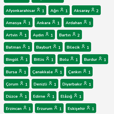
Afyonkarahisar
Ağrı
Aksaray
1
1
2
Amasya
Ankara
Ardahan
1
1
1
Artvin
Aydın
Bartın
1
1
2
Batman
Bayburt
Bilecik
1
1
1
Bingöl
Bitlis
Bolu
Burdur
1
1
1
1
Bursa
Çanakkale
Çankırı
1
1
1
Çorum
Denizli
Diyarbakır
1
1
1
Düzce
Edirne
Elâzığ
1
1
1
Erzincan
Erzurum
Eskişehir
1
1
1