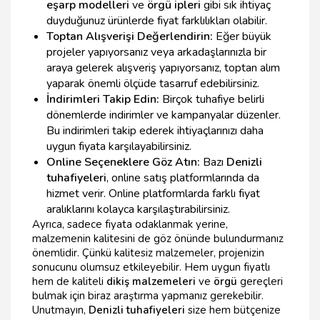
eşarp modelleri
ve
örgü ipleri
gibi sık ihtiyaç
duyduğunuz ürünlerde fiyat farklılıkları olabilir.
Toptan Alışverişi Değerlendirin:
Eğer büyük
projeler yapıyorsanız veya arkadaşlarınızla bir
araya gelerek alışveriş yapıyorsanız, toptan alım
yaparak önemli ölçüde tasarruf edebilirsiniz.
İndirimleri Takip Edin:
Birçok tuhafiye belirli
dönemlerde indirimler ve kampanyalar düzenler.
Bu indirimleri takip ederek ihtiyaçlarınızı daha
uygun fiyata karşılayabilirsiniz.
Online Seçeneklere Göz Atın:
Bazı
Denizli
tuhafiyeleri
, online satış platformlarında da
hizmet verir. Online platformlarda farklı fiyat
aralıklarını kolayca karşılaştırabilirsiniz.
Ayrıca, sadece fiyata odaklanmak yerine,
malzemenin kalitesini de göz önünde bulundurmanız
önemlidir. Çünkü kalitesiz malzemeler, projenizin
sonucunu olumsuz etkileyebilir. Hem uygun fiyatlı
hem de kaliteli
dikiş malzemeleri
ve
örgü
gereçleri
bulmak için biraz araştırma yapmanız gerekebilir.
Unutmayın,
Denizli tuhafiyeleri
size hem bütçenize