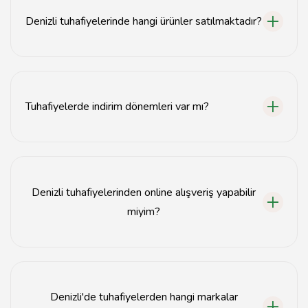
almaktadır.
Denizli tuhafiyelerinde hangi ürünler satılmaktadır?
Denizli tuhafiyelerinde şal, örgü ipleri, eşarp modelleri,
dikiş malzemeleri ve çeşitli örgü seçenekleri
bulunmaktadır.
Tuhafiyelerde indirim dönemleri var mı?
Evet, Denizli'deki tuhafiyelerde genellikle sezon
sonlarında ve özel günlerde indirimler yapılmaktadır.
Denizli tuhafiyelerinden online alışveriş yapabilir
miyim?
Bazı Denizli tuhafiyeleri online alışveriş imkanı
sunmaktadır, ancak her mağaza için geçerli değildir.
Denizli'de tuhafiyelerden hangi markalar