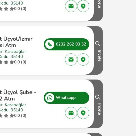
İncele
Kodu: 35140
0.0 (0)
t Üçyol/İzmir
si Atm
0232 262 03 32
ir, Karabağlar
İncele
Kodu: 35140
0.0 (0)
t Üçyol Şube -
2 Atm
Whatsapp
ir, Karabağlar
İncele
Kodu: 35140
0.0 (0)