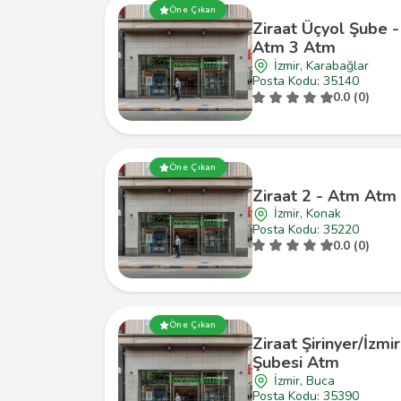
Öne Çıkan
Ziraat Üçyol Şube -
Atm 3 Atm
İzmir, Karabağlar
Posta Kodu: 35140
0.0 (0)
Öne Çıkan
Ziraat 2 - Atm Atm
İzmir, Konak
Posta Kodu: 35220
0.0 (0)
Öne Çıkan
Ziraat Şirinyer/İzmir
Şubesi Atm
İzmir, Buca
Posta Kodu: 35390