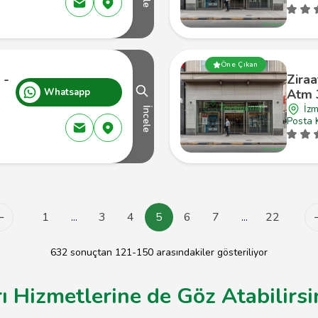
Öne Çıkan
 -
Ziraa
Whatsapp
Atm 
İzm
İncele
Posta 
1
...
3
4
5
6
7
...
22
632 sonuçtan 121-150 arasındakiler gösteriliyor
ı Hizmetlerine de Göz Atabilirsi