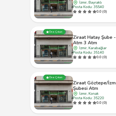
İzmir, Bayraklı
Posta Kodu: 35540
0.0 (0)
Öne Çıkan
Ziraat Hatay Şube -
Atm 3 Atm
İzmir, Karabağlar
Posta Kodu: 35140
0.0 (0)
Öne Çıkan
Ziraat Göztepe/İzm
Şubesi Atm
İzmir, Konak
Posta Kodu: 35220
0.0 (0)