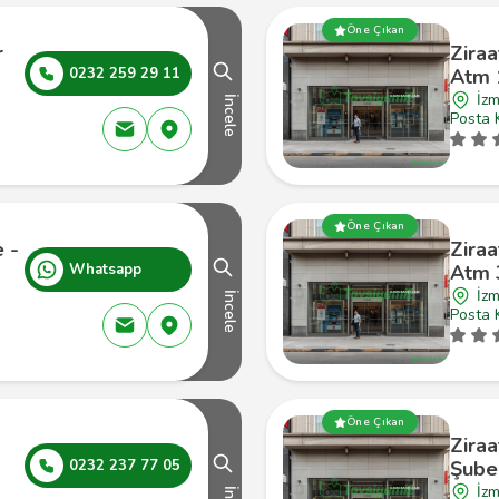
Öne Çıkan
r
Ziraa
0232 259 29 11
Atm 
İzm
İncele
Posta 
Öne Çıkan
 -
Ziraa
Whatsapp
Atm 
İzm
İncele
Posta 
Öne Çıkan
Ziraa
0232 237 77 05
Şube
İzm