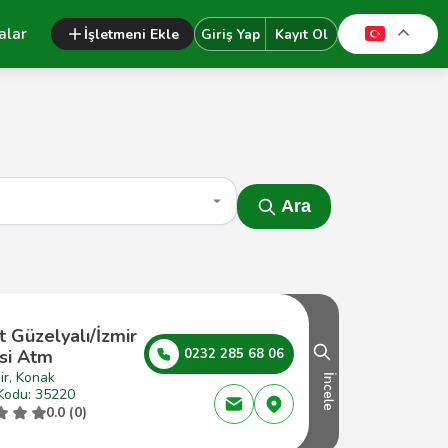
alar
İşletmeni Ekle
Giriş Yap
Kayıt Ol
Ara
t Güzelyalı/İzmir
si Atm
0232 285 68 06
ir, Konak
İncele
Kodu: 35220
0.0 (0)