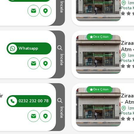
İzm
İncele
Posta 
Öne Çıkan
Ziraa
Whatsapp
Atm 
İzm
İncele
Posta 
Öne Çıkan
ir
Zira
0232 232 00 78
- At
İzm
İncele
Posta 