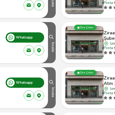
İncele
Posta 
Öne Çıkan
Ziraa
Whatsapp
Şube
İzm
İncele
Posta 
Öne Çıkan
Ziraa
Whatsapp
Atm 
İzm
İncele
Posta 