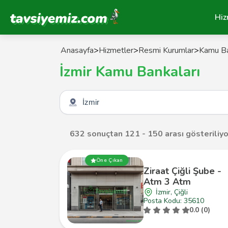
Tavsiyemiz Anasayfa
Hiz
Anasayfa
>
Hizmetler
>
Resmi Kurumlar
>
Kamu Ba
İzmir Kamu Bankaları
Şehir seçin
632 sonuçtan 121 - 150 arası gösteriliyo
Öne Çıkan
Ziraat Çiğli Şube -
Atm 3 Atm
İzmir, Çiğli
Posta Kodu: 35610
0.0 (0)