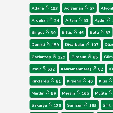
Adana
Adıyaman
Afyon
193
57
Ardahan
Artvin
Aydın
24
53
Bingöl
Bitlis
Bolu
30
46
57
Denizli
Diyarbakır
Düz
159
107
Gaziantep
Giresun
Güm
129
85
İzmir
Kahramanmaraş
K
632
82
Kırklareli
Kırşehir
Kilis
61
40
Mardin
Mersin
Muğla
59
165
Sakarya
Samsun
Siirt
126
169