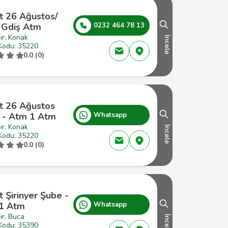
t 26 Ağustos/
r Gdiş Atm
0232 464 78 13
ir, Konak
İncele
Kodu: 35220
0.0 (0)
at 26 Ağustos
 - Atm 1 Atm
Whatsapp
ir, Konak
İncele
Kodu: 35220
0.0 (0)
t Şirinyer Şube -
1 Atm
Whatsapp
ir, Buca
İncele
Kodu: 35390