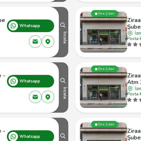
Öne Çıkan
be
Ziraa
Whatsapp
Şube
İzm
İncele
Posta 
Öne Çıkan
e -
Ziraa
Whatsapp
Atm 
İzm
İncele
Posta 
Öne Çıkan
e -
Ziraa
Whatsapp
Şube