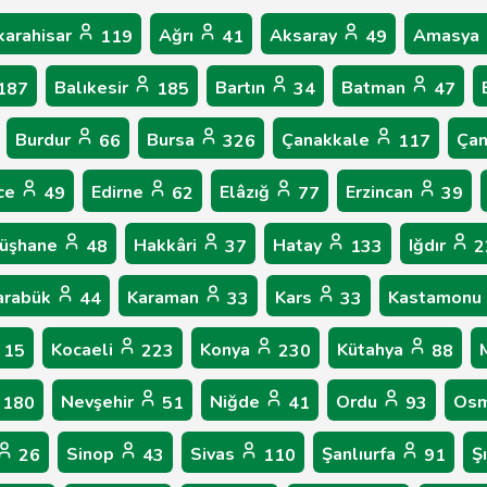
karahisar
Ağrı
Aksaray
Amasya
119
41
49
Balıkesir
Bartın
Batman
187
185
34
47
Burdur
Bursa
Çanakkale
Çan
66
326
117
ce
Edirne
Elâzığ
Erzincan
49
62
77
39
üşhane
Hakkâri
Hatay
Iğdır
48
37
133
2
arabük
Karaman
Kars
Kastamonu
44
33
33
Kocaeli
Konya
Kütahya
15
223
230
88
Nevşehir
Niğde
Ordu
Osm
180
51
41
93
Sinop
Sivas
Şanlıurfa
Ş
26
43
110
91