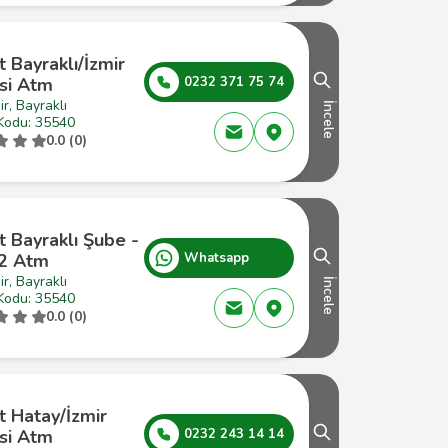
t Bayraklı/İzmir
si Atm
0232 371 75 74
ir, Bayraklı
İncele
Kodu: 35540
0.0 (0)
t Bayraklı Şube -
2 Atm
Whatsapp
ir, Bayraklı
İncele
Kodu: 35540
0.0 (0)
t Hatay/İzmir
si Atm
0232 243 14 14