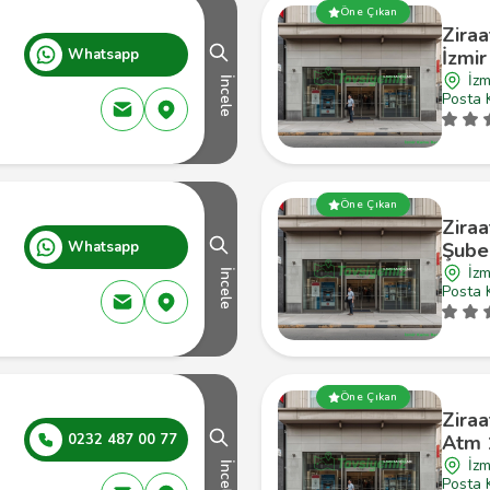
Öne Çıkan
Ziraa
Whatsapp
İzmi
İzm
İncele
Posta 
Öne Çıkan
Zira
Whatsapp
Şube
İzm
İncele
Posta 
Öne Çıkan
Ziraa
0232 487 00 77
Atm 
İzm
İncele
Posta 