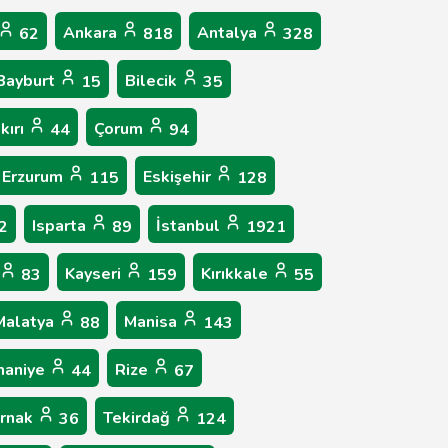
Ankara
Antalya
62
818
328
Bayburt
Bilecik
15
35
kırı
Çorum
44
94
Erzurum
Eskişehir
115
128
Isparta
İstanbul
2
89
1921
Kayseri
Kırıkkale
83
159
55
Malatya
Manisa
88
143
aniye
Rize
44
67
ırnak
Tekirdağ
36
124