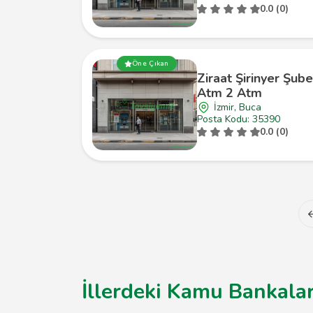
0.0 (0)
Öne Çıkan
Ziraat Şirinyer Şube
Atm 2 Atm
İzmir, Buca
Posta Kodu: 35390
0.0 (0)
İllerdeki Kamu Bankalar