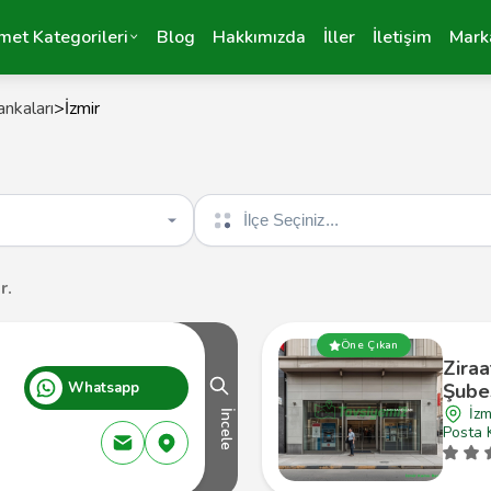
met Kategorileri
Blog
Hakkımızda
İller
İletişim
Mark
nkaları
>
İzmir
İlçe seçin
r.
Öne Çıkan
Ziraa
Whatsapp
Şube
İzm
İncele
Posta 