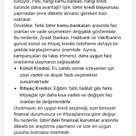
sunuyor. Peki, hangi kamu bankası, hangi kredi
türünde daha avantajlı? İşte,
İzmir kredi başvurusu
yapmadan önce dikkate almanız gereken bazı
noktalar:
Öncelikle, farklı
İzmir kamu bankaları
arasında faiz
oranları ve vade seçenekleri değişiklik gösterebilir.
Bu nedenle, Ziraat Bankası, Halkbank ve Vakıfbank'ın
güncel konut ve ihtiyaç kredisi tekliflerini detaylı bir
şekilde karşılaştırmanız önemlidir. Ayrıca,
kampanyaları da takip etmeniz, daha
uygun faiz
oranlarına ulaşmanızı sağlayabilir.
Konut Kredisi:
Ev sahibi olmak isteyenler için
uzun vadeli ve düşük faizli seçenekler
sunulmaktadır.
İhtiyaç Kredisi:
Eğitim, tatil, tadilat gibi farklı
ihtiyaçlar için daha kısa vadeli ve değişen faiz
oranları ile değerlendirilir.
Unutmayın, en uygun kredi seçeneği, sizin bireysel
finansal durumunuza ve ihtiyaçlarınıza göre değişir.
Bu nedenle,
İzmir'deki finansal kurumlar
arasında
dikkatli bir araştırma yapmanız ve size en uygun
çözümü bulmanız önemlidir.