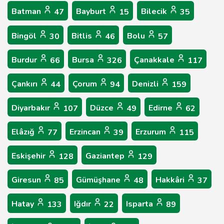
Batman
Bayburt
Bilecik
47
15
35
Bingöl
Bitlis
Bolu
30
46
57
Burdur
Bursa
Çanakkale
66
326
117
Çankırı
Çorum
Denizli
44
94
159
Diyarbakır
Düzce
Edirne
107
49
62
Elâzığ
Erzincan
Erzurum
77
39
115
Eskişehir
Gaziantep
128
129
Giresun
Gümüşhane
Hakkâri
85
48
37
Hatay
Iğdır
Isparta
133
22
89