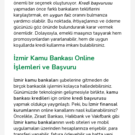
önemli bir seçenek oluşturuyor.
Kredi başvurusu
yapmadan önce farklı bankaların tekliflerini
karşılaştırmak, en
uygun fai
z oranını bulmanıza
yardımcı olabilir. Bu noktada, ihtiyaçlarınızı ve ödeme
gücünüzü göz önünde bulundurarak karar vermek
önemlidir. Dolayısıyla, emekli maaşınızı taşıyarak hem
promosyonlardan yararlanabilir, hem de uygun
koşullarda kredi kullanma imkanı bulabilirsiniz.
İzmir Kamu Bankası Online
İşlemleri ve Başvuru
İzmir kamu bankaları
şubelerine gitmeden de
birçok bankacılık işlemini kolayca halledebilirsiniz.
Günümüzde teknolojinin gelişmesiyle birlikte,
kamu
bankası kredileri
için online
kredi başvurusu
yapmak oldukça yaygınlaştı. Peki, bu
İzmir finansal
kurumlar
ının online kanallarını nasıl kullanabilirsiniz?
Öncelikle, Ziraat Bankası, Halkbank ve Vakıfbank gibi
İzmir kamu bankaları
nın web siteleri ve mobil
uygulamaları üzerinden hesaplarınıza erişebilir, para
transferi yapabilir, fatura ödeyebilir ve hatta yeni