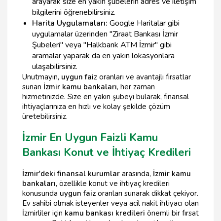
arayarak size en yakın şubelerin adres ve iletişim
bilgilerini öğrenebilirsiniz.
Harita Uygulamaları:
Google Haritalar gibi
uygulamalar üzerinden "Ziraat Bankası İzmir
Şubeleri" veya "Halkbank ATM İzmir" gibi
aramalar yaparak da en yakın lokasyonlara
ulaşabilirsiniz.
Unutmayın,
uygun fai
z oranları ve avantajlı fırsatlar
sunan
İzmir kamu bankaları
, her zaman
hizmetinizde. Size en yakın şubeyi bularak, finansal
ihtiyaçlarınıza en hızlı ve kolay şekilde çözüm
üretebilirsiniz.
İzmir En Uygun Faizli Kamu
Bankası Konut ve İhtiyaç Kredileri
İzmir'deki finansal kurumlar
arasında,
İzmir kamu
bankaları
, özellikle konut ve ihtiyaç kredileri
konusunda
uygun faiz
oranları sunarak dikkat çekiyor.
Ev sahibi olmak isteyenler veya acil nakit ihtiyacı olan
İzmirliler için
kamu bankası kredileri
önemli bir fırsat