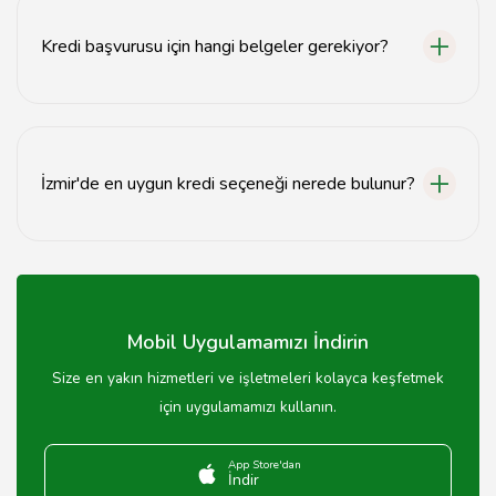
göre değişiklik göstermektedir. Güncel oranları
bankaların resmi web sitelerinden öğrenebilirsiniz.
Kredi başvurusu için hangi belgeler gerekiyor?
Kredi başvurusu için genellikle kimlik belgesi, gelir
belgesi ve ikametgah belgesi gerekmektedir.
İzmir'de en uygun kredi seçeneği nerede bulunur?
İzmir'de en uygun kredi seçeneklerini karşılaştırmak için
bankaların web sitelerini ziyaret edebilir veya finansal
danışmanlık hizmeti alabilirsiniz.
Mobil Uygulamamızı İndirin
Size en yakın hizmetleri ve işletmeleri kolayca keşfetmek
için uygulamamızı kullanın.
App Store'dan
İndir