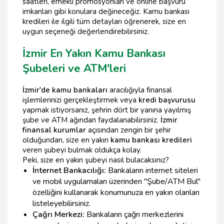
saatleri, emekli promosyonları ve online başvuru
imkanları gibi konulara değineceğiz. Kamu bankası
kredileri ile ilgili tüm detayları öğrenerek, size en
uygun seçeneği değerlendirebilirsiniz.
İzmir En Yakın Kamu Bankası
Şubeleri ve ATM'leri
İzmir'de kamu bankaları
aracılığıyla finansal
işlemlerinizi gerçekleştirmek veya
kredi başvurusu
yapmak istiyorsanız, şehrin dört bir yanına yayılmış
şube ve ATM ağından faydalanabilirsiniz.
İzmir
finansal kurumlar
açısından zengin bir şehir
olduğundan, size en yakın
kamu bankası kredileri
veren şubeyi bulmak oldukça kolay.
Peki, size en yakın şubeyi nasıl bulacaksınız?
İnternet Bankacılığı:
Bankaların internet siteleri
ve mobil uygulamaları üzerinden "Şube/ATM Bul"
özelliğini kullanarak konumunuza en yakın olanları
listeleyebilirsiniz.
Çağrı Merkezi:
Bankaların çağrı merkezlerini