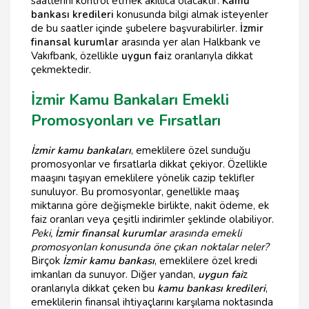
saatlerini kontrol etmek akıllıca olacaktır.
Kamu
bankası kredileri
konusunda bilgi almak isteyenler
de bu saatler içinde şubelere başvurabilirler.
İzmir
finansal kurumlar
arasında yer alan Halkbank ve
Vakıfbank, özellikle
uygun fai
z oranlarıyla dikkat
çekmektedir.
İzmir Kamu Bankaları Emekli
Promosyonları ve Fırsatları
İzmir kamu bankaları
, emeklilere özel sunduğu
promosyonlar ve fırsatlarla dikkat çekiyor. Özellikle
maaşını taşıyan emeklilere yönelik cazip teklifler
sunuluyor. Bu promosyonlar, genellikle maaş
miktarına göre değişmekle birlikte, nakit ödeme, ek
faiz oranları veya çeşitli indirimler şeklinde olabiliyor.
Peki,
İzmir finansal kurumlar
arasında emekli
promosyonları konusunda öne çıkan noktalar neler?
Birçok
İzmir kamu bankası
, emeklilere özel kredi
imkanları da sunuyor. Diğer yandan,
uygun fai
z
oranlarıyla dikkat çeken bu
kamu bankası kredileri
,
emeklilerin finansal ihtiyaçlarını karşılama noktasında