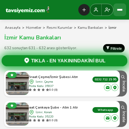
Tavsiyemiz Anasayfa
Anasayfa
>
Hizmetler
>
Resmi Kurumlar
>
Kamu Bankaları
>
İzmir
İzmir Kamu Bankaları
632 sonuçtan 631 - 632 arası gösteriliyor.
Filtrele
TIKLA -
EN YAKININDAKİNİ BUL
Ziraat Çeşme/İzmir Şubesi Atm
0232 712 15 95
İzmir, Çeşme
İncele
Posta Kodu: 35937
0.0 (0)
Ziraat Çankaya Şube - Atm 1 Atm
Whatsapp
İzmir, Konak
İncele
Posta Kodu: 35220
0.0 (0)