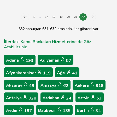
22
1
...
17
18
19
20
21
632 sonuçtan 631-632 arasındakiler gösteriliyor
İllerdeki Kamu Bankaları Hizmetlerine de Göz
Atabilirsiniz
Adana
Adıyaman
193
57
Afyonkarahisar
Ağrı
119
41
Aksaray
Amasya
Ankara
49
62
818
Antalya
Ardahan
Artvin
328
24
53
Aydın
Balıkesir
Bartın
187
185
34