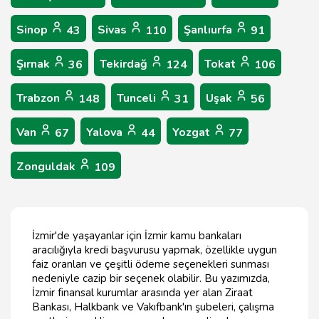
Sinop
Sivas
Şanlıurfa
43
110
91
Şırnak
Tekirdağ
Tokat
36
124
106
Trabzon
Tunceli
Uşak
148
31
56
Van
Yalova
Yozgat
67
44
77
Zonguldak
109
İzmir'de yaşayanlar için İzmir kamu bankaları
aracılığıyla kredi başvurusu yapmak, özellikle uygun
faiz oranları ve çeşitli ödeme seçenekleri sunması
nedeniyle cazip bir seçenek olabilir. Bu yazımızda,
İzmir finansal kurumlar arasında yer alan Ziraat
Bankası, Halkbank ve Vakıfbank'ın şubeleri, çalışma