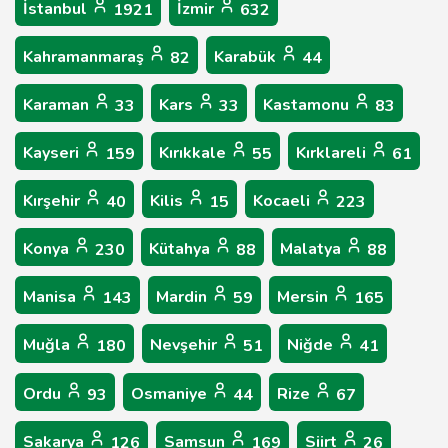
İstanbul
İzmir
1921
632
Kahramanmaraş
Karabük
82
44
Karaman
Kars
Kastamonu
33
33
83
Kayseri
Kırıkkale
Kırklareli
159
55
61
Kırşehir
Kilis
Kocaeli
40
15
223
Konya
Kütahya
Malatya
230
88
88
Manisa
Mardin
Mersin
143
59
165
Muğla
Nevşehir
Niğde
180
51
41
Ordu
Osmaniye
Rize
93
44
67
Sakarya
Samsun
Siirt
126
169
26