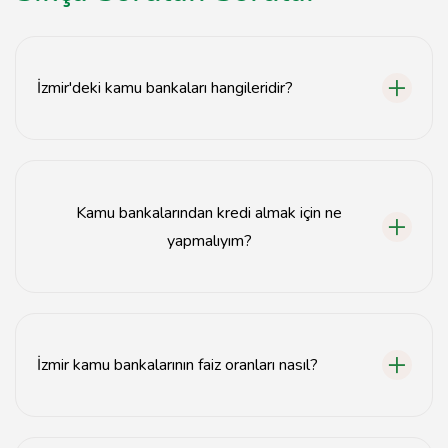
İzmir'deki kamu bankaları hangileridir?
İzmir'deki kamu bankaları arasında Ziraat Bankası,
Halkbank ve VakıfBank bulunmaktadır.
Kamu bankalarından kredi almak için ne
yapmalıyım?
Kamu bankalarından kredi almak için öncelikle gerekli
belgeleri hazırlayıp, bankanın şubesine başvurmanız
gerekmektedir.
İzmir kamu bankalarının faiz oranları nasıl?
İzmir kamu bankalarının faiz oranları, piyasa koşullarına