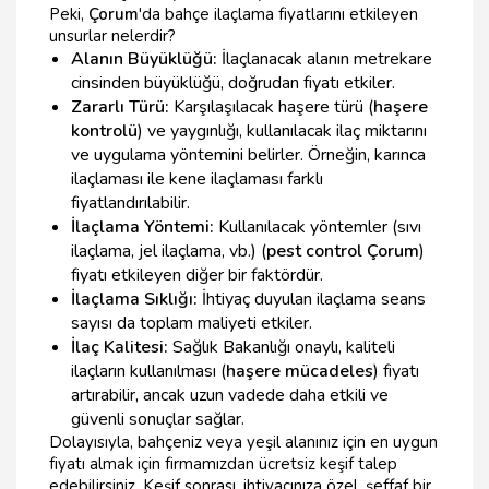
Peki,
Çorum
'da bahçe ilaçlama fiyatlarını etkileyen
unsurlar nelerdir?
Alanın Büyüklüğü:
İlaçlanacak alanın metrekare
cinsinden büyüklüğü, doğrudan fiyatı etkiler.
Zararlı Türü:
Karşılaşılacak haşere türü (
haşere
kontrolü
) ve yaygınlığı, kullanılacak ilaç miktarını
ve uygulama yöntemini belirler. Örneğin, karınca
ilaçlaması ile kene ilaçlaması farklı
fiyatlandırılabilir.
İlaçlama Yöntemi:
Kullanılacak yöntemler (sıvı
ilaçlama, jel ilaçlama, vb.) (
pest control Çorum
)
fiyatı etkileyen diğer bir faktördür.
İlaçlama Sıklığı:
İhtiyaç duyulan ilaçlama seans
sayısı da toplam maliyeti etkiler.
İlaç Kalitesi:
Sağlık Bakanlığı onaylı, kaliteli
ilaçların kullanılması (
haşere mücadeles
) fiyatı
artırabilir, ancak uzun vadede daha etkili ve
güvenli sonuçlar sağlar.
Dolayısıyla, bahçeniz veya yeşil alanınız için en uygun
fiyatı almak için firmamızdan ücretsiz keşif talep
edebilirsiniz. Keşif sonrası, ihtiyacınıza özel, şeffaf bir