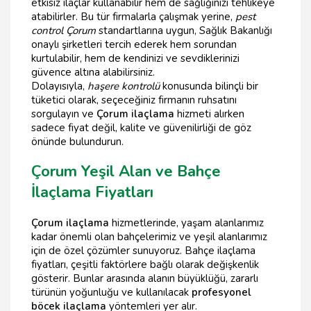
etkisiz ilaçlar kullanabilir hem de sağlığınızı tehlikeye
atabilirler. Bu tür firmalarla çalışmak yerine,
pest
control Çorum
standartlarına uygun, Sağlık Bakanlığı
onaylı şirketleri tercih ederek hem sorundan
kurtulabilir, hem de kendinizi ve sevdiklerinizi
güvence altına alabilirsiniz.
Dolayısıyla,
haşere kontrolü
konusunda bilinçli bir
tüketici olarak, seçeceğiniz firmanın ruhsatını
sorgulayın ve
Çorum ilaçlama
hizmeti alırken
sadece fiyat değil, kalite ve güvenilirliği de göz
önünde bulundurun.
Çorum Yeşil Alan ve Bahçe
İlaçlama Fiyatları
Çorum ilaçlama
hizmetlerinde, yaşam alanlarımız
kadar önemli olan bahçelerimiz ve yeşil alanlarımız
için de özel çözümler sunuyoruz. Bahçe ilaçlama
fiyatları, çeşitli faktörlere bağlı olarak değişkenlik
gösterir. Bunlar arasında alanın büyüklüğü, zararlı
türünün yoğunluğu ve kullanılacak
profesyonel
böcek ilaçlama
yöntemleri yer alır.