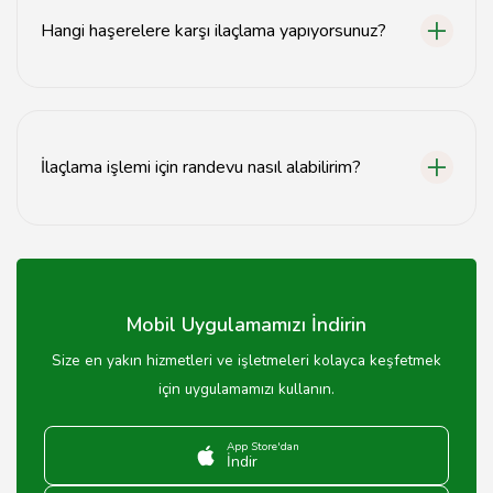
Hangi haşerelere karşı ilaçlama yapıyorsunuz?
Böcek, karınca, hamam böceği, fare, sinek gibi birçok
haşereye karşı ilaçlama hizmeti verilmektedir.
İlaçlama işlemi için randevu nasıl alabilirim?
İlaçlama işlemi için web sitemiz üzerinden veya
telefonla randevu alabilirsiniz.
Mobil Uygulamamızı İndirin
Size en yakın hizmetleri ve işletmeleri kolayca keşfetmek
için uygulamamızı kullanın.
App Store'dan
İndir