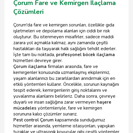
Çorum Fare ve Kemirgen İlaçlama
Çözümleri
Çorum'da fare ve kemirgen sorunları, özellikle gıda
işletmeleri ve depolama alanları için ciddi bir risk
oluşturur. Bu istenmeyen misafirler, sadece maddi
zarara yol açmakla kalmaz, aynı zamanda çeşitli
hastalıkları da taşıyarak halk sağlığını tehdit ederler.
İşte tam bu noktada,
profesyonel böcek ilaçlama
hizmetleri devreye girer.
Çorum ilaçlama
firmaları arasında, fare ve
kemirgenler konusunda uzmanlaşmış ekiplerimiz,
yaşam alanlarınızı bu zararlılardan arındırmak için en
etkili yöntemleri kullanır. Öncelikle, sorunun kaynağını
tespit ederek, kemirgenlerin giriş noktalarını ve
yuvalanma alanlarını belirleriz. Daha sonra, çevreye
duyarlı ve insan sağlığına zarar vermeyen
haşere
mücadeles
yöntemleriyle, fare ve kemirgen
sorununa kalıcı çözümler sunarız.
Pest control Çorum
kapsamında sunduğumuz
hizmetler arasında, yemleme istasyonları, yapışkan
tuzaklar ve ultrasonik kovucular gibi çeşitli yöntemler