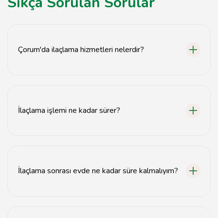
Sıkça Sorulan Sorular
Çorum'da ilaçlama hizmetleri nelerdir?
Çorum'da profesyonel böcek ilaçlama, haşere kontrolü
ve dezenfeksiyon hizmetleri sunulmaktadır.
İlaçlama işlemi ne kadar sürer?
İlaçlama işlemi genellikle 1-3 saat arasında
tamamlanmaktadır, ancak alanın büyüklüğüne bağlı
olarak değişebilir.
İlaçlama sonrası evde ne kadar süre kalmalıyım?
İlaçlama sonrası genellikle 2-4 saat evde kalmamanız
önerilir.