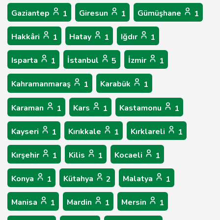
Gaziantep
Giresun
Gümüşhane
1
1
1
Hakkâri
Hatay
Iğdır
1
1
1
Isparta
İstanbul
İzmir
1
5
1
Kahramanmaraş
Karabük
1
1
Karaman
Kars
Kastamonu
1
1
1
Kayseri
Kırıkkale
Kırklareli
1
1
1
Kırşehir
Kilis
Kocaeli
1
1
1
Konya
Kütahya
Malatya
1
2
1
Manisa
Mardin
Mersin
1
1
1