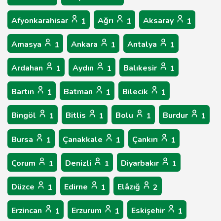
Afyonkarahisar
Ağrı
Aksaray
1
1
1
Amasya
Ankara
Antalya
1
1
1
Ardahan
Aydın
Balıkesir
1
1
1
Bartın
Batman
Bilecik
1
1
1
Bingöl
Bitlis
Bolu
Burdur
1
1
1
1
Bursa
Çanakkale
Çankırı
1
1
1
Çorum
Denizli
Diyarbakır
1
1
1
Düzce
Edirne
Elâzığ
1
1
2
Erzincan
Erzurum
Eskişehir
1
1
1