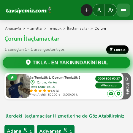
Tavsiyemiz Anasayfa
Anasayfa
>
Hizmetler
>
Temizlik
>
İlaçlamacılar
>
Çorum
Çorum İlaçlamacılar
1 sonuçtan 1 - 1 arası gösteriliyor.
Filtrele
TIKLA -
EN YAKININDAKİNİ BUL
Doğa Temizlik L Çorum Temizlik Şirketi
0506 806 60 37
Çorum, Merkez
İncele
Whatsapp
Posta Kodu: 19100
5.0 (1)
Fiyat Aralığı: 800,00 ₺ - 3.000,00 ₺
İllerdeki İlaçlamacılar Hizmetlerine de Göz Atabilirsiniz
Adana
Adıyaman
1
1