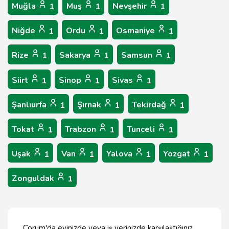
Muğla
Muş
Nevşehir
1
1
1
Niğde
Ordu
Osmaniye
1
1
1
Rize
Sakarya
Samsun
1
1
1
Siirt
Sinop
Sivas
1
1
1
Şanlıurfa
Şırnak
Tekirdağ
1
1
1
Tokat
Trabzon
Tunceli
1
1
1
Uşak
Van
Yalova
Yozgat
1
1
1
1
Zonguldak
1
Çorum'da evinizde veya iş yerinizde karşılaştığınız