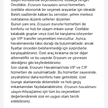
ulaşım
konusunda seçenekleriniz oldukça zengin!
Öncelikle,
Erzurum havaalanı servis
hizmetleri,
özellikle ekonomik bir seçenek arayanlar için idealdir.
Belirli saatlerde kalkan bu servisler, şehrin merkezi
noktalarına düzenli seferler düzenler.
Bunun yanı sıra,
Erzurum transfer
hizmetleri de
konforlu ve hızlı bir ulaşım imkanı sunar. Özellikle
kalabalık gruplar veya özel bir karşılama isteyenler
için VIP transfer seçenekleri mevcuttur. Ayrıca,
havalimanında taksi durağı da bulunmaktadır; ancak
fiyatlar önceden belirlenmediği için sürprizlerle
karşılaşabilirsiniz. Özel araç kiralama da bir diğer
alternatiftir ve bu sayede Erzurum ve çevresini
dilediğiniz gibi keşfedebilirsiniz.
Son olarak, Erzurum Havalimanı'nda VIP ve CIP
hizmetleri de sunulmaktadır. Bu hizmetler sayesinde,
seyahatinizi daha konforlu hale getirebilir, özel
lounge alanlarında dinlenebilir ve hızlı geçiş
imkanlarından faydalanabilirsiniz.
Erzurum havalimanı
ulaşım
ihtiyaçlarınız için tüm bu seçenekleri
değerlendirerek size en uygun olanı tercih
edebilirsiniz.