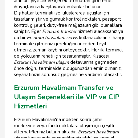
alanları, yiyecek ve içecek otomatları gibi temel
ihtiyaçlarınızı karşılayacak imkanlar bulunur.
Dış hatlar terminali ise, uluslararası uçuşlar için
tasarlanmıştır ve gümrük kontrol noktaları, pasaport
kontrol gişeleri, duty-free mağazaları gibi olanaklara
sahiptir. Eğer
Erzurum transfer
hizmeti alacaksanız ya
da bir
Erzurum havaalanı servis
kullanacaksanız, hangi
terminale gitmeniz gerektiğini önceden teyit
etmeniz, zaman kaybını önleyecektir. Her iki terminal
de yolcuların rahatı için tasarlanmıştır. Kısacası,
Erzurum havalimanı ulaşım
detaylarına geçmeden
önce doğru terminalde olduğunuzdan emin olmanız,
seyahatinizin sorunsuz geçmesine yardımcı olacaktır.
Erzurum Havalimanı Transfer ve
Ulaşım Seçenekleri ile VIP ve CIP
Hizmetleri
Erzurum Havalimanı'na indikten sonra şehir
merkezine veya farklı noktalara ulaşım için çeşitli
alternatifleriniz bulunmaktadır.
Erzurum havalimanı