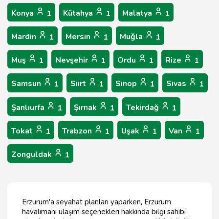
Konya
Kütahya
Malatya
1
1
1
Mardin
Mersin
Muğla
1
1
1
Muş
Nevşehir
Ordu
Rize
1
1
1
1
Samsun
Siirt
Sinop
Sivas
1
1
1
1
Şanlıurfa
Şırnak
Tekirdağ
1
1
1
Tokat
Trabzon
Uşak
Van
1
1
1
1
Zonguldak
1
Erzurum'a seyahat planları yaparken, Erzurum
havalimanı ulaşım seçenekleri hakkında bilgi sahibi