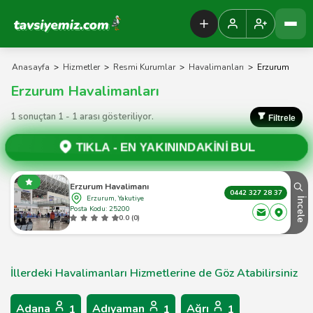
Tavsiyemiz Anasayfa
Anasayfa
>
Hizmetler
>
Resmi Kurumlar
>
Havalimanları
>
Erzurum
Erzurum Havalimanları
1 sonuçtan 1 - 1 arası gösteriliyor.
Filtrele
TIKLA -
EN YAKININDAKİNİ BUL
Erzurum Havalimanı
0442 327 28 37
Erzurum, Yakutiye
İncele
Posta Kodu: 25200
0.0 (0)
İllerdeki Havalimanları Hizmetlerine de Göz Atabilirsiniz
Adana
Adıyaman
Ağrı
1
1
1