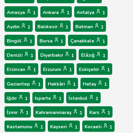
Amasya
Ankara
Antalya
1
1
1
Aydın
Balıkesir
Batman
1
1
1
Bingöl
Bursa
Çanakkale
1
1
1
Denizli
Diyarbakır
Elâzığ
1
1
1
Erzincan
Erzurum
Eskişehir
1
1
1
Gaziantep
Hakkâri
Hatay
1
1
1
Iğdır
Isparta
İstanbul
1
1
1
İzmir
Kahramanmaraş
Kars
1
1
1
Kastamonu
Kayseri
Kocaeli
1
1
1