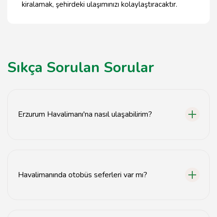
kiralamak, şehirdeki ulaşımınızı kolaylaştıracaktır.
Sıkça Sorulan Sorular
Erzurum Havalimanı'na nasıl ulaşabilirim?
Erzurum Havalimanı'na otobüs, taksi veya özel araç ile
ulaşabilirsiniz.
Havalimanında otobüs seferleri var mı?
Evet, Erzurum Havalimanı'ndan şehir merkezine düzenli
otobüs seferleri bulunmaktadır.