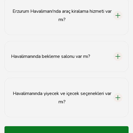
Erzurum Havalimanı'nda araç kiralama hizmeti var
mı?
Evet, Erzurum Havalimanı'nda çeşitli araç kiralama
firmaları hizmet vermektedir.
Havalimanında bekleme salonu var mı?
Evet, Erzurum Havalimanı'nda bekleme salonu
bulunmaktadır.
Havalimanında yiyecek ve içecek seçenekleri var
mı?
Evet, Erzurum Havalimanı'nda yiyecek ve içecek sunan
kafe ve restoranlar mevcuttur.