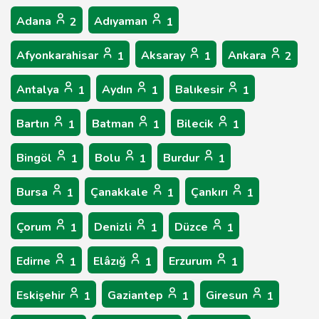
Adana
Adıyaman
2
1
Afyonkarahisar
Aksaray
Ankara
1
1
2
Antalya
Aydın
Balıkesir
1
1
1
Bartın
Batman
Bilecik
1
1
1
Bingöl
Bolu
Burdur
1
1
1
Bursa
Çanakkale
Çankırı
1
1
1
Çorum
Denizli
Düzce
1
1
1
Edirne
Elâzığ
Erzurum
1
1
1
Eskişehir
Gaziantep
Giresun
1
1
1