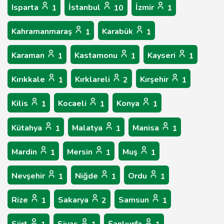
Isparta
İstanbul
İzmir
1
10
1
Kahramanmaraş
Karabük
1
1
Karaman
Kastamonu
Kayseri
1
1
1
Kırıkkale
Kırklareli
Kırşehir
1
2
1
Kilis
Kocaeli
Konya
1
1
1
Kütahya
Malatya
Manisa
1
1
1
Mardin
Mersin
Muş
1
1
1
Nevşehir
Niğde
Ordu
1
1
1
Rize
Sakarya
Samsun
1
2
1