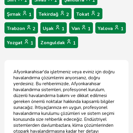
Siirt
Sivas
Şanlıurfa
1
1
1
Şırnak
Tekirdağ
Tokat
1
2
2
Trabzon
Uşak
Van
Yalova
2
1
1
1
Yozgat
Zonguldak
1
1
Afyonkarahisar'da işletmeniz veya eviniz için doğru
havalandırma çözümlerini arıyorsanız, doğru
yerdesiniz. Bu rehberimizde, Afyonkarahisar
havalandırma sistemleri, profesyonel kurulum,
düzenli havalandırma bakımı ve dikkat edilmesi
gereken önemli noktalar hakkında kapsamlı bilgiler
sunacağız. İhtiyaçlarınıza en uygun, profesyonel
havalandırma kurulumu çözümleri ve sistem seçimi
konusunda size rehberlik edeceğiz. Endüstriyel
sistemlerden davlumbazlara, klima çözümlerinden
otopark havalandırmasına kadar her detayı