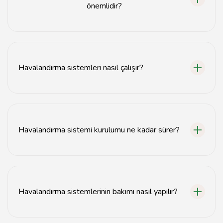
önemlidir?
Havalandırma sistemleri, iç mekan hava kalitesini
artırarak sağlıklı bir yaşam alanı sağlar.
Havalandırma sistemleri nasıl çalışır?
Havalandırma sistemleri, iç mekanlardaki havayı dışarı
atarak ve dışarıdan temiz hava alarak çalışır.
Havalandırma sistemi kurulumu ne kadar sürer?
Kurulum süresi, sistemin büyüklüğüne ve karmaşıklığına
bağlı olarak genellikle 1-3 gün arasında değişir.
Havalandırma sistemlerinin bakımı nasıl yapılır?