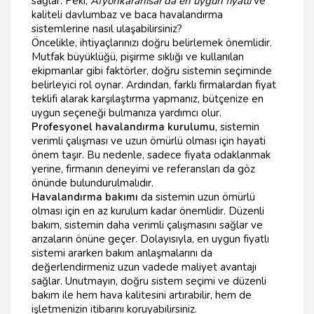
sağlar. Peki,
Afyonkarahisar'da en uygun fiyatlı
ve
kaliteli davlumbaz ve baca havalandırma
sistemlerine nasıl ulaşabilirsiniz?
Öncelikle, ihtiyaçlarınızı doğru belirlemek önemlidir.
Mutfak büyüklüğü, pişirme sıklığı ve kullanılan
ekipmanlar gibi faktörler, doğru sistemin seçiminde
belirleyici rol oynar. Ardından, farklı firmalardan fiyat
teklifi alarak karşılaştırma yapmanız, bütçenize en
uygun seçeneği bulmanıza yardımcı olur.
Profesyonel havalandırma kurulumu
, sistemin
verimli çalışması ve uzun ömürlü olması için hayati
önem taşır. Bu nedenle, sadece fiyata odaklanmak
yerine, firmanın deneyimi ve referansları da göz
önünde bulundurulmalıdır.
Havalandırma bakımı
da sistemin uzun ömürlü
olması için en az kurulum kadar önemlidir. Düzenli
bakım, sistemin daha verimli çalışmasını sağlar ve
arızaların önüne geçer. Dolayısıyla, en uygun fiyatlı
sistemi ararken bakım anlaşmalarını da
değerlendirmeniz uzun vadede maliyet avantajı
sağlar. Unutmayın, doğru sistem seçimi ve düzenli
bakım ile hem hava kalitesini artırabilir, hem de
işletmenizin itibarını koruyabilirsiniz.