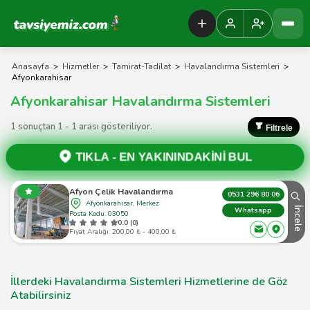
Tavsiyemiz Anasayfa
Anasayfa
>
Hizmetler
>
Tamirat-Tadilat
>
Havalandırma Sistemleri
>
Afyonkarahisar
Afyonkarahisar Havalandırma Sistemleri
1 sonuçtan 1 - 1 arası gösteriliyor.
Filtrele
TIKLA -
EN YAKININDAKİNİ BUL
Afyon Çelik Havalandırma
0531 296 80 06
Afyonkarahisar, Merkez
İncele
Whatsapp
Posta Kodu: 03050
0.0 (0)
Fiyat Aralığı: 200,00 ₺ - 400,00 ₺
İllerdeki Havalandırma Sistemleri Hizmetlerine de Göz
Atabilirsiniz