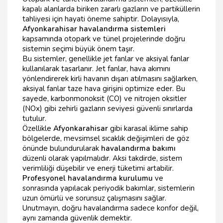
kapalı alanlarda biriken zararlı gazların ve partiküllerin
tahliyesi için hayati öneme sahiptir. Dolayısıyla,
Afyonkarahisar havalandırma sistemleri
kapsamında otopark ve tünel projelerinde doğru
sistemin seçimi büyük önem taşır.
Bu sistemler, genellikle jet fanlar ve aksiyal fanlar
kullanılarak tasarlanır. Jet fanlar, hava akımını
yönlendirerek kirli havanın dışarı atılmasını sağlarken,
aksiyal fanlar taze hava girişini optimize eder. Bu
sayede, karbonmonoksit (CO) ve nitrojen oksitler
(NOx) gibi zehirli gazların seviyesi güvenli sınırlarda
tutulur.
Özellikle
Afyonkarahisar
gibi karasal iklime sahip
bölgelerde, mevsimsel sıcaklık değişimleri de göz
önünde bulundurularak
havalandırma bakımı
düzenli olarak yapılmalıdır. Aksi takdirde, sistem
verimliliği düşebilir ve enerji tüketimi artabilir.
Profesyonel havalandırma kurulumu
ve
sonrasında yapılacak periyodik bakımlar, sistemlerin
uzun ömürlü ve sorunsuz çalışmasını sağlar.
Unutmayın, doğru havalandırma sadece konfor değil,
aynı zamanda güvenlik demektir.