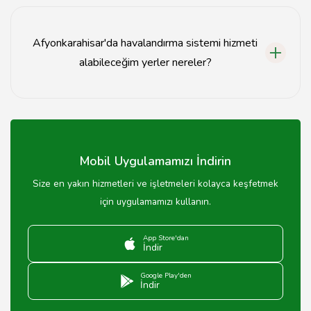
Bakım, filtrelerin değiştirilmesi, fanların temizlenmesi ve
sistemin genel kontrolü ile yapılır.
Afyonkarahisar'da havalandırma sistemi hizmeti
alabileceğim yerler nereler?
Afyonkarahisar'da birçok profesyonel firma,
havalandırma sistemi kurulumu ve bakımı hizmeti
sunmaktadır.
Mobil Uygulamamızı İndirin
Size en yakın hizmetleri ve işletmeleri kolayca keşfetmek
için uygulamamızı kullanın.
App Store'dan
İndir
Google Play'den
İndir