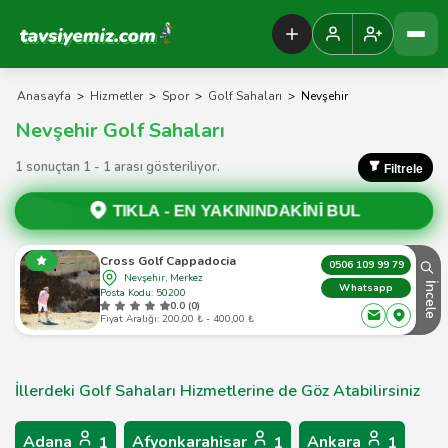
Tavsiyemiz Anasayfa
Anasayfa
>
Hizmetler
>
Spor
>
Golf Sahaları
>
Nevşehir
Nevşehir Golf Sahaları
1 sonuçtan 1 - 1 arası gösteriliyor.
Filtrele
TIKLA -
EN YAKININDAKİNİ BUL
Cross Golf Cappadocia
0506 109 99 79
Nevşehir, Merkez
İncele
Whatsapp
Posta Kodu: 50200
0.0 (0)
Fiyat Aralığı: 200,00 ₺ - 400,00 ₺
İllerdeki Golf Sahaları Hizmetlerine de Göz Atabilirsiniz
Adana
Afyonkarahisar
Ankara
1
1
1