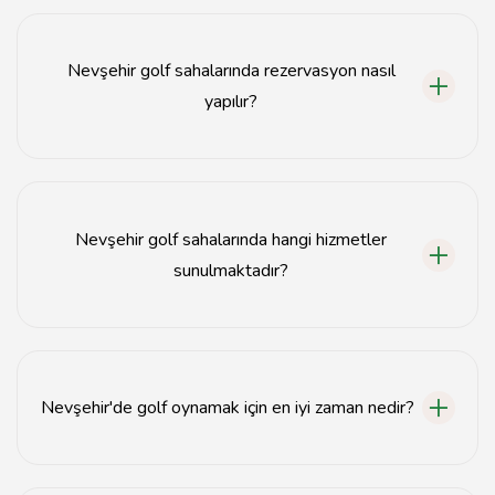
Nevşehir'de golf sahaları genellikle Avanos ve Ürgüp
bölgelerinde yer almaktadır.
Nevşehir golf sahalarında rezervasyon nasıl
yapılır?
Nevşehir golf sahalarında rezervasyon, ilgili golf
sahasının web sitesi üzerinden veya telefonla
yapılabilir.
Nevşehir golf sahalarında hangi hizmetler
sunulmaktadır?
Nevşehir golf sahalarında golf sahası, eğitim alanları,
restoranlar ve sosyal tesisler gibi hizmetler
sunulmaktadır.
Nevşehir'de golf oynamak için en iyi zaman nedir?
Nevşehir'de golf oynamak için en iyi zaman bahar ve