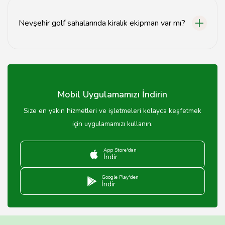
sonbahar aylarıdır, hava koşulları genellikle idealdir.
Nevşehir golf sahalarında kiralık ekipman var mı?
Evet, Nevşehir golf sahalarında golf ekipmanları
kiralanabilmektedir.
Mobil Uygulamamızı İndirin
Size en yakın hizmetleri ve işletmeleri kolayca keşfetmek
için uygulamamızı kullanın.
App Store'dan
İndir
Google Play'den
İndir