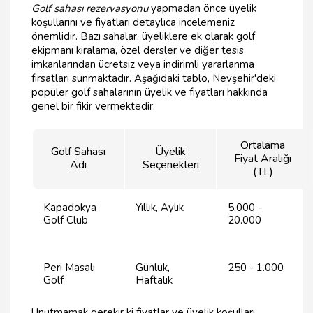
Golf sahası rezervasyonu
yapmadan önce üyelik
koşullarını ve fiyatları detaylıca incelemeniz
önemlidir. Bazı sahalar, üyeliklere ek olarak golf
ekipmanı kiralama, özel dersler ve diğer tesis
imkanlarından ücretsiz veya indirimli yararlanma
fırsatları sunmaktadır. Aşağıdaki tablo, Nevşehir'deki
popüler golf sahalarının üyelik ve fiyatları hakkında
genel bir fikir vermektedir:
Ortalama
Golf Sahası
Üyelik
Fiyat Aralığı
Adı
Seçenekleri
(TL)
Kapadokya
Yıllık, Aylık
5.000 -
Golf Club
20.000
Peri Masalı
Günlük,
250 - 1.000
Golf
Haftalık
Unutmamak gerekir ki fiyatlar ve üyelik koşulları