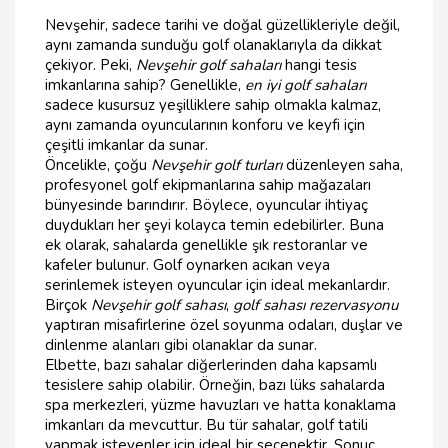
Nevşehir, sadece tarihi ve doğal güzellikleriyle değil,
aynı zamanda sunduğu golf olanaklarıyla da dikkat
çekiyor. Peki,
Nevşehir golf sahaları
hangi tesis
imkanlarına sahip? Genellikle,
en iyi golf sahaları
sadece kusursuz yeşilliklere sahip olmakla kalmaz,
aynı zamanda oyuncularının konforu ve keyfi için
çeşitli imkanlar da sunar.
Öncelikle, çoğu
Nevşehir golf turları
düzenleyen saha,
profesyonel golf ekipmanlarına sahip mağazaları
bünyesinde barındırır. Böylece, oyuncular ihtiyaç
duydukları her şeyi kolayca temin edebilirler. Buna
ek olarak, sahalarda genellikle şık restoranlar ve
kafeler bulunur. Golf oynarken acıkan veya
serinlemek isteyen oyuncular için ideal mekanlardır.
Birçok
Nevşehir golf sahası
,
golf sahası rezervasyonu
yaptıran misafirlerine özel soyunma odaları, duşlar ve
dinlenme alanları gibi olanaklar da sunar.
Elbette, bazı sahalar diğerlerinden daha kapsamlı
tesislere sahip olabilir. Örneğin, bazı lüks sahalarda
spa merkezleri, yüzme havuzları ve hatta konaklama
imkanları da mevcuttur. Bu tür sahalar, golf tatili
yapmak isteyenler için ideal bir seçenektir. Sonuç