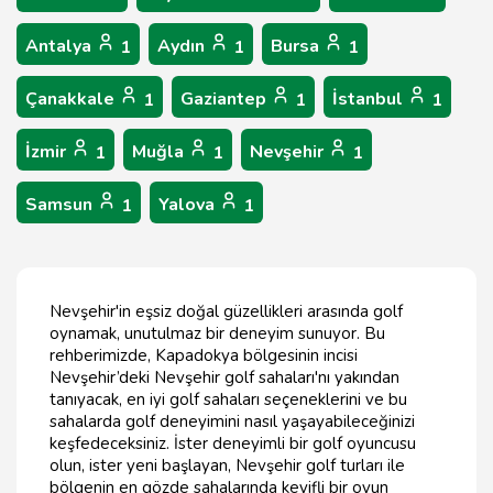
Antalya
Aydın
Bursa
1
1
1
Çanakkale
Gaziantep
İstanbul
1
1
1
İzmir
Muğla
Nevşehir
1
1
1
Samsun
Yalova
1
1
Nevşehir'in eşsiz doğal güzellikleri arasında golf
oynamak, unutulmaz bir deneyim sunuyor. Bu
rehberimizde, Kapadokya bölgesinin incisi
Nevşehir’deki Nevşehir golf sahaları'nı yakından
tanıyacak, en iyi golf sahaları seçeneklerini ve bu
sahalarda golf deneyimini nasıl yaşayabileceğinizi
keşfedeceksiniz. İster deneyimli bir golf oyuncusu
olun, ister yeni başlayan, Nevşehir golf turları ile
bölgenin en gözde sahalarında keyifli bir oyun