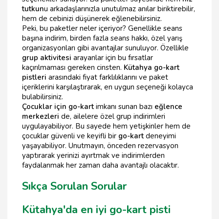
tutkun
u arkadaşlarınızla unutulmaz anılar biriktirebilir,
hem de cebinizi düşünerek eğlenebilirsiniz.
Peki, bu paketler neler içeriyor? Genellikle seans
başına indirim, birden fazla seans hakkı, özel yarış
organizasyonları gibi avantajlar sunuluyor. Özellikle
grup aktivitesi
arayanlar için bu fırsatlar
kaçırılmaması gereken cinsten.
Kütahya go-kart
pistleri
arasındaki fiyat farklılıklarını ve paket
içeriklerini karşılaştırarak, en uygun seçeneği kolayca
bulabilirsiniz.
Çocuklar için go-kart
imkanı sunan bazı
eğlence
merkezleri
de, ailelere özel grup indirimleri
uygulayabiliyor. Bu sayede hem yetişkinler hem de
çocuklar güvenli ve keyifli bir
go-kart
deneyimi
yaşayabiliyor. Unutmayın, önceden rezervasyon
yaptırarak yerinizi ayırtmak ve indirimlerden
faydalanmak her zaman daha avantajlı olacaktır.
Sıkça Sorulan Sorular
Kütahya'da en iyi go-kart pisti