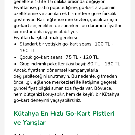
genellikle 10 ile 15 dakika arasında değişiyor.
Fiyatlar ise, pistin popülerliğine, go-kart araçlarının
özelliklerine ve sunulan ek hizmetlere göre farklılık
gösteriyor. Bazı
eğlence merkezleri
,
çocuklar için
go-kart
seçenekleri de sunarken, bu durumda fiyatlar
bir miktar daha uygun olabiliyor.
Fiyatları karşılaştırmak gerekirse:
Standart bir yetişkin go-kart seansı: 100 TL -
150 TL
Çocuk go-kart seansı: 75 TL - 120 TL
Grup indirimli paketler (kişi başı): 80 TL - 130 TL
Ancak, fiyatların dönemsel kampanyalarla
değişebileceğini unutmayın. Bu nedenle, gitmeden
önce ilgili
eğlence merkezleri
ile iletişime geçerek
güncel fiyat bilgisi almanızda fayda var. Böylece,
hem bütçenizi koruyabilir, hem de keyifli bir
Kütahya
go-kart
deneyimi yaşayabilirsiniz.
Kütahya En Hızlı Go-Kart Pistleri
ve Yarışlar