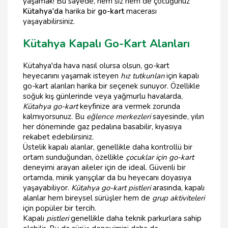
yaşamak! Bu sayede, hem siz hem de çocuğunuz
Kütahya'da
harika bir
go-kart
macerası
yaşayabilirsiniz.
Kütahya Kapalı Go-Kart Alanları
Kütahya'da hava nasıl olursa olsun, go-kart
heyecanını yaşamak isteyen
hız tutkunları
için kapalı
go-kart alanları harika bir seçenek sunuyor. Özellikle
soğuk kış günlerinde veya yağmurlu havalarda,
Kütahya go-kart
keyfinize ara vermek zorunda
kalmıyorsunuz. Bu
eğlence merkezleri
sayesinde, yılın
her döneminde gaz pedalına basabilir, kıyasıya
rekabet edebilirsiniz.
Üstelik kapalı alanlar, genellikle daha kontrollü bir
ortam sunduğundan, özellikle
çocuklar için go-kart
deneyimi arayan aileler için de ideal. Güvenli bir
ortamda, minik yarışçılar da bu heyecanı doyasıya
yaşayabiliyor.
Kütahya go-kart pistleri
arasında, kapalı
alanlar hem bireysel sürüşler hem de
grup aktiviteleri
için popüler bir tercih.
Kapalı
pistleri
genellikle daha teknik parkurlara sahip