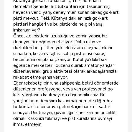
Kütahya go-kart
tutkunları için hız, adrenalin
demektir! Şehirde,
hız tutkunları
için tasarlanmış,
heyecan verici yarış deneyimleri sunan birkaç
go-kart
pisti
mevcut. Peki, Kütahya'daki en hızlı
go-kart
pistleri
hangileri ve bu pistlerde ne gibi yarış
imkanları var?
Öncelikle, pistlerin uzunluğu ve zemin yapısı, hız
deneyimini doğrudan etkiliyor. Daha uzun ve
düzlükleri bol pistler, yüksek hızlara ulaşma imkanı
sunarken, keskin virajlara sahip pistler ise sürüş
becerilerini ön plana çıkarıyor. Kütahya'daki bazı
eğlence merkezleri
, düzenli olarak amatör yarışlar
düzenleyerek,
grup aktivitesi
olarak arkadaşlarınızla
rekabet etme şansı veriyor.
Eğer rekabetçi bir ruha sahipseniz, belirli dönemlerde
düzenlenen profesyonel veya yarı profesyonel go-
kart yarışlarına katılmayı da düşünebilirsiniz. Bu
yarışlar, hem deneyim kazanmak hem de diğer
hız
tutkunları
ile bir araya gelmek için harika fırsatlar
sunuyor. Unutmayın, güvenliğiniz her zaman öncelikli
olmalı. Kaskınızı takmayı ve pist kurallarına uymayı
ihmal etmeyin!