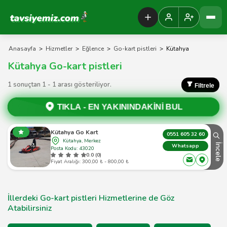
Tavsiyemiz Anasayfa
Anasayfa
>
Hizmetler
>
Eğlence
>
Go-kart pistleri
>
Kütahya
Kütahya Go-kart pistleri
1 sonuçtan 1 - 1 arası gösteriliyor.
Filtrele
TIKLA -
EN YAKININDAKİNİ BUL
Kütahya Go Kart
0551 605 32 60
Kütahya, Merkez
İncele
Whatsapp
Posta Kodu: 43020
0.0 (0)
Fiyat Aralığı: 300,00 ₺ - 800,00 ₺
İllerdeki Go-kart pistleri Hizmetlerine de Göz
Atabilirsiniz