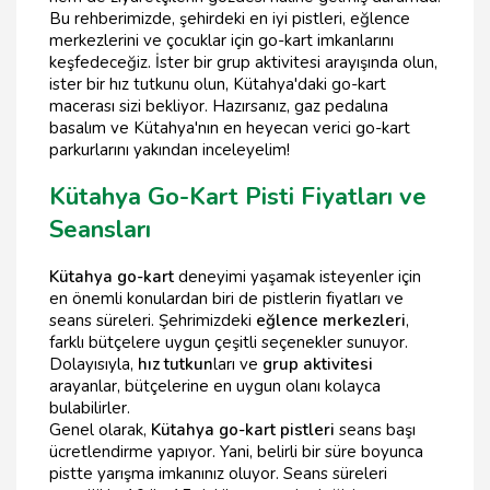
Bu rehberimizde, şehirdeki en iyi pistleri, eğlence
merkezlerini ve çocuklar için go-kart imkanlarını
keşfedeceğiz. İster bir grup aktivitesi arayışında olun,
ister bir hız tutkunu olun, Kütahya'daki go-kart
macerası sizi bekliyor. Hazırsanız, gaz pedalına
basalım ve Kütahya'nın en heyecan verici go-kart
parkurlarını yakından inceleyelim!
Kütahya Go-Kart Pisti Fiyatları ve
Seansları
Kütahya go-kart
deneyimi yaşamak isteyenler için
en önemli konulardan biri de pistlerin fiyatları ve
seans süreleri. Şehrimizdeki
eğlence merkezleri
,
farklı bütçelere uygun çeşitli seçenekler sunuyor.
Dolayısıyla,
hız tutkun
ları ve
grup aktivitesi
arayanlar, bütçelerine en uygun olanı kolayca
bulabilirler.
Genel olarak,
Kütahya go-kart pistleri
seans başı
ücretlendirme yapıyor. Yani, belirli bir süre boyunca
pistte yarışma imkanınız oluyor. Seans süreleri