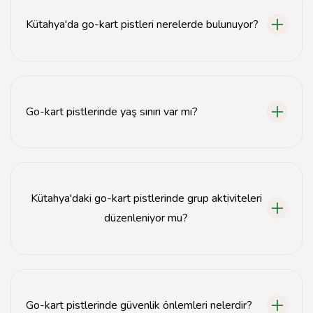
Kütahya'da go-kart pistleri nerelerde bulunuyor?
Kütahya'da çeşitli go-kart pistleri, şehir merkezine yakın
bölgelerde ve eğlence merkezlerinde yer almaktadır.
Go-kart pistlerinde yaş sınırı var mı?
Evet, genellikle 7 yaş ve üzeri çocuklar için go-kart
pistleri bulunmaktadır.
Kütahya'daki go-kart pistlerinde grup aktiviteleri
düzenleniyor mu?
Evet, Kütahya'daki go-kart pistleri grup aktiviteleri ve
özel etkinlikler için rezervasyon kabul etmektedir.
Go-kart pistlerinde güvenlik önlemleri nelerdir?