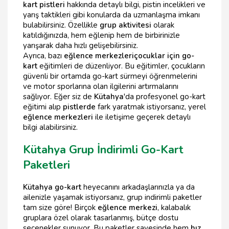
kart pistleri
hakkında detaylı bilgi, pistin incelikleri ve
yarış taktikleri gibi konularda da uzmanlaşma imkanı
bulabilirsiniz. Özellikle
grup aktivitesi
olarak
katıldığınızda, hem eğlenip hem de birbirinizle
yarışarak daha hızlı gelişebilirsiniz.
Ayrıca, bazı
eğlence merkezleri
çocuklar için go-
kart
eğitimleri de düzenliyor. Bu eğitimler, çocukların
güvenli bir ortamda go-kart sürmeyi öğrenmelerini
ve motor sporlarına olan ilgilerini artırmalarını
sağlıyor. Eğer siz de
Kütahya
'da profesyonel go-kart
eğitimi alıp
pistlerde
fark yaratmak istiyorsanız, yerel
eğlence merkezleri
ile iletişime geçerek detaylı
bilgi alabilirsiniz.
Kütahya Grup İndirimli Go-Kart
Paketleri
Kütahya go-kart
heyecanını arkadaşlarınızla ya da
ailenizle yaşamak istiyorsanız, grup indirimli paketler
tam size göre! Birçok
eğlence merkezi
, kalabalık
gruplara özel olarak tasarlanmış, bütçe dostu
seçenekler sunuyor. Bu paketler sayesinde hem
hız