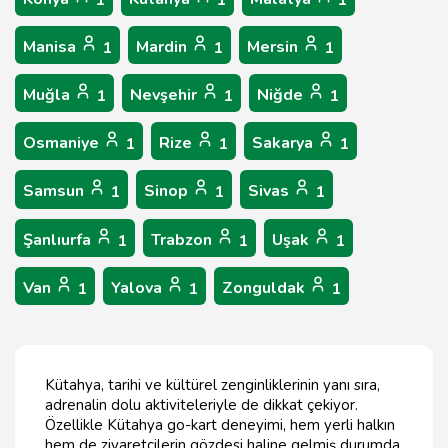
1
1
1
Manisa
Mardin
Mersin
1
1
1
Muğla
Nevşehir
Niğde
1
1
1
Osmaniye
Rize
Sakarya
1
1
1
Samsun
Sinop
Sivas
1
1
1
Şanlıurfa
Trabzon
Uşak
1
1
1
Van
Yalova
Zonguldak
1
1
1
Kütahya, tarihi ve kültürel zenginliklerinin yanı sıra,
adrenalin dolu aktiviteleriyle de dikkat çekiyor.
Özellikle Kütahya go-kart deneyimi, hem yerli halkın
hem de ziyaretçilerin gözdesi haline gelmiş durumda.