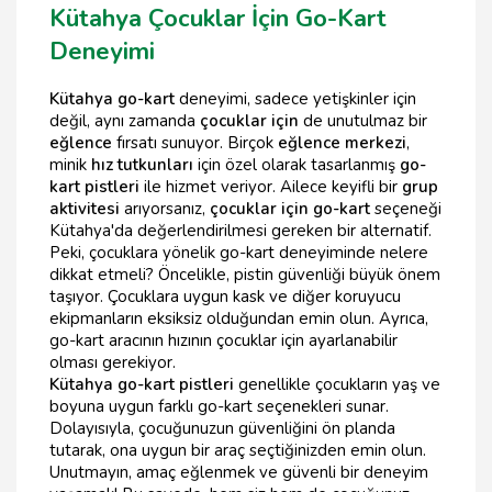
Kütahya Çocuklar İçin Go-Kart
Deneyimi
Kütahya go-kart
deneyimi, sadece yetişkinler için
değil, aynı zamanda
çocuklar için
de unutulmaz bir
eğlence
fırsatı sunuyor. Birçok
eğlence merkezi
,
minik
hız tutkunları
için özel olarak tasarlanmış
go-
kart pistleri
ile hizmet veriyor. Ailece keyifli bir
grup
aktivitesi
arıyorsanız,
çocuklar için go-kart
seçeneği
Kütahya'da değerlendirilmesi gereken bir alternatif.
Peki, çocuklara yönelik go-kart deneyiminde nelere
dikkat etmeli? Öncelikle, pistin güvenliği büyük önem
taşıyor. Çocuklara uygun kask ve diğer koruyucu
ekipmanların eksiksiz olduğundan emin olun. Ayrıca,
go-kart aracının hızının çocuklar için ayarlanabilir
olması gerekiyor.
Kütahya go-kart pistleri
genellikle çocukların yaş ve
boyuna uygun farklı go-kart seçenekleri sunar.
Dolayısıyla, çocuğunuzun güvenliğini ön planda
tutarak, ona uygun bir araç seçtiğinizden emin olun.
Unutmayın, amaç eğlenmek ve güvenli bir deneyim