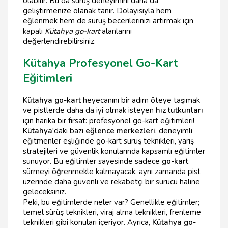
olabilir. Bu da sürüş deneyimini daha da
geliştirmenize olanak tanır. Dolayısıyla hem
eğlenmek hem de sürüş becerilerinizi artırmak için
kapalı
Kütahya go-kart
alanlarını
değerlendirebilirsiniz.
Kütahya Profesyonel Go-Kart
Eğitimleri
Kütahya go-kart
heyecanını bir adım öteye taşımak
ve pistlerde daha da iyi olmak isteyen
hız tutkunları
için harika bir fırsat: profesyonel go-kart eğitimleri!
Kütahya
'daki bazı
eğlence merkezleri
, deneyimli
eğitmenler eşliğinde go-kart sürüş teknikleri, yarış
stratejileri ve güvenlik konularında kapsamlı eğitimler
sunuyor. Bu eğitimler sayesinde sadece
go-kart
sürmeyi öğrenmekle kalmayacak, aynı zamanda pist
üzerinde daha güvenli ve rekabetçi bir sürücü haline
geleceksiniz.
Peki, bu eğitimlerde neler var? Genellikle eğitimler;
temel sürüş teknikleri, viraj alma teknikleri, frenleme
teknikleri gibi konuları içeriyor. Ayrıca,
Kütahya go-