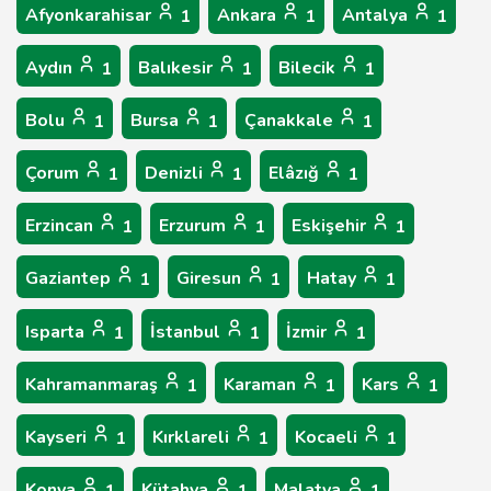
Afyonkarahisar
Ankara
Antalya
1
1
1
Aydın
Balıkesir
Bilecik
1
1
1
Bolu
Bursa
Çanakkale
1
1
1
Çorum
Denizli
Elâzığ
1
1
1
Erzincan
Erzurum
Eskişehir
1
1
1
Gaziantep
Giresun
Hatay
1
1
1
Isparta
İstanbul
İzmir
1
1
1
Kahramanmaraş
Karaman
Kars
1
1
1
Kayseri
Kırklareli
Kocaeli
1
1
1
Konya
Kütahya
Malatya