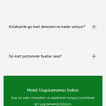
Go-kart pistlerinde kask, emniyet kemeri ve diğer
güvenlik ekipmanları sağlanmaktadır.
Kütahya'da go-kart deneyimi ne kadar sürüyor?
Go-kart deneyimi genellikle 10-15 dakikalık seanslar
halinde sunulmaktadır.
Go-kart pistlerinde fiyatlar nasıl?
Go-kart pistlerinde fiyatlar pistin konumuna ve sunulan
hizmetlere göre değişiklik göstermektedir.
Mobil Uygulamamızı İndirin
Size en yakın hizmetleri ve işletmeleri kolayca keşfetmek
için uygulamamızı kullanın.