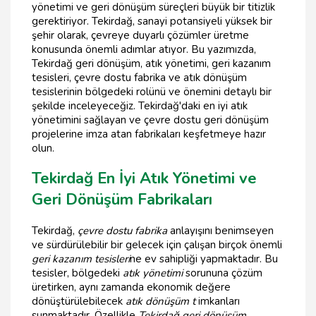
yönetimi ve geri dönüşüm süreçleri büyük bir titizlik
gerektiriyor. Tekirdağ, sanayi potansiyeli yüksek bir
şehir olarak, çevreye duyarlı çözümler üretme
konusunda önemli adımlar atıyor. Bu yazımızda,
Tekirdağ geri dönüşüm, atık yönetimi, geri kazanım
tesisleri, çevre dostu fabrika ve atık dönüşüm
tesislerinin bölgedeki rolünü ve önemini detaylı bir
şekilde inceleyeceğiz. Tekirdağ'daki en iyi atık
yönetimini sağlayan ve çevre dostu geri dönüşüm
projelerine imza atan fabrikaları keşfetmeye hazır
olun.
Tekirdağ En İyi Atık Yönetimi ve
Geri Dönüşüm Fabrikaları
Tekirdağ,
çevre dostu fabrika
anlayışını benimseyen
ve sürdürülebilir bir gelecek için çalışan birçok önemli
geri kazanım tesisleri
ne ev sahipliği yapmaktadır. Bu
tesisler, bölgedeki
atık yönetimi
sorununa çözüm
üretirken, aynı zamanda ekonomik değere
dönüştürülebilecek
atık dönüşüm t
imkanları
sunmaktadır. Özellikle
Tekirdağ geri dönüşüm