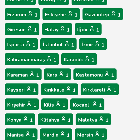
1
1
1
Erzurum
Eskişehir
Gaziantep
1
1
1
Giresun
Hatay
Iğdır
1
1
1
Isparta
İstanbul
İzmir
1
1
1
Kahramanmaraş
Karabük
1
1
Karaman
Kars
Kastamonu
1
1
1
Kayseri
Kırıkkale
Kırklareli
1
1
1
Kırşehir
Kilis
Kocaeli
1
1
1
Konya
Kütahya
Malatya
1
1
1
Manisa
Mardin
Mersin
1
1
1