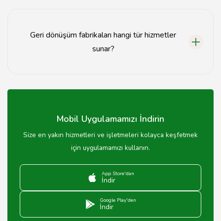
Atıklar, geri dönüşüm tesislerine doğrudan teslim
edilebilir veya belirlenen toplama noktalarından
toplanabilir.
Geri dönüşüm fabrikaları hangi tür hizmetler
sunar?
Geri dönüşüm fabrikaları, atık toplama, ayrıştırma,
işleme ve geri kazanım hizmetleri sunmaktadır.
Mobil Uygulamamızı İndirin
Size en yakın hizmetleri ve işletmeleri kolayca keşfetmek
için uygulamamızı kullanın.
App Store'dan
İndir
Google Play'den
İndir