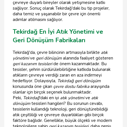
çevreye duyarlı bireyler olarak yetişmesine katkı
sağlıyor. Sonuç olarak Tekirdağ'daki bu tip projeler,
daha temiz ve yaşanabilir bir çevre için önemli
adımlar atılmasını sağlıyor.
Tekirdağ En İyi Atık Yönetimi ve
Geri Dönüşüm Fabrikaları
Tekirdağ'da, çevre bilincinin artmasıyla birlikte
atık
yönetimi
ve
geri dönüşüm
alanında faaliyet gösteren
geri kazanım tesisleri
de önem kazanmaktadır. Bu
tesisler, şehrin sürdürülebilirliğine katkıda bulunarak
atıkların çevreye verdiği zararı en aza indirmeyi
hedefliyor. Dolayısıyla,
Tekirdağ geri dönüşüm
konusunda öne çıkan
çevre dostu fabrika
arayışında
olanlar için birçok seçenek bulunmaktadır.
Peki,
Tekirdağ
'daki en iyi
atık yönetimi
ve
atık
dönüşüm
tesisleri hangileri? Bu sorunun cevabı,
tesislerin kullandığı teknoloji, geri dönüştürebildiği
atık çeşitliliği ve çevreye duyarlılıkları gibi birçok
faktöre bağlıdır. Genellikle, büyük ölçekli ve modern
teknolojilere sahip
geri kazanım tesisleri
, daha geniş