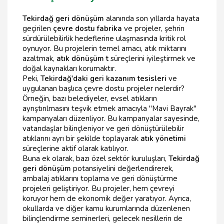
Tekirdağ geri dönüşüm
alanında son yıllarda hayata
geçirilen
çevre dostu fabrika
ve projeler, şehrin
sürdürülebilirlik hedeflerine ulaşmasında kritik rol
oynuyor. Bu projelerin temel amacı, atık miktarını
azaltmak,
atık dönüşüm t
süreçlerini iyileştirmek ve
doğal kaynakları korumaktır.
Peki,
Tekirdağ'daki geri kazanım tesisleri
ve
uygulanan başlıca çevre dostu projeler nelerdir?
Örneğin, bazı belediyeler, evsel atıkların
ayrıştırılmasını teşvik etmek amacıyla "Mavi Bayrak"
kampanyaları düzenliyor. Bu kampanyalar sayesinde,
vatandaşlar bilinçleniyor ve geri dönüştürülebilir
atıklarını ayrı bir şekilde toplayarak
atık yönetimi
süreçlerine aktif olarak katılıyor.
Buna ek olarak, bazı özel sektör kuruluşları,
Tekirdağ
geri dönüşüm
potansiyelini değerlendirerek,
ambalaj atıklarını toplama ve geri dönüştürme
projeleri geliştiriyor. Bu projeler, hem çevreyi
koruyor hem de ekonomik değer yaratıyor. Ayrıca,
okullarda ve diğer kamu kurumlarında düzenlenen
bilinçlendirme seminerleri, gelecek nesillerin de