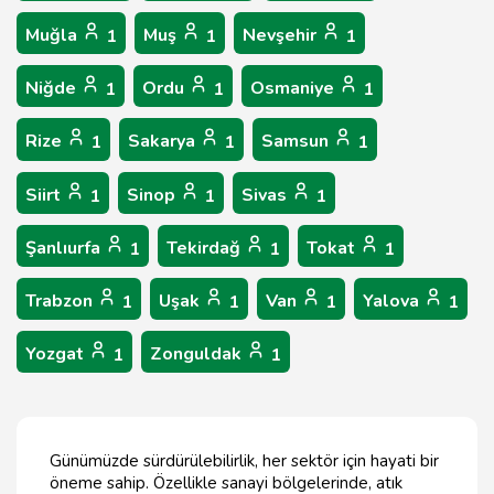
Muğla
Muş
Nevşehir
1
1
1
Niğde
Ordu
Osmaniye
1
1
1
Rize
Sakarya
Samsun
1
1
1
Siirt
Sinop
Sivas
1
1
1
Şanlıurfa
Tekirdağ
Tokat
1
1
1
Trabzon
Uşak
Van
Yalova
1
1
1
1
Yozgat
Zonguldak
1
1
Günümüzde sürdürülebilirlik, her sektör için hayati bir
öneme sahip. Özellikle sanayi bölgelerinde, atık