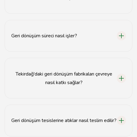
Tekirdağ'daki geri dönüşüm fabrikaları genellikle plastik,
cam, metal ve kağıt atıkları kabul etmektedir.
Geri dönüşüm süreci nasıl işler?
Geri dönüşüm süreci, atıkların toplanması, ayrıştırılması,
işlenmesi ve yeniden kullanılabilir malzemelere
dönüştürülmesi aşamalarını içerir.
Tekirdağ'daki geri dönüşüm fabrikaları çevreye
nasıl katkı sağlar?
Bu fabrikalar, atık miktarını azaltarak doğal kaynakların
korunmasına ve çevre kirliliğinin önlenmesine yardımcı
olur.
Geri dönüşüm tesislerine atıklar nasıl teslim edilir?