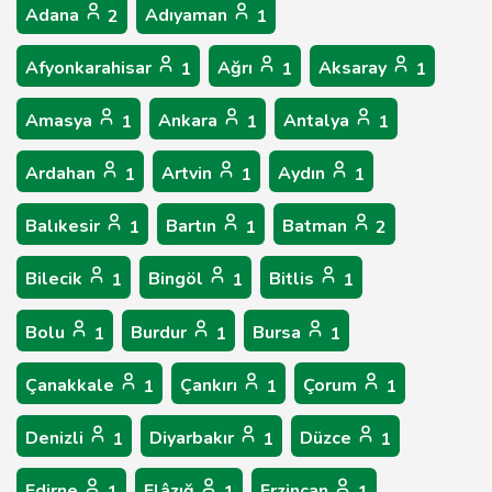
Adana
Adıyaman
2
1
Afyonkarahisar
Ağrı
Aksaray
1
1
1
Amasya
Ankara
Antalya
1
1
1
Ardahan
Artvin
Aydın
1
1
1
Balıkesir
Bartın
Batman
1
1
2
Bilecik
Bingöl
Bitlis
1
1
1
Bolu
Burdur
Bursa
1
1
1
Çanakkale
Çankırı
Çorum
1
1
1
Denizli
Diyarbakır
Düzce
1
1
1
Edirne
Elâzığ
Erzincan