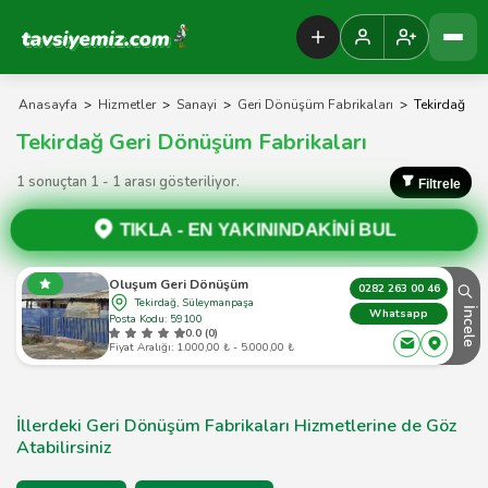
Tavsiyemiz Anasayfa
Anasayfa
>
Hizmetler
>
Sanayi
>
Geri Dönüşüm Fabrikaları
>
Tekirdağ
Tekirdağ Geri Dönüşüm Fabrikaları
1 sonuçtan 1 - 1 arası gösteriliyor.
Filtrele
TIKLA -
EN YAKININDAKİNİ BUL
Oluşum Geri Dönüşüm
0282 263 00 46
Tekirdağ, Süleymanpaşa
İncele
Whatsapp
Posta Kodu: 59100
0.0 (0)
Fiyat Aralığı: 1.000,00 ₺ - 5.000,00 ₺
İllerdeki Geri Dönüşüm Fabrikaları Hizmetlerine de Göz
Atabilirsiniz