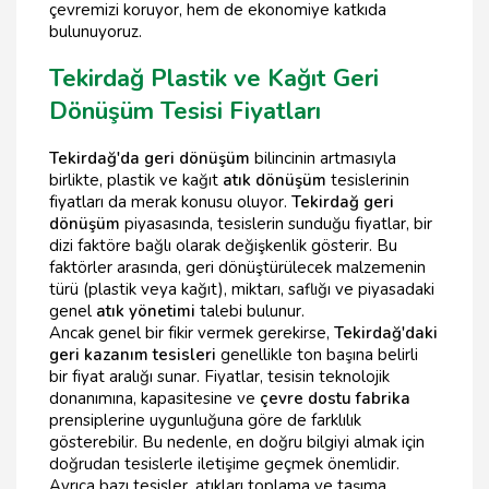
çevremizi koruyor, hem de ekonomiye katkıda
bulunuyoruz.
Tekirdağ Plastik ve Kağıt Geri
Dönüşüm Tesisi Fiyatları
Tekirdağ'da geri dönüşüm
bilincinin artmasıyla
birlikte, plastik ve kağıt
atık dönüşüm
tesislerinin
fiyatları da merak konusu oluyor.
Tekirdağ geri
dönüşüm
piyasasında, tesislerin sunduğu fiyatlar, bir
dizi faktöre bağlı olarak değişkenlik gösterir. Bu
faktörler arasında, geri dönüştürülecek malzemenin
türü (plastik veya kağıt), miktarı, saflığı ve piyasadaki
genel
atık yönetimi
talebi bulunur.
Ancak genel bir fikir vermek gerekirse,
Tekirdağ'daki
geri kazanım tesisleri
genellikle ton başına belirli
bir fiyat aralığı sunar. Fiyatlar, tesisin teknolojik
donanımına, kapasitesine ve
çevre dostu fabrika
prensiplerine uygunluğuna göre de farklılık
gösterebilir. Bu nedenle, en doğru bilgiyi almak için
doğrudan tesislerle iletişime geçmek önemlidir.
Ayrıca bazı tesisler, atıkları toplama ve taşıma