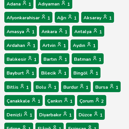
Adana
Adıyaman
1
1
Afyonkarahisar
Ağrı
Aksaray
1
1
1
Amasya
Ankara
Antalya
1
1
1
Ardahan
Artvin
Aydın
1
1
1
Balıkesir
Bartın
Batman
1
1
1
Bayburt
Bilecik
Bingöl
1
1
1
Bitlis
Bolu
Burdur
Bursa
1
1
1
1
Çanakkale
Çankırı
Çorum
1
1
2
Denizli
Diyarbakır
Düzce
1
1
1
Edirne
Elâzığ
Erzincan