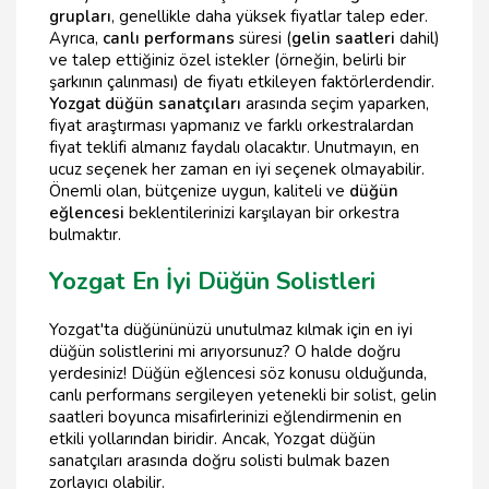
grupları
, genellikle daha yüksek fiyatlar talep eder.
Ayrıca,
canlı performans
süresi (
gelin saatleri
dahil)
ve talep ettiğiniz özel istekler (örneğin, belirli bir
şarkının çalınması) de fiyatı etkileyen faktörlerdendir.
Yozgat düğün sanatçıları
arasında seçim yaparken,
fiyat araştırması yapmanız ve farklı orkestralardan
fiyat teklifi almanız faydalı olacaktır. Unutmayın, en
ucuz seçenek her zaman en iyi seçenek olmayabilir.
Önemli olan, bütçenize uygun, kaliteli ve
düğün
eğlencesi
beklentilerinizi karşılayan bir orkestra
bulmaktır.
Yozgat En İyi Düğün Solistleri
Yozgat'ta düğününüzü unutulmaz kılmak için en iyi
düğün solistlerini mi arıyorsunuz? O halde doğru
yerdesiniz! Düğün eğlencesi söz konusu olduğunda,
canlı performans sergileyen yetenekli bir solist, gelin
saatleri boyunca misafirlerinizi eğlendirmenin en
etkili yollarından biridir. Ancak, Yozgat düğün
sanatçıları arasında doğru solisti bulmak bazen
zorlayıcı olabilir.