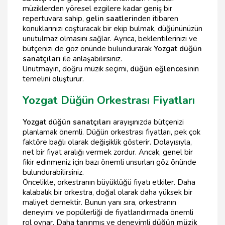
müziklerden yöresel ezgilere kadar geniş bir
repertuvara sahip,
gelin saatleri
nden itibaren
konuklarınızı coşturacak bir ekip bulmak, düğününüzün
unutulmaz olmasını sağlar. Ayrıca, beklentilerinizi ve
bütçenizi de göz önünde bulundurarak
Yozgat düğün
sanatçıları
ile anlaşabilirsiniz.
Unutmayın, doğru müzik seçimi,
düğün eğlencesi
nin
temelini oluşturur.
Yozgat Düğün Orkestrası Fiyatları
Yozgat düğün sanatçıları
arayışınızda bütçenizi
planlamak önemli. Düğün orkestrası fiyatları, pek çok
faktöre bağlı olarak değişiklik gösterir. Dolayısıyla,
net bir fiyat aralığı vermek zordur. Ancak, genel bir
fikir edinmeniz için bazı önemli unsurları göz önünde
bulundurabilirsiniz.
Öncelikle, orkestranın büyüklüğü fiyatı etkiler. Daha
kalabalık bir orkestra, doğal olarak daha yüksek bir
maliyet demektir. Bunun yanı sıra, orkestranın
deneyimi ve popülerliği de fiyatlandırmada önemli
rol oynar. Daha tanınmış ve deneyimli
düğün müzik