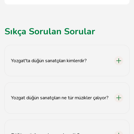
Sıkça Sorulan Sorular
Yozgat'ta düğün sanatçıları kimlerdir?
Yozgat'ta düğün sanatçıları arasında yerel müzik
grupları, solistler ve DJ'ler bulunmaktadır.
Yozgat düğün sanatçıları ne tür müzikler çalıyor?
Yozgat düğün sanatçıları genellikle Türk halk müziği,
pop müzik ve dans müzikleri çalmaktadır.