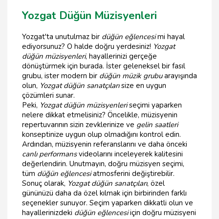
Yozgat Düğün Müzisyenleri
Yozgat'ta unutulmaz bir
düğün eğlencesi
mi hayal
ediyorsunuz? O halde doğru yerdesiniz!
Yozgat
düğün müzisyenleri
, hayallerinizi gerçeğe
dönüştürmek için burada. İster geleneksel bir fasıl
grubu, ister modern bir
düğün müzik grubu
arayışında
olun,
Yozgat düğün sanatçıları
size en uygun
çözümleri sunar.
Peki,
Yozgat düğün müzisyenleri
seçimi yaparken
nelere dikkat etmelisiniz? Öncelikle, müzisyenin
repertuvarının sizin zevklerinize ve
gelin saatleri
konseptinize uygun olup olmadığını kontrol edin.
Ardından, müzisyenin referanslarını ve daha önceki
canlı performans
videolarını inceleyerek kalitesini
değerlendirin. Unutmayın, doğru müzisyen seçimi,
tüm
düğün eğlencesi
atmosferini değiştirebilir.
Sonuç olarak,
Yozgat düğün sanatçıları
, özel
gününüzü daha da özel kılmak için birbirinden farklı
seçenekler sunuyor. Seçim yaparken dikkatli olun ve
hayallerinizdeki
düğün eğlencesi
için doğru müzisyeni