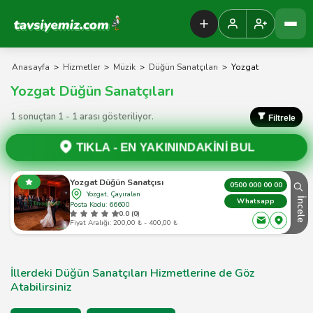
Tavsiyemiz Anasayfa
Anasayfa
>
Hizmetler
>
Müzik
>
Düğün Sanatçıları
>
Yozgat
Yozgat Düğün Sanatçıları
1 sonuçtan 1 - 1 arası gösteriliyor.
Filtrele
TIKLA -
EN YAKININDAKİNİ BUL
Yozgat Düğün Sanatçısı
0500 000 00 00
Yozgat, Çayıralan
İncele
Whatsapp
Posta Kodu: 66600
0.0 (0)
Fiyat Aralığı: 200,00 ₺ - 400,00 ₺
İllerdeki Düğün Sanatçıları Hizmetlerine de Göz
Atabilirsiniz