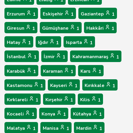
1
1
1
Erzurum
Eskişehir
Gaziantep
1
1
1
Giresun
Gümüşhane
Hakkâri
1
1
1
Hatay
Iğdır
Isparta
1
1
1
İstanbul
İzmir
Kahramanmaraş
1
1
1
Karabük
Karaman
Kars
1
1
1
Kastamonu
Kayseri
Kırıkkale
1
1
1
Kırklareli
Kırşehir
Kilis
1
1
1
Kocaeli
Konya
Kütahya
1
1
1
Malatya
Manisa
Mardin
1
1
1