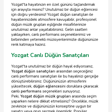
Yozgat'ta hayatınızın en özel gününü taçlandırmak
için arayışta mısınız? Unutulmaz bir düğün eğlencesi
için doğru yerdesiniz! Yozgat düğün sanatçıları ile
hayallerinizdeki atmosfere kavuşabilir, profesyonel
düğün müzik grupları eşliğinde misafirlerinize
unutulmaz anlar yaşatabilirsiniz. Gelin saatleri
yaklaşırken, canlı performans seçeneklerimiz ve
birbirinden yetenekli müzisyenlerimizle düğününüze
renk katmaya hazırız.
Yozgat Canlı Düğün Sanatçıları
Yozgat'ta unutulmaz bir düğün hayal ediyorsanız,
Yozgat düğün sanatçıları
arasından seçeceğiniz
canlı performans sanatçıları ile bu hayalinizi gerçeğe
dönüştürebilirsiniz. Düğününüzün atmosferini
yükseltecek,
düğün eğlencesi
ni doruklara çıkaracak
canlı performans
seçenekleri sunuyoruz.
Peki,
Yozgat düğün müzik grupları
arasında seçim
yaparken nelere dikkat etmelisiniz? Öncelikle, müzik
zevkinize ve düğününüzün konseptine uygun bir
sanatçı veya grup seçmek önemlidir. Popüler