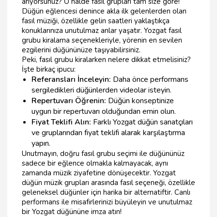
arıyorsunuz? O halde fasıl grupları tam size göre!
Düğün eğlencesi denince akla ilk gelenlerden olan
fasıl müziği, özellikle gelin saatleri yaklaştıkça
konuklarınıza unutulmaz anlar yaşatır. Yozgat fasıl
grubu kiralama seçenekleriyle, yörenin en sevilen
ezgilerini düğününüze taşıyabilirsiniz.
Peki, fasıl grubu kiralarken nelere dikkat etmelisiniz?
İşte birkaç ipucu:
Referansları İnceleyin:
Daha önce performans
sergiledikleri düğünlerden videolar isteyin.
Repertuvarı Öğrenin:
Düğün konseptinize
uygun bir repertuvarı olduğundan emin olun.
Fiyat Teklifi Alın:
Farklı Yozgat düğün sanatçıları
ve gruplarından fiyat teklifi alarak karşılaştırma
yapın.
Unutmayın, doğru fasıl grubu seçimi ile düğününüz
sadece bir eğlence olmakla kalmayacak, aynı
zamanda müzik ziyafetine dönüşecektir. Yozgat
düğün müzik grupları arasında fasıl seçeneği, özellikle
geleneksel düğünler için harika bir alternatiftir. Canlı
performans ile misafirlerinizi büyüleyin ve unutulmaz
bir Yozgat düğününe imza atın!