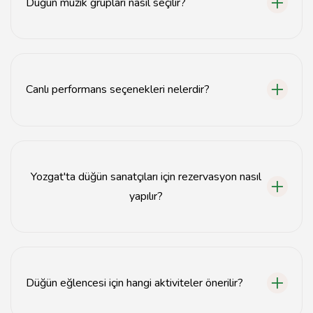
Düğün müzik grupları nasıl seçilir?
Düğün müzik grubu seçerken, müzik tarzı, deneyim ve
referanslara dikkat edilmelidir.
Canlı performans seçenekleri nelerdir?
Canlı performans seçenekleri arasında orkestra, solo
sanatçılar ve çeşitli müzik grupları bulunmaktadır.
Yozgat'ta düğün sanatçıları için rezervasyon nasıl
yapılır?
Yozgat'ta düğün sanatçıları için rezervasyon, sanatçının
iletişim bilgileri üzerinden doğrudan yapılabilmektedir.
Düğün eğlencesi için hangi aktiviteler önerilir?