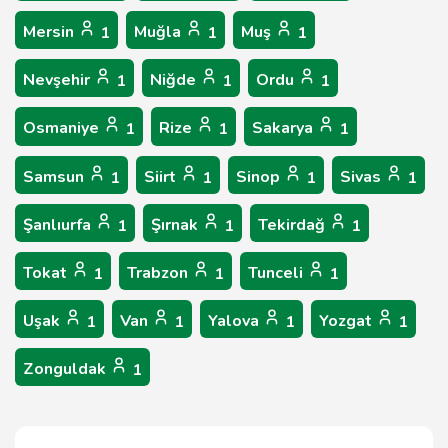
Mersin
Muğla
Muş
1
1
1
Nevşehir
Niğde
Ordu
1
1
1
Osmaniye
Rize
Sakarya
1
1
1
Samsun
Siirt
Sinop
Sivas
1
1
1
1
Şanlıurfa
Şırnak
Tekirdağ
1
1
1
Tokat
Trabzon
Tunceli
1
1
1
Uşak
Van
Yalova
Yozgat
1
1
1
1
Zonguldak
1