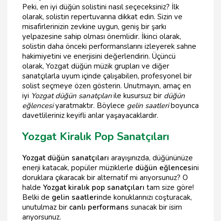
Peki, en iyi düğün solistini nasıl seçeceksiniz? İlk
olarak, solistin repertuvarına dikkat edin. Sizin ve
misafirlerinizin zevkine uygun, geniş bir şarkı
yelpazesine sahip olması önemlidir. İkinci olarak,
solistin daha önceki performanslarını izleyerek sahne
hakimiyetini ve enerjisini değerlendirin. Üçüncü
olarak, Yozgat düğün müzik grupları ve diğer
sanatçılarla uyum içinde çalışabilen, profesyonel bir
solist seçmeye özen gösterin. Unutmayın, amaç en
iyi
Yozgat düğün sanatçıları
ile kusursuz bir
düğün
eğlencesi
yaratmaktır. Böylece
gelin saatleri
boyunca
davetlileriniz keyifli anlar yaşayacaklardır.
Yozgat Kiralık Pop Sanatçıları
Yozgat düğün sanatçıları
arayışınızda, düğününüze
enerji katacak, popüler müziklerle
düğün eğlencesi
ni
doruklara çıkaracak bir alternatif mi arıyorsunuz? O
halde
Yozgat kiralık pop sanatçıları
tam size göre!
Belki de
gelin saatleri
nde konuklarınızı coşturacak,
unutulmaz bir
canlı performans
sunacak bir isim
arıyorsunuz.