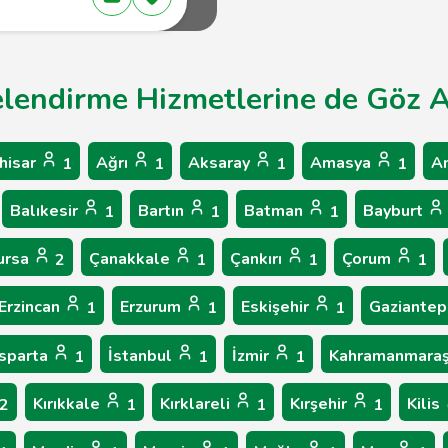
elendirme Hizmetlerine de Göz At
hisar
Ağrı
Aksaray
Amasya
A
1
1
1
1
Balıkesir
Bartın
Batman
Bayburt
1
1
1
ursa
Çanakkale
Çankırı
Çorum
2
1
1
1
Erzincan
Erzurum
Eskişehir
Gaziante
1
1
1
Isparta
İstanbul
İzmir
Kahramanmara
1
1
1
Kırıkkale
Kırklareli
Kırşehir
Kilis
2
1
1
1