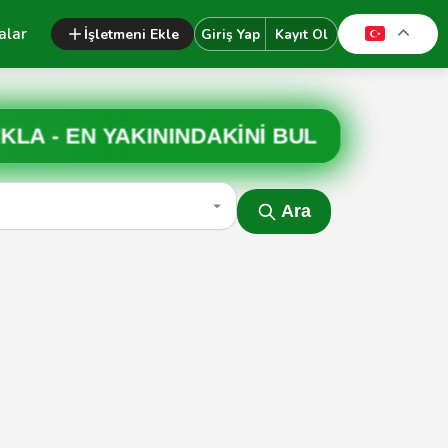
alar
İşletmeni Ekle
Giriş Yap
Kayıt Ol
IKLA -
EN YAKININDAKİNİ BUL
Ara