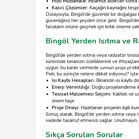
Hızlı Müdahale:
İhbarınızı aldıktan sonra
Kalıcı Çözümler:
Kaçağın kaynağını tespit
Dolayısıyla, Bingöl'de güvenilir bir doğalgaz 
güvenliğiniz her şeyden önce gelir. Bingöl'd
faciaların önüne geçmek için kritik öneme sahi
Bingöl Yerden Isıtma ve R
Bingöl'de yerden ısıtma veya radyatör tesis
sürecinde binanızın özelliklerine ve ihtiyaçl
uygun, bu kararı vermede
uzman proje pl
ekib
Peki, bu süreçte nelere dikkat ediyoruz? İşte
Isı Kaybı Hesapları:
Binanızın ısı kaybı do
Enerji Verimliliği:
Doğru projelendirme ile 
Tesisat Malzemesi Seçimi:
Kaliteli ve u
önem taşır.
Proje Onayı:
Hazırlanan projenin ilgili k
Sonuç olarak, Bingöl'de yerden ısıtma veya 
vadede tasarruf etmenizi sağlar. Unutmayın, 
Sıkça Sorulan Sorular