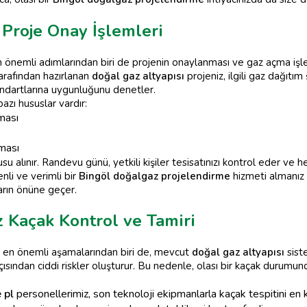
Proje Onay İşlemleri
n önemli adımlarından biri de projenin onaylanması ve gaz açma işl
arafından hazırlanan
doğal gaz altyapısı
projeniz, ilgili gaz dağıtım 
ndartlarına uygunluğunu denetler.
azı hususlar vardır:
ması
lması
alınır. Randevu günü, yetkili kişiler tesisatınızı kontrol eder ve her
enli ve verimli bir
Bingöl doğalgaz projelendirme
hizmeti almanız 
ların önüne geçer.
 Kaçak Kontrol ve Tamiri
n en önemli aşamalarından biri de, mevcut
doğal gaz altyapısı
siste
çısından ciddi riskler oluşturur. Bu nedenle, olası bir kaçak durumun
 pl
personellerimiz, son teknoloji ekipmanlarla kaçak tespitini en k