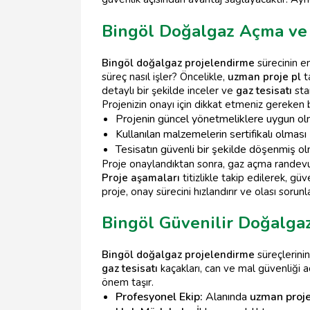
Bingöl Doğalgaz Açma ve 
Bingöl doğalgaz projelendirme
sürecinin e
süreç nasıl işler? Öncelikle,
uzman proje pl
t
detaylı bir şekilde inceler ve
gaz tesisatı
sta
Projenizin onayı için dikkat etmeniz gereken b
Projenin güncel yönetmeliklere uygun ol
Kullanılan malzemelerin sertifikalı olması
Tesisatın güvenli bir şekilde döşenmiş o
Proje onaylandıktan sonra, gaz açma randevusu 
Proje aşamaları
titizlikle takip edilerek, güv
proje, onay sürecini hızlandırır ve olası sorun
Bingöl Güvenilir Doğalgaz
Bingöl doğalgaz projelendirme
süreçlerini
gaz tesisatı
kaçakları, can ve mal güvenliği a
önem taşır.
Profesyonel Ekip:
Alanında
uzman proje