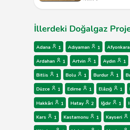
İllerdeki Doğalgaz Proj
Adana
Adıyaman
Afyonkara
1
1
Ardahan
Artvin
Aydın
1
1
1
Bitlis
Bolu
Burdur
B
1
1
1
Düzce
Edirne
Elâzığ
1
1
1
Hakkâri
Hatay
Iğdır
1
2
1
Kars
Kastamonu
Kayseri
1
1