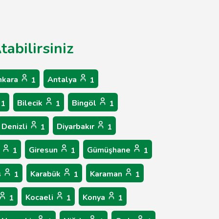
abilirsiniz
nkara
Antalya
1
1
Bilecik
Bingöl
1
1
1
Denizli
Diyarbakır
1
1
p
Giresun
Gümüşhane
1
1
1
ş
Karabük
Karaman
1
1
1
Kocaeli
Konya
1
1
1