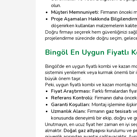
olun.
Müşteri Memnuniyeti:
Firmanın önceki müş
Proje Aşamaları Hakkında Bilgilendir
döşenirken kullanılan malzemelerin kalitesi
Doğru firmayı seçerek hem güvenliğinizi sağl
projelendirme sürecinde doğru seçim, geleceğ
Bingöl En Uygun Fiyatlı 
Bingöl'de en uygun fiyatlı kombi ve kazan monta
sistemini yenilemek veya kurmak önemli bir i
büyük önem taşır.
Peki, uygun fiyatlı kombi ve kazan montajı hizm
Fiyat Araştırması:
Farklı firmalardan fiyat
Referans Kontrolü:
Firmanın daha önceki 
Garanti Koşulları:
Montaj işlemine ilişkin
Uzmanlık Alanı:
Firmanın
gaz tesisatı
ve
konusunda deneyimli bir ekip, doğru ve güve
Unutmayın, en ucuz fiyat her zaman en iyi se
almaktır.
Doğal gaz altyapısı
kurulumu ve
p
güvenlik açısından avantaj sağlayacaktır. Ayrı