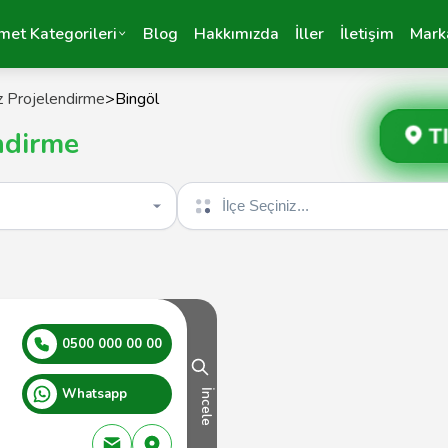
met Kategorileri
Blog
Hakkımızda
İller
İletişim
Mark
 Projelendirme
>
Bingöl
T
ndirme
İlçe seçin
0500 000 00 00
Whatsapp
İncele