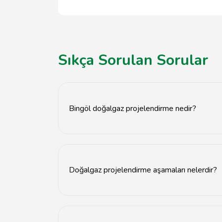
Sıkça Sorulan Sorular
Bingöl doğalgaz projelendirme nedir?
Bingöl doğalgaz projelendirme, doğal gaz alty
Doğalgaz projelendirme aşamaları nelerdir?
Projelendirme aşamaları; ihtiyaç analizi, tasarı