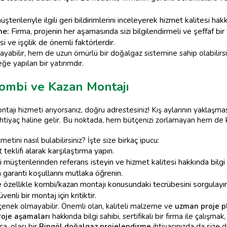
terileriyle ilgili geri bildirimlerini inceleyerek hizmet kalitesi hakkı
me:
Firma, projenin her aşamasında sizi bilgilendirmeli ve şeffaf bir
 ve işçilik de önemli faktörlerdir.
ayabilir, hem de uzun ömürlü bir doğalgaz sistemine sahip olabilirs
e yapılan bir yatırımdır.
Kombi ve Kazan Montajı
jı hizmeti arıyorsanız, doğru adrestesiniz! Kış aylarının yaklaşmasıyl
htiyaç haline gelir. Bu noktada, hem bütçenizi zorlamayan hem de ka
etini nasıl bulabilirsiniz? İşte size birkaç ipucu:
 teklifi alarak karşılaştırma yapın.
müşterilerinden referans isteyin ve hizmet kalitesi hakkında bilgi 
 garanti koşullarını mutlaka öğrenin.
 özellikle kombi/kazan montajı konusundaki tecrübesini sorgulayı
nli bir montaj için kritiktir.
çenek olmayabilir. Önemli olan, kaliteli malzeme ve
uzman proje p
roje aşamaları
hakkında bilgi sahibi, sertifikalı bir firma ile çalı
ca, olası bir
Bingöl doğalgaz projelendirme
ihtiyacınızda da size d