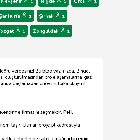
Nevşehir
Niğde
Ordu
1
1
1
Şanlıurfa
Şırnak
1
1
Yozgat
Zonguldak
1
1
doğru yerdesiniz! Bu blog yazımızda, Bingöl
sı oluşturulmasından proje aşamalarına, gaz
aceranıza başlamadan önce mutlaka okuyun!
lendirme firmasını seçmektir. Peki,
önem taşır. Uzman proje pl kadrosuyla
 ve yetki belgelerine sahip olduğundan emin