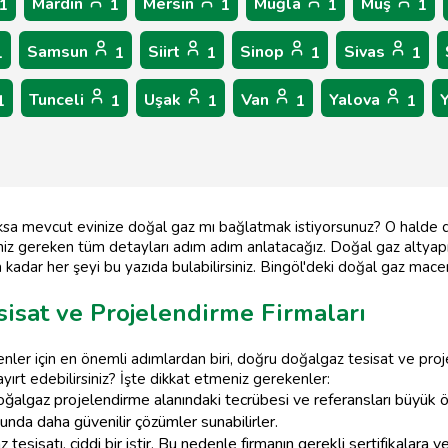
Mardin
Mersin
Muğla
Muş
1
1
1
1
1
Samsun
Siirt
Sinop
Sivas
1
1
1
1
1
Tunceli
Uşak
Van
Yalova
1
1
1
1
1
oksa mevcut evinize doğal gaz mı bağlatmak istiyorsunuz? O halde 
niz gereken tüm detayları adım adım anlatacağız. Doğal gaz altyapı
 kadar her şeyi bu yazıda bulabilirsiniz. Bingöl'deki doğal gaz m
sisat ve Projelendirme Firmaları
er için en önemli adımlardan biri, doğru doğalgaz tesisat ve proje
ayırt edebilirsiniz? İşte dikkat etmeniz gerekenler:
ğalgaz projelendirme alanındaki tecrübesi ve referansları büyük 
sunda daha güvenilir çözümler sunabilirler.
tesisatı, ciddi bir iştir. Bu nedenle firmanın gerekli sertifikalara