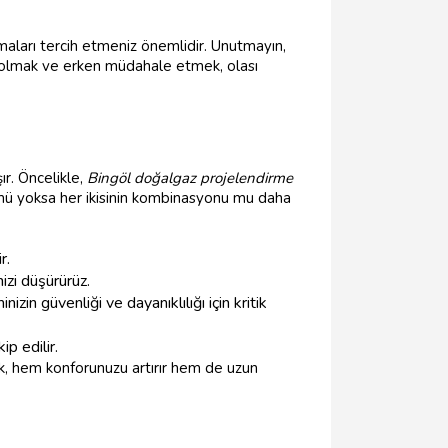
irmaları tercih etmeniz önemlidir. Unutmayın,
i olmak ve erken müdahale etmek, olası
r. Öncelikle,
Bingöl doğalgaz projelendirme
r mü yoksa her ikisinin kombinasyonu mu daha
r.
izi düşürürüz.
nizin güvenliği ve dayanıklılığı için kritik
kip edilir.
k, hem konforunuzu artırır hem de uzun