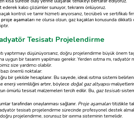
 en kısa sürede olay yerine ulaşarak tehlikeyi bertaraf ediyoruz.
 ederek kalıcı çözümler sunuyor, tekrarını önlüyoruz.
kaçak kontrol ve tamir hizmeti arıyorsanız, tecrübeli ve sertifikalı f
e
proje aşamaları
ne olursa olsun, gaz kaçakları konusunda dikkatl
ptir.
adyatör Tesisatı Projelendirme
atı yaptırmayı düşünüyorsanız, doğru projelendirme büyük önem taşı
arına uygun bir tasarım yapılması gerekir. Yerden ısıtma mı, radyatö
imiz size yardımcı olabilir.
 bazı önemli noktalar:
ğru bir şekilde hesaplanır. Bu sayede, ideal ısıtma sistemi belirleni
enerji verimliliğini artırır, böylece
doğal gaz altyapısı
maliyetlerin
zun ömürlü tesisat malzemeleri tercih edilir. Bu,
gaz tesisatı
sistemi
urumlar tarafından onaylanması sağlanır.
Proje aşamaları
titizlikle ta
radyatör tesisatı projelendirme sürecinde profesyonel destek alma
doğru projelendirme, sorunsuz bir ısınma sisteminin temelidir.