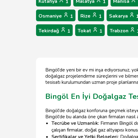
Kütahya
Malatya
Manisa
1
1
Osmaniye
Rize
Sakarya
1
1
Tekirdağ
Tokat
Trabzon
1
1
Bingöl'de yeni bir ev mi inşa ediyorsunuz, y
doğalgaz projelendirme süreçlerini ve bilme
tesisatı kurulumundan uzman proje planlarına
Bingöl En İyi Doğalgaz Te
Bingöl'de doğalgaz konforuna geçmek isteyenl
Bingöl'de bu alanda öne çıkan firmaları nasıl 
Tecrübe ve Uzmanlık:
Firmanın Bingöl do
çalışan firmalar, doğal gaz altyapısı konu
Sertifikalar ve Yetki Belgeleri:
Doğalgaz 