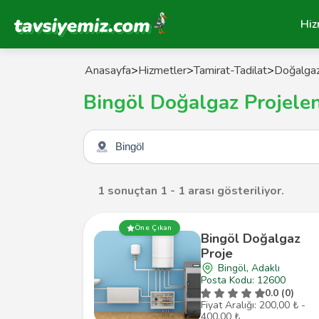
Tavsiyemiz Anasayfa
Hiz
Anasayfa
>
Hizmetler
>
Tamirat-Tadilat
>
Doğalgaz
Bingöl Doğalgaz Projele
Şehir seçin
1 sonuçtan 1 - 1 arası gösteriliyor.
Öne Çıkan
Bingöl Doğalgaz
Proje
Bingöl, Adaklı
Posta Kodu: 12600
0.0 (0)
Fiyat Aralığı: 200,00 ₺ -
400,00 ₺