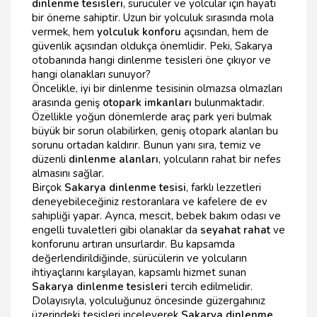
dinlenme tesisleri
, sürücüler ve yolcular için hayati
bir öneme sahiptir. Uzun bir yolculuk sırasında mola
vermek, hem
yolculuk konforu
açısından, hem de
güvenlik açısından oldukça önemlidir. Peki, Sakarya
otobanında hangi dinlenme tesisleri öne çıkıyor ve
hangi olanakları sunuyor?
Öncelikle, iyi bir dinlenme tesisinin olmazsa olmazları
arasında geniş
otopark imkanları
bulunmaktadır.
Özellikle yoğun dönemlerde araç park yeri bulmak
büyük bir sorun olabilirken, geniş otopark alanları bu
sorunu ortadan kaldırır. Bunun yanı sıra, temiz ve
düzenli
dinlenme alanları
, yolcuların rahat bir nefes
almasını sağlar.
Birçok
Sakarya dinlenme tesisi
, farklı lezzetleri
deneyebileceğiniz restoranlara ve kafelere de ev
sahipliği yapar. Ayrıca, mescit, bebek bakım odası ve
engelli tuvaletleri gibi olanaklar da
seyahat rahat
ve
konforunu artıran unsurlardır. Bu kapsamda
değerlendirildiğinde, sürücülerin ve yolcuların
ihtiyaçlarını karşılayan, kapsamlı hizmet sunan
Sakarya dinlenme tesisleri
tercih edilmelidir.
Dolayısıyla, yolculuğunuz öncesinde güzergahınız
üzerindeki tesisleri inceleyerek
Sakarya dinlenme