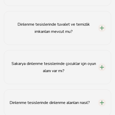
Sakarya dinlenme tesislerinde çeşitli yerel ve
uluslararası yemek seçenekleri sunulmaktadır.
Dinlenme tesislerinde tuvalet ve temizlik
imkanları mevcut mu?
Evet, tüm dinlenme tesislerinde temiz tuvalet ve
hijyenik alanlar bulunmaktadır.
Sakarya dinlenme tesislerinde çocuklar için oyun
alanı var mı?
Evet, birçok Sakarya dinlenme tesisinde çocuklar için
güvenli oyun alanları mevcuttur.
Dinlenme tesislerinde dinlenme alanları nasıl?