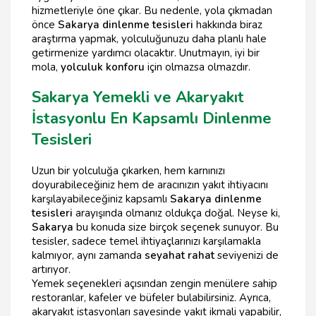
hizmetleriyle öne çıkar. Bu nedenle, yola çıkmadan
önce
Sakarya dinlenme tesisleri
hakkında biraz
araştırma yapmak, yolculuğunuzu daha planlı hale
getirmenize yardımcı olacaktır. Unutmayın, iyi bir
mola,
yolculuk konforu
için olmazsa olmazdır.
Sakarya Yemekli ve Akaryakıt
İstasyonlu En Kapsamlı Dinlenme
Tesisleri
Uzun bir yolculuğa çıkarken, hem karnınızı
doyurabileceğiniz hem de aracınızın yakıt ihtiyacını
karşılayabileceğiniz kapsamlı
Sakarya dinlenme
tesisleri
arayışında olmanız oldukça doğal. Neyse ki,
Sakarya
bu konuda size birçok seçenek sunuyor. Bu
tesisler, sadece temel ihtiyaçlarınızı karşılamakla
kalmıyor, aynı zamanda
seyahat rahat
seviyenizi de
artırıyor.
Yemek seçenekleri açısından zengin menülere sahip
restoranlar, kafeler ve büfeler bulabilirsiniz. Ayrıca,
akaryakıt istasyonları sayesinde yakıt ikmali yapabilir,