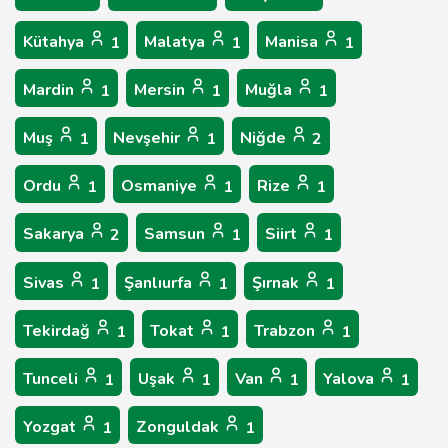
Kütahya
Malatya
Manisa
1
1
1
Mardin
Mersin
Muğla
1
1
1
Muş
Nevşehir
Niğde
1
1
2
Ordu
Osmaniye
Rize
1
1
1
Sakarya
Samsun
Siirt
2
1
1
Sivas
Şanlıurfa
Şırnak
1
1
1
Tekirdağ
Tokat
Trabzon
1
1
1
Tunceli
Uşak
Van
Yalova
1
1
1
1
Yozgat
Zonguldak
1
1