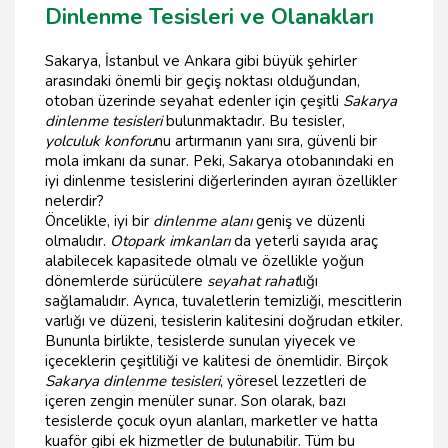
Dinlenme Tesisleri ve Olanakları
Sakarya, İstanbul ve Ankara gibi büyük şehirler
arasındaki önemli bir geçiş noktası olduğundan,
otoban üzerinde seyahat edenler için çeşitli
Sakarya
dinlenme tesisleri
bulunmaktadır. Bu tesisler,
yolculuk konforu
nu artırmanın yanı sıra, güvenli bir
mola imkanı da sunar. Peki, Sakarya otobanındaki en
iyi dinlenme tesislerini diğerlerinden ayıran özellikler
nelerdir?
Öncelikle, iyi bir
dinlenme alanı
geniş ve düzenli
olmalıdır.
Otopark imkanları
da yeterli sayıda araç
alabilecek kapasitede olmalı ve özellikle yoğun
dönemlerde sürücülere
seyahat rahat
lığı
sağlamalıdır. Ayrıca, tuvaletlerin temizliği, mescitlerin
varlığı ve düzeni, tesislerin kalitesini doğrudan etkiler.
Bununla birlikte, tesislerde sunulan yiyecek ve
içeceklerin çeşitliliği ve kalitesi de önemlidir. Birçok
Sakarya dinlenme tesisleri
, yöresel lezzetleri de
içeren zengin menüler sunar. Son olarak, bazı
tesislerde çocuk oyun alanları, marketler ve hatta
kuaför gibi ek hizmetler de bulunabilir. Tüm bu