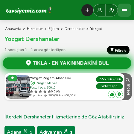
Tavsiyemiz Anasayfa
Anasayfa
>
Hizmetler
>
Eğitim
>
Dershaneler
>
Yozgat
Yozgat Dershaneler
1 sonuçtan 1 - 1 arası gösteriliyor.
Filtrele
TIKLA -
EN YAKININDAKİNİ BUL
Yozgat Pegem Akademi
0555 066 40 66
Yozgat, Merkez
İncele
Whatsapp
Posta Kodu: 66010
0.0 (0)
Fiyat Aralığı: 200,00 ₺ - 400,00 ₺
İllerdeki Dershaneler Hizmetlerine de Göz Atabilirsiniz
Adana
Adıyaman
1
1