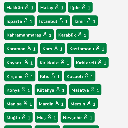
Hakkâri
Hatay
Iğdır
1
1
1
Isparta
İstanbul
İzmir
1
1
1
Kahramanmaraş
Karabük
1
1
Karaman
Kars
Kastamonu
1
1
1
Kayseri
Kırıkkale
Kırklareli
1
1
1
Kırşehir
Kilis
Kocaeli
1
1
1
Konya
Kütahya
Malatya
1
1
1
Manisa
Mardin
Mersin
1
1
1
Muğla
Muş
Nevşehir
1
1
1