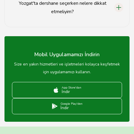
Yozgat'ta dershane seçerken nelere dikkat
etmeliyim?
Dershane seçerken eğitmen kalitesi, başarı oranları,
öğrenci yorumları ve fiyatları dikkate alınmalıdır.
Mobil Uygulamamızı İndirin
Size en yakın hizmetleri ve işletmeleri kolayca keşfetmek
için uygulamamızı kullanın.
App Store'dan
İndir
Google Play'den
İndir