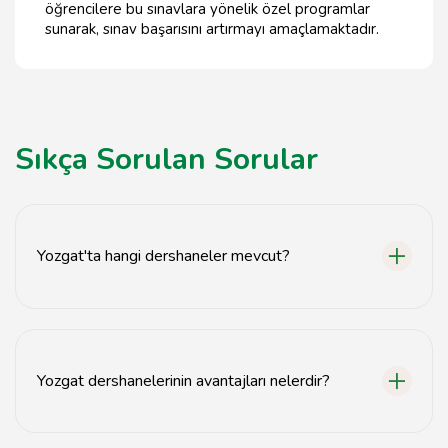
öğrencilere bu sınavlara yönelik özel programlar
sunarak, sınav başarısını artırmayı amaçlamaktadır.
Sıkça Sorulan Sorular
Yozgat'ta hangi dershaneler mevcut?
Yozgat'ta birçok dershane bulunmaktadır. Bunlar
arasında özel dershaneler ve devlet destekli eğitim
merkezleri yer almaktadır.
Yozgat dershanelerinin avantajları nelerdir?
Yozgat dershaneleri, bireysel ilgi, küçük sınıf mevcudu