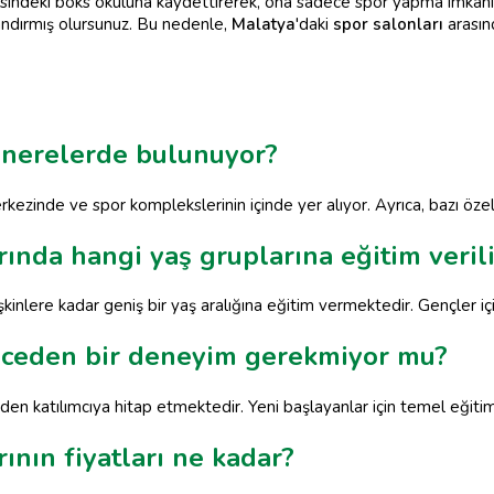
indeki boks okuluna kaydettirerek, ona sadece spor yapma imkan
azandırmış olursunuz. Bu nedenle,
Malatya
'daki
spor salonları
arasın
 nerelerde bulunuyor?
rkezinde ve spor komplekslerinin içinde yer alıyor. Ayrıca, bazı öze
ında hangi yaş gruplarına eğitim veril
şkinlere kadar geniş bir yaş aralığına eğitim vermektedir. Gençler i
önceden bir deneyim gerekmiyor mu?
eden katılımcıya hitap etmektedir. Yeni başlayanlar için temel eğit
ının fiyatları ne kadar?