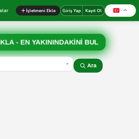
alar
İşletmeni Ekle
Giriş Yap
Kayıt Ol
IKLA -
EN YAKININDAKİNİ BUL
Ara