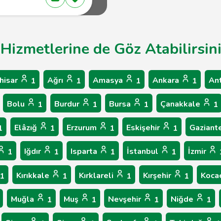
 Hizmetlerine de Göz Atabilirsin
hisar
Ağrı
Amasya
Ankara
An
1
1
1
1
Bolu
Burdur
Bursa
Çanakkale
1
1
1
1
Elâzığ
Erzurum
Eskişehir
Gaziant
1
1
1
1
Iğdır
Isparta
İstanbul
İzmir
1
1
1
1
Kırıkkale
Kırklareli
Kırşehir
Koca
1
1
1
1
Muğla
Muş
Nevşehir
Niğde
1
1
1
1