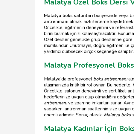
Malatya Özel Boks Dersi 
Malatya boks salonları
bünyesinde veya bağı
antrenmanı
almak, hızlı ilerleme kaydetmek v
Öncelikle, eğitmenin deneyimini ve referansl
birini bulmak işinizi kolaylaştıracaktır. Bunun
Özel dersler genellikle grup derslerine göre da
mümkündür. Unutmayın, doğru eğitmen ile çalı
yardımcı olabilecek birçok seçeneğe sahiptir.
Malatya Profesyonel Boks
Malatya'da profesyonel
boks antrenmanı
alm
ulaşmanızda kritik bir rol oynar. Bu nedenle,
Öncelikle, salonun deneyimli ve sertifikalı a
hedeflerinize uygun olup olmadığını değerlend
antrenmanı
ve sparring imkanları sunar. Ayrıc
yaparken, antrenman saatlerinin size uygun 
önemli adımdır. Sonuç olarak,
Malatya boks s
Malatya Kadınlar İçin Bok