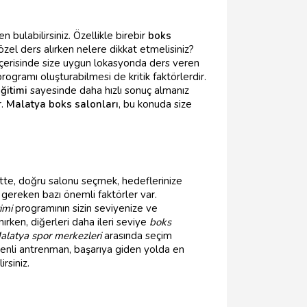
bulabilirsiniz. Özellikle birebir
boks
özel ders alırken nelere dikkat etmelisiniz?
çerisinde size uygun lokasyonda ders veren
programı oluşturabilmesi de kritik faktörlerdir.
ğitimi
sayesinde daha hızlı sonuç almanız
r.
Malatya boks salonları
, bu konuda size
tte, doğru salonu seçmek, hedeflerinize
gereken bazı önemli faktörler var.
imi
programının sizin seviyenize ve
rken, diğerleri daha ileri seviye
boks
alatya spor merkezleri
arasında seçim
enli antrenman, başarıya giden yolda en
rsiniz.