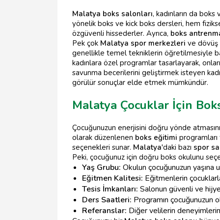
Malatya boks salonları
, kadınların da boks 
yönelik boks ve kick boks dersleri, hem fizik
özgüvenli hissederler. Ayrıca,
boks antrenm
Pek çok
Malatya spor merkezleri
ve dövüş s
genellikle temel tekniklerin öğretilmesiyle 
kadınlara özel programlar tasarlayarak, onlar
savunma becerilerini geliştirmek isteyen kadı
görülür sonuçlar elde etmek mümkündür.
Malatya Çocuklar İçin Boks
Çocuğunuzun enerjisini doğru yönde atmasını v
olarak düzenlenen
boks eğitimi
programları 
seçenekleri sunar.
Malatya
'daki bazı
spor sa
Peki, çocuğunuz için doğru boks okulunu seçe
Yaş Grubu:
Okulun çocuğunuzun yaşına uy
Eğitmen Kalitesi:
Eğitmenlerin çocuklarl
Tesis İmkanları:
Salonun güvenli ve hijy
Ders Saatleri:
Programın çocuğunuzun oku
Referanslar:
Diğer velilerin deneyimlerin