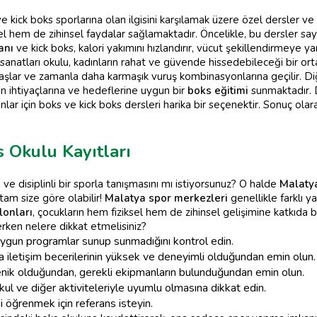
ve kick boks sporlarına olan ilgisini karşılamak üzere özel dersler v
sel hem de zihinsel faydalar sağlamaktadır. Öncelikle, bu dersler sa
anı
ve kick boks, kalori yakımını hızlandırır, vücut şekillendirmeye ya
anatları okulu, kadınların rahat ve güvende hissedebileceği bir o
başlar ve zamanla daha karmaşık vuruş kombinasyonlarına geçilir. D
ın ihtiyaçlarına ve hedeflerine uygun bir
boks eğitimi
sunmaktadır. 
nlar için boks ve kick boks dersleri harika bir seçenektir. Sonuç ola
 Okulu Kayıtları
e disiplinli bir sporla tanışmasını mı istiyorsunuz? O halde
Malatya
tam size göre olabilir!
Malatya spor merkezleri
genellikle farklı 
lonları
, çocukların hem fiziksel hem de zihinsel gelişimine katkıda 
rken nelere dikkat etmelisiniz?
gun programlar sunup sunmadığını kontrol edin.
a iletişim becerilerinin yüksek ve deneyimli olduğundan emin olun.
enik olduğundan, gerekli ekipmanların bulunduğundan emin olun.
l ve diğer aktiviteleriyle uyumlu olmasına dikkat edin.
i öğrenmek için referans isteyin.