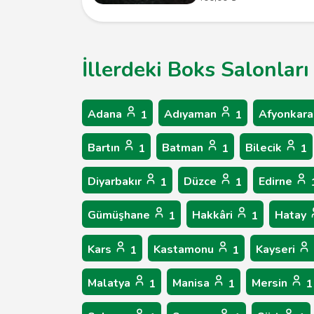
İllerdeki Boks Salonları
Adana
Adıyaman
Afyonkara
1
1
Bartın
Batman
Bilecik
1
1
1
Diyarbakır
Düzce
Edirne
1
1
Gümüşhane
Hakkâri
Hatay
1
1
Kars
Kastamonu
Kayseri
1
1
Malatya
Manisa
Mersin
1
1
1