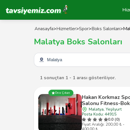
Tavsiyemiz Anasayfa
Hiz
Anasayfa
>
Hizmetler
>
Spor
>
Boks Salonları
>
Mal
Malatya Boks Salonları
Şehir seçin
1 sonuçtan 1 - 1 arası gösteriliyor.
Öne Çıkan
Hakan Korkmaz Sp
Salonu Fitness-Bok
Malatya, Yeşilyurt
Posta Kodu: 44915
0.0 (0)
Fiyat Aralığı: 200,00 ₺ -
400,00 ₺