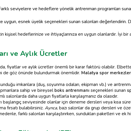
arklı seviyelere ve hedeflere yönelik antrenman programları suna
e uygun, esnek üyelik seçenekleri sunan salonları değerlendirin. 
in kişisel hedeflerinize ve ihtiyaçlarınıza en uygun olanlardır. İyi bir 
rı ve Aylık Ücretler
 fiyatlar ve aylık ücretler önemli bir karar faktörü olabilir. Elbett
ini de göz önünde bulundurmak önemlidir.
Malatya spor merkezler
sunduğu imkanlara (duş, soyunma odaları, ekipman vb.) ve antrenman 
pmanlara sahip ve bireysel
boks antrenmanı
seçenekleri sunan
s
lı salonlarda daha uygun fiyatlarla karşılaşmanız da olasıdır.
ı
başlangıç seviyesinde olanlar için deneme dersleri veya kısa süreli
 fırsatı bulabilirsiniz.
Ayrıca
, bazı salonlar da grup dersleri ve ö
denle, farklı salonları karşılaştırırken, sundukları paketleri ve e