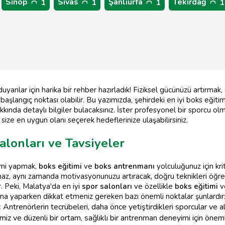
Sinop
Sivas
Şanlıurfa
Tekirdağ
1
1
1
1
yanlar için harika bir rehber hazırladık! Fiziksel gücünüzü artırmak, 
 başlangıç noktası olabilir. Bu yazımızda, şehirdeki en iyi boks eğit
kında detaylı bilgiler bulacaksınız. İster profesyonel bir sporcu o
 size en uygun olanı seçerek hedeflerinize ulaşabilirsiniz.
alonları ve Tavsiyeler
imi yapmak,
boks eğitimi
ve
boks antrenmanı
yolculuğunuz için kri
maz, aynı zamanda motivasyonunuzu artıracak, doğru teknikleri öğr
. Peki, Malatya'da en iyi
spor salonları
ve özellikle
boks eğitimi
v
a yaparken dikkat etmeniz gereken bazı önemli noktalar şunlardır
:
Antrenörlerin tecrübeleri, daha önce yetiştirdikleri sporcular ve aldı
iz ve düzenli bir ortam, sağlıklı bir antrenman deneyimi için öneml