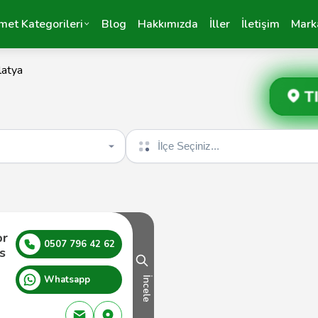
met Kategorileri
Blog
Hakkımızda
İller
İletişim
Mark
atya
T
İlçe seçin
or
0507 796 42 62
s
Whatsapp
İncele