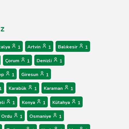
iz
talya
Artvin
Balıkesir
1
1
1
Çorum
Denizli
1
1
ep
Giresun
1
1
Karabük
Karaman
1
1
1
eli
Konya
Kütahya
1
1
1
Ordu
Osmaniye
1
1