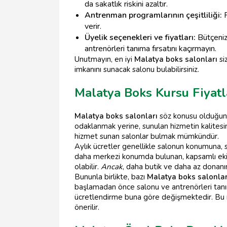
da sakatlık riskini azaltır.
Antrenman programlarının çeşitliliği:
F
verir.
Üyelik seçenekleri ve fiyatları:
Bütçeniz
antrenörleri tanıma fırsatını kaçırmayın.
Unutmayın, en iyi
Malatya boks salonları
siz
imkanını sunacak salonu bulabilirsiniz.
Malatya Boks Kursu Fiyatla
Malatya boks salonları
söz konusu olduğunda,
odaklanmak yerine, sunulan hizmetin kalites
hizmet sunan salonlar bulmak mümkündür.
Aylık ücretler genellikle salonun konumuna, 
daha merkezi konumda bulunan, kapsamlı eki
olabilir.
Ancak
, daha butik ve daha az donanım
Bununla birlikte, bazı
Malatya boks salonlar
başlamadan önce salonu ve antrenörleri tanıma
ücretlendirme buna göre değişmektedir. Bu ne
önerilir.