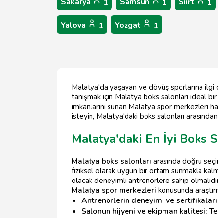
Sakarya
Samsun
Siirt
1
1
1
Yalova
Yozgat
1
1
Malatya'da yaşayan ve dövüş sporlarına ilgi du
tanışmak için Malatya boks salonları ideal bir
imkanlarını sunan Malatya spor merkezleri hak
isteyin, Malatya'daki boks salonları arasından
Malatya'daki En İyi Boks S
Malatya boks salonları
arasında doğru seç
fiziksel olarak uygun bir ortam sunmakla kal
olacak deneyimli antrenörlere sahip olmalıdır
Malatya spor merkezleri
konusunda araştırm
Antrenörlerin deneyimi ve sertifikaları
Salonun hijyeni ve ekipman kalitesi:
Tem