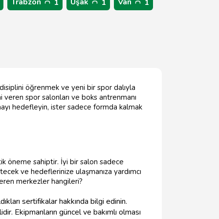
Trabzon
Uşak
Van
1
1
1
disiplini öğrenmek ve yeni bir spor dalıyla
imi veren spor salonları ve boks antrenmanı
lmayı hedefleyin, ister sadece formda kalmak
tik öneme sahiptir. İyi bir salon sadece
etecek ve hedeflerinize ulaşmanıza yardımcı
eren merkezler hangileri?
:
kları sertifikalar hakkında bilgi edinin.
idir. Ekipmanların güncel ve bakımlı olması