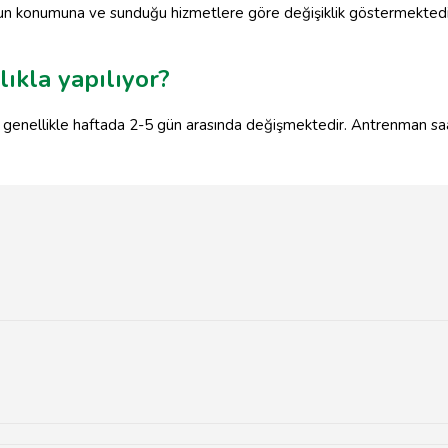
lonun konumuna ve sunduğu hizmetlere göre değişiklik göstermektedir
ıkla yapılıyor?
 genellikle haftada 2-5 gün arasında değişmektedir. Antrenman sa
merkezinde ve spor komplekslerinde yer almaktadır.