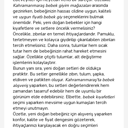
Kahramanmaraş bebek giyim mağazaları
arasında
gezinirken, bebeğinizin hassas cildine uygun, kaliteli
ve
uygun fiyatlı bebek giy
seçeneklerini bulmak
önemlidir. Peki, yeni doğan bebekler için hangi
kıyafetlere ve setlere öncelik vermelisiniz?
Öncelikle, zıbınlar en temel ihtiyaçlardandır. Pamuklu,
terletmeyen ve kolayca giydirilip çıkarılabilen zıbınları
tercih etmelisiniz. Daha sonra, tulumlar hem sıcak
tutar hem de bebeğinizin rahat hareket etmesini
sağlar. Özellikle çıtçıtlı tulumlar, alt değiştirme
işlemlerini kolaylaştırır.
Bunun yanı sıra, yeni doğan setleri de oldukça
pratiktir. Bu setler genellikle zıbın, tulum, şapka,
eldiven ve patikten oluşur.
Kahramanmaraş'ta bebek
alışveriş
yaparken, bu setleri değerlendirerek hem
zamandan tasarruf edebilir hem de uyumlu bir
görünüm elde edebilirsiniz. Elbette,
bebek kıyafetleri
seçimi yaparken mevsime uygun kumaşları tercih
etmeyi unutmayın.
Özetle, yeni doğan bebeğiniz için alışveriş yaparken
konfor, kalite ve fiyat dengesini gözeterek,
ihtiyaçlarınızı karşılayacak en doğru seçimleri