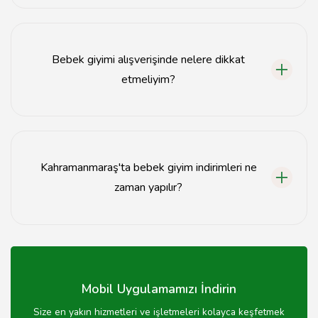
Kahramanmaraş'ta uygun fiyatlı bebek giyim mağazaları
arasında yerel butiklerin yanı sıra büyük zincir mağazalar
da bulunmaktadır.
Bebek giyimi alışverişinde nelere dikkat
etmeliyim?
Bebek giyimi alışverişinde kumaş kalitesi, beden uyumu
ve güvenlik standartlarına dikkat etmelisiniz.
Kahramanmaraş'ta bebek giyim indirimleri ne
zaman yapılır?
Kahramanmaraş'taki bebek giyim mağazalarında
genellikle sezon sonlarında ve özel günlerde indirimler
yapılmaktadır.
Mobil Uygulamamızı İndirin
Size en yakın hizmetleri ve işletmeleri kolayca keşfetmek