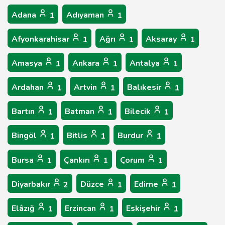
Adana
Adıyaman
1
1
Afyonkarahisar
Ağrı
Aksaray
1
1
1
Amasya
Ankara
Antalya
1
1
1
Ardahan
Artvin
Balıkesir
1
1
1
Bartın
Batman
Bilecik
1
1
1
Bingöl
Bitlis
Burdur
1
1
1
Bursa
Çankırı
Çorum
1
1
1
Diyarbakır
Düzce
Edirne
2
1
1
Elâzığ
Erzincan
Eskişehir
1
1
1