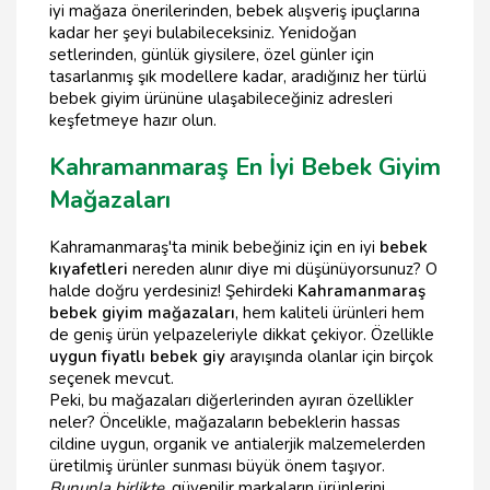
iyi mağaza önerilerinden, bebek alışveriş ipuçlarına
kadar her şeyi bulabileceksiniz. Yenidoğan
setlerinden, günlük giysilere, özel günler için
tasarlanmış şık modellere kadar, aradığınız her türlü
bebek giyim ürününe ulaşabileceğiniz adresleri
keşfetmeye hazır olun.
Kahramanmaraş En İyi Bebek Giyim
Mağazaları
Kahramanmaraş'ta minik bebeğiniz için en iyi
bebek
kıyafetleri
nereden alınır diye mi düşünüyorsunuz? O
halde doğru yerdesiniz! Şehirdeki
Kahramanmaraş
bebek giyim mağazaları
, hem kaliteli ürünleri hem
de geniş ürün yelpazeleriyle dikkat çekiyor. Özellikle
uygun fiyatlı bebek giy
arayışında olanlar için birçok
seçenek mevcut.
Peki, bu mağazaları diğerlerinden ayıran özellikler
neler? Öncelikle, mağazaların bebeklerin hassas
cildine uygun, organik ve antialerjik malzemelerden
üretilmiş ürünler sunması büyük önem taşıyor.
Bununla birlikte
, güvenilir markaların ürünlerini