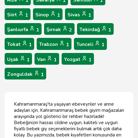
Rize
Sakarya
Samsun
1
1
1
Siirt
Sinop
Sivas
1
1
1
Şanlıurfa
Şırnak
Tekirdağ
1
2
1
Tokat
Trabzon
Tunceli
1
1
1
Uşak
Van
Yozgat
1
1
1
Zonguldak
1
Kahramanmaraş'ta yaşayan ebeveynler ve anne
adayları için, Kahramanmaraş bebek giyim mağazaları
arayışında yol gösterici bir rehber hazırladık!
Bebeğinizin hassas cildine uygun, kaliteli ve uygun
fiyatlı bebek giy seçeneklerini bulmak artık çok daha
kolay. Bu yazımızda, bebek kıyafetleri konusunda en