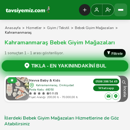
Tavsiyemiz Anasayfa
Anasayfa
>
Hizmetler
>
Giyim / Tekstil
>
Bebek Giyim Mağazaları
>
Kahramanmaraş
Kahramanmaraş Bebek Giyim Mağazaları
1 sonuçtan 1 - 1 arası gösteriliyor.
Filtrele
TIKLA -
EN YAKININDAKİNİ BUL
Nevva Baby & Kids
0506 386 54 49
Kahramanmaraş, Onikişubat
İncele
Whatsapp
Posta Kodu: 46050
0.0 (0)
Fiyat Aralığı: 200,00 ₺ - 70.000,00 ₺
İllerdeki Bebek Giyim Mağazaları Hizmetlerine de Göz
Atabilirsiniz