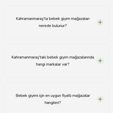
Kahramanmaraş'ta bebek giyim mağazaları
nerede bulunur?
Kahramanmaraş'ta bebek giyim mağazaları genellikle
şehir merkezinde ve alışveriş caddelerinde yer
almaktadır.
Kahramanmaraş'taki bebek giyim mağazalarında
hangi markalar var?
Kahramanmaraş'taki bebek giyim mağazalarında birçok
yerli ve uluslararası marka bulunmaktadır.
Bebek giyimi için en uygun fiyatlı mağazalar
hangileri?