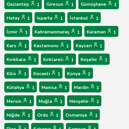
Gaziantep
Giresun
Gümüşhane
1
1
1
Hatay
Isparta
İstanbul
1
1
1
İzmir
Kahramanmaraş
Karaman
1
1
1
Kars
Kastamonu
Kayseri
1
1
1
Kırıkkale
Kırklareli
Kırşehir
1
1
1
Kilis
Kocaeli
Konya
1
1
2
Kütahya
Manisa
Mardin
1
1
1
Mersin
Muğla
Nevşehir
1
1
1
Niğde
Ordu
Osmaniye
1
1
1