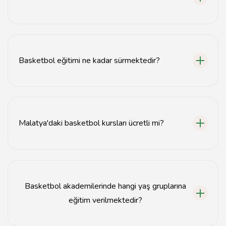
Basketbol akademilerine 7 yaş ve üzeri herkes
katılabilir, başlangıç seviyesinden profesyonel seviyeye
kadar eğitim verilmektedir.
Basketbol eğitimi ne kadar sürmektedir?
Basketbol eğitimi genellikle haftada 2-3 gün, her seans
1-2 saat sürmektedir.
Malatya'daki basketbol kursları ücretli mi?
Evet, Malatya'daki basketbol kursları genellikle
ücretlidir, ancak fiyatlar akademiden akademiye
değişiklik göstermektedir.
Basketbol akademilerinde hangi yaş gruplarına
eğitim verilmektedir?