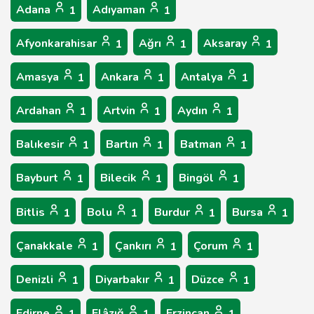
Adana
Adıyaman
1
1
Afyonkarahisar
Ağrı
Aksaray
1
1
1
Amasya
Ankara
Antalya
1
1
1
Ardahan
Artvin
Aydın
1
1
1
Balıkesir
Bartın
Batman
1
1
1
Bayburt
Bilecik
Bingöl
1
1
1
Bitlis
Bolu
Burdur
Bursa
1
1
1
1
Çanakkale
Çankırı
Çorum
1
1
1
Denizli
Diyarbakır
Düzce
1
1
1
Edirne
Elâzığ
Erzincan