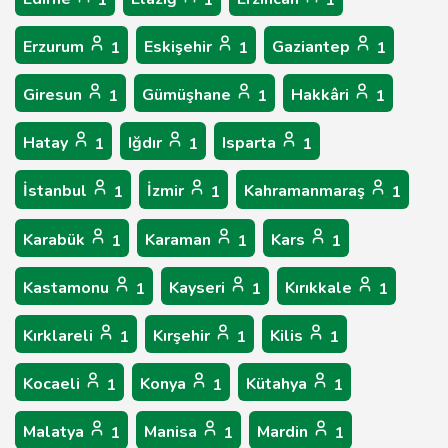
1
1
1
Erzurum
Eskişehir
Gaziantep
1
1
1
Giresun
Gümüşhane
Hakkâri
1
1
1
Hatay
Iğdır
Isparta
1
1
1
İstanbul
İzmir
Kahramanmaraş
1
1
1
Karabük
Karaman
Kars
1
1
1
Kastamonu
Kayseri
Kırıkkale
1
1
1
Kırklareli
Kırşehir
Kilis
1
1
1
Kocaeli
Konya
Kütahya
1
1
1
Malatya
Manisa
Mardin
1
1
1