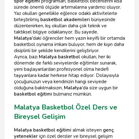
spor eğitimi
programları, basketbol becerilerini kısa
sürede önemli ölçüde artırmalarına yardımcı oluyor.
Yaz okulları genellikle eğlence odaklı aktivitelerle
birleştirilmiş
basketbol akademileri
bünyesinde
düzenlenirken, kış okulları daha çok teknik ve
taktiksel bilgiye odaklanıyor. Bu sayede,
Malatya
'daki öğrenciler hem yazın keyifli bir ortamda
basketbol oynama imkanı buluyor, hem de kışın daha
disiplinli bir şekilde kendilerini geliştiriyor.
Ayrıca, bazı
Malatya basketbol
okulları, her iki
dönemde de farklı seviyelerde eğitimler sunarak,
yeni başlayanlardan profesyonel olma hedefi
taşıyanlara kadar herkese hitap ediyor. Dolayısıyla
çocuğunuzun veya kendinizin hangi seviyede
olduğuna bakılmaksızın,
Malatya
'da size uygun bir
basketbol eğitimi
bulmanız mümkün.
Malatya Basketbol Özel Ders ve
Bireysel Gelişim
Malatya basketbol eğitimi
almak isteyen
genç
yetenekler
için özel dersler ve bireysel gelişim