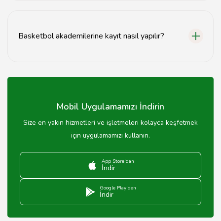
Basketbol akademileri genellikle 7-18 yaş arasındaki
çocuk ve gençlere eğitim vermektedir.
Basketbol akademilerine kayıt nasıl yapılır?
Basketbol akademilerine kayıt, ilgili akademinin web
sitesi veya iletişim numarası aracılığıyla yapılabilir.
Mobil Uygulamamızı İndirin
Size en yakın hizmetleri ve işletmeleri kolayca keşfetmek
için uygulamamızı kullanın.
App Store'dan
İndir
Google Play'den
İndir