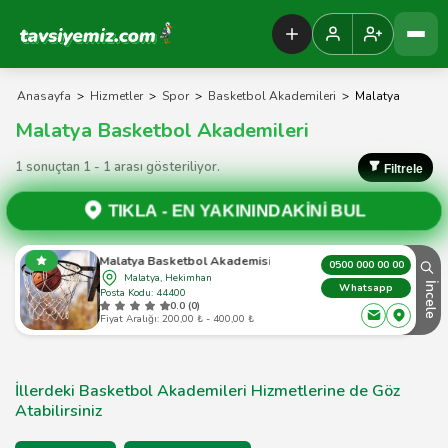
Tavsiyemiz Anasayfa
Anasayfa
>
Hizmetler
>
Spor
>
Basketbol Akademileri
>
Malatya
Malatya Basketbol Akademileri
1 sonuçtan 1 - 1 arası gösteriliyor.
Filtrele
TIKLA -
EN YAKININDAKİNİ BUL
Malatya Basketbol Akademisi
0500 000 00 00
Malatya, Hekimhan
İncele
Whatsapp
Posta Kodu: 44400
0.0 (0)
Fiyat Aralığı: 200,00 ₺ - 400,00 ₺
İllerdeki Basketbol Akademileri Hizmetlerine de Göz
Atabilirsiniz