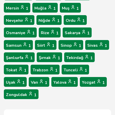
Mersin
Muğla
Muş
1
1
1
Nevşehir
Niğde
Ordu
1
1
1
Osmaniye
Rize
Sakarya
1
1
1
Samsun
Siirt
Sinop
Sivas
1
1
1
1
Şanlıurfa
Şırnak
Tekirdağ
1
1
1
Tokat
Trabzon
Tunceli
1
1
1
Uşak
Van
Yalova
Yozgat
1
1
1
1
Zonguldak
1