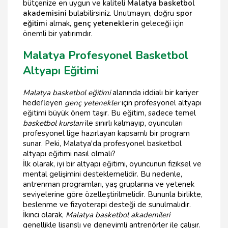
bütçenize en uygun ve kaliteli
Malatya basketbol
akademisini
bulabilirsiniz. Unutmayın, doğru
spor
eğitimi
almak,
genç yeteneklerin
geleceği için
önemli bir yatırımdır.
Malatya Profesyonel Basketbol
Altyapı Eğitimi
Malatya basketbol eğitimi
alanında iddialı bir kariyer
hedefleyen
genç yetenekler
için profesyonel altyapı
eğitimi büyük önem taşır. Bu eğitim, sadece temel
basketbol kursları
ile sınırlı kalmayıp, oyuncuları
profesyonel lige hazırlayan kapsamlı bir program
sunar. Peki, Malatya'da profesyonel basketbol
altyapı eğitimi nasıl olmalı?
İlk olarak, iyi bir altyapı eğitimi, oyuncunun fiziksel ve
mental gelişimini desteklemelidir. Bu nedenle,
antrenman programları, yaş gruplarına ve yetenek
seviyelerine göre özelleştirilmelidir. Bununla birlikte,
beslenme ve fizyoterapi desteği de sunulmalıdır.
İkinci olarak,
Malatya basketbol akademileri
genellikle lisanslı ve deneyimli antrenörler ile çalışır.