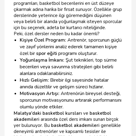
programları, basketbol becerilerini en üst düzeye
çıkarmak adına harika bir fırsat sunuyor. Özellikle grup
derslerinde yeterince ilgi göremediğini düşünen
veya belirli bir alanda yoğunlaşmak isteyen sporcular
için bu seçenek, adeta bir kurtarıcı niteliğinde.
Peki, özel dersler neden bu kadar önemli?
Kişiye Özel Program:
Antrenör, sporcunun güçlü
ve zayıf yönlerini analiz ederek tamamen kişiye
özel bir
spor eğiti
programı oluşturur.
Yoğunlaşma İmkanı:
Şut teknikleri, top sürme
becerileri veya savunma stratejileri gibi belirli
alanlara odaklanabilirsiniz.
Hızlı Gelişim:
Birebir ilgi sayesinde hatalar
anında düzeltilir ve gelişim süreci hızlanır.
Motivasyon Artışı:
Antrenörün bireysel desteği,
sporcunun motivasyonunu artırarak performansını
olumlu yönde etkiler.
Malatya'daki basketbol kursları
ve
basketbol
akademileri
arasında özel ders imkanı sunan birçok
yer bulunuyor. Bu
basketbol akademileri
genellikle
deneyimli antrenörler ve kapsamlı tesisler ile