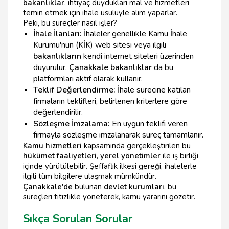
bakanlıklar
, ihtiyaç duydukları mal ve hizmetleri
temin etmek için ihale usulüyle alım yaparlar.
Peki, bu süreçler nasıl işler?
İhale İlanları:
İhaleler genellikle Kamu İhale
Kurumu'nun (KİK) web sitesi veya ilgili
bakanlıkların
kendi internet siteleri üzerinden
duyurulur.
Çanakkale bakanlıklar
da bu
platformları aktif olarak kullanır.
Teklif Değerlendirme:
İhale sürecine katılan
firmaların teklifleri, belirlenen kriterlere göre
değerlendirilir.
Sözleşme İmzalama:
En uygun teklifi veren
firmayla sözleşme imzalanarak süreç tamamlanır.
Kamu hizmetleri
kapsamında gerçekleştirilen bu
hükümet faaliyetleri
,
yerel yönetimler
ile iş birliği
içinde yürütülebilir. Şeffaflık ilkesi gereği, ihalelerle
ilgili tüm bilgilere ulaşmak mümkündür.
Çanakkale'de
bulunan
devlet kurumları
, bu
süreçleri titizlikle yöneterek, kamu yararını gözetir.
Sıkça Sorulan Sorular