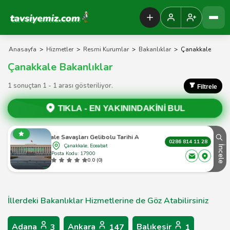
Tavsiyemiz Anasayfa
Anasayfa
>
Hizmetler
>
Resmi Kurumlar
>
Bakanlıklar
>
Çanakkale
Çanakkale Bakanlıklar
1 sonuçtan 1 - 1 arası gösteriliyor.
Filtrele
TIKLA -
EN YAKININDAKİNİ BUL
Çanakkale Savaşları Gelibolu Tarihi Alan Başkanlığı
0286 814 11 28
Çanakkale, Eceabat
İncele
Posta Kodu: 17900
0.0 (0)
İllerdeki Bakanlıklar Hizmetlerine de Göz Atabilirsiniz
Adana
Ankara
Balıkesir
3
147
1