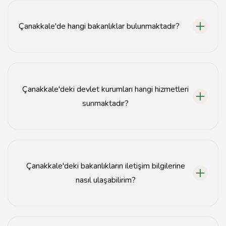
Çanakkale'de hangi bakanlıklar bulunmaktadır?
Çanakkale'de Tarım ve Orman Bakanlığı, Sağlık
Bakanlığı ve İçişleri Bakanlığı gibi çeşitli bakanlıkların
temsilcilikleri bulunmaktadır.
Çanakkale'deki devlet kurumları hangi hizmetleri
sunmaktadır?
Çanakkale'deki devlet kurumları, sağlık, tarım, eğitim,
sosyal hizmetler ve güvenlik gibi birçok alanda hizmet
sunmaktadır.
Çanakkale'deki bakanlıkların iletişim bilgilerine
nasıl ulaşabilirim?
Çanakkale'deki bakanlıkların iletişim bilgilerine resmi
web siteleri üzerinden veya yerel yönetim ofislerinden