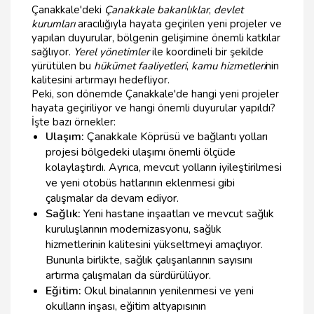
Çanakkale'deki
Çanakkale bakanlıklar
,
devlet
kurumları
aracılığıyla hayata geçirilen yeni projeler ve
yapılan duyurular, bölgenin gelişimine önemli katkılar
sağlıyor.
Yerel yönetimler
ile koordineli bir şekilde
yürütülen bu
hükümet faaliyetleri
,
kamu hizmetleri
nin
kalitesini artırmayı hedefliyor.
Peki, son dönemde Çanakkale'de hangi yeni projeler
hayata geçiriliyor ve hangi önemli duyurular yapıldı?
İşte bazı örnekler:
Ulaşım:
Çanakkale Köprüsü ve bağlantı yolları
projesi bölgedeki ulaşımı önemli ölçüde
kolaylaştırdı. Ayrıca, mevcut yolların iyileştirilmesi
ve yeni otobüs hatlarının eklenmesi gibi
çalışmalar da devam ediyor.
Sağlık:
Yeni hastane inşaatları ve mevcut sağlık
kuruluşlarının modernizasyonu, sağlık
hizmetlerinin kalitesini yükseltmeyi amaçlıyor.
Bununla birlikte, sağlık çalışanlarının sayısını
artırma çalışmaları da sürdürülüyor.
Eğitim:
Okul binalarının yenilenmesi ve yeni
okulların inşası, eğitim altyapısının