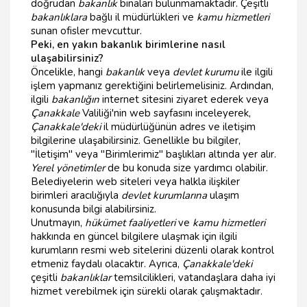
doğrudan
bakanlık
binaları bulunmamaktadır. Çeşitli
bakanlıklara
bağlı il müdürlükleri ve
kamu hizmetleri
sunan ofisler mevcuttur.
Peki, en yakın bakanlık birimlerine nasıl
ulaşabilirsiniz?
Öncelikle, hangi
bakanlık
veya
devlet kurumu
ile ilgili
işlem yapmanız gerektiğini belirlemelisiniz. Ardından,
ilgili
bakanlığın
internet sitesini ziyaret ederek veya
Çanakkale
Valiliği'nin web sayfasını inceleyerek,
Çanakkale'deki
il müdürlüğünün adres ve iletişim
bilgilerine ulaşabilirsiniz. Genellikle bu bilgiler,
"İletişim" veya "Birimlerimiz" başlıkları altında yer alır.
Yerel yönetimler
de bu konuda size yardımcı olabilir.
Belediyelerin web siteleri veya halkla ilişkiler
birimleri aracılığıyla
devlet kurumlarına
ulaşım
konusunda bilgi alabilirsiniz.
Unutmayın,
hükümet faaliyetleri
ve
kamu hizmetleri
hakkında en güncel bilgilere ulaşmak için ilgili
kurumların resmi web sitelerini düzenli olarak kontrol
etmeniz faydalı olacaktır. Ayrıca,
Çanakkale'deki
çeşitli
bakanlıklar
temsilcilikleri, vatandaşlara daha iyi
hizmet verebilmek için sürekli olarak çalışmaktadır.