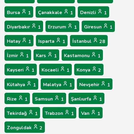
Bursa
Çanakkale
Denizli
1
1
1
Diyarbakır
Erzurum
Giresun
1
1
1
Hatay
Isparta
İstanbul
1
1
28
İzmir
Kars
Kastamonu
1
1
1
Kayseri
Kocaeli
Konya
1
1
2
Kütahya
Malatya
Nevşehir
1
1
1
Rize
Samsun
Şanlıurfa
1
1
1
Tekirdağ
Trabzon
Van
1
1
1
Zonguldak
2