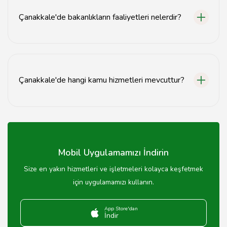
ulaşabilirsiniz.
Çanakkale'de bakanlıkların faaliyetleri nelerdir?
Çanakkale'deki bakanlıklar, yerel projeler, kamu
hizmetleri, denetimler ve sosyal yardımlar gibi çeşitli
faaliyetlerde bulunmaktadır.
Çanakkale'de hangi kamu hizmetleri mevcuttur?
Çanakkale'de sağlık hizmetleri, eğitim hizmetleri, sosyal
yardımlar ve güvenlik hizmetleri gibi kamu hizmetleri
mevcuttur.
Mobil Uygulamamızı İndirin
Size en yakın hizmetleri ve işletmeleri kolayca keşfetmek
için uygulamamızı kullanın.
App Store'dan
İndir