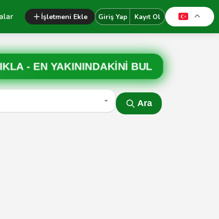
alar
İşletmeni Ekle
Giriş Yap
Kayıt Ol
IKLA -
EN YAKININDAKİNİ BUL
Ara