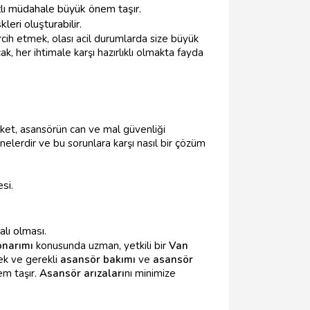
zlı müdahale büyük önem taşır.
kleri oluşturabilir.
rcih etmek, olası acil durumlarda size büyük
, her ihtimale karşı hazırlıklı olmakta fayda
etiket, asansörün can ve mal güvenliği
 nelerdir ve bu sorunlara karşı nasıl bir çözüm
si.
lı olması.
onarımı
konusunda uzman, yetkili bir
Van
cek ve gerekli
asansör bakımı
ve
asansör
em taşır.
Asansör arızaları
nı minimize