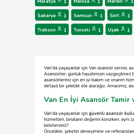
Malatya
Manisa
Mardin
1
1
1
Sakarya
Samsun
Siirt
1
1
1
Trabzon
Tunceli
Uşak
1
1
1
Van'da yaşayanlar için Van asansör servisi, a
Asansörler, günlük hayatımızın vazgeçilmez b
asansörleriniz için en iyi bakım ve onarım hiz
detaylı bir şekilde ele alacağız. Amacımız, as
Van En İyi Asansör Tamir 
Van'da yaşayanlar için
güvenli asansör kull
hizmetleri, binaların değerini korurken, aynı z
belirlersiniz?
Öncelikle, şirketin deneyimine ve referansları