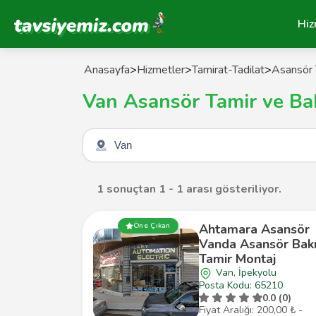
Tavsiyemiz Anasayfa
Hiz
Anasayfa
>
Hizmetler
>
Tamirat-Tadilat
>
Asansör 
Van Asansör Tamir ve Ba
Şehir seçin
1 sonuçtan 1 - 1 arası gösteriliyor.
Ahtamara Asansör
Öne Çıkan
Vanda Asansör Bak
Tamir Montaj
Van, İpekyolu
Posta Kodu: 65210
0.0 (0)
Fiyat Aralığı: 200,00 ₺ -