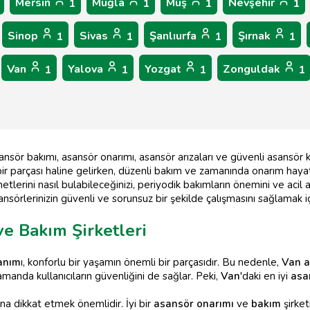
Mersin
Muğla
Muş
Nevşehir
1
1
1
1
Sinop
Sivas
Şanlıurfa
Şırnak
1
1
1
1
Van
Yalova
Yozgat
Zonguldak
1
1
1
1
sansör bakımı, asansör onarımı, asansör arızaları ve güvenli asansör 
ir parçası haline gelirken, düzenli bakım ve zamanında onarım haya
metlerini nasıl bulabileceğinizi, periyodik bakımların önemini ve aci
ansörlerinizin güvenli ve sorunsuz bir şekilde çalışmasını sağlamak iç
ve Bakım Şirketleri
anım
ı, konforlu bir yaşamın önemli bir parçasıdır. Bu nedenle,
Van a
amanda kullanıcıların güvenliğini de sağlar. Peki,
Van
'daki en iyi
asa
na dikkat etmek önemlidir. İyi bir
asansör onarımı
ve
bakım
şirket