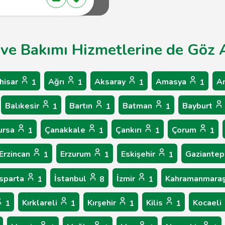
 ve Bakımı Hizmetlerine de Göz A
hisar
Ağrı
Aksaray
Amasya
A
1
1
1
1
Balıkesir
Bartın
Batman
Bayburt
1
1
1
ursa
Çanakkale
Çankırı
Çorum
1
1
1
1
Erzincan
Erzurum
Eskişehir
Gaziante
1
1
1
Isparta
İstanbul
İzmir
Kahramanmara
1
8
1
Kırklareli
Kırşehir
Kilis
Kocaeli
1
1
1
1