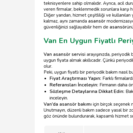
teknisyenlere sahip olmalıdır. Ayrıca, acil d
veren firmalar, beklenmedik sorunlara karşı he
Diğer yandan, hizmet çeşitliliği ve kullanılan
kalmaz, aynı zamanda
asansör
modernizasyon
güvenliğinizi sağlayabilir hem de
asansör
ünü
Van En Uygun Fiyatlı Per
Van asansör servisi
arayışınızda, periyodik 
uygun fiyata almak akıllıcadır. Çünkü periyod
olur.
Peki, uygun fiyatlı bir periyodik bakım nasıl b
Fiyat Araştırması Yapın:
Farklı firmalarda
Referansları İnceleyin:
Firmanın daha önc
Sözleşme Detaylarına Dikkat Edin:
Bakı
inceleyin.
Van'da asansör bakımı
için birçok seçene
Unutmayın, düzenli bakım sadece yasal bir zo
göz önünde bulundurarak, kapsamlı hizmet suna