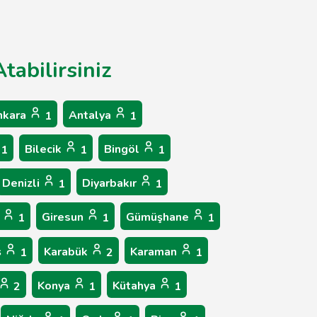
tabilirsiniz
nkara
Antalya
1
1
Bilecik
Bingöl
1
1
1
Denizli
Diyarbakır
1
1
p
Giresun
Gümüşhane
1
1
1
ş
Karabük
Karaman
1
2
1
Konya
Kütahya
2
1
1