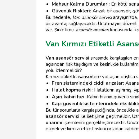
Mahsur Kalma Durumları:
En kötü senar
Güvenlik Riskleri:
Arızalı bir asansör,
gü
Bu nedenle,
Van asansör servisi
arayışınızda,
bir avantaj sağlayacaktır. Unutmayın, düzenli
var. Şirketimiz
asansör arızaları
konusunda uzm
Van Kırmızı Etiketli Asan
Van asansör servisi
sırasında karşılaşılan e
açısından risk taşıdığını ve kesinlikle kullanı
yolu izlenmelidir?
Kırmızı etiketli asansörlere yol açan başlıca s
Fren sistemindeki ciddi arızalar:
Asansö
Halat kopma riski:
Halatların aşınmış, y
Aşırı kabin hızı:
Kabin hızının güvenli sınır
Kapı güvenlik sistemlerindeki eksiklikl
Bu tür sorunlarla karşılaşıldığında, öncelikle
asansör servisi
ile iletişime geçilmelidir. 
onarımı
işlemlerini gerçekleştirecektir. Unu
etmek ve kırmızı etiket riskini ortadan kaldır