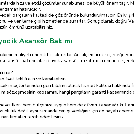
urumlarda hızlı ve etkili çözümler sunabilmesi de büyük önem taşır. 
r zaman hazırlıklıdır.
 yedek parçaların kalitesi de göz önünde bulundurulmalıdır. En iyi şi
u ve yenileme gibi hizmetler de sunarlar. Sonuç olarak, doğru
Va
zün ömrünü uzatabilirsiniz.
iyodik Asansör Bakımı
bakımın maliyeti önemli bir faktördür. Ancak, en ucuz seçeneğe yönel
ik
asansör bakımı
, olası büyük
asansör arızaları
nın önüne geçerek
ulunur?
n fiyat teklifi alın ve karşılaştırın.
eki müşterilerinden geri bildirim alarak hizmet kalitesi hakkında fik
m sözleşmesinin kapsamını, hangi parçaların garanti kapsamında o
k mevcutken, hem bütçenize uygun hem de
güvenli asansör kullan
runluluk değil, aynı zamanda can güvenliğiniz için de hayati öneme 
n firmaları tercih edebilirsiniz.