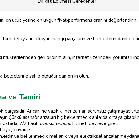
Dikkat Edilmesi Gerekenler
alın, en ucuz yerine en uygun fiyat/performans oranını değerlendirin.
tüm detaylarını okuyun, hangi parçaların ve hizmetlerin dahil oldu
 müşterilerinden geri bildirim alın, internet üzerindeki yorumları inc
tki belgelerine sahip olduğundan emin olun.
za ve Tamiri
 parçasıdır. Ancak, ne yazık ki, her zaman sorunsuz çalışmayabilirler.
ır. Çünkü asansör arızaları hiç beklenmedik anlarda ortaya çıkabili
 noktada, 7/24 acil
asansör onarımı
hizmeti devreye girer.
ihtiyaç duyarız?
erdir ve beklenmedik mekanik veya elektriksel arızalar meydana g