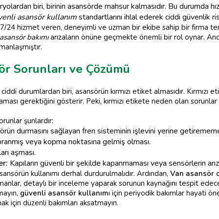
yolardan biri, birinin asansörde mahsur kalmasıdır. Bu durumda hı
venli asansör kullanım
standartlarını ihlal ederek ciddi güvenlik ris
 7/24 hizmet veren, deneyimli ve uzman bir ekibe sahip bir firma te
asansör bakımı
arızaların önüne geçmekte önemli bir rol oynar. Ancak
anlaşmıştır.
sör Sorunları ve Çözümü
n ciddi durumlardan biri, asansörün kırmızı etiket almasıdır. Kırmızı 
lmaması gerektiğini gösterir. Peki, kırmızı etikete neden olan sorunlar
orunlar şunlardır:
rün durmasını sağlayan fren sisteminin işlevini yerine getirememe
ıpranmış veya kopma noktasına gelmiş olması.
ları aşması.
er:
Kapıların güvenli bir şekilde kapanmaması veya sensörlerin arıza
 asansörün kullanımı derhal durdurulmalıdır. Ardından,
Van asansör 
Uzmanlar, detaylı bir inceleme yaparak sorunun kaynağını tespit ede
tmayın,
güvenli asansör kullanım
ı için periyodik bakımlar hayati ön
mak için düzenli bakımları aksatmayın.