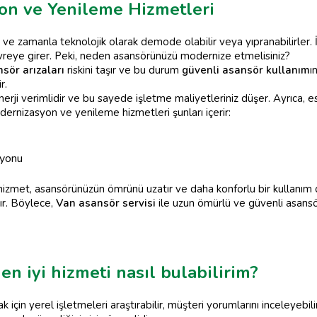
on ve Yenileme Hizmetleri
r ve zamanla teknolojik olarak demode olabilir veya yıpranabilirler
reye girer. Peki, neden asansörünüzü modernize etmelisiniz?
sör arızaları
riskini taşır ve bu durum
güvenli asansör kullanım
ı
r.
nerji verimlidir ve bu sayede işletme maliyetleriniz düşer. Ayrıca, e
nizasyon ve yenileme hizmetleri şunları içerir:
syonu
izmet, asansörünüzün ömrünü uzatır ve daha konforlu bir kullanım
ır. Böylece,
Van asansör servisi
ile uzun ömürlü ve güvenli asansörl
en iyi hizmeti nasıl bulabilirim?
 için yerel işletmeleri araştırabilir, müşteri yorumlarını inceleyebilir