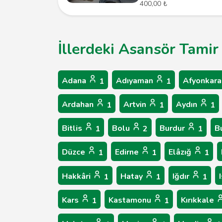
400,00 ₺
İllerdeki Asansör Tamir
Adana
Adıyaman
Afyonkara
1
1
Ardahan
Artvin
Aydın
1
1
1
Bitlis
Bolu
Burdur
B
1
2
1
Düzce
Edirne
Elâzığ
1
1
1
Hakkâri
Hatay
Iğdır
1
1
1
Kars
Kastamonu
Kırıkkale
1
1