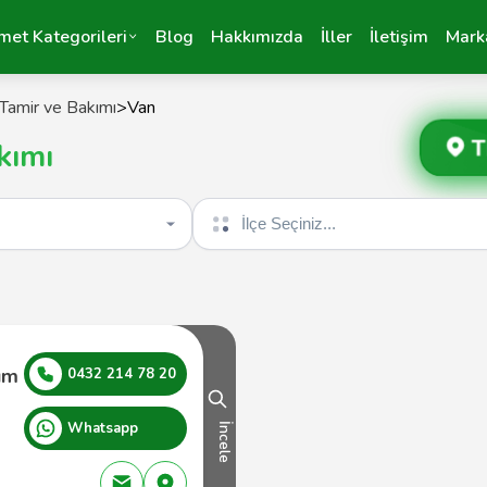
met Kategorileri
Blog
Hakkımızda
İller
İletişim
Mark
Tamir ve Bakımı
>
Van
T
kımı
İlçe seçin
ım
0432 214 78 20
Whatsapp
İncele