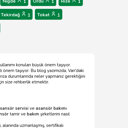
Niğde
Ordu
Rize
1
1
1
Tekirdağ
Tokat
1
1
kullanımı konuları büyük önem taşıyor.
ti önem taşıyor. Bu blog yazımızda, Van'daki
l arıza durumlarında neler yapmanız gerektiğini
in size rehberlik etmektir.
sansör servisi
ve
asansör bakımı
nsör
tamir ve
bakım
şirketlerini nasıl
i, alanında uzmanlaşmış, sertifikalı