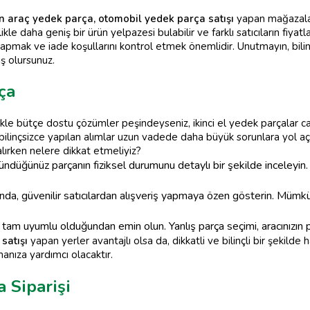
n araç yedek parça, otomobil yedek parça satışı
yapan mağazaları
le daha geniş bir ürün yelpazesi bulabilir ve farklı satıcıların fiyatlar
ş yapmak ve iade koşullarını kontrol etmek önemlidir. Unutmayın, bili
ş olursunuz.
ça
ikle bütçe dostu çözümler peşindeyseniz, ikinci el yedek parçalar cazip
 bilinçsizce yapılan alımlar uzun vadede daha büyük sorunlara yol aça
lırken nelere dikkat etmeliyiz?
ndüğünüz parçanın fiziksel durumunu detaylı bir şekilde inceleyin. 
da, güvenilir satıcılardan alışveriş yapmaya özen gösterin. Mümkün
a tam uyumlu olduğundan emin olun. Yanlış parça seçimi, aracınızın 
satışı
yapan yerler avantajlı olsa da, dikkatli ve bilinçli bir şekil
anıza yardımcı olacaktır.
 Siparişi