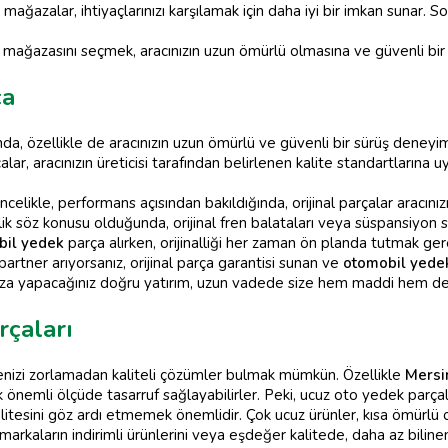
ağazalar, ihtiyaçlarınızı karşılamak için daha iyi bir imkan sunar. So
mağazasını seçmek, aracınızın uzun ömürlü olmasına ve güvenli bir
ça
da, özellikle de aracınızın uzun ömürlü ve güvenli bir sürüş deneyimi
lar, aracınızın üreticisi tarafından belirlenen kalite standartlarına u
elikle, performans açısından bakıldığında, orijinal parçalar aracınızı
lik söz konusu olduğunda, orijinal fren balataları veya süspansiyon si
bil yedek
parça alırken, orijinalliği her zaman ön planda tutmak gere
artner arıyorsanız, orijinal parça garantisi sunan ve
otomobil yedek
cınıza yapacağınız doğru yatırım, uzun vadede size hem maddi hem de
rçaları
enizi zorlamadan kaliteli çözümler bulmak mümkün. Özellikle
Mersi
k önemli ölçüde tasarruf sağlayabilirler. Peki, ucuz oto yedek parçal
alitesini göz ardı etmemek önemlidir. Çok ucuz ürünler, kısa ömürlü
 markaların indirimli ürünlerini veya eşdeğer kalitede, daha az bilin