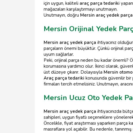
için uygun, kaliteli
araç parça tedariki
yapan m
mağazaları karşılaştırmayı unutmayın.
Unutmayın, doğru
Mersin araç yedek parça
Mersin Orijinal Yedek Par
Mersin araç yedek parça
ihtiyacınız olduğun
parçaların önemi büyüktür. Çünkü orijinal parça
uyum sağlarlar.
Peki, orijinal parça neden bu kadar önemli? Önc
korumasına yardımcı olur. İkinci olarak, güven
üst düzeye çıkarır. Dolayısıyla
Mersin otomo
Araç parça tedariki
konusunda güvenilir bir p
firmaları tercih etmelisiniz. Unutmayın, ara
Mersin Ucuz Oto Yedek Pa
Mersin araç yedek parça
ihtiyacınızda bütç
sahipleri, uygun fiyatlı seçeneklere yönelere
Öncelikle, fiyat araştırması yaparken parça k
masraflara yol açabilir. Bu nedenle, tanınmış