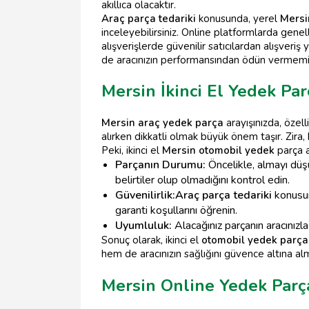
akıllıca olacaktır.
Araç parça tedariki
konusunda, yerel
Mersi
inceleyebilirsiniz. Online platformlarda genellik
alışverişlerde güvenilir satıcılardan alışveri
de aracınızın performansından ödün vermemi
Mersin İkinci El Yedek Par
Mersin araç yedek parça
arayışınızda, özell
alırken dikkatli olmak büyük önem taşır. Zira,
Peki, ikinci el
Mersin otomobil yedek
parça a
Parçanın Durumu:
Öncelikle, almayı düşü
belirtiler olup olmadığını kontrol edin.
Güvenilirlik:
Araç parça tedariki
konusun
garanti koşullarını öğrenin.
Uyumluluk:
Alacağınız parçanın aracınızl
Sonuç olarak, ikinci el
otomobil yedek parça 
hem de aracınızın sağlığını güvence altına alm
Mersin Online Yedek Parça