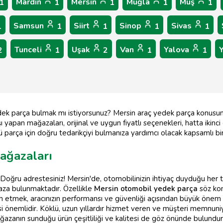
Mardin
Mersin
Muğla
Muş
1
1
1
1
1
Samsun
Siirt
Sinop
Sivas
1
1
1
1
1
Tunceli
Uşak
Van
Yalova
2
1
2
1
1
i yedek parça bulmak mı istiyorsunuz? Mersin araç yedek parça konus
 yapan mağazaları, orijinal ve uygun fiyatlı seçenekleri, hatta ikinci
rlü parça için doğru tedarikçiyi bulmanıza yardımcı olacak kapsamlı bi
ağazaları
? Doğru adrestesiniz! Mersin'de, otomobilinizin ihtiyaç duyduğu her 
ğaza bulunmaktadır. Özellikle
Mersin otomobil yedek parça
söz kon
 etmek, aracınızın performansı ve güvenliği açısından büyük önem ta
esi önemlidir. Köklü, uzun yıllardır hizmet veren ve müşteri memnun
mağazanın sunduğu ürün çeşitliliği ve kalitesi de göz önünde bulundu