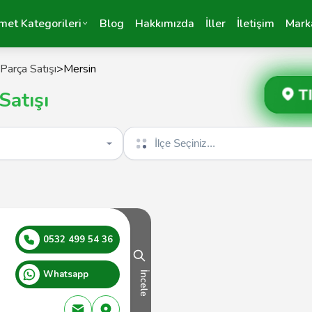
met Kategorileri
Blog
Hakkımızda
İller
İletişim
Mark
Parça Satışı
>
Mersin
T
Satışı
İlçe seçin
0532 499 54 36
Whatsapp
İncele