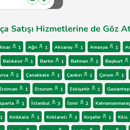
ça Satışı Hizmetlerine de Göz At
hisar
Ağrı
Aksaray
Amasya
A
1
1
1
1
Balıkesir
Bartın
Batman
Bayburt
1
1
1
ursa
Çanakkale
Çankırı
Çorum
2
1
1
1
Erzincan
Erzurum
Eskişehir
Gaziante
1
1
1
Isparta
İstanbul
İzmir
Kahramanmara
1
3
2
Kırıkkale
Kırklareli
Kırşehir
Kilis
1
1
1
1