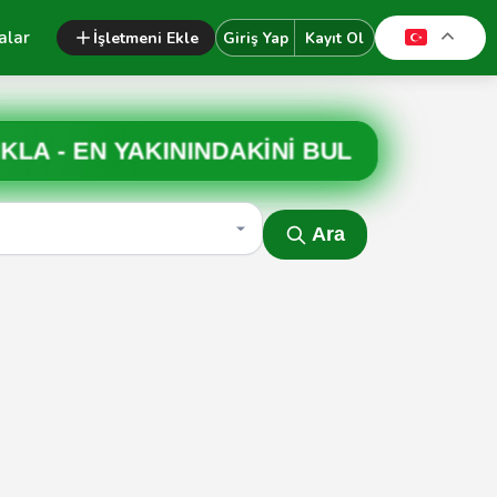
alar
İşletmeni Ekle
Giriş Yap
Kayıt Ol
IKLA -
EN YAKININDAKİNİ BUL
Ara