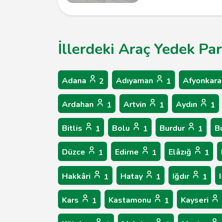
İllerdeki Araç Yedek Par
Adana
Adıyaman
Afyonkara
2
1
Ardahan
Artvin
Aydın
1
1
1
Bitlis
Bolu
Burdur
B
1
1
1
Düzce
Edirne
Elâzığ
1
1
1
Hakkâri
Hatay
Iğdır
1
1
1
Kars
Kastamonu
Kayseri
1
1