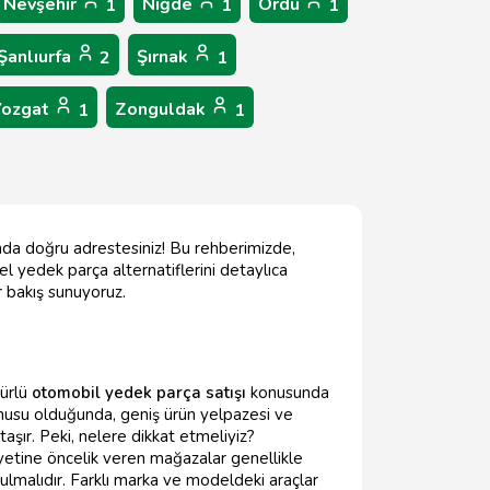
Nevşehir
Niğde
Ordu
1
1
1
Şanlıurfa
Şırnak
2
1
Yozgat
Zonguldak
1
1
unda doğru adrestesiniz! Bu rehberimizde,
 el yedek parça alternatiflerini detaylıca
r bakış sunuyoruz.
türlü
otomobil yedek parça satışı
konusunda
usu olduğunda, geniş ürün yelpazesi ve
şır. Peki, nelere dikkat etmeliyiz?
iyetine öncelik veren mağazalar genellikle
rulmalıdır. Farklı marka ve modeldeki araçlar