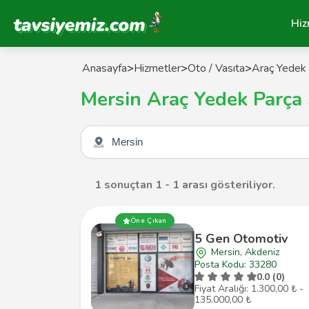
Tavsiyemiz Anasayfa
Hiz
Anasayfa
>
Hizmetler
>
Oto / Vasıta
>
Araç Yedek 
Mersin Araç Yedek Parça 
Şehir seçin
1 sonuçtan 1 - 1 arası gösteriliyor.
Öne Çıkan
5 Gen Otomotiv
Mersin, Akdeniz
Posta Kodu: 33280
0.0 (0)
Fiyat Aralığı: 1.300,00 ₺ -
135.000,00 ₺