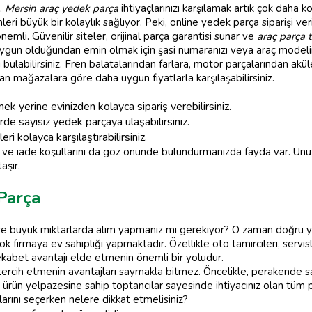
e,
Mersin araç yedek parça
ihtiyaçlarınızı karşılamak artık çok daha k
leri büyük bir kolaylık sağlıyor. Peki, online yedek parça siparişi ve
emli. Güvenilir siteler, orijinal parça garantisi sunar ve
araç parça t
za uygun olduğundan emin olmak için şasi numaranızı veya araç modeli
bulabilirsiniz. Fren balatalarından farlara, motor parçalarından akü
 mağazalara göre daha uygun fiyatlarla karşılaşabilirsiniz.
yerine evinizden kolayca sipariş verebilirsiniz.
de sayısız yedek parçaya ulaşabilirsiniz.
eri kolayca karşılaştırabilirsiniz.
ini ve iade koşullarını da göz önünde bulundurmanızda fayda var. U
aşır.
Parça
 ve büyük miktarlarda alım yapmanız mı gerekiyor? O zaman doğru y
firmaya ev sahipliği yapmaktadır. Özellikle oto tamircileri, servis
ekabet avantajı elde etmenin önemli bir yoludur.
ercih etmenin avantajları saymakla bitmez. Öncelikle, perakende sat
ş ürün yelpazesine sahip toptancılar sayesinde ihtiyacınız olan tüm pa
arını seçerken nelere dikkat etmelisiniz?