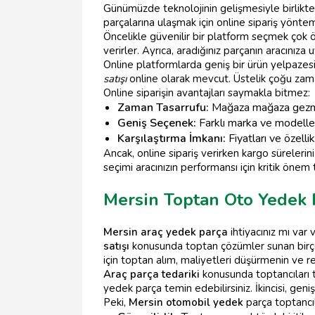
Günümüzde teknolojinin gelişmesiyle birlikt
parçalarına ulaşmak için online sipariş yöntem
Öncelikle güvenilir bir platform seçmek çok ön
verirler. Ayrıca, aradığınız parçanın aracını
Online platformlarda geniş bir ürün yelpazesi 
satışı
online olarak mevcut. Üstelik çoğu zaman
Online siparişin avantajları saymakla bitmez:
Zaman Tasarrufu:
Mağaza mağaza gezmek 
Geniş Seçenek:
Farklı marka ve modeller
Karşılaştırma İmkanı:
Fiyatları ve özellikl
Ancak, online sipariş verirken kargo süreler
seçimi aracınızın performansı için kritik önem t
Mersin Toptan Oto Yedek 
Mersin araç yedek parça
ihtiyacınız mı var
satışı
konusunda toptan çözümler sunan birçok 
için toptan alım, maliyetleri düşürmenin ve r
Araç parça tedariki
konusunda toptancıları t
yedek parça temin edebilirsiniz. İkincisi, geni
Peki,
Mersin otomobil yedek
parça toptancıl