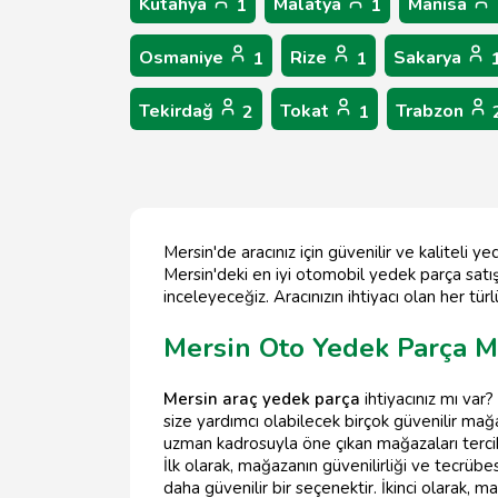
Kütahya
Malatya
Manisa
1
1
Osmaniye
Rize
Sakarya
1
1
Tekirdağ
Tokat
Trabzon
2
1
Mersin'de aracınız için güvenilir ve kalitel
Mersin'deki en iyi otomobil yedek parça satışı
inceleyeceğiz. Aracınızın ihtiyacı olan her tü
Mersin Oto Yedek Parça M
Mersin araç yedek parça
ihtiyacınız mı var
size yardımcı olabilecek birçok güvenilir ma
uzman kadrosuyla öne çıkan mağazaları tercih
İlk olarak, mağazanın güvenilirliği ve tecrüb
daha güvenilir bir seçenektir. İkinci olarak, 