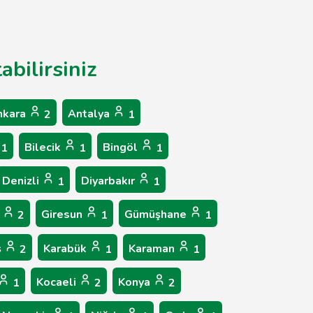
abilirsiniz
nkara
Antalya
2
1
Bilecik
Bingöl
1
1
1
Denizli
Diyarbakır
1
1
p
Giresun
Gümüşhane
2
1
1
ş
Karabük
Karaman
2
1
1
Kocaeli
Konya
1
2
2