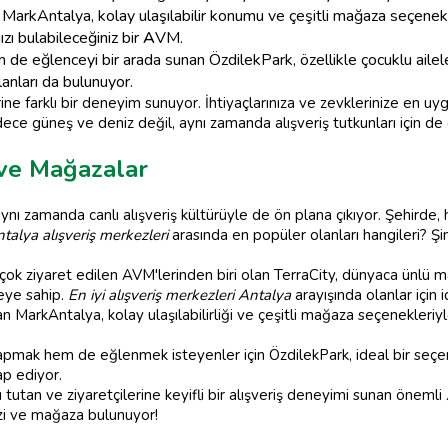
MarkAntalya, kolay ulaşılabilir konumu ve çeşitli mağaza seçenekler
ı bulabileceğiniz bir
A
VM.
de eğlenceyi bir arada sunan ÖzdilekPark, özellikle çocuklu aileler
alanları da bulunuyor.
erine farklı bir deneyim sunuyor. İhtiyaçlarınıza ve zevklerinize en uy
ece güneş ve deniz değil, aynı zamanda alışveriş tutkunları için de c
ve Mağazalar
aynı zamanda canlı alışveriş kültürüyle de ön plana çıkıyor. Şehird
talya alışveriş merkezleri
arasında en popüler olanları hangileri? Ş
çok ziyaret edilen AVM'lerinden biri olan TerraCity, dünyaca ünlü mar
zeye sahip.
En iyi alışveriş merkezleri Antalya
arayışında olanlar için i
 MarkAntalya, kolay ulaşılabilirliği ve çeşitli mağaza seçenekleriyl
pmak hem de eğlenmek isteyenler için ÖzdilekPark, ideal bir seçene
ap ediyor.
nı tutan ve ziyaretçilerine keyifli bir alışveriş deneyimi sunan önemli
ezi ve mağaza bulunuyor!