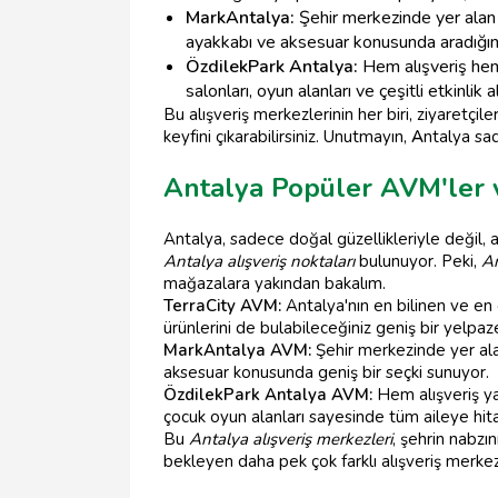
MarkAntalya:
Şehir merkezinde yer alan 
ayakkabı ve aksesuar konusunda aradığınız
ÖzdilekPark Antalya:
Hem alışveriş hem 
salonları, oyun alanları ve çeşitli etkinlik 
Bu alışveriş merkezlerinin her biri, ziyaretçil
keyfini çıkarabilirsiniz. Unutmayın,
A
ntalya sad
Antalya Popüler AVM'ler 
Antalya, sadece doğal güzellikleriyle değil, 
Antalya alışveriş noktaları
bulunuyor. Peki,
An
mağazalara yakından bakalım.
TerraCity AVM:
Antalya'nın en bilinen ve en 
ürünlerini de bulabileceğiniz geniş bir yelpa
MarkAntalya AVM:
Şehir merkezinde yer alan
aksesuar konusunda geniş bir seçki sunuyor.
ÖzdilekPark Antalya AVM:
Hem alışveriş ya
çocuk oyun alanları sayesinde tüm aileye hit
Bu
Antalya alışveriş merkezleri
, şehrin nabzı
bekleyen daha pek çok farklı alışveriş merk