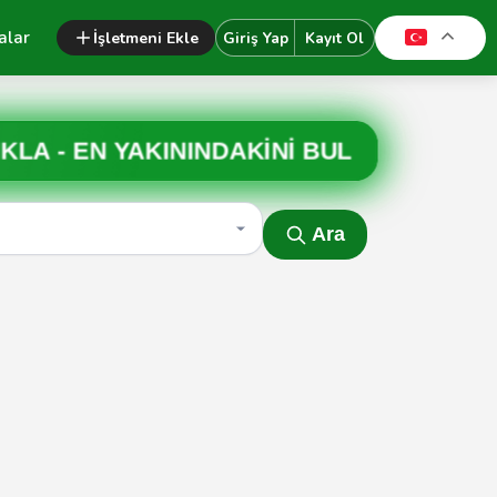
alar
İşletmeni Ekle
Giriş Yap
Kayıt Ol
IKLA -
EN YAKININDAKİNİ BUL
Ara