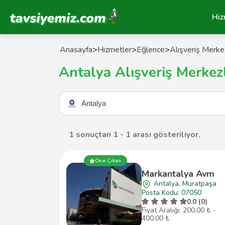
Tavsiyemiz Anasayfa
Hiz
Anasayfa
>
Hizmetler
>
Eğlence
>
Alışveriş Merkez
Antalya Alışveriş Merkezl
Şehir seçin
1 sonuçtan 1 - 1 arası gösteriliyor.
Öne Çıkan
Markantalya Avm
Antalya, Muratpaşa
Posta Kodu: 07050
0.0 (0)
Fiyat Aralığı: 200,00 ₺ -
400,00 ₺