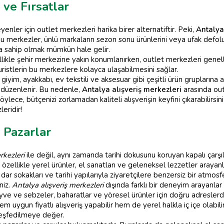
ve Fırsatlar
nler için outlet merkezleri harika birer alternatiftir. Peki,
Antalya 
erkezler, ünlü markaların sezon sonu ürünlerini veya ufak defolu ür
la sahip olmak mümkün hale gelir.
likle şehir merkezine yakın konumlanırken, outlet merkezleri genell
uristlerin bu merkezlere kolayca ulaşabilmesini sağlar.
iyim, ayakkabı, ev tekstili ve aksesuar gibi çeşitli ürün gruplarına
e düzenlenir. Bu nedenle,
Antalya alışveriş merkezleri
arasında out
ylece, bütçenizi zorlamadan kaliteli alışverişin keyfini çıkarabilirsi
eridir!
 Pazarlar
rkezleri
ile değil, aynı zamanda tarihi dokusunu koruyan kapalı çarşı
özellikle yerel ürünler, el sanatları ve geleneksel lezzetler arayanl
r, dar sokakları ve tarihi yapılarıyla ziyaretçilere benzersiz bir atmos
niz.
Antalya alışveriş merkezleri
dışında farklı bir deneyim arayanlar i
eyve ve sebzeler, baharatlar ve yöresel ürünler için doğru adreslerd
 uygun fiyatlı alışveriş yapabilir hem de yerel halkla iç içe olabilir
 keşfedilmeye değer.