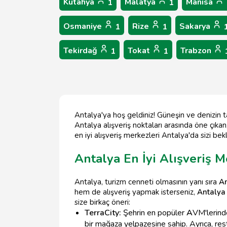
Kütahya
Malatya
Manisa
1
1
Osmaniye
Rize
Sakarya
1
1
Tekirdağ
Tokat
Trabzon
1
1
Antalya'ya hoş geldiniz! Güneşin ve denizin tad
Antalya alışveriş noktaları arasında öne çıkan
en iyi alışveriş merkezleri Antalya'da sizi be
Antalya En İyi Alışveriş M
Antalya, turizm cenneti olmasının yanı sıra
An
hem de alışveriş yapmak isterseniz,
Antalya 
size birkaç öneri:
TerraCity:
Şehrin en popüler
A
VM'lerinde
bir mağaza yelpazesine sahip. Ayrıca, res