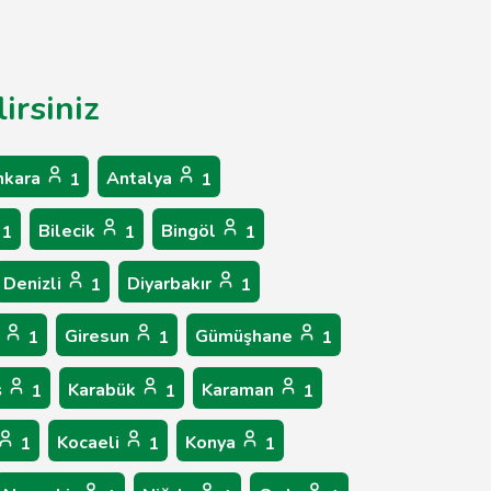
irsiniz
nkara
Antalya
1
1
Bilecik
Bingöl
1
1
1
Denizli
Diyarbakır
1
1
p
Giresun
Gümüşhane
1
1
1
ş
Karabük
Karaman
1
1
1
Kocaeli
Konya
1
1
1