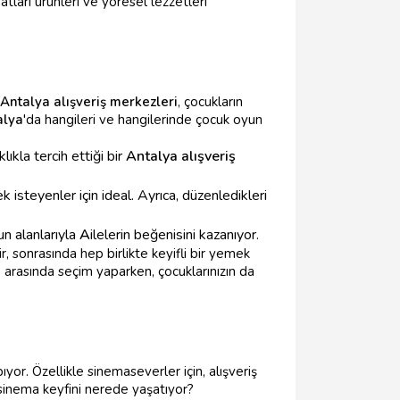
tları ürünleri ve yöresel lezzetleri
Antalya alışveriş merkezleri
, çocukların
alya
'da hangileri ve hangilerinde çocuk oyun
lıkla tercih ettiği bir
Antalya alışveriş
isteyenler için ideal. Ayrıca, düzenledikleri
un alanlarıyla
A
ilelerin beğenisini kazanıyor.
r, sonrasında hep birlikte keyifli bir yemek
ı
arasında seçim yaparken, çocuklarınızın da
ıyor. Özellikle sinemaseverler için, alışveriş
sinema keyfini nerede yaşatıyor?