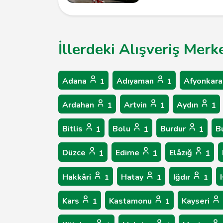
İllerdeki Alışveriş Merk
Adana
Adıyaman
Afyonkara
1
1
Ardahan
Artvin
Aydın
1
1
1
Bitlis
Bolu
Burdur
B
1
1
1
Düzce
Edirne
Elâzığ
1
1
1
Hakkâri
Hatay
Iğdır
1
1
1
Kars
Kastamonu
Kayseri
1
1