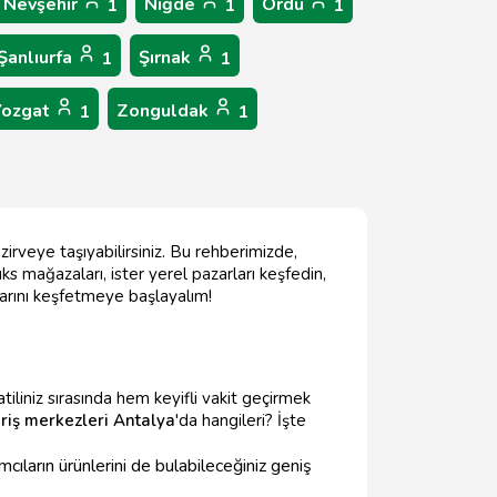
Nevşehir
Niğde
Ordu
1
1
1
Şanlıurfa
Şırnak
1
1
Yozgat
Zonguldak
1
1
 zirveye taşıyabilirsiniz. Bu rehberimizde,
ks mağazaları, ister yerel pazarları keşfedin,
çlarını keşfetmeye başlayalım!
tiliniz sırasında hem keyifli vakit geçirmek
eriş merkezleri Antalya
'da hangileri? İşte
mcıların ürünlerini de bulabileceğiniz geniş