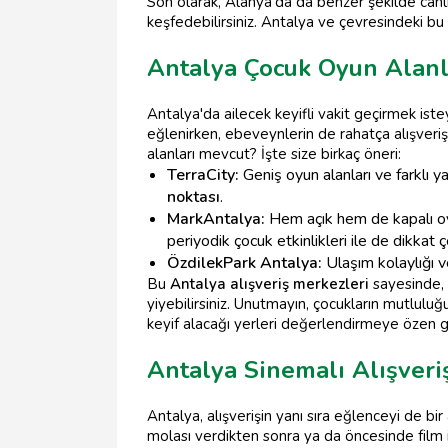
Son olarak, Alanya'da da benzer şekilde canlı
keşfedebilirsiniz. Antalya ve çevresindeki bu
Antalya Çocuk Oyun Alanl
Antalya'da ailecek keyifli vakit geçirmek iste
eğlenirken, ebeveynlerin de rahatça alışveriş
alanları mevcut? İşte size birkaç öneri:
TerraCity:
Geniş oyun alanları ve farklı yaş
noktası
.
MarkAntalya:
Hem açık hem de kapalı oyun
periyodik çocuk etkinlikleri ile de dikkat ç
ÖzdilekPark Antalya:
Ulaşım kolaylığı v
Bu
Antalya alışveriş merkezleri
sayesinde, ç
yiyebilirsiniz. Unutmayın, çocukların mutluluğ
keyif alacağı yerleri değerlendirmeye özen g
Antalya Sinemalı Alışveri
Antalya, alışverişin yanı sıra eğlenceyi de bi
molası verdikten sonra ya da öncesinde film i