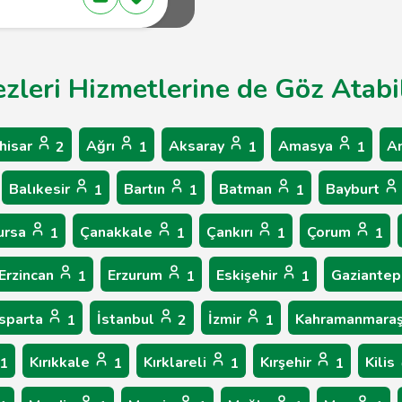
ezleri Hizmetlerine de Göz Atabil
hisar
Ağrı
Aksaray
Amasya
A
2
1
1
1
Balıkesir
Bartın
Batman
Bayburt
1
1
1
ursa
Çanakkale
Çankırı
Çorum
1
1
1
1
Erzincan
Erzurum
Eskişehir
Gaziante
1
1
1
Isparta
İstanbul
İzmir
Kahramanmara
1
2
1
Kırıkkale
Kırklareli
Kırşehir
Kilis
1
1
1
1