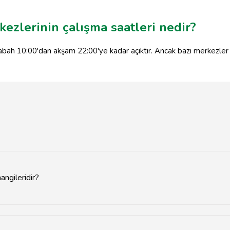
kezlerinin çalışma saatleri nedir?
 sabah 10:00'dan akşam 22:00'ye kadar açıktır. Ancak bazı merkezler
angileridir?
arasında TerraCity, MarkAntalya ve Laura Alışveriş Merkezi bulunmak