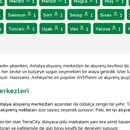
Mardin
Mersin
Muğla
Muş
1
1
1
1
1
Samsun
Siirt
Sinop
Sivas
1
1
1
1
1
Tunceli
Uşak
Van
Yalova
1
1
1
1
1
ını çıkarırken, Antalya alışveriş merkezleri ile alışveriş keyfinizi de
, her zevke ve bütçeye uygun seçenekleri bir araya getirdik. İster lü
kliyor. Hazırsanız, Antalya'nın en popüler AVM'lerini ve alışveriş ipu
erkezleri
talya alışveriş merkezleri
açısından da oldukça zengin bir şehir. Ta
alışveriş noktaları
size sayısız seçenek sunuyor. Peki,
en iyi alışv
n biri olan TerraCity, dünyaca ünlü markaların yanı sıra yerel tasarı
toran ve kafeleriyle de gün boyu keyifli bir deneyim sunuyor.