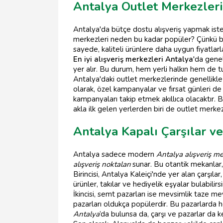
Antalya Outlet Merkezleri 
Antalya'da bütçe dostu alışveriş yapmak isteye
merkezleri neden bu kadar popüler? Çünkü bu m
sayede, kaliteli ürünlere daha uygun fiyatlar
En iyi alışveriş merkezleri Antalya
'da genel
yer alır. Bu durum, hem yerli halkın hem de t
Antalya'daki outlet merkezlerinde genellikle g
olarak, özel kampanyalar ve fırsat günleri d
kampanyaları takip etmek akıllıca olacaktır. Bö
akla ilk gelen yerlerden biri de outlet merkezl
Antalya Kapalı Çarşılar ve
Antalya sadece modern
Antalya alışveriş me
alışveriş noktaları
sunar. Bu otantik mekanlar, 
Birincisi, Antalya Kaleiçi'nde yer alan çarşıla
ürünler, takılar ve hediyelik eşyalar bulabilirsi
İkincisi, semt pazarları ise mevsimlik taze m
pazarları oldukça popülerdir. Bu pazarlarda hem
Antalya
’da bulunsa da, çarşı ve pazarlar da