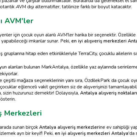
 pazarlar ve çarşılar bulunmaktadır. Buralarda da geleneksel el sana
 otantik
A
VM dışı alternatifler, tatilinize farklı bir boyut katacaktır.
ı AVM'ler
yenler için çocuk oyun alanlı AVM'ler harika bir seçenektir. Özellikle
 yapabileceği imkanlar sunar. Peki,
en iyi alışveriş merkezleri Ant
 gruplarına hitap eden etkinlikleriyle TerraCity, çocuklu ailelerin sık
 alanları bulunan MarkAntalya, özellikle yaz aylarında serinlemek 
ekiyorlar.
e çeşitli mağaza seçeneklerinin yanı sıra, ÖzdilekPark da çocuk oy
ocuklar eğlenceli vakit geçirirken siz de alışverişinizi tamamlayabili
u, sizin huzurunuz demektir! Dolayısıyla,
Antalya alışveriş noktalar
österin.
ş Merkezleri
r arada sunan birçok
Antalya alışveriş merkezleri
ne ev sahipliği yap
zlemek ayrı bir keyif! Peki,
en iyi alışveriş merkezleri Antalya
'da 