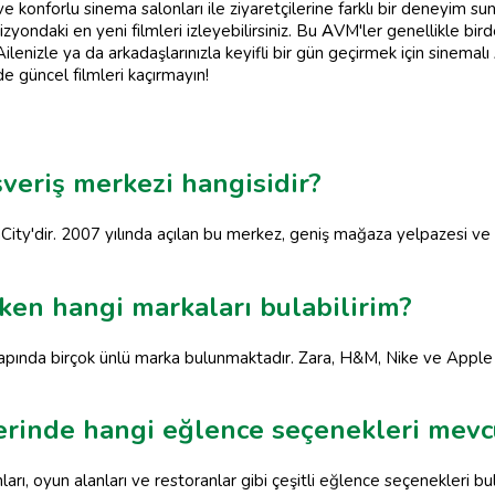
e konforlu sinema salonları ile ziyaretçilerine farklı bir deneyim su
zyondaki en yeni filmleri izleyebilirsiniz. Bu
A
VM'ler genellikle bird
lenizle ya da arkadaşlarınızla keyifli bir gün geçirmek için sinemalı
e güncel filmleri kaçırmayın!
şveriş merkezi hangisidir?
ity'dir. 2007 yılında açılan bu merkez, geniş mağaza yelpazesi ve eğ
rken hangi markaları bulabilirim?
apında birçok ünlü marka bulunmaktadır. Zara, H&M, Nike ve Apple gi
erinde hangi eğlence seçenekleri mevc
rı, oyun alanları ve restoranlar gibi çeşitli eğlence seçenekleri bu