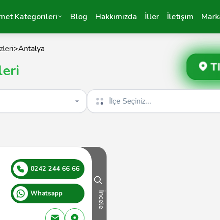
met Kategorileri
Blog
Hakkımızda
İller
İletişim
Mark
leri
>
Antalya
T
eri
İlçe seçin
0242 244 66 66
Whatsapp
İncele