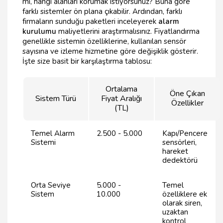
mi, hangi alanları korumak istiyorsunuz? Buna göre
farklı sistemler ön plana çıkabilir. Ardından, farklı
firmaların sunduğu paketleri inceleyerek
alarm
kurulumu
maliyetlerini araştırmalısınız. Fiyatlandırma
genellikle sistemin özelliklerine, kullanılan sensör
sayısına ve izleme hizmetine göre değişiklik gösterir.
İşte size basit bir karşılaştırma tablosu:
Ortalama
Öne Çıkan
Sistem Türü
Fiyat Aralığı
Özellikler
(TL)
Temel Alarm
2.500 - 5.000
Kapı/Pencere
Sistemi
sensörleri,
hareket
dedektörü
Orta Seviye
5.000 -
Temel
Sistem
10.000
özelliklere ek
olarak siren,
uzaktan
kontrol