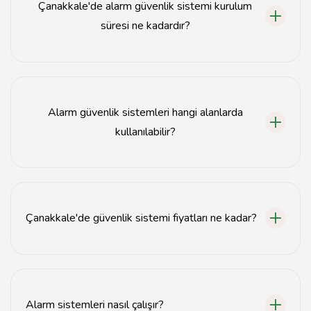
Çanakkale'de alarm güvenlik sistemi kurulum
süresi ne kadardır?
Alarm güvenlik sistemi kurulum süresi genellikle 1-2
gün sürmektedir.
Alarm güvenlik sistemleri hangi alanlarda
kullanılabilir?
Alarm güvenlik sistemleri evler, iş yerleri ve ticari
alanlar gibi birçok yerde kullanılabilir.
Çanakkale'de güvenlik sistemi fiyatları ne kadar?
Güvenlik sistemi fiyatları, kullanılan ekipman ve hizmete
göre değişiklik göstermektedir.
Alarm sistemleri nasıl çalışır?