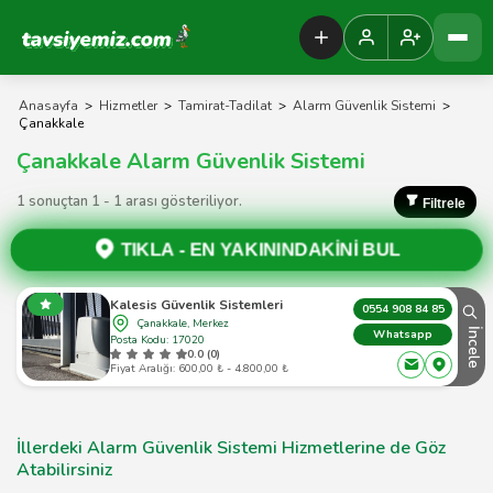
Tavsiyemiz Anasayfa
Anasayfa
>
Hizmetler
>
Tamirat-Tadilat
>
Alarm Güvenlik Sistemi
>
Çanakkale
Çanakkale Alarm Güvenlik Sistemi
1 sonuçtan 1 - 1 arası gösteriliyor.
Filtrele
TIKLA -
EN YAKININDAKİNİ BUL
Kalesis Güvenlik Sistemleri
0554 908 84 85
Çanakkale, Merkez
İncele
Whatsapp
Posta Kodu: 17020
0.0 (0)
Fiyat Aralığı: 600,00 ₺ - 4.800,00 ₺
İllerdeki Alarm Güvenlik Sistemi Hizmetlerine de Göz
Atabilirsiniz