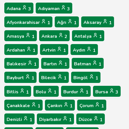
Adana
Adıyaman
3
3
Afyonkarahisar
Ağrı
Aksaray
1
1
1
Amasya
Ankara
Antalya
1
2
1
Ardahan
Artvin
Aydın
1
1
1
Balıkesir
Bartın
Batman
1
1
1
Bayburt
Bilecik
Bingöl
1
1
1
Bitlis
Bolu
Burdur
Bursa
1
1
1
3
Çanakkale
Çankırı
Çorum
1
1
1
Denizli
Diyarbakır
Düzce
1
1
1