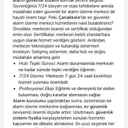
alarm güvenlik sistemi
kurmak yeterli değildir.
Güvenliğinizi 7/24 izleyen ve olası tehlikelere anında
müdahale eden güvenilir bir alarm izleme merkezi de
hayati önem taşır. Peki,
Çanakkale
'de en güvenilir
alarm izleme merkezi hizmetlerini nasıl bulabilirsiniz?
Öncelikle, merkezin lisanslı ve sertifikalı olduğundan
emin olun. Sertifikalar, merkezin belirli standartlara
uygun olarak hizmet verdiğini gösterir. Ardından,
merkezin teknolojisini ve kullandığı sistemleri
inceleyin. Gelişmiş sistemler, daha hızlı ve doğru
müdahale anlamına gelir.
Hızlı Tepki Süresi:
Alarm durumlarında merkezin
ne kadar sürede tepki verdiğini öğrenin.
7/24 İzleme:
Merkezin 7 gün 24 saat kesintisiz
hizmet sunması önemlidir.
Profesyonel Ekip:
Eğitimli ve deneyimli bir ekibin
bulunması, doğru kararlar alınmasını sağlar.
Alarm kurulumu
yaptırdıktan sonra, sisteminizin bir
alarm izleme merkezine bağlanması,
ev güvenlik
seviyenizi önemli ölçüde artırır. Unutmayın,
güvenlik
sistemi fiyatla
karşılaştırılırken sunulan hizmetin
kapsamını da dikkate almalısınız. En ucuz seçenek her