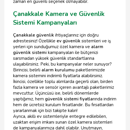
zaman en güvenli seçenek olmayabilir.
Çanakkale Kamera ve Güvenlik
Sistemi Kampanyaları
Çanakkale güvenlik
ihtiyaçlarınız için doğru
adrestesiniz! Özellikle
ev güvenlik
sistemleri ve iş
yerleri için sunduğumuz özel kamera ve
alarm
güvenlik sistemi
kampanyaları ile bütçenizi
sarsmadan yüksek güvenlik standartlarına
ulaşabilirsiniz. Peki, bu kampanyalar neler sunuyor?
Birincisi, belirli
alarm kurulumu
paketlerimizde
kamera sistemini indirimli fiyatlarla alabilirsiniz.
İkincisi, özellikle toplu alımlarda geçerli olan, birden
fazla kamera ve sensör içeren avantajlı paketlerimiz
mevcuttur. Üçüncüsü ise, belirli dönemlerde
yaptığımız, hem
güvenlik sistemi fiyatla
rında indirim
hem de ücretsiz kurulum fırsatlarıdır. Bu fırsatlardan
yararlanmak için bizi takipte kalın!
Ayrıca, akıllı ev sistemleriyle entegre edilebilen,
uzaktan erişim imkanı sunan özel kamera sistemleri
de kampanyalarımıza dahil olabilir. Unutmayın,