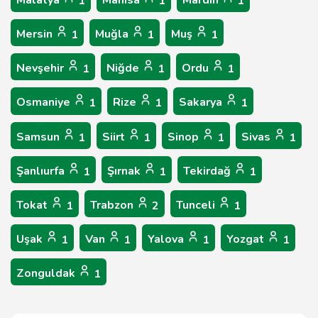
Malatya
Manisa
Mardin
1
1
1
Mersin
Muğla
Muş
1
1
1
Nevşehir
Niğde
Ordu
1
1
1
Osmaniye
Rize
Sakarya
1
1
1
Samsun
Siirt
Sinop
Sivas
1
1
1
1
Şanlıurfa
Şırnak
Tekirdağ
1
1
1
Tokat
Trabzon
Tunceli
1
2
1
Uşak
Van
Yalova
Yozgat
1
1
1
1
Zonguldak
1