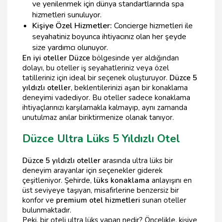
ve yenilenmek için dünya standartlarında spa
hizmetleri sunuluyor.
Kişiye Özel Hizmetler:
Concierge hizmetleri ile
seyahatiniz boyunca ihtiyacınız olan her şeyde
size yardımcı olunuyor.
En iyi oteller Düzce
bölgesinde yer aldığından
dolayı, bu oteller iş seyahatleriniz veya özel
tatilleriniz için ideal bir seçenek oluşturuyor.
Düzce 5
yıldızlı oteller
, beklentilerinizi aşan bir konaklama
deneyimi vadediyor. Bu oteller sadece konaklama
ihtiyaçlarınızı karşılamakla kalmayıp, aynı zamanda
unutulmaz anılar biriktirmenize olanak tanıyor.
Düzce Ultra Lüks 5 Yıldızlı Otel
Düzce 5 yıldızlı oteller
arasında ultra lüks bir
deneyim arayanlar için seçenekler giderek
çeşitleniyor. Şehirde,
lüks konaklama
anlayışını en
üst seviyeye taşıyan, misafirlerine benzersiz bir
konfor ve
premium otel hizmetleri
sunan oteller
bulunmaktadır.
Peki, bir oteli ultra lüks yapan nedir? Öncelikle, kişiye