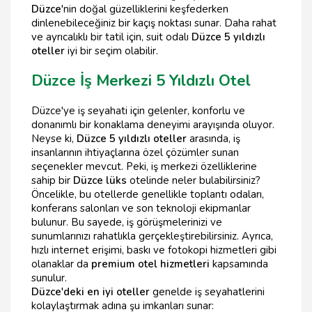
Düzce
'nin doğal güzelliklerini keşfederken
dinlenebileceğiniz bir kaçış noktası sunar. Daha rahat
ve ayrıcalıklı bir tatil için, suit odalı
Düzce 5 yıldızlı
oteller
iyi bir seçim olabilir.
Düzce İş Merkezi 5 Yıldızlı Otel
Düzce'ye iş seyahati için gelenler, konforlu ve
donanımlı bir konaklama deneyimi arayışında oluyor.
Neyse ki,
Düzce 5 yıldızlı oteller
arasında, iş
insanlarının ihtiyaçlarına özel çözümler sunan
seçenekler mevcut. Peki, iş merkezi özelliklerine
sahip bir
Düzce lüks
otelinde neler bulabilirsiniz?
Öncelikle, bu otellerde genellikle toplantı odaları,
konferans salonları ve son teknoloji ekipmanlar
bulunur. Bu sayede, iş görüşmelerinizi ve
sunumlarınızı rahatlıkla gerçekleştirebilirsiniz. Ayrıca,
hızlı internet erişimi, baskı ve fotokopi hizmetleri gibi
olanaklar da
premium otel hizmetleri
kapsamında
sunulur.
Düzce'deki en iyi oteller
genelde iş seyahatlerini
kolaylaştırmak adına şu imkanları sunar: