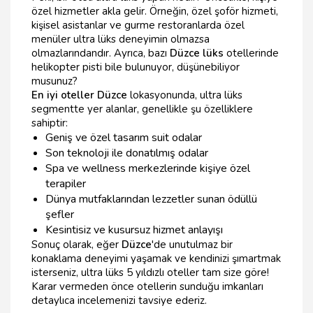
özel hizmetler akla gelir. Örneğin, özel şoför hizmeti,
kişisel asistanlar ve gurme restoranlarda özel
menüler ultra lüks deneyimin olmazsa
olmazlarındandır. Ayrıca, bazı
Düzce lüks
otellerinde
helikopter pisti bile bulunuyor, düşünebiliyor
musunuz?
En iyi oteller Düzce
lokasyonunda, ultra lüks
segmentte yer alanlar, genellikle şu özelliklere
sahiptir:
Geniş ve özel tasarım suit odalar
Son teknoloji ile donatılmış odalar
Spa ve wellness merkezlerinde kişiye özel
terapiler
Dünya mutfaklarından lezzetler sunan ödüllü
şefler
Kesintisiz ve kusursuz hizmet anlayışı
Sonuç olarak, eğer
Düzce
'de unutulmaz bir
konaklama deneyimi yaşamak ve kendinizi şımartmak
isterseniz, ultra lüks 5 yıldızlı oteller tam size göre!
Karar vermeden önce otellerin sunduğu imkanları
detaylıca incelemenizi tavsiye ederiz.