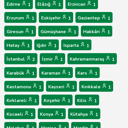
Edirne
Elâzığ
Erzincan
1
1
1
Erzurum
Eskişehir
Gaziantep
1
1
1
Giresun
Gümüşhane
Hakkâri
1
1
1
Hatay
Iğdır
Isparta
1
1
1
İstanbul
İzmir
Kahramanmaraş
2
1
1
Karabük
Karaman
Kars
1
1
1
Kastamonu
Kayseri
Kırıkkale
1
1
1
Kırklareli
Kırşehir
Kilis
1
1
1
Kocaeli
Konya
Kütahya
1
1
1