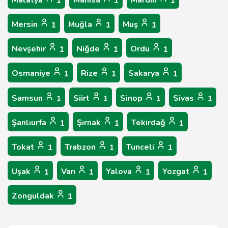
Malatya
Manisa
Mardin
1
1
1
Mersin
Muğla
Muş
1
1
1
Nevşehir
Niğde
Ordu
1
1
1
Osmaniye
Rize
Sakarya
1
1
1
Samsun
Siirt
Sinop
Sivas
1
1
1
1
Şanlıurfa
Şırnak
Tekirdağ
1
1
1
Tokat
Trabzon
Tunceli
1
1
1
Uşak
Van
Yalova
Yozgat
1
1
1
1
Zonguldak
1