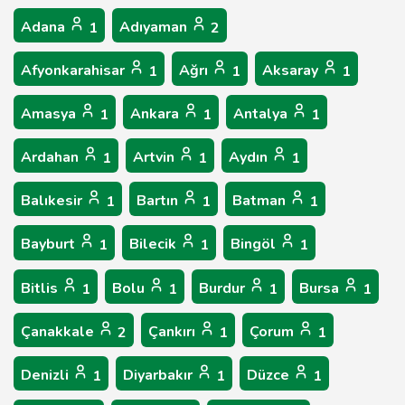
Adana
Adıyaman
1
2
Afyonkarahisar
Ağrı
Aksaray
1
1
1
Amasya
Ankara
Antalya
1
1
1
Ardahan
Artvin
Aydın
1
1
1
Balıkesir
Bartın
Batman
1
1
1
Bayburt
Bilecik
Bingöl
1
1
1
Bitlis
Bolu
Burdur
Bursa
1
1
1
1
Çanakkale
Çankırı
Çorum
2
1
1
Denizli
Diyarbakır
Düzce
1
1
1