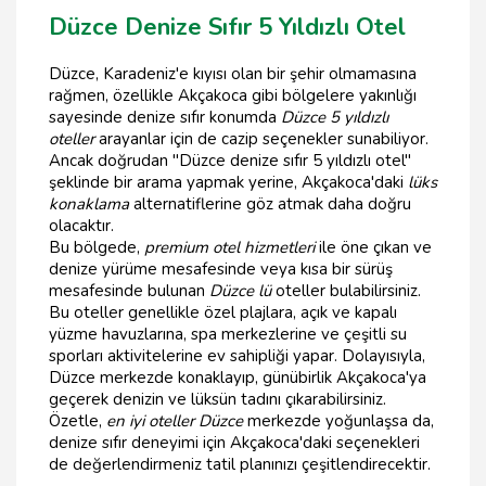
Düzce Denize Sıfır 5 Yıldızlı Otel
Düzce, Karadeniz'e kıyısı olan bir şehir olmamasına
rağmen, özellikle Akçakoca gibi bölgelere yakınlığı
sayesinde denize sıfır konumda
Düzce 5 yıldızlı
oteller
arayanlar için de cazip seçenekler sunabiliyor.
Ancak doğrudan "Düzce denize sıfır 5 yıldızlı otel"
şeklinde bir arama yapmak yerine, Akçakoca'daki
lüks
konaklama
alternatiflerine göz atmak daha doğru
olacaktır.
Bu bölgede,
premium otel hizmetleri
ile öne çıkan ve
denize yürüme mesafesinde veya kısa bir sürüş
mesafesinde bulunan
Düzce lü
oteller bulabilirsiniz.
Bu oteller genellikle özel plajlara, açık ve kapalı
yüzme havuzlarına, spa merkezlerine ve çeşitli su
sporları aktivitelerine ev sahipliği yapar. Dolayısıyla,
Düzce merkezde konaklayıp, günübirlik Akçakoca'ya
geçerek denizin ve lüksün tadını çıkarabilirsiniz.
Özetle,
en iyi oteller Düzce
merkezde yoğunlaşsa da,
denize sıfır deneyimi için Akçakoca'daki seçenekleri
de değerlendirmeniz tatil planınızı çeşitlendirecektir.