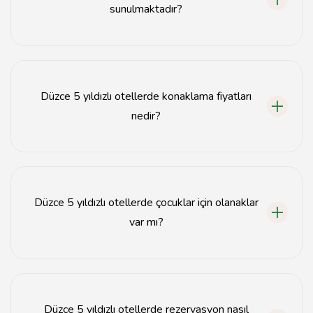
sunulmaktadır?
Düzce 5 yıldızlı otellerde genellikle spa, yüzme havuzu,
restoran, fitness merkezi ve ücretsiz Wi-Fi gibi
hizmetler sunulmaktadır.
Düzce 5 yıldızlı otellerde konaklama fiyatları
nedir?
Düzce 5 yıldızlı otellerde konaklama fiyatları sezon ve
otelin özelliklerine göre değişiklik göstermektedir,
genellikle 1000 TL'den başlamaktadır.
Düzce 5 yıldızlı otellerde çocuklar için olanaklar
var mı?
Evet, Düzce 5 yıldızlı otellerde çocuklar için yüzme
havuzları, oyun alanları ve çocuk kulüpleri gibi olanaklar
bulunmaktadır.
Düzce 5 yıldızlı otellerde rezervasyon nasıl