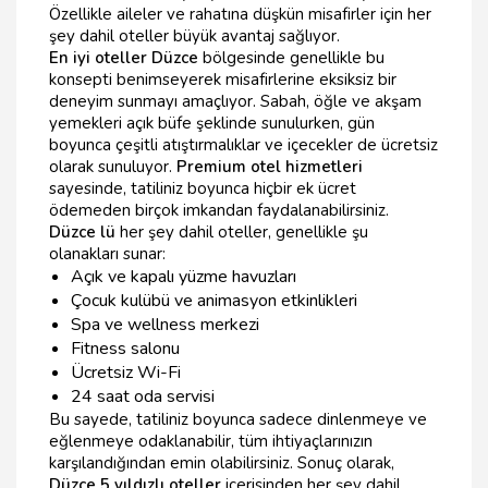
Özellikle aileler ve rahatına düşkün misafirler için her
şey dahil oteller büyük avantaj sağlıyor.
En iyi oteller Düzce
bölgesinde genellikle bu
konsepti benimseyerek misafirlerine eksiksiz bir
deneyim sunmayı amaçlıyor. Sabah, öğle ve akşam
yemekleri açık büfe şeklinde sunulurken, gün
boyunca çeşitli atıştırmalıklar ve içecekler de ücretsiz
olarak sunuluyor.
Premium otel hizmetleri
sayesinde, tatiliniz boyunca hiçbir ek ücret
ödemeden birçok imkandan faydalanabilirsiniz.
Düzce lü
her şey dahil oteller, genellikle şu
olanakları sunar:
Açık ve kapalı yüzme havuzları
Çocuk kulübü ve animasyon etkinlikleri
Spa ve wellness merkezi
Fitness salonu
Ücretsiz Wi-Fi
24 saat oda servisi
Bu sayede, tatiliniz boyunca sadece dinlenmeye ve
eğlenmeye odaklanabilir, tüm ihtiyaçlarınızın
karşılandığından emin olabilirsiniz. Sonuç olarak,
Düzce 5 yıldızlı oteller
içerisinden her şey dahil