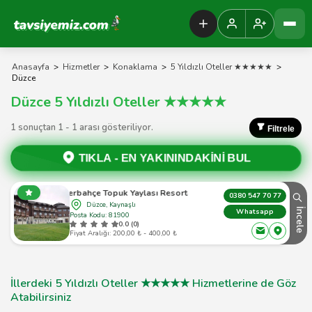
Tavsiyemiz Anasayfa
Anasayfa
>
Hizmetler
>
Konaklama
>
5 Yıldızlı Oteller ★★★★★
>
Düzce
Düzce 5 Yıldızlı Oteller ★★★★★
1 sonuçtan 1 - 1 arası gösteriliyor.
Filtrele
TIKLA -
EN YAKININDAKİNİ BUL
Fenerbahçe Topuk Yaylası Resort&Sport
0380 547 70 77
Düzce, Kaynaşlı
İncele
Whatsapp
Posta Kodu: 81900
0.0 (0)
Fiyat Aralığı: 200,00 ₺ - 400,00 ₺
İllerdeki 5 Yıldızlı Oteller ★★★★★ Hizmetlerine de Göz
Atabilirsiniz