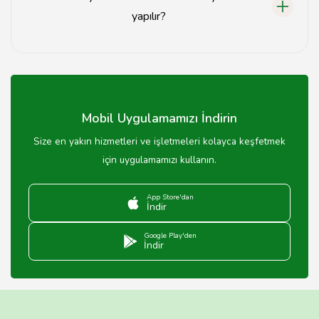
yapılır?
Düzce 5 yıldızlı otellerde rezervasyon, otelin resmi
web sitesi veya popüler seyahat siteleri üzerinden
kolayca yapılabilmektedir.
Mobil Uygulamamızı İndirin
Size en yakın hizmetleri ve işletmeleri kolayca keşfetmek
için uygulamamızı kullanın.
App Store'dan
İndir
Google Play'den
İndir