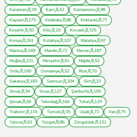
Karaman
39
Kars
42
Kastamonu
98
Kayseri
175
Kırıkkale
86
Kırklareli
77
Kırşehir
50
Kilis
20
Kocaeli
325
Konya
251
Kütahya
107
Malatya
97
Manisa
169
Mardin
72
Mersin
187
Muğla
221
Nevşehir
61
Niğde
52
Ordu
100
Osmaniye
52
Rize
70
Sakarya
183
Samsun
204
Siirt
33
Sinop
54
Sivas
127
Şanlıurfa
100
Şırnak
50
Tekirdağ
164
Tokat
129
Trabzon
174
Tunceli
35
Uşak
72
Van
75
Yalova
63
Yozgat
86
Zonguldak
151