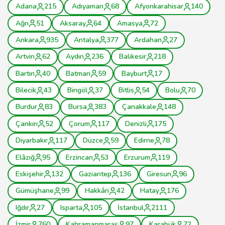
Adana
215
Adıyaman
68
Afyonkarahisar
140
Ağrı
51
Aksaray
64
Amasya
72
Ankara
935
Antalya
377
Ardahan
27
Artvin
62
Aydın
236
Balıkesir
218
Bartın
40
Batman
59
Bayburt
17
Bilecik
43
Bingöl
37
Bitlis
54
Bolu
70
Burdur
83
Bursa
383
Çanakkale
148
Çankırı
52
Çorum
117
Denizli
175
Diyarbakır
117
Düzce
59
Edirne
78
Elâzığ
95
Erzincan
53
Erzurum
119
Eskişehir
132
Gaziantep
136
Giresun
96
Gümüşhane
99
Hakkâri
42
Hatay
176
Iğdır
27
Isparta
105
İstanbul
2111
İzmir
760
Kahramanmaraş
97
Karabük
72