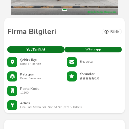
Firma Bilgileri
Bildir
Yol Tarifi Al
Whatsapp
Şehir / İlçe
E-posta
Bilecik / Merkez
Yorumlar
Kategori
0.0
Kamu Bankaları
Posta Kodu
11100
Adres
Lise Cad. Seven Sok. No:151 Yenipazar / Bilecik