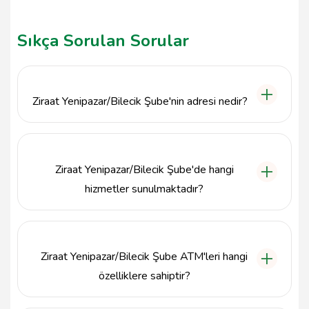
Sıkça Sorulan Sorular
Ziraat Yenipazar/Bilecik Şube'nin adresi nedir?
Ziraat Yenipazar/Bilecik Şube'nin adresi Lise Cad.
Seven Sok. No:151, Yenipazar / Bilecik'tir.
Ziraat Yenipazar/Bilecik Şube'de hangi
hizmetler sunulmaktadır?
Ziraat Yenipazar/Bilecik Şube, müşterilerine hesap
açma, kredi başvurusu, para transferi gibi çeşitli
bankacılık hizmetleri sunmaktadır.
Ziraat Yenipazar/Bilecik Şube ATM'leri hangi
özelliklere sahiptir?
Ziraat Yenipazar/Bilecik Şube'nin ATM'leri, para