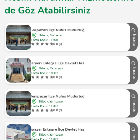
de Göz Atabilirsiniz
Gölpazarı İlçe Nüfus Müdürlüğü
Bilecik, Gölpazarı
İncele
Posta Kodu: 11700
0.0 (0)
Pazaryeri Entegre İlçe Devlet Hastanesi
Bilecik, Pazaryeri
İncele
Posta Kodu: 11802
0.0 (0)
Yenipazar İlçe Nüfus Müdürlüğü
Bilecik, Yenipazar
İncele
Posta Kodu: 11782
0.0 (0)
Yenipazar Entegre İlçe Devlet Hastanesi
Bilecik, Yenipazar
İncele
Posta Kodu: 11782