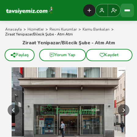
Tavsiyemiz Anasayfa
Anasayfa
>
Hizmetler
>
Resmi Kurumlar
>
Kamu Bankaları
>
Ziraat Yenipazar/Bilecik Şube - Atm Atm
Ziraat Yenipazar/Bilecik Şube - Atm Atm
Paylaş
Yorum Yap
Kaydet