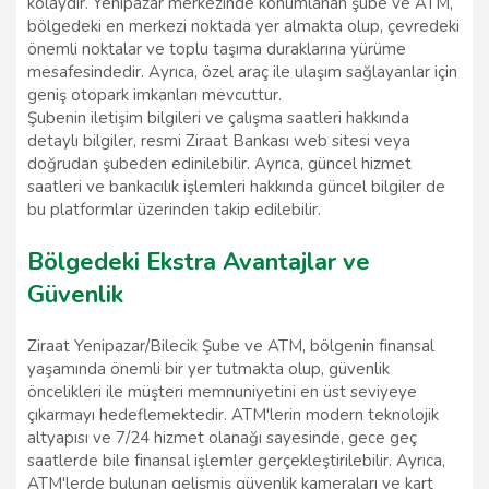
kolaydır. Yenipazar merkezinde konumlanan şube ve ATM,
bölgedeki en merkezi noktada yer almakta olup, çevredeki
önemli noktalar ve toplu taşıma duraklarına yürüme
mesafesindedir. Ayrıca, özel araç ile ulaşım sağlayanlar için
geniş otopark imkanları mevcuttur.
Şubenin iletişim bilgileri ve çalışma saatleri hakkında
detaylı bilgiler, resmi Ziraat Bankası web sitesi veya
doğrudan şubeden edinilebilir. Ayrıca, güncel hizmet
saatleri ve bankacılık işlemleri hakkında güncel bilgiler de
bu platformlar üzerinden takip edilebilir.
Bölgedeki Ekstra Avantajlar ve
Güvenlik
Ziraat Yenipazar/Bilecik Şube ve ATM, bölgenin finansal
yaşamında önemli bir yer tutmakta olup, güvenlik
öncelikleri ile müşteri memnuniyetini en üst seviyeye
çıkarmayı hedeflemektedir. ATM'lerin modern teknolojik
altyapısı ve 7/24 hizmet olanağı sayesinde, gece geç
saatlerde bile finansal işlemler gerçekleştirilebilir. Ayrıca,
ATM'lerde bulunan gelişmiş güvenlik kameraları ve kart