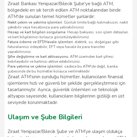
Ziraat Bankası Yenipazar/Bilecik Şube'ye bağlı ATM,
bölgedeki en sık tercih edilen ATM noktalarından biridir.
ATM'de sunulan temel hizmetler şunlardır:
Nakit çekim ve yatırma işlemleri:
Günlük limite bağlı kalmaksızın, nakit
çekebilir veya hesabınıza para yatırabilirsiniz.
Hesap ve kart bilgileri sorgulama:
Hesap bakiyesi, son işlem detayları
ve kart bilgilerinizi kolayca görüntüleyebilirsiniz.
Fatura ödeme ve EFT/Havale işlemleri:
elektrik, su, doğalgaz gibi
faturalarınızı ödeyebilir, EFT veya havale ile para transferi
yapabilirsiniz.
Şifre değiştirme ve kart aktivasyonu:
ATM üzerinden kart şifresi
belirleyebilir ve kartınızı aktive edebilirsiniz.
Para yatırma ve çekme işlemleri:
sadece bu ATM'de değil, banka
şubesinde de bu hizmetler kolayca verilmektedir.
Ziraat ATM'sinin sunduğu hizmetler, kullanıcıların finansal
işlemlerini hızlı ve güvenli bir şekilde gerçekleştirmesi için
tasarlanmıştır. Ayrıca, güvenlik önlemleri ve teknolojik
altyapısı sayesinde, kullanıcıların bilgilerinin gizliliği en üst
seviyede korunmaktadır.
Ulaşım ve Şube Bilgileri
Ziraat Yenipazar/Bilecik Şube ve ATM'ye ulaşım oldukça