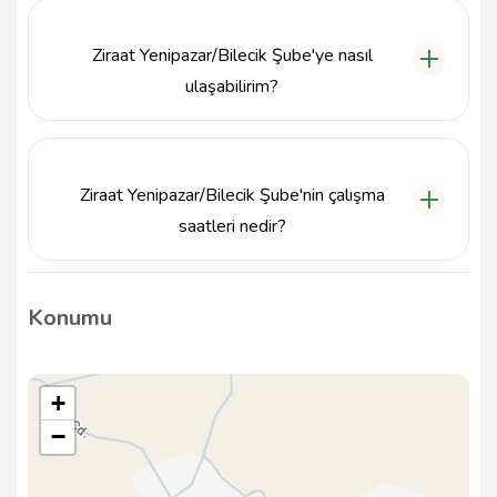
çekme, para yatırma, bakiye sorgulama gibi temel
işlemleri hızlı ve güvenli bir şekilde yapmanıza
Ziraat Yenipazar/Bilecik Şube'ye nasıl
olanak tanır.
ulaşabilirim?
Ziraat Yenipazar/Bilecik Şube, merkezi bir konumda
yer aldığından, toplu taşıma ile kolayca ulaşılabilir.
Ayrıca, çevredeki ana yollar üzerinden de erişim
Ziraat Yenipazar/Bilecik Şube'nin çalışma
sağlanmaktadır.
saatleri nedir?
Ziraat Yenipazar/Bilecik Şube'nin çalışma saatleri
genellikle hafta içi 09:00 - 17:00 arasındadır. Ancak,
Konumu
özel günlerde saatler değişiklik gösterebilir.
+
−