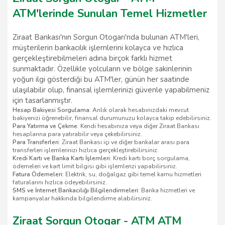
ATM'lerinde Sunulan Temel Hizmetler
Ziraat Bankası'nın Sorgun Otogarı'nda bulunan ATM'leri,
müşterilerin bankacılık işlemlerini kolayca ve hızlıca
gerçekleştirebilmeleri adına birçok farklı hizmet
sunmaktadır. Özellikle yolcuların ve bölge sakinlerinin
yoğun ilgi gösterdiği bu ATM'ler, günün her saatinde
ulaşılabilir olup, finansal işlemlerinizi güvenle yapabilmeniz
için tasarlanmıştır.
Hesap Bakiyesi Sorgulama
: Anlık olarak hesabınızdaki mevcut
bakiyenizi öğrenebilir, finansal durumunuzu kolayca takip edebilirsiniz.
Para Yatırma ve Çekme
: Kendi hesabınıza veya diğer Ziraat Bankası
hesaplarına para yatırabilir veya çekebilirsiniz.
Para Transferleri
: Ziraat Bankası içi ve diğer bankalar arası para
transferleri işlemlerinizi hızlıca gerçekleştirebilirsiniz.
Kredi Kartı ve Banka Kartı İşlemleri
: Kredi kartı borç sorgulama,
ödemeleri ve kart limit bilgisi gibi işlemlerizi yapabilirsiniz.
Fatura Ödemeleri
: Elektrik, su, doğalgaz gibi temel kamu hizmetleri
faturalarını hızlıca ödeyebilirsiniz.
SMS ve İnternet Bankacılığı Bilgilendirmeleri
: Banka hizmetleri ve
kampanyalar hakkında bilgilendirme alabilirsiniz.
Ziraat Sorgun Otogar - ATM ATM