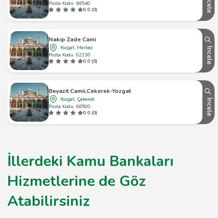
İncele
Posta Kodu: 66540
0.0 (0)
Nakıp Zade Cami
Yozgat, Merkez
İncele
Posta Kodu: 02230
0.0 (0)
Beyazit Camii,Cekerek-Yozgat
Yozgat, Çekerek
İncele
Posta Kodu: 66500
0.0 (0)
İllerdeki Kamu Bankaları
Hizmetlerine de Göz
Atabilirsiniz