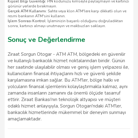
Kişisel Bilgi Güvenliği
: PIN kodunuzu kimseyle paylaşmayın ve kartınızı
görünür yerlerde bırakmayın.
Gerçek ATM Kullanımı
: Sahte veya klon ATM'lere karşı dikkatli olun ve
resmi bankanın ATM'sini kullanın.
İşlem Sonrası Kontrol
: İşleminizin başarılı olduğunu doğruladıktan
sonra, kartınızı almayı unutmayın ve makbuzları saklayın.
Sonuç ve Değerlendirme
Ziraat Sorgun Otogar - ATM ATM, bölgedeki en güvenilir
ve kullanışlı bankacılık hizmet noktalarından biridir. Günün
her saatinde ulaşılabilir olması ve geniş işlem yelpazesi ile,
kullanıcıların finansal ihtiyaçlarını hızlı ve güvenli şekilde
karşılamasına imkan sağlar. Bu ATM'ler, bölge halkı ve
yolcuların finansal işlemlerini kolaylaştırmakla kalmaz, aynı
zamanda insanların zamanını da önemli ölçüde tasarruf
ettirir. Ziraat Bankası'nın teknolojik altyapısı ve müşteri
odaklı hizmet anlayışıyla, Sorgun Otogarı'ndaki ATM'ler,
bankacılık hizmetlerinde mükemmel bir deneyim sunmayı
amaçlamaktadır.