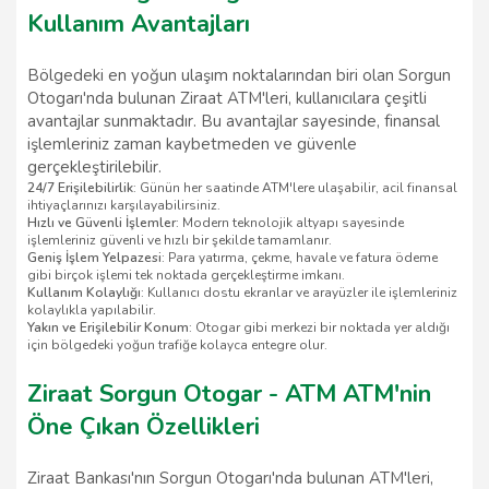
Kullanım Avantajları
Bölgedeki en yoğun ulaşım noktalarından biri olan Sorgun
Otogarı'nda bulunan Ziraat ATM'leri, kullanıcılara çeşitli
avantajlar sunmaktadır. Bu avantajlar sayesinde, finansal
işlemleriniz zaman kaybetmeden ve güvenle
gerçekleştirilebilir.
24/7 Erişilebilirlik
: Günün her saatinde ATM'lere ulaşabilir, acil finansal
ihtiyaçlarınızı karşılayabilirsiniz.
Hızlı ve Güvenli İşlemler
: Modern teknolojik altyapı sayesinde
işlemleriniz güvenli ve hızlı bir şekilde tamamlanır.
Geniş İşlem Yelpazesi
: Para yatırma, çekme, havale ve fatura ödeme
gibi birçok işlemi tek noktada gerçekleştirme imkanı.
Kullanım Kolaylığı
: Kullanıcı dostu ekranlar ve arayüzler ile işlemleriniz
kolaylıkla yapılabilir.
Yakın ve Erişilebilir Konum
: Otogar gibi merkezi bir noktada yer aldığı
için bölgedeki yoğun trafiğe kolayca entegre olur.
Ziraat Sorgun Otogar - ATM ATM'nin
Öne Çıkan Özellikleri
Ziraat Bankası'nın Sorgun Otogarı'nda bulunan ATM'leri,