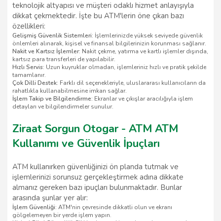
teknolojik altyapısı ve müşteri odaklı hizmet anlayışıyla
dikkat çekmektedir. İşte bu ATM'lerin öne çıkan bazı
özellikleri:
Gelişmiş Güvenlik Sistemleri
: İşlemlerinizde yüksek seviyede güvenlik
önlemleri alınarak, kişisel ve finansal bilgilerinizin korunması sağlanır.
Nakit ve Kartsız İşlemler
: Nakit çekme, yatırma ve kartlı işlemler dışında,
kartsız para transferleri de yapılabilir.
Hızlı Servis
: Uzun kuyruklar olmadan, işlemleriniz hızlı ve pratik şekilde
tamamlanır.
Çok Dilli Destek
: Farklı dil seçenekleriyle, uluslararası kullanıcıların da
rahatlıkla kullanabilmesine imkan sağlar.
İşlem Takip ve Bilgilendirme
: Ekranlar ve çıkışlar aracılığıyla işlem
detayları ve bilgilendirmeler sunulur.
Ziraat Sorgun Otogar - ATM ATM
Kullanımı ve Güvenlik İpuçları
ATM kullanırken güvenliğinizi ön planda tutmak ve
işlemlerinizi sorunsuz gerçekleştirmek adına dikkate
almanız gereken bazı ipuçları bulunmaktadır. Bunlar
arasında şunlar yer alır:
İşlem Güvenliği
: ATM'nin çevresinde dikkatli olun ve ekranı
gölgelemeyen bir yerde işlem yapın.