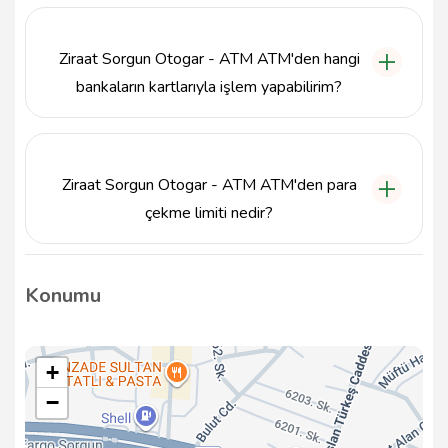
Ziraat Sorgun Otogar - ATM ATM, 7/24 hizmet
vermekte olup, günün her saati finansal işlemlerinizi
gerçekleştirebilirsiniz.
Ziraat Sorgun Otogar - ATM ATM'den hangi
bankaların kartlarıyla işlem yapabilirim?
Ziraat Sorgun Otogar - ATM ATM, Ziraat Bankası
kartlarının yanı sıra diğer bankalara ait kartlarla da
işlem yapılabilmektedir.
Ziraat Sorgun Otogar - ATM ATM'den para
çekme limiti nedir?
Ziraat Sorgun Otogar - ATM ATM'den yapılan para
çekme işlemlerinde günlük limit, banka kartınıza bağlı
Konumu
olarak değişiklik gösterebilir.
+
−