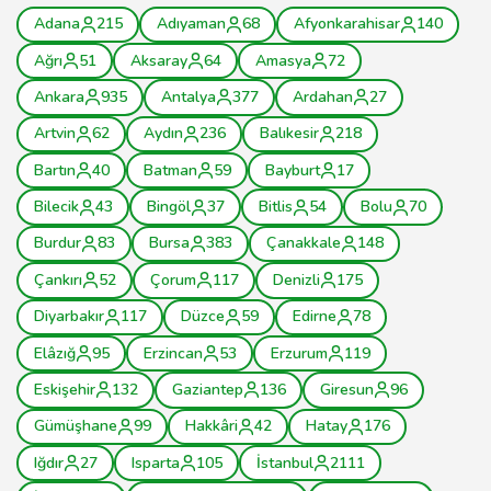
Adana
215
Adıyaman
68
Afyonkarahisar
140
Ağrı
51
Aksaray
64
Amasya
72
Ankara
935
Antalya
377
Ardahan
27
Artvin
62
Aydın
236
Balıkesir
218
Bartın
40
Batman
59
Bayburt
17
Bilecik
43
Bingöl
37
Bitlis
54
Bolu
70
Burdur
83
Bursa
383
Çanakkale
148
Çankırı
52
Çorum
117
Denizli
175
Diyarbakır
117
Düzce
59
Edirne
78
Elâzığ
95
Erzincan
53
Erzurum
119
Eskişehir
132
Gaziantep
136
Giresun
96
Gümüşhane
99
Hakkâri
42
Hatay
176
Iğdır
27
Isparta
105
İstanbul
2111