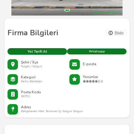
Firma Bilgileri
Bildir
Yol Tarifi Al
Whatsapp
Şehir / İlçe
E-posta
Yozgat / Sorgun
Yorumlar
Kategori
0.0
Kamu Bankaları
Posta Kodu
66702
Adres
Bahçelievler Mah. Terminal İçi Sorgun Sorgun