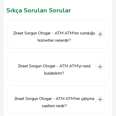
Sıkça Sorulan Sorular
Ziraat Sorgun Otogar - ATM ATM'nin sunduğu
hizmetler nelerdir?
Ziraat Sorgun Otogar - ATM ATM, para çekme,
bakiye sorgulama, para yatırma ve fatura ödeme
gibi çeşitli bankacılık hizmetlerini sunmaktadır.
Ziraat Sorgun Otogar - ATM ATM'yi nasıl
bulabilirim?
Ziraat Sorgun Otogar - ATM ATM, Bahçelievler
Mahallesi, Terminal İçi Sorgun adresinde
bulunmaktadır. Sorgun Otogarı içerisinde kolayca
Ziraat Sorgun Otogar - ATM ATM'nin çalışma
ulaşabilirsiniz.
saatleri nedir?