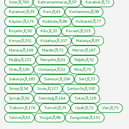
İzmir
760
Kahramanmaraş
97
Karabük
72
Karaman
39
Kars
42
Kastamonu
98
Kayseri
175
Kırıkkale
86
Kırklareli
77
Kırşehir
50
Kilis
20
Kocaeli
325
Konya
251
Kütahya
107
Malatya
97
Manisa
169
Mardin
72
Mersin
187
Muğla
221
Nevşehir
61
Niğde
52
Ordu
100
Osmaniye
52
Rize
70
Sakarya
183
Samsun
204
Siirt
33
Sinop
54
Sivas
127
Şanlıurfa
100
Şırnak
50
Tekirdağ
164
Tokat
129
Trabzon
174
Tunceli
35
Uşak
72
Van
75
Yalova
63
Yozgat
86
Zonguldak
151