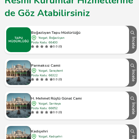
Resmi Kurumlar Hizmetlerine
de Göz Atabilirsiniz
Boğazlıyan Tapu Müdürlüğü
Yozgat, Boğazlıyan
İncele
Posta Kodu: 66400
0.0 (0)
Parmaksız Camii
Yozgat, Saraykent
İncele
Posta Kodu: 66322
0.0 (0)
H. Mehmet Rüştü Günal Cami
Yozgat, Sarıkaya
İncele
Posta Kodu: 66652
0.0 (0)
Kadışehri
Yozgat, Kadışehri