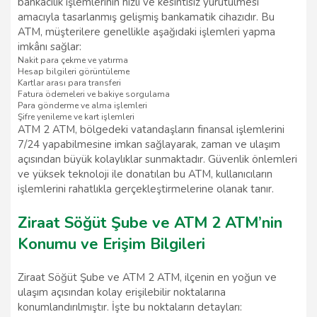
bankacılık işlemlerinin hızlı ve kesintisiz yürütülmesi
amacıyla tasarlanmış gelişmiş bankamatik cihazıdır. Bu
ATM, müşterilere genellikle aşağıdaki işlemleri yapma
imkânı sağlar:
Nakit para çekme ve yatırma
Hesap bilgileri görüntüleme
Kartlar arası para transferi
Fatura ödemeleri ve bakiye sorgulama
Para gönderme ve alma işlemleri
Şifre yenileme ve kart işlemleri
ATM 2 ATM, bölgedeki vatandaşların finansal işlemlerini
7/24 yapabilmesine imkan sağlayarak, zaman ve ulaşım
açısından büyük kolaylıklar sunmaktadır. Güvenlik önlemleri
ve yüksek teknoloji ile donatılan bu ATM, kullanıcıların
işlemlerini rahatlıkla gerçekleştirmelerine olanak tanır.
Ziraat Söğüt Şube ve ATM 2 ATM’nin
Konumu ve Erişim Bilgileri
Ziraat Söğüt Şube ve ATM 2 ATM, ilçenin en yoğun ve
ulaşım açısından kolay erişilebilir noktalarına
konumlandırılmıştır. İşte bu noktaların detayları: