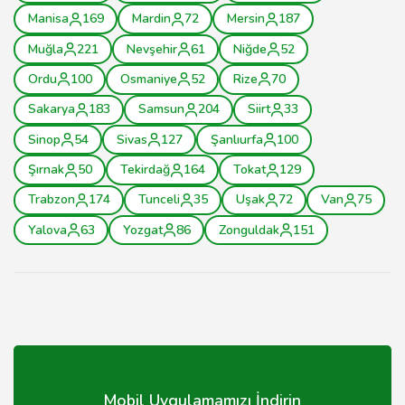
Manisa
169
Mardin
72
Mersin
187
Muğla
221
Nevşehir
61
Niğde
52
Ordu
100
Osmaniye
52
Rize
70
Sakarya
183
Samsun
204
Siirt
33
Sinop
54
Sivas
127
Şanlıurfa
100
Şırnak
50
Tekirdağ
164
Tokat
129
Trabzon
174
Tunceli
35
Uşak
72
Van
75
Yalova
63
Yozgat
86
Zonguldak
151
Mobil Uygulamamızı İndirin