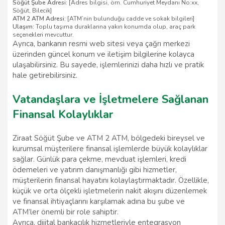
Söğüt Şube Adresi:
[Adres bilgisi, örn. Cumhuriyet Meydanı No:xx,
Söğüt, Bilecik]
ATM 2 ATM Adresi:
[ATM’nin bulunduğu cadde ve sokak bilgileri]
Ulaşım:
Toplu taşıma duraklarına yakın konumda olup, araç park
seçenekleri mevcuttur.
Ayrıca, bankanın resmi web sitesi veya çağrı merkezi
üzerinden güncel konum ve iletişim bilgilerine kolayca
ulaşabilirsiniz. Bu sayede, işlemlerinizi daha hızlı ve pratik
hale getirebilirsiniz.
Vatandaşlara ve İşletmelere Sağlanan
Finansal Kolaylıklar
Ziraat Söğüt Şube ve ATM 2 ATM, bölgedeki bireysel ve
kurumsal müşterilere finansal işlemlerde büyük kolaylıklar
sağlar. Günlük para çekme, mevduat işlemleri, kredi
ödemeleri ve yatırım danışmanlığı gibi hizmetler,
müşterilerin finansal hayatını kolaylaştırmaktadır. Özellikle,
küçük ve orta ölçekli işletmelerin nakit akışını düzenlemek
ve finansal ihtiyaçlarını karşılamak adına bu şube ve
ATM’ler önemli bir role sahiptir.
Ayrıca, dijital bankacılık hizmetleriyle entegrasyon