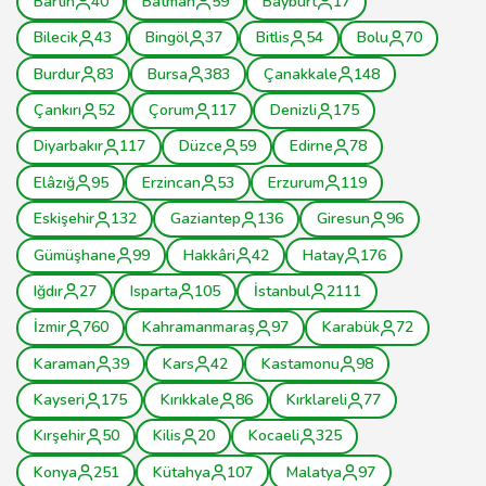
Bartın
40
Batman
59
Bayburt
17
Bilecik
43
Bingöl
37
Bitlis
54
Bolu
70
Burdur
83
Bursa
383
Çanakkale
148
Çankırı
52
Çorum
117
Denizli
175
Diyarbakır
117
Düzce
59
Edirne
78
Elâzığ
95
Erzincan
53
Erzurum
119
Eskişehir
132
Gaziantep
136
Giresun
96
Gümüşhane
99
Hakkâri
42
Hatay
176
Iğdır
27
Isparta
105
İstanbul
2111
İzmir
760
Kahramanmaraş
97
Karabük
72
Karaman
39
Kars
42
Kastamonu
98
Kayseri
175
Kırıkkale
86
Kırklareli
77
Kırşehir
50
Kilis
20
Kocaeli
325
Konya
251
Kütahya
107
Malatya
97