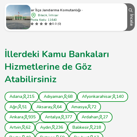
İnhisar İlçe Jandarma Komutanlığı - İnhisar
Bilecik, İnhisar
İncele
Posta Kodu: 11640
0.0 (0)
İllerdeki Kamu Bankaları
Hizmetlerine de Göz
Atabilirsiniz
Adana
215
Adıyaman
68
Afyonkarahisar
140
Ağrı
51
Aksaray
64
Amasya
72
Ankara
935
Antalya
377
Ardahan
27
Artvin
62
Aydın
236
Balıkesir
218