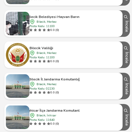
Bilecik Belediyesi Hayvan Barınağı
Bilecik, Merkez
İncele
Posta Kodu: 11100
0.0 (0)
Bilecik Valiliği
Bilecik, Merkez
İncele
Posta Kodu: 11100
0.0 (0)
Bilecik İl Jandarma Komutanlığı
Bilecik, Merkez
İncele
Posta Kodu: 02230
0.0 (0)
İnhisar İlçe Jandarma Komutanlığı
Bilecik, İnhisar
İncele
Posta Kodu: 11640
0.0 (0)