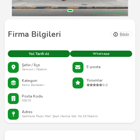
Firma Bilgileri
Bildir
Yol Tarifi Al
Whatsapp
Şehir / İlçe
E-posta
Samsun / İlkadım
Yorumlar
Kategori
0.0
Kamu Bankaları
Posta Kodu
55070
Adres
Saathane Pazar Mah. Şeyh Hamza Sok. No:16 İlkadım