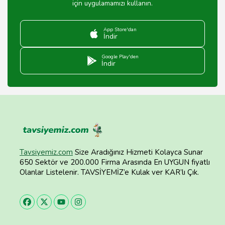
için uygulamamızı kullanın.
App Store'dan
İndir
Google Play'den
İndir
Tavsiyemiz.com
Size Aradığınız Hizmeti Kolayca Sunar
650 Sektör ve 200.000 Firma Arasında En UYGUN fiyatlı
Olanlar Listelenir. TAVSİYEMİZ’e Kulak ver KAR’lı Çık.