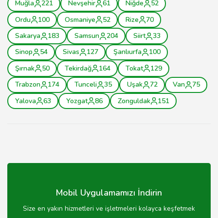
Muğla
221
Nevşehir
61
Niğde
52
Ordu
100
Osmaniye
52
Rize
70
Sakarya
183
Samsun
204
Siirt
33
Sinop
54
Sivas
127
Şanlıurfa
100
Şırnak
50
Tekirdağ
164
Tokat
129
Trabzon
174
Tunceli
35
Uşak
72
Van
75
Yalova
63
Yozgat
86
Zonguldak
151
Mobil Uygulamamızı İndirin
Size en yakın hizmetleri ve işletmeleri kolayca keşfetmek