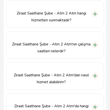
İlkadım ilçesinde, Saathane Pazar Mahallesi, Şeyh
Hamza Sokak No:16 adresinde yer almaktadır.
Ziraat Saathane Şube - Atm 2 Atm hangi
hizmetleri sunmaktadır?
Ziraat Saathane Şube - Atm 2 Atm, günlük bankacılık
işlemleri, para çekme, para yatırma, hesap
sorgulama gibi temel finansal hizmetlerin yanı sıra,
Ziraat Saathane Şube - Atm 2 Atm'nın çalışma
müşteri danışmanlığı hizmetleri de sunmaktadır.
saatleri nelerdir?
Ziraat Saathane Şube - Atm 2 Atm'nın çalışma
saatleri, hafta içi her gün 09:00 - 17:00 arasında
hizmet vermektedir. ATM'ler ise 7/24 erişime açıktır.
Ziraat Saathane Şube - Atm 2 Atm'dan nasıl
hizmet alabilirim?
Ziraat Saathane Şube - Atm 2 Atm'dan hizmet
almak için şubeye bizzat giderek veya ATM'leri
kullanarak bankacılık işlemlerinizi
Ziraat Saathane Şube - Atm 2 Atm'da hangi
gerçekleştirebilirsiniz.