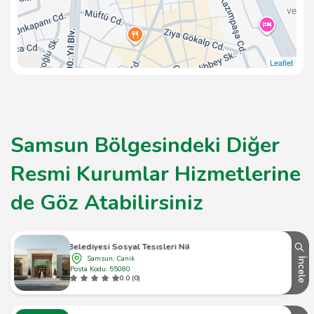
Leaflet
Samsun Bölgesindeki Diğer
Resmi Kurumlar Hizmetlerine
de Göz Atabilirsiniz
İlkadım Belediyesi Sosyal Tesısleri Nikah Memurluğu
Samsun, Canik
İncele
Posta Kodu: 55080
0.0 (0)