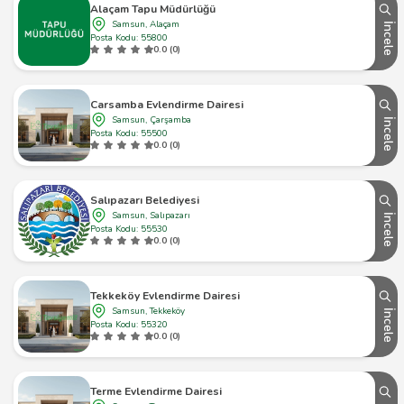
Alaçam Tapu Müdürlüğü
Samsun, Alaçam
İncele
Posta Kodu: 55800
0.0 (0)
Carsamba Evlendirme Dairesi
Samsun, Çarşamba
İncele
Posta Kodu: 55500
0.0 (0)
Salıpazarı Belediyesi
Samsun, Salıpazarı
İncele
Posta Kodu: 55530
0.0 (0)
Tekkeköy Evlendirme Dairesi
Samsun, Tekkeköy
İncele
Posta Kodu: 55320
0.0 (0)
Terme Evlendirme Dairesi