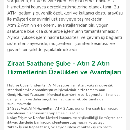
sorgulama, eft ve havale işlemleri gibi temel bankacılık
hizmetlerini kolayca gerçekleştirmelerine olanak tanır. Bu
ATM, gelişmiş güvenlik özellikleri ve kullanıcı dostu arayüzü
ile müşteri deneyimini üst seviyeye taşımaktadır.
Atm 2 Atm'nin en önemli avantajlarından biri, yoğun
saatlerde bile kısa sürelerde işlemlerin tamamlanmasıdır.
Ayrıca, yüksek işlem hacmi kapasitesi ve çevrim içi bağlantı
sistemleri sayesinde, müşterilerin işlemleri kesintisiz ve
güvenli bir şekilde yapılabilmektedir.
Ziraat Saathane Şube - Atm 2 Atm
Hizmetlerinin Özellikleri ve Avantajları
Hızlı ve Güvenli İşlemler:
ATM ve şube hizmetleri, yüksek güvenlik
standartlarıyla donatılmıştır ve işlemleriniz hızla tamamlanır.
Geniş Hizmet Yelpazesi:
Mevduat işlemleri, kredi başvuruları, finansal
danışmanlık ve daha birçok hizmet, uzman ekipler tarafından
sunulmaktadır.
24 Saat Açık ATM Hizmetleri:
ATM 2 Atm, günün her saati bankacılık
işlemlerinizin sorunsuzca yapılmasını sağlar.
Kolay Erişim ve Konfor:
Merkezi konumu ve erişilebilirliği ile müşterilerin
ihtiyaç duyduğu bankacılık işlemlerine ulaşmasını kolaylaştırır.
Yüksek İşlem Kapasitesi:
Çok sayıda işlem ve yüksek işlem hacmi