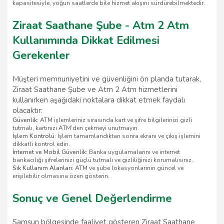
kapasitesiyle, yoğun saatlerde bile hizmet akışını sürdürebilmektedir.
Ziraat Saathane Şube - Atm 2 Atm
Kullanımında Dikkat Edilmesi
Gerekenler
Müşteri memnuniyetini ve güvenliğini ön planda tutarak,
Ziraat Saathane Şube ve Atm 2 Atm hizmetlerini
kullanırken aşağıdaki noktalara dikkat etmek faydalı
olacaktır:
Güvenlik:
ATM işlemleriniz sırasında kart ve şifre bilgilerinizi gizli
tutmalı, kartınızı ATM’den çekmeyi unutmayın.
İşlem Kontrolü:
İşlem tamamlandıktan sonra ekranı ve çıkış işlemini
dikkatli kontrol edin.
İnternet ve Mobil Güvenlik:
Banka uygulamalarını ve internet
bankacılığı şifrelerinizi güçlü tutmalı ve gizliliğinizi korumalısınız.
Sık Kullanım Alanları:
ATM ve şube lokasyonlarının güncel ve
erişilebilir olmasına özen gösterin.
Sonuç ve Genel Değerlendirme
Samsun bölgesinde faaliyet gösteren Ziraat Saathane