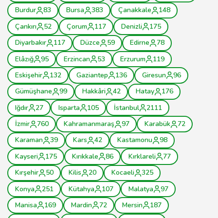
Burdur
83
Bursa
383
Çanakkale
148
Çankırı
52
Çorum
117
Denizli
175
Diyarbakır
117
Düzce
59
Edirne
78
Elâzığ
95
Erzincan
53
Erzurum
119
Eskişehir
132
Gaziantep
136
Giresun
96
Gümüşhane
99
Hakkâri
42
Hatay
176
Iğdır
27
Isparta
105
İstanbul
2111
İzmir
760
Kahramanmaraş
97
Karabük
72
Karaman
39
Kars
42
Kastamonu
98
Kayseri
175
Kırıkkale
86
Kırklareli
77
Kırşehir
50
Kilis
20
Kocaeli
325
Konya
251
Kütahya
107
Malatya
97
Manisa
169
Mardin
72
Mersin
187