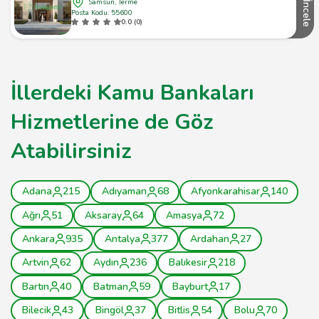
Samsun, Terme
İncele
Posta Kodu: 55600
0.0 (0)
İllerdeki Kamu Bankaları
Hizmetlerine de Göz
Atabilirsiniz
Adana
215
Adıyaman
68
Afyonkarahisar
140
Ağrı
51
Aksaray
64
Amasya
72
Ankara
935
Antalya
377
Ardahan
27
Artvin
62
Aydın
236
Balıkesir
218
Bartın
40
Batman
59
Bayburt
17
Bilecik
43
Bingöl
37
Bitlis
54
Bolu
70