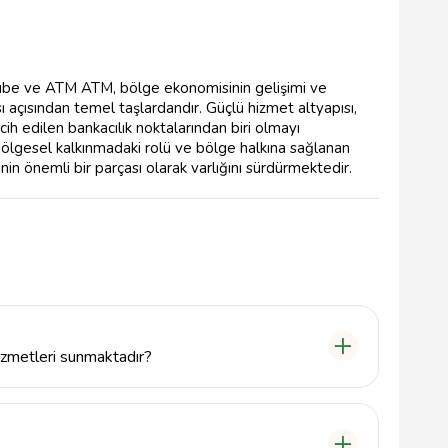
 Şube ve ATM ATM, bölge ekonomisinin gelişimi ve
sı açısından temel taşlardandır. Güçlü hizmet altyapısı,
ercih edilen bankacılık noktalarından biri olmayı
bölgesel kalkınmadaki rolü ve bölge halkına sağlanan
nin önemli bir parçası olarak varlığını sürdürmektedir.
izmetleri sunmaktadır?
 işlemleri, kredi başvuruları, hesap açma, para
hizmetleri sunmaktadır.