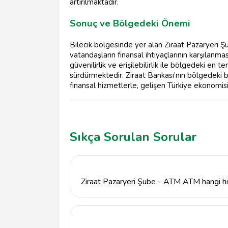
artırılmaktadır.
Sonuç ve Bölgedeki Önemi
Bilecik bölgesinde yer alan Ziraat Pazaryeri
vatandaşların finansal ihtiyaçlarının karşılanma
güvenilirlik ve erişilebilirlik ile bölgedeki en t
sürdürmektedir. Ziraat Bankası’nın bölgedeki 
finansal hizmetlerle, gelişen Türkiye ekonomisi
Sıkça Sorulan Sorular
Ziraat Pazaryeri Şube - ATM ATM hangi h
Ziraat Pazaryeri Şube - ATM ATM, bankacılık
transferleri ve çeşitli finansal danışmanlık 