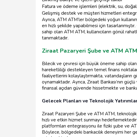
Fatura ve ödeme işlemleri (elektrik, su, doğal
Gelişmiş destek ve müşteri hizmetleri enteg
Ayrıca, ATM ATM’ler bölgedeki yoğun kullanım 
en hızlı şekilde yapabilmesi için tasarlanmıştır.
sahip olan ATM ATM, kullanıcıların gönül rahatl
tanımaktadır.
Ziraat Pazaryeri Şube ve ATM ATM
Bilecik ve çevresi için büyük öneme sahip ol
hareketliliği destekleyen temel finans noktala
faaliyetlerini kolaylaştırmakta, vatandaşların gü
oynamaktadır. Ayrıca, Ziraat Bankası’nın güçlü v
finansal açıdan güvende hissetmekte ve bankacı
Gelecek Planları ve Teknolojik Yatırımla
Ziraat Pazaryeri Şube ve ATM ATM, teknolojik 
hızlı ve etkin hizmet sunmayı hedeflemektedir. 
platformları entegrasyonu ile fiziki şube ve A
Böylece, bölgedeki bankacılık deneyimi her 