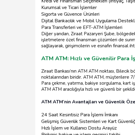
Kredi ve Finansman Seçenekleri (İhtiyaç, Taşıt
Kurumsal ve Ticari İşlemler
Sigorta ve Güvence Ürünleri
Dijital Bankacılık ve Mobil Uygulama Destekl
Para Transferleri ve EFT-ATM İşlemleri
Diğer yandan, Ziraat Pazaryeri Şube, bölgedek
işletmelere özel finansman çözümleri de sunm
sağlayarak, girişimcilerin ve esnafın finansal iht
ATM ATM: Hızlı ve Güvenilir Para İ
Ziraat Bankası’nın ATM ATM noktası, Bilecik bö
noktalarından biridir. ATM ATM, müşterilere 7/2
Para çekme, yatırma, bakiye sorgulama, kart iş
ATM ATM aracılığıyla hızlı ve güvenli bir şekil
ATM ATM’nin Avantajları ve Güvenlik Özel
24 Saat Kesintisiz Para İşlemi İmkanı
Gelişmiş Güvenlik Sistemleri ve Kart Güvenliğ
Hızlı İşlem ve Kullanıcı Dostu Arayüz
Birikmiş bakiye ve işlem geçmişi takibi