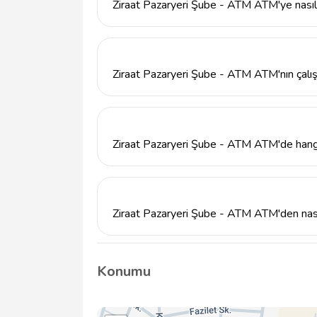
Ziraat Pazaryeri Şube - ATM ATM'ye nasıl 
Ziraat Pazaryeri Şube - ATM ATM, Çarşı Ma
bulunmaktadır. Bilecik ilinde, Pazaryeri ilçe
Ziraat Pazaryeri Şube - ATM ATM'nın çalış
Ziraat Pazaryeri Şube - ATM ATM'nın çalışma
arasındadır. Ancak, resmi tatil günlerinde k
Ziraat Pazaryeri Şube - ATM ATM'de hangi t
Ziraat Pazaryeri Şube - ATM ATM'de nakit 
bankacılık işlemleri yapılabilmektedir. Ayrıc
verilmektedir.
Ziraat Pazaryeri Şube - ATM ATM'den nasıl
Kredi almak için Ziraat Pazaryeri Şube - AT
detaylı bilgi alabilirsiniz. Bankanın müşteri 
Konumu