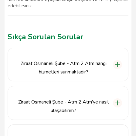
edebilirsiniz.
Sıkça Sorulan Sorular
Ziraat Osmaneli Şube - Atm 2 Atm hangi
hizmetleri sunmaktadır?
Ziraat Osmaneli Şube - Atm 2 Atm, bireysel ve ticari
bankacılık işlemlerinin yanı sıra para çekme, yatırma,
hesap açma gibi temel finansal hizmetler
Ziraat Osmaneli Şube - Atm 2 Atm'ye nasıl
sunmaktadır.
ulaşabilirim?
Ziraat Osmaneli Şube - Atm 2 Atm, Camii Kebir Mah.
Doktor Ethem Girgin Cad. No:3 adresinde
bulunmaktadır. Ayrıca, ATM'leri de aynı lokasyonda