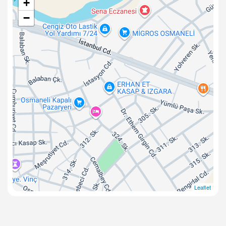
+
−
Leaflet