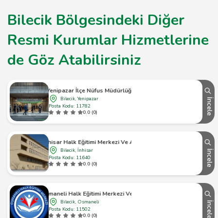
Bilecik Bölgesindeki Diğer
Resmi Kurumlar Hizmetlerine
de Göz Atabilirsiniz
Yenipazar İlçe Nüfus Müdürlüğü
Bilecik, Yenipazar
İncele
Posta Kodu: 11782
0.0 (0)
İnhisar Halk Eğitimi Merkezi Ve Aso
Bilecik, İnhisar
İncele
Posta Kodu: 11640
0.0 (0)
Osmaneli Halk Eğitimi Merkezi Ve Aso
Bilecik, Osmaneli
İncele
Posta Kodu: 11502
0.0 (0)