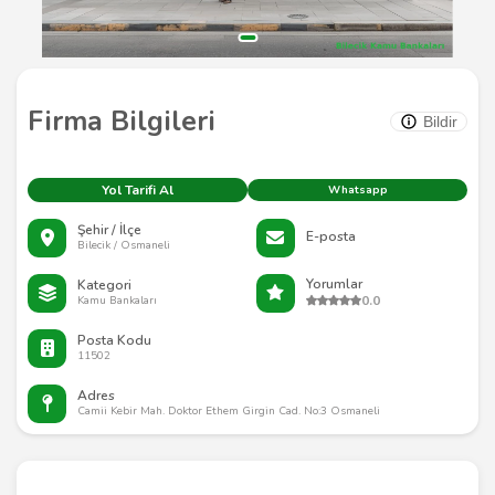
Firma Bilgileri
Bildir
Yol Tarifi Al
Whatsapp
Şehir / İlçe
E-posta
Bilecik / Osmaneli
Yorumlar
Kategori
0.0
Kamu Bankaları
Posta Kodu
11502
Adres
Camii Kebir Mah. Doktor Ethem Girgin Cad. No:3 Osmaneli