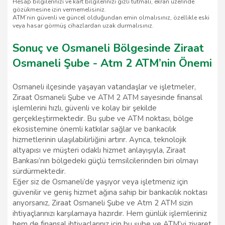
Hesap bilgilerinizi ve kart bilgilerinizi gizli tutmalı, ekran üzerinde
gözükmesine izin vermemelisiniz.
ATM’nin güvenli ve güncel olduğundan emin olmalısınız, özellikle eski
veya hasar görmüş cihazlardan uzak durmalısınız.
Sonuç ve Osmaneli Bölgesinde Ziraat
Osmaneli Şube - Atm 2 ATM’nin Önemi
Osmaneli ilçesinde yaşayan vatandaşlar ve işletmeler,
Ziraat Osmaneli Şube ve ATM 2 ATM sayesinde finansal
işlemlerini hızlı, güvenli ve kolay bir şekilde
gerçekleştirmektedir. Bu şube ve ATM noktası, bölge
ekosistemine önemli katkılar sağlar ve bankacılık
hizmetlerinin ulaşılabilirliğini artırır. Ayrıca, teknolojik
altyapısı ve müşteri odaklı hizmet anlayışıyla, Ziraat
Bankası’nın bölgedeki güçlü temsilcilerinden biri olmayı
sürdürmektedir.
Eğer siz de Osmaneli’de yaşıyor veya işletmeniz için
güvenilir ve geniş hizmet ağına sahip bir bankacılık noktası
arıyorsanız, Ziraat Osmaneli Şube ve Atm 2 ATM sizin
ihtiyaçlarınızı karşılamaya hazırdır. Hem günlük işlemleriniz
hem de finansal ihtiyaçlarınız için bu şube ve ATM’yi ziyaret