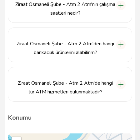
Ziraat Osmaneli Şube - Atm 2 Atm'nın çalışma
bulabilirsiniz.
saatleri nedir?
Ziraat Osmaneli Şube - Atm 2 Atm, hafta içi her gün
sabah 09:00'dan akşam 17:00'ye kadar hizmet
vermektedir.
Ziraat Osmaneli Şube - Atm 2 Atm'den hangi
bankacılık ürünlerini alabilirim?
Ziraat Osmaneli Şube - Atm 2 Atm, konut kredisi,
ihtiyaç kredisi, ticari krediler ve tasarruf hesapları gibi
çeşitli bankacılık ürünleri sunmaktadır.
Ziraat Osmaneli Şube - Atm 2 Atm'de hangi
tür ATM hizmetleri bulunmaktadır?
Ziraat Osmaneli Şube - Atm 2 Atm'de nakit çekme,
bakiye sorgulama ve para yatırma gibi işlemleri
Konumu
gerçekleştirebileceğiniz iki adet ATM bulunmaktadır.