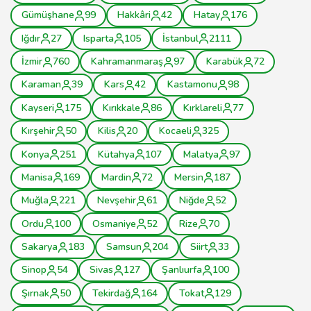
Gümüşhane
99
Hakkâri
42
Hatay
176
Iğdır
27
Isparta
105
İstanbul
2111
İzmir
760
Kahramanmaraş
97
Karabük
72
Karaman
39
Kars
42
Kastamonu
98
Kayseri
175
Kırıkkale
86
Kırklareli
77
Kırşehir
50
Kilis
20
Kocaeli
325
Konya
251
Kütahya
107
Malatya
97
Manisa
169
Mardin
72
Mersin
187
Muğla
221
Nevşehir
61
Niğde
52
Ordu
100
Osmaniye
52
Rize
70
Sakarya
183
Samsun
204
Siirt
33
Sinop
54
Sivas
127
Şanlıurfa
100
Şırnak
50
Tekirdağ
164
Tokat
129