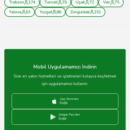
Trabzon
174
Tunceli
35
Uşak
72
Van
75
Yalova
63
Yozgat
86
Zonguldak
151
Mobil Uygulamamızı İndirin
Size en yakın hizmetleri ve işletmeleri kolayca keşfetmek
için uygulamamızı kullanın.
App Store'dan
İndir
Google Play'den
İndir