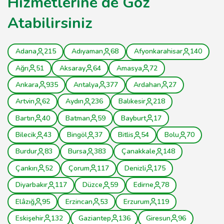
Hizmetlerine de Göz
Atabilirsiniz
Adana
215
Adıyaman
68
Afyonkarahisar
140
Ağrı
51
Aksaray
64
Amasya
72
Ankara
935
Antalya
377
Ardahan
27
Artvin
62
Aydın
236
Balıkesir
218
Bartın
40
Batman
59
Bayburt
17
Bilecik
43
Bingöl
37
Bitlis
54
Bolu
70
Burdur
83
Bursa
383
Çanakkale
148
Çankırı
52
Çorum
117
Denizli
175
Diyarbakır
117
Düzce
59
Edirne
78
Elâzığ
95
Erzincan
53
Erzurum
119
Eskişehir
132
Gaziantep
136
Giresun
96