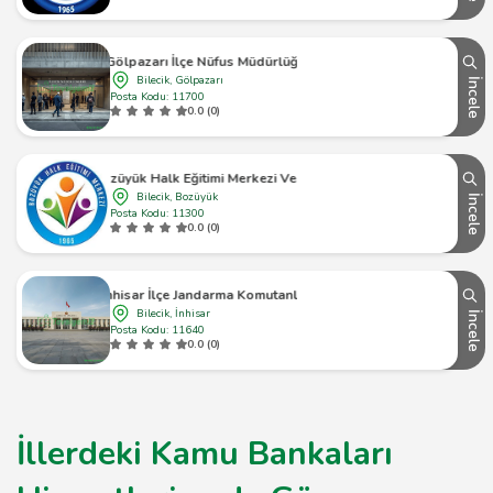
Gölpazarı İlçe Nüfus Müdürlüğü
Bilecik, Gölpazarı
İncele
Posta Kodu: 11700
0.0 (0)
Bozüyük Halk Eğitimi Merkezi Ve Aso
Bilecik, Bozüyük
İncele
Posta Kodu: 11300
0.0 (0)
İnhisar İlçe Jandarma Komutanlığı
Bilecik, İnhisar
İncele
Posta Kodu: 11640
0.0 (0)
İllerdeki Kamu Bankaları