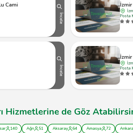
ğlu Cami
İzmir
İzm
İncele
Posta 
İzmir
İzm
İncele
Posta 
ı Hizmetlerine de Göz Atabilirsi
sar
140
Ağrı
51
Aksaray
64
Amasya
72
Ankar