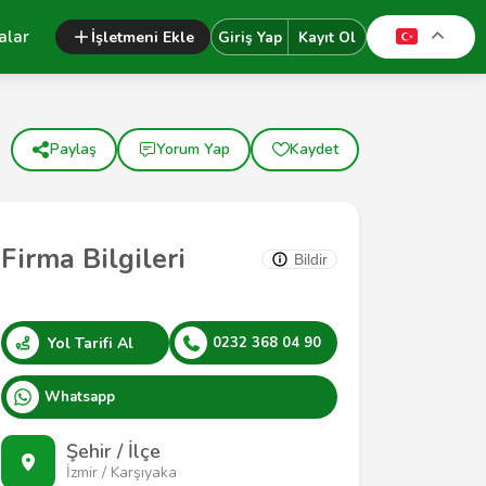
alar
İşletmeni Ekle
Giriş Yap
Kayıt Ol
Paylaş
Yorum Yap
Kaydet
Firma Bilgileri
Bildir
Yol Tarifi Al
0232 368 04 90
Whatsapp
Şehir / İlçe
İzmir / Karşıyaka