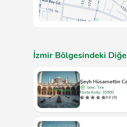
İzmir Bölgesindeki Diğe
Şeyh Hüsamettin Ca
İzmir, Tire
Posta Kodu: 35900
0.0 (0)