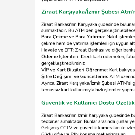
Ziraat Karşıyaka/İzmir Şubesi Atm’n
Ziraat Bankası'nın Karşıyaka şubesinde bulunan
sunmaktadır. Bu ATM'den gerçekleştirilebilece
Para Çekme ve Para Yatırma:
Nakit işlemleri
çekme hem de yatırma işlemleri için uygun al
Havale ve EFT:
Ziraat Bankası ve diğer bankala
Ödeme İşlemleri:
Kredi kartı ödemeleri, fatu
gerçekleştirebilirsiniz.
VİP ve Kart Bilgileri Öğrenme:
Kart bakiyesi 
Şifre Değişimi ve Güncelleme:
ATM üzerinden
Ayrıca, Ziraat Karşıyaka/İzmir Şubesi ATM’si g
temassız kart kullanımıyla hızlı işlemler yapm
Güvenlik ve Kullanıcı Dostu Özellik
Ziraat Bankası’nın İzmir Karşıyaka şubesinde b
tedbirler almaktadır. Bunlar arasında şunlar yer 
Gelişmiş CCTV ve güvenlik kameraları ile izl
Güçlü şifre ve PIN koruma mekanizmaları