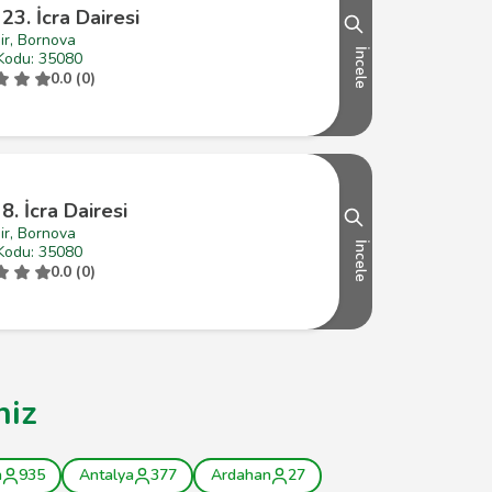
 23. İcra Dairesi
ir, Bornova
İncele
Kodu: 35080
0.0 (0)
 8. İcra Dairesi
ir, Bornova
İncele
Kodu: 35080
0.0 (0)
niz
a
935
Antalya
377
Ardahan
27