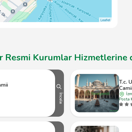
Leaflet
r Resmi Kurumlar Hizmetlerine d
T.c. 
mii
Cami
İzm
İncele
Posta 