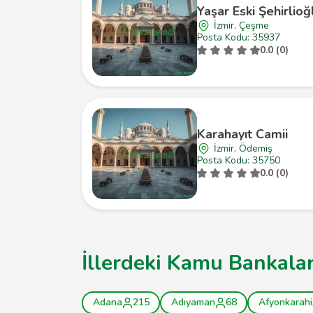
Yaşar Eski Şehirlio
İzmir, Çeşme
Posta Kodu: 35937
0.0 (0)
Karahayıt Camii
İzmir, Ödemiş
Posta Kodu: 35750
0.0 (0)
İllerdeki Kamu Bankalar
Adana
215
Adıyaman
68
Afyonkarahi