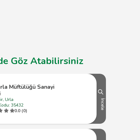
e Göz Atabilirsiniz
Urla Müftülüğü Sanayi
i
ir, Urla
İncele
Kodu: 35432
0.0 (0)