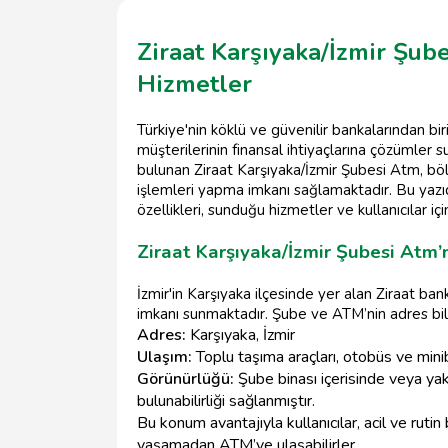
Ziraat Karşıyaka/İzmir Şub
Hizmetler
Türkiye'nin köklü ve güvenilir bankalarından biri
müşterilerinin finansal ihtiyaçlarına çözümle
bulunan Ziraat Karşıyaka/İzmir Şubesi Atm, bölge
işlemleri yapma imkanı sağlamaktadır. Bu yazı
özellikleri, sunduğu hizmetler ve kullanıcılar iç
Ziraat Karşıyaka/İzmir Şubesi Atm’
İzmir'in Karşıyaka ilçesinde yer alan Ziraat b
imkanı sunmaktadır. Şube ve ATM’nin adres bilgi
Adres:
Karşıyaka, İzmir
Ulaşım:
Toplu taşıma araçları, otobüs ve min
Görünürlüğü:
Şube binası içerisinde veya yak
bulunabilirliği sağlanmıştır.
Bu konum avantajıyla kullanıcılar, acil ve ruti
yaşamadan ATM’ye ulaşabilirler.